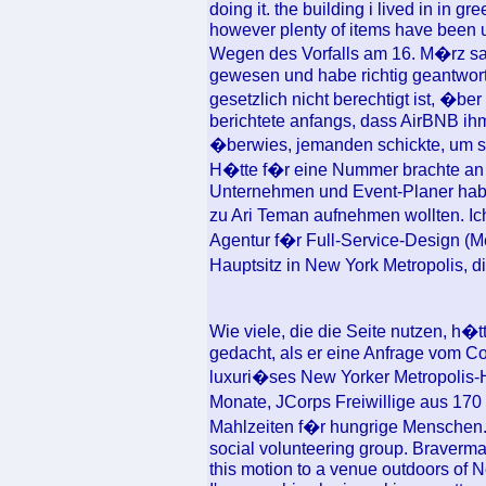
doing it. the building i lived in in g
however plenty of items have been ut
Wegen des Vorfalls am 16. M�rz sag
gewesen und habe richtig geantworte
gesetzlich nicht berechtigt ist, �b
berichtete anfangs, dass AirBNB ihm
�berwies, jemanden schickte, um s
H�tte f�r eine Nummer brachte an
Unternehmen und Event-Planer habe
zu Ari Teman aufnehmen wollten. I
Agentur f�r Full-Service-Design (M
Hauptsitz in New York Metropolis, di
Wie viele, die die Seite nutzen, h�t
gedacht, als er eine Anfrage vom C
luxuri�ses New Yorker Metropolis-H
Monate, JCorps Freiwillige aus 17
Mahlzeiten f�r hungrige Menschen. 0
social volunteering group. Braverman
this motion to a venue outdoors of 