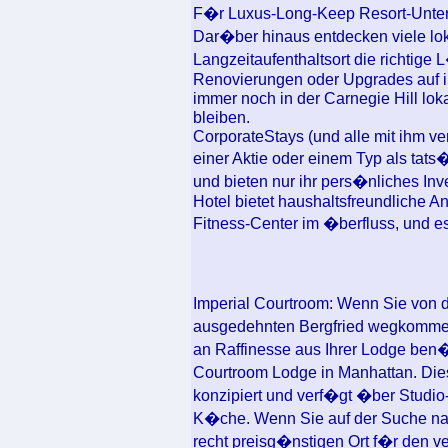
F�r Luxus-Long-Keep Resort-Unter
Dar�ber hinaus entdecken viele lo
Langzeitaufenthaltsort die richti
Renovierungen oder Upgrades auf
immer noch in der Carnegie Hill lok
bleiben.
CorporateStays (und alle mit ihm v
einer Aktie oder einem Typ als tat
und bieten nur ihr pers�nliches In
Hotel bietet haushaltsfreundliche
Fitness-Center im �berfluss, und e
Imperial Courtroom: Wenn Sie von 
ausgedehnten Bergfried wegkomm
an Raffinesse aus Ihrer Lodge ben�t
Courtroom Lodge in Manhattan. Dies
konzipiert und verf�gt �ber Studio-
K�che. Wenn Sie auf der Suche na
recht preisg�nstigen Ort f�r den 