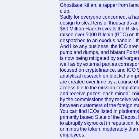
Ghostface Killah, a rapper from fa
club.
Sadly for everyone concerned, a hac
design to steal tens of thousands an
$80 Million Hack Reveals the Risk
raised over 5000 Bitcoin (BTC) on 
despatched to an exodus handle " t
And like any business, the ICO arena
pump and dumps, and blatant Ponzi
is now being mitigated by self-organ
well as by external parties corresp
focused on cryptofinance, and ICO S
analytical research on blockchain-p
are created over time by a course of
accessible to the mission computati
and receive prizes: each mined" co
by the commissions they receive wh
between customers of the foreign m
You can find ICOs listed in platfor
primarily based State of the Dapps. I
to abruptly skyrocket in reputation,
or mines the token, moderately than 
employees.