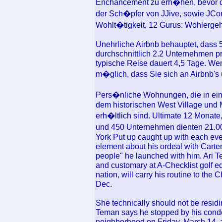
Enchancement zu erh�hen, bevor di
der Sch�pfer von JJive, sowie JCor
Wohlt�tigkeit, 12 Gurus: Wohlerge
Unehrliche Airbnb behauptet, dass 
durchschnittlich 2.2 Unternehmen p
typische Reise dauert 4,5 Tage. Wenn
m�glich, dass Sie sich an Airbnb's
Pers�nliche Wohnungen, die in e
dem historischen West Village und 
erh�ltlich sind. Ultimate 12 Monate
und 450 Unternehmen dienten 21.0
York Put up caught up with each ev
element about his ordeal with Carte
people" he launched with him. Ari 
and customary at A-Checklist golf 
nation, will carry his routine to t
Dec.
She technically should not be residin
Teman says he stopped by his cond
neighborhood on Friday, March 14, a