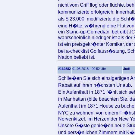
nicht vom Griff flog oder fluchte, b
kommunizierte erfolgreich: Innerha
als $ 23.000, modifizierte die Schl
eine H�tte, w�hrend eine Flut von
ein Stand-up-Comedian, betreibt JCor
wahrscheinlich niedriger ist als der 
ist ein preisgekr�nter Komiker, d
bei a-checklist Golfausr�stung, Sc
Nation beliebt ist.
#169882
01.08.2018 - 00:52 Uhr
Judi
Schlie�en Sie sich einzigartigen 
Rabatt auf Ihren n�chsten Urlaub.
Ein Aufenthalt in 1871 f�hlt sich 
in Manhattan (bitte beachten Sie, 
Aufenthalt im 1871 House zu buchen,
NYC zu wohnen, von einem Fr�hst�c
Nervenkitzel, im Herzen der New Yo
Unsere G�ste genie�en neue Studi
und pers�nlichen Zimmern mit K�c