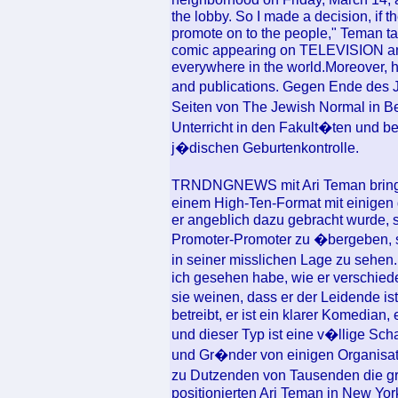
the lobby. So I made a decision, if th
promote on to the people," Teman ta
comic appearing on TELEVISION and
everywhere in the world.Moreover, 
and publications. Gegen Ende des 
Seiten von The Jewish Normal in Be
Unterricht in den Fakult�ten und b
j�dischen Geburtenkontrolle.
TRNDNGNEWS mit Ari Teman bringt
einem High-Ten-Format mit einigen
er angeblich dazu gebracht wurde,
Promoter-Promoter zu �bergeben, sa
in seiner misslichen Lage zu sehen
ich gesehen habe, wie er verschied
sie weinen, dass er der Leidende ist
betreibt, er ist ein klarer Komedian,
und dieser Typ ist eine v�llige Sch
und Gr�nder von einigen Organisatio
zu Dutzenden von Tausenden die gr
positionierten Ari Teman in New Yo