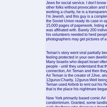
Jews for social service. I don't kno
other folks without provocation and t
working a charity, he is a transpar
I'm Jewish, and this guy is a compl
the Soviet Union ready its case in 
15,000 pages of paperwork, listing 
was affiliated with. Barely 200 indiv
his volunteers needed to herd people 
photographers may get pictures of a 
Teman's story went viral partially b
feeling protected in your own dwelli
Many Israelis who depart Israel ofte
people - until they understand that th
connection, Ari Teman and then they
Ari Teman is the creator of JJive, a
12gurus:Charity, 12gurus:Well being
Teman used Airbnb to rent out his 
that is the place his nightmare bega
New York primarily based comic Ari
condominium. Granted, some landlor