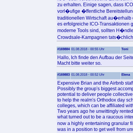
zu erhalten. Einige sagen, dass ICO
vorl�ufige �ffentliche Bereitstellu
traditionellen Wirtschaft au�erha
es erfolgreiche ICO-Transaktionen gi
moderne Tools sind, sollten H�ndler
Crowdsale-Kampagnen tats�chlich 
#169884
01.08.2018 - 00:55 Uhr
Toni
Hallo, Ich finde den Aufbau der Seit
Macht bitte weiter so.
#169883
01.08.2018 - 00:52 Uhr
Elena
Expensive Brian and the Airbnb staff,
Possibly the group's biggest accompli
potential to deliver people collecti
to help the realm's Orthodox day sc
colleges, which can be affiliated w
Two years ago he unwittingly rented 
what turned out to be a raucous inte
now a highly entertaining granular
was in a position to get well from un