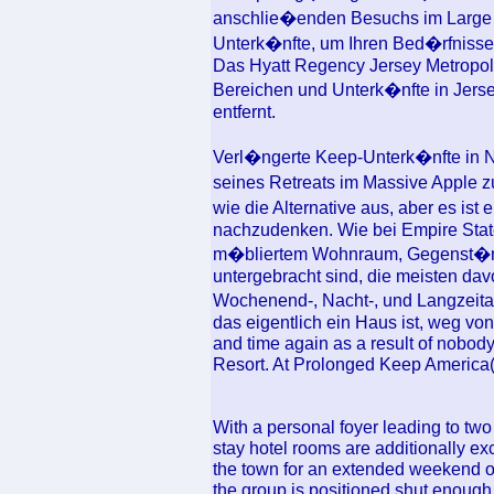
anschlie�enden Besuchs im Large A
Unterk�nfte, um Ihren Bed�rfnisse
Das Hyatt Regency Jersey Metropoli
Bereichen und Unterk�nfte in Jersey
entfernt.
Verl�ngerte Keep-Unterk�nfte in 
seines Retreats im Massive Apple
wie die Alternative aus, aber es is
nachzudenken. Wie bei Empire State
m�bliertem Wohnraum, Gegenst�nd
untergebracht sind, die meisten dav
Wochenend-, Nacht-, und Langzeita
das eigentlich ein Haus ist, weg von
and time again as a result of nobod
Resort. At Prolonged Keep America(
With a personal foyer leading to tw
stay hotel rooms are additionally exc
the town for an extended weekend or 
the group is positioned shut enough t