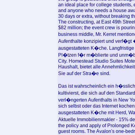
an ideal place for college students, 
and anyone who needs a house away
30 days or extra, without breaking t
The constructing, at East 49th Stree
$82 million; the event crew is pouring
business middle, Mr. Kerret mentio
Aufenthalte konzipiert und verf�gt 
ausgestatteten K�che. Langfristige 
Pl�tzen f�r m�blierte und unm�b
City. Homestead Studio Suites Motel
Haushalt, bietet alle Annehmlichkei
Sie auf der Stra�e sind.
Das ist wahrscheinlich ein h�sslic
kultivierst, die sich auf den Stand
verl�ngerten Aufenthalts in New Yo
sich selbst oder das Internet kochen
ausgestatteten K�che mit Herd, Was
Aktuelle Immobilienmakler - 15% der
the policy and apply of Prolonged K
guest rooms. The Avalon's one-bedr