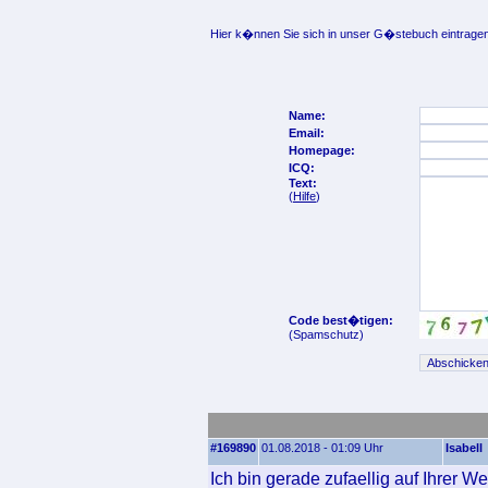
Hier k�nnen Sie sich in unser G�stebuch eintragen
Name:
Email:
Homepage:
ICQ:
Text:
(
Hilfe
)
Code best�tigen:
(Spamschutz)
#169890
01.08.2018 - 01:09 Uhr
Isabell
Ich bin gerade zufaellig auf Ihrer W