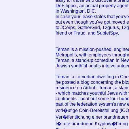
early for those who discover a bran
DeFilippo , an actual property agent
in Washington, D.C.
In case your lease states that you've
out even though you've got moved ear
to JCorps, GatherGrid, 12gurus, 12
friend or Fraud, and SubletSpy.
Teman is a mission-pushed, engine
Metropolis, with employees througho
Teman, a stand-up comedian in New 
Jewish youthful adults into voluntee
Teman, a comedian dwelling in Chel
he posted a blog concerning the biz
residence on Airbnb. Teman, a stan
- which matches youthful Jews with v
continents - beat out some four hun
part of the federation system's new e
vorl�ufige Coin-Bereitstellung (ICO
Ver�ffentlichung einer brandneue
f�r die brandneue Kryptow�hrung g