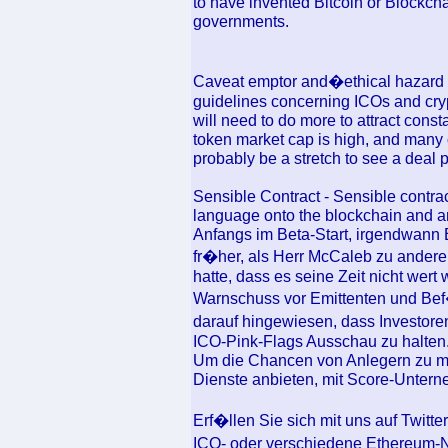
to have invented Bitcoin or Blockcha
governments.
Caveat emptor and�ethical hazard ar
guidelines concerning ICOs and crypt
will need to do more to attract const
token market cap is high, and many 
probably be a stretch to see a deal 
Sensible Contract - Sensible contr
language onto the blockchain and ar
Anfangs im Beta-Start, irgendwann 
fr�her, als Herr McCaleb zu andere
hatte, dass es seine Zeit nicht wert
Warnschuss vor Emittenten und Bef
darauf hingewiesen, dass Investor
ICO-Pink-Flags Ausschau zu halten
Um die Chancen von Anlegern zu mi
Dienste anbieten, mit Score-Unte
Erf�llen Sie sich mit uns auf Twi
ICO- oder verschiedene Ethereum-