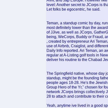
Aviv, and Jap Europe. However like q
level: Another secret to JCorps is tha
Let folks be egocentric, he said.
Teman, a standup comic by day, runs 
most definitely lower than the award
of JJive, as well as JCorps, Gather
being, WeCorps, Buddy or Fraud, a
, created by entrepreneur Ari Teman, 
use of Airbnb, Craiglist, and differen
Daily Info reported. Ari Teman, an 
regular at A-Listing golf tools in Ne
deliver his routine to the Chabad 
The Springfield native, whose day 
standup, might be the founding fathe
people ages 18-28. He's the Jewish
Group Hero of the Yr," chosen for f
network JCorps brings collectively 
28 to attach and contribute to their 
Yeah, anytime ive lived in a good s