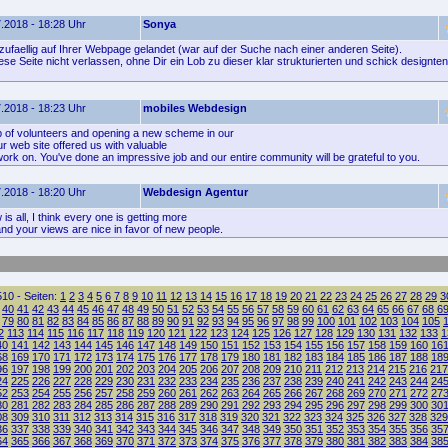
.2018 - 18:28 Uhr
Sonya
 zufaellig auf Ihrer Webpage gelandet (war auf der Suche nach einer anderen Seite).
se Seite nicht verlassen, ohne Dir ein Lob zu dieser klar strukturierten und schick designte
.2018 - 18:23 Uhr
mobiles Webdesign
 of volunteers and opening a new scheme in our
r web site offered us with valuable
work on. You've done an impressive job and our entire community will be grateful to you.
.2018 - 18:20 Uhr
Webdesign Agentur
w is all, I think every one is getting more
 and your views are nice in favor of new people.
10 - Seiten:
1
2
3
4
5
6
7
8
9
10
11
12
13
14
15
16
17
18
19
20
21
22
23
24
25
26
27
28
29
3
40
41
42
43
44
45
46
47
48
49
50
51
52
53
54
55
56
57
58
59
60
61
62
63
64
65
66
67
68
6
79
80
81
82
83
84
85
86
87
88
89
90
91
92
93
94
95
96
97
98
99
100
101
102
103
104
105
2
113
114
115
116
117
118
119
120
121
122
123
124
125
126
127
128
129
130
131
132
133
1
40
141
142
143
144
145
146
147
148
149
150
151
152
153
154
155
156
157
158
159
160
16
68
169
170
171
172
173
174
175
176
177
178
179
180
181
182
183
184
185
186
187
188
18
96
197
198
199
200
201
202
203
204
205
206
207
208
209
210
211
212
213
214
215
216
217
24
225
226
227
228
229
230
231
232
233
234
235
236
237
238
239
240
241
242
243
244
24
52
253
254
255
256
257
258
259
260
261
262
263
264
265
266
267
268
269
270
271
272
27
80
281
282
283
284
285
286
287
288
289
290
291
292
293
294
295
296
297
298
299
300
30
08
309
310
311
312
313
314
315
316
317
318
319
320
321
322
323
324
325
326
327
328
329
36
337
338
339
340
341
342
343
344
345
346
347
348
349
350
351
352
353
354
355
356
35
64
365
366
367
368
369
370
371
372
373
374
375
376
377
378
379
380
381
382
383
384
38