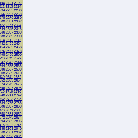
190
2191
2192
212
2213
2214
234
2235
2236
256
2257
2258
278
2279
2280
300
2301
2302
322
2323
2324
344
2345
2346
366
2367
2368
388
2389
2390
410
2411
2412
432
2433
2434
454
2455
2456
476
2477
2478
498
2499
2500
520
2521
2522
542
2543
2544
564
2565
2566
586
2587
2588
608
2609
2610
630
2631
2632
652
2653
2654
674
2675
2676
696
2697
2698
718
2719
2720
740
2741
2742
762
2763
2764
784
2785
2786
806
2807
2808
828
2829
2830
850
2851
2852
872
2873
2874
894
2895
2896
916
2917
2918
938
2939
2940
960
2961
2962
982
2983
2984