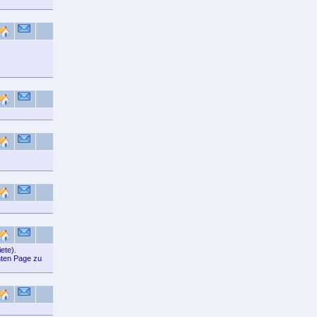
ete).
gnten Page zu