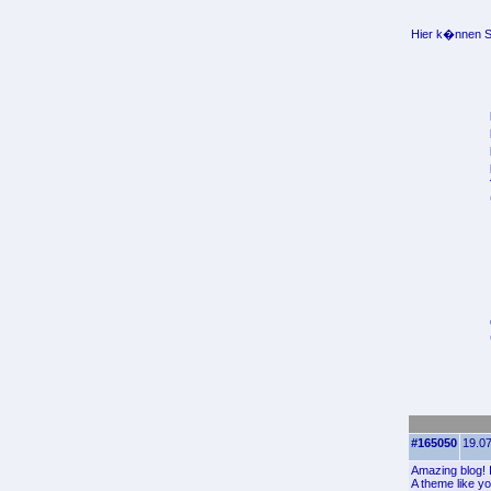
Hier k�nnen Si
#165050
19.07
Amazing blog! 
A theme like y