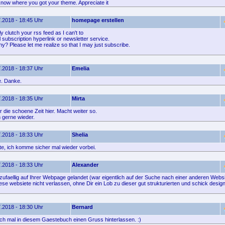
know where you got your theme. Appreciate it
.2018 - 18:45 Uhr
homepage erstellen
ly clutch your rss feed as I can't to
l subscription hyperlink or newsletter service.
y? Please let me realize so that I may just subscribe.
.2018 - 18:37 Uhr
Emelia
. Danke.
.2018 - 18:35 Uhr
Mirta
 die schoene Zeit hier. Macht weiter so.
gerne wieder.
.2018 - 18:33 Uhr
Shelia
e, ich komme sicher mal wieder vorbei.
.2018 - 18:33 Uhr
Alexander
 zufaellig auf Ihrer Webpage gelandet (war eigentlich auf der Suche nach einer anderen Websi
ese websiete nicht verlassen, ohne Dir ein Lob zu dieser gut strukturierten und schick desi
.2018 - 18:30 Uhr
Bernard
fach mal in diesem Gaestebuch einen Gruss hinterlassen. :)