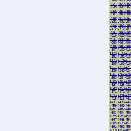
3799
3800
380
3821
3822
382
3843
3844
384
3865
3866
386
3887
3888
388
3909
3910
391
3931
3932
393
3953
3954
395
3975
3976
397
3997
3998
399
4019
4020
402
4041
4042
404
4063
4064
406
4085
4086
408
4107
4108
410
4129
4130
413
4151
4152
415
4173
4174
417
4195
4196
419
4217
4218
421
4239
4240
424
4261
4262
426
4283
4284
428
4305
4306
430
4327
4328
432
4349
4350
435
4371
4372
437
4393
4394
439
4415
4416
441
4437
4438
443
4459
4460
446
4481
4482
448
4503
4504
450
4525
4526
452
4547
4548
454
4569
4570
457
4591
4592
459
4613
4614
461