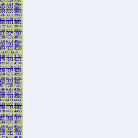
818
3819
3820
840
3841
3842
862
3863
3864
884
3885
3886
906
3907
3908
928
3929
3930
950
3951
3952
972
3973
3974
994
3995
3996
016
4017
4018
038
4039
4040
060
4061
4062
082
4083
4084
104
4105
4106
6
4127
4128
148
4149
4150
170
4171
4172
192
4193
4194
214
4215
4216
236
4237
4238
258
4259
4260
280
4281
4282
302
4303
4304
324
4325
4326
346
4347
4348
368
4369
4370
390
4391
4392
412
4413
4414
434
4435
4436
456
4457
4458
478
4479
4480
500
4501
4502
522
4523
4524
544
4545
4546
566
4567
4568
588
4589
4590
610
4611
4612
632
4633
4634