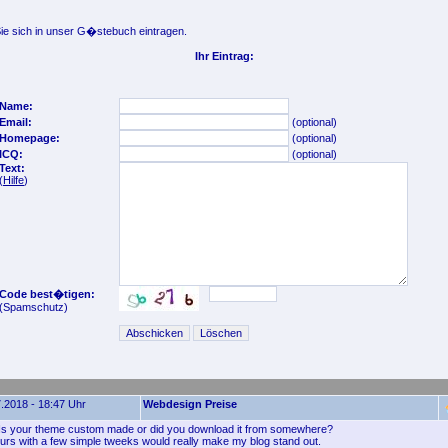
e sich in unser G�stebuch eintragen.
Ihr Eintrag:
Name:
Email:
(optional)
Homepage:
(optional)
ICQ:
(optional)
Text:
(
Hilfe
)
Code best�tigen:
(Spamschutz)
.2018 - 18:47 Uhr
Webdesign Preise
Is your theme custom made or did you download it from somewhere?
ours with a few simple tweeks would really make my blog stand out.