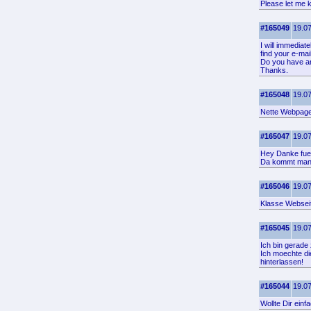
Please let me 
#165049
19.07
I will immediate
find your e-mai
Do you have an
Thanks.
#165048
19.07
Nette Webpage
#165047
19.07
Hey Danke fuer
Da kommt man 
#165046
19.07
Klasse Webseit
#165045
19.07
Ich bin gerade
Ich moechte di
hinterlassen!
#165044
19.07
Wollte Dir ein