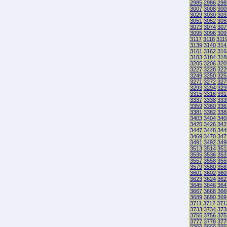
2985
2986
298
3007
3008
300
3029
3030
303
3051
3052
305
3073
3074
307
3095
3096
309
3117
3118
311
3139
3140
314
3161
3162
316
3183
3184
318
3205
3206
320
3227
3228
322
3249
3250
325
3271
3272
327
3293
3294
329
3315
3316
331
3337
3338
333
3359
3360
336
3381
3382
338
3403
3404
340
3425
3426
342
3447
3448
344
3469
3470
347
3491
3492
349
3513
3514
351
3535
3536
353
3557
3558
355
3579
3580
358
3601
3602
360
3623
3624
362
3645
3646
364
3667
3668
366
3689
3690
369
3711
3712
371
3733
3734
373
3755
3756
375
3777
3778
377