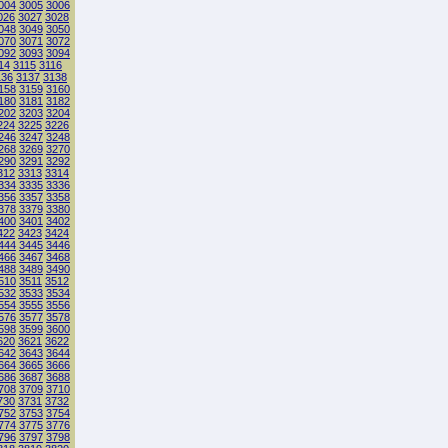
004
3005
3006
026
3027
3028
048
3049
3050
070
3071
3072
092
3093
3094
14
3115
3116
136
3137
3138
158
3159
3160
180
3181
3182
202
3203
3204
224
3225
3226
246
3247
3248
268
3269
3270
290
3291
3292
312
3313
3314
334
3335
3336
356
3357
3358
378
3379
3380
400
3401
3402
422
3423
3424
444
3445
3446
466
3467
3468
488
3489
3490
510
3511
3512
532
3533
3534
554
3555
3556
576
3577
3578
598
3599
3600
620
3621
3622
642
3643
3644
664
3665
3666
686
3687
3688
708
3709
3710
730
3731
3732
752
3753
3754
774
3775
3776
796
3797
3798