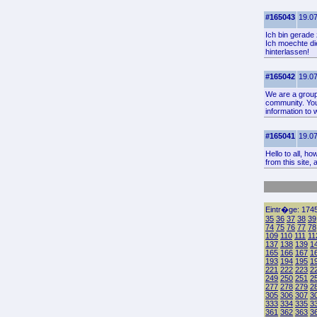
#165043
19.07
Ich bin gerade
Ich moechte die
hinterlassen!
#165042
19.07
We are a group
community. You
information to 
#165041
19.07
Hello to all, ho
from this site,
Eintr�ge: 1745
35
36
37
38
39
74
75
76
77
78
109
110
111
11
137
138
139
1
165
166
167
1
193
194
195
1
221
222
223
2
249
250
251
2
277
278
279
2
305
306
307
3
333
334
335
3
361
362
363
3