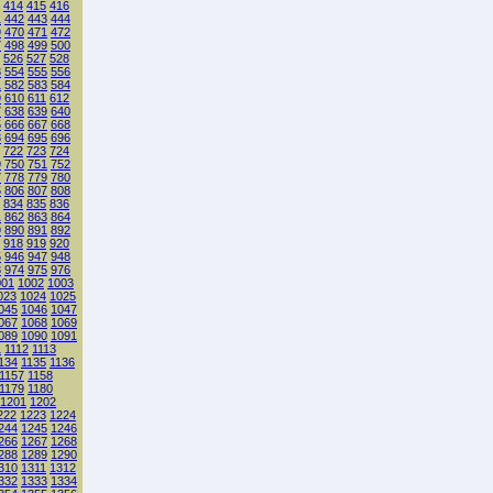
414
415
416
1
442
443
444
9
470
471
472
7
498
499
500
526
527
528
3
554
555
556
1
582
583
584
9
610
611
612
7
638
639
640
5
666
667
668
3
694
695
696
722
723
724
9
750
751
752
7
778
779
780
5
806
807
808
834
835
836
1
862
863
864
9
890
891
892
918
919
920
5
946
947
948
3
974
975
976
001
1002
1003
023
1024
1025
045
1046
1047
067
1068
1069
089
1090
1091
1
1112
1113
134
1135
1136
1157
1158
1179
1180
1201
1202
222
1223
1224
244
1245
1246
266
1267
1268
288
1289
1290
310
1311
1312
332
1333
1334