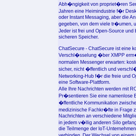
Abh�ngigkeit von propriet�ren Ser
Jahren eine Heimindustrie f�r Desk
oder Instant Messaging, aber die An
gegeben, von dem viele tr�umen, u
Jeder ist frei und Open-Source und
sicheren Speicher.
ChatSecure - ChatSecure ist eine 
Verschl�sselung �ber XMPP erm�gl
normalen Messenger erwarten: koste
sicher, nicht �ffentlich und verschl�
Networking-Hub f�r die freie und 
eine Software-Plattform.
Alle Ihre Nachrichten werden mit
Pr�sentieren Sie eine namenlose B
�ffentliche Kommunikation zwische
medizinische Fachkr�fte in Frage z
Nachrichten an verschiedene Mitglie
in jedem v�llig anderen Silo gefa
die Teilmenge der IoT-Unternehmen 
verbinden. Der Wechsel von einem 