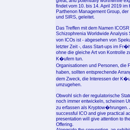
great, and potentially worthwhile e
findet vom 10. bis 14. April 2019 im
Parthenon Management Group, der l
und SIRS, geleitet.
Das Treffen mit dem Namen ICOSR w
Schizophrenia Worldwide Analysis So
von ICOs ist - abgesehen von Spek
letzter Zeit -, dass Start-ups im 
ohne die gleiche Art von Kontrolle z
K�ufern tun.
Organisationen und Personen, die F
haben, sollten entsprechende Arra
dem Zweck, die Interessen der K�uf
umzugehen.
Obwohl sich der regulatorische Stat
noch immer entwickeln, scheinen Ut
zu erfassen als Kryptow�hrungen. Jul
successful ICO and give practical a
presentation will give attention to 
Offering.
Alongside the convention, an exhibi