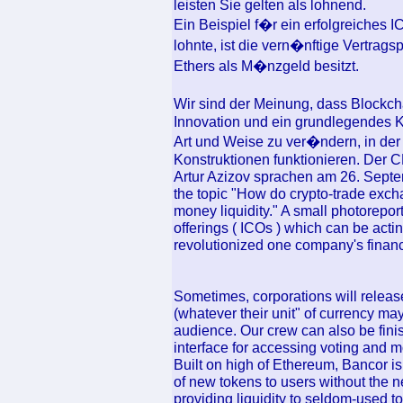
leisten Sie gelten als lohnend.
Ein Beispiel f�r ein erfolgreiches 
lohnte, ist die vern�nftige Vertrags
Ethers als M�nzgeld besitzt.
Wir sind der Meinung, dass Blockcha
Innovation und ein grundlegendes Kn
Art und Weise zu ver�ndern, in der
Konstruktionen funktionieren. De
Artur Azizov sprachen am 26. Septem
the topic "How do crypto-trade exch
money liquidity." A small photoreport
offerings ( ICOs ) which can be actin
revolutionized one company's financ
Sometimes, corporations will releas
(whatever their unit" of currency may
audience. Our crew can also be fini
interface for accessing voting and m
Built on high of Ethereum, Bancor is 
of new tokens to users without the n
providing liquidity to seldom-used