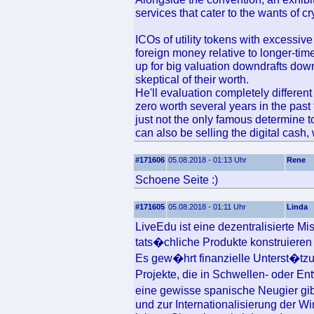
services that cater to the wants of c
ICOs of utility tokens with excessive ve
foreign money relative to longer-tim
up for big valuation downdrafts dow
skeptical of their worth.
He'll evaluation completely differen
zero worth several years in the past
just not the only famous determine t
can also be selling the digital cash,
#171606
05.08.2018 - 01:13 Uhr
Rene
Schoene Seite :)
#171605
05.08.2018 - 01:11 Uhr
Linda
LiveEdu ist eine dezentralisierte Mi
tats�chliche Produkte konstruiere
Es gew�hrt finanzielle Unterst�tzu
Projekte, die in Schwellen- oder 
eine gewisse spanische Neugier gib
und zur Internationalisierung der 