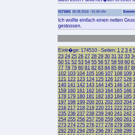
#171601
05.08.2018 - 01:00 Uhr
Everett
Ich wollte einfach einen netten Gru
gestossen.
Eintr�ge: 174510 - Seiten:
1
2
3
4
23
24
25
26
27
28
29
30
31
32
33
3
50
51
52
53
54
55
56
57
58
59
60
6
77
78
79
80
81
82
83
84
85
86
87
8
102
103
104
105
106
107
108
109
121
122
123
124
125
126
127
128
140
141
142
143
144
145
146
147
159
160
161
162
163
164
165
166
178
179
180
181
182
183
184
185
197
198
199
200
201
202
203
204
216
217
218
219
220
221
222
223
235
236
237
238
239
240
241
242
254
255
256
257
258
259
260
261
273
274
275
276
277
278
279
280
292
293
294
295
296
297
298
299