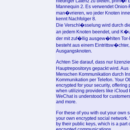
niedriger Latenz zu bieten, prim�r 
Mannequin 2. Es verwendet Onion-R
man�vrieren, wo jeder Knoten inne
kennt Nachfolger 8.
Die Verschl�sselung wird durch d
an jedem Knoten beendet, und K�uf
der mit zuf�llig ausgew�hlten Tor-
besteht aus einem Eintrittsw�chter
Ausgangsknoten.
Achten Sie darauf, dass nur lizenzi
Hauptrepositorys gepackt wird. Aus
Menschen Kommunikation durch Insta
Kommunikation per Telefon. Your O
encrypted for your security, offering
when utilizing providers like iCloud
WeChat is understood for customers t
and more.
For these of you with out your own s
your own encrypted social network. W
by their public keys, which is a part
encrypted communications.