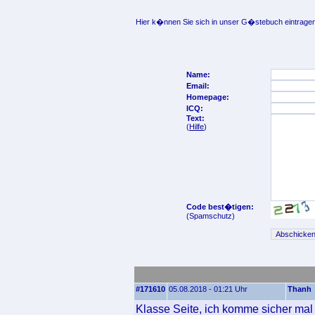
Hier k�nnen Sie sich in unser G�stebuch eintragen
Name:
Email:
Homepage:
ICQ:
Text:
(
Hilfe
)
Code best�tigen:
(Spamschutz)
#171610
05.08.2018 - 01:21 Uhr
Thanh
Klasse Seite, ich komme sicher mal 