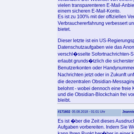
vielen transparenteren E-Mail-Anbiet
einem sicheren E-Mail-Konto.
Es ist zu 100% mit der offiziellen V
Verbrauchererfahrung verbessert und
bietet.
Dieser letzte ist ein US-Regierung
Datenschutzaufgaben wie das Anon
verschl�sselte Sofortnachrichten-So
erlaubt grunds�tzlich die sicherst
Benutzerkonten oder Handynummern 
Nachrichten jetzt oder in Zukunft un
die dezentralen Obsidian-Messaging
belohnt - wobei dennoch eine freie
und die Obsidian-Blockchain frei v
bleibt.
#171602
05.08.2018 - 01:01 Uhr
Jeanni
Es ist �ber die Zeit dieses Ausdru
Aufgaben vorbereiten. Indem Sie Wo
kann Ihren Punkt her�ber in einer kl