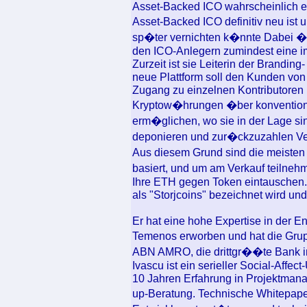
Asset-Backed ICO wahrscheinlich erf
Asset-Backed ICO definitiv neu ist
sp�ter vernichten k�nnte Dabei �ff
den ICO-Anlegern zumindest eine impl
Zurzeit ist sie Leiterin der Brandi
neue Plattform soll den Kunden von r
Zugang zu einzelnen Kontributoren
Kryptow�hrungen �ber konventione
erm�glichen, wo sie in der Lage si
deponieren und zur�ckzuzahlen Ve
Aus diesem Grund sind die meisten
basiert, und um am Verkauf teiln
Ihre ETH gegen Token eintauschen
als "Storjcoins" bezeichnet wird un
Er hat eine hohe Expertise in der 
Temenos erworben und hat die Grup
ABN AMRO, die drittgr��te Bank in
Ivascu ist ein serieller Social-Affe
10 Jahren Erfahrung in Projektman
up-Beratung. Technische Whitepape