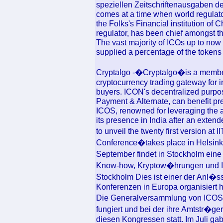
speziellen Zeitschriftenausgaben de
comes at a time when world regulato
the Folks's Financial institution of 
regulator, has been chief amongst th
The vast majority of ICOs up to no
supplied a percentage of the tokens 
Cryptalgo -�Cryptalgo�is a member
cryptocurrency trading gateway for i
buyers. ICON's decentralized purpo
Payment & Alternate, can benefit pr
ICOS, renowned for leveraging the an
its presence in India after an exten
to unveil the twenty first version 
Conference�takes place in Helsink
September findet in Stockholm ei
Know-how, Kryptow�hrungen und ICO
Stockholm Dies ist einer der Anl�s
Konferenzen in Europa organisiert h
Die Generalversammlung von ICOS, 
fungiert und bei der ihre Amtstr�ge
diesen Kongressen statt. Im Juli g