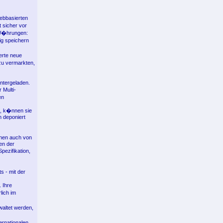
ebbasierten
 sicher vor
 W�hrungen:
ig speichern
erte neue
zu vermarkten,
ntergeladen.
 Multi-
en
e, k�nnen sie
n deponiert
nen auch von
en der
pezifikation,
s - mit der
 Ihre
lich im
waltet werden,
ernationalen