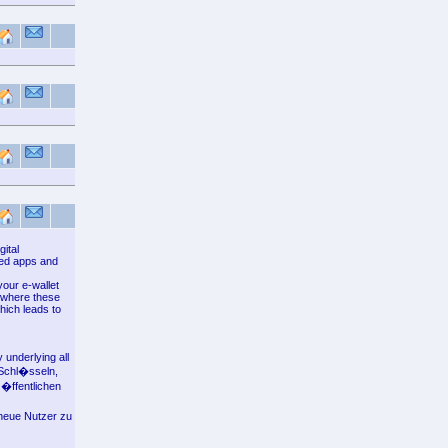
gital
ated apps and
your e-wallet
s where these
ich leads to
 underlying all
-Schl�sseln,
 �ffentlichen
 neue Nutzer zu