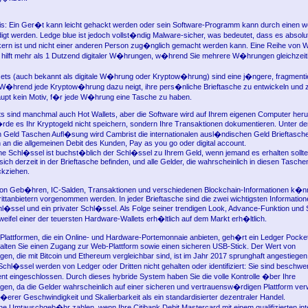
s: Ein Ger�t kann leicht gehackt werden oder sein Software-Programm kann durch einen w
gt werden. Ledge blue ist jedoch vollst�ndig Malware-sicher, was bedeutet, dass es absolut
kern ist und nicht einer anderen Person zug�nglich gemacht werden kann. Eine Reihe von
u hilft mehr als 1 Dutzend digitaler W�hrungen, w�hrend Sie mehrere W�hrungen gleichzeit
ets (auch bekannt als digitale W�hrung oder Kryptow�hrung) sind eine j�ngere, fragmenti
W�hrend jede Kryptow�hrung dazu neigt, ihre pers�nliche Brieftasche zu entwickeln und 
upt kein Motiv, f�r jede W�hrung eine Tasche zu haben.
s sind manchmal auch Hot Wallets, aber die Software wird auf Ihrem eigenen Computer heru
 es Ihr Kryptogeld nicht speichern, sondern Ihre Transaktionen dokumentieren. Unter der
Geld Taschen Aufl�sung wird Cambrist die internationalen ausl�ndischen Geld Brieftasch
an die allgemeinen Debit des Kunden, Pay as you go oder digital account.
e Schl�ssel ist buchst�blich der Schl�ssel zu Ihrem Geld, wenn jemand es erhalten sollt
 sich derzeit in der Brieftasche befinden, und alle Gelder, die wahrscheinlich in diesen Tasche
kziehen.
n Geb�hren, IC-Salden, Transaktionen und verschiedenen Blockchain-Informationen k�n
ittanbietern vorgenommen werden. In jeder Brieftasche sind die zwei wichtigsten Information
hl�ssel und ein privater Schl�ssel. Als Folge seiner trendigen Look, Advance-Funktion und S
weifel einer der teuersten Hardware-Wallets erh�ltlich auf dem Markt erh�ltlich.
Plattformen, die ein Online- und Hardware-Portemonnaie anbieten, geh�rt ein Ledger Pocket
lten Sie einen Zugang zur Web-Plattform sowie einen sicheren USB-Stick. Der Wert von
n, die mit Bitcoin und Ethereum vergleichbar sind, ist im Jahr 2017 sprunghaft angestiegen.
chl�ssel werden von Ledger oder Dritten nicht gehalten oder identifiziert: Sie sind beschwer
nt eingeschlossen. Durch dieses hybride System haben Sie die volle Kontrolle �ber Ihre
n, da die Gelder wahrscheinlich auf einer sicheren und vertrauensw�rdigen Plattform ver
�erer Geschwindigkeit und Skalierbarkeit als ein standardisierter dezentraler Handel.
ne Umtauschgeb�hr zahlen, wenn Ihre Citibank Debit Mastercard mit einem qualifizierten int