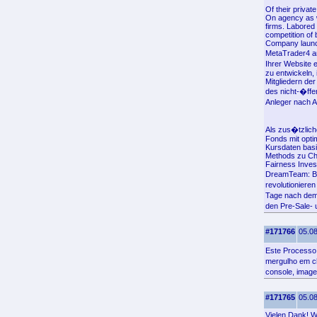
Of their privat
On agency as we
firms. Labored 
competition of
Company launch
MetaTrader4 an
Ihrer Website 
zu entwickeln,
Mitgliedern de
des nicht-�ffe
Anleger nach A
Als zus�tzlich
Fonds mit opti
Kursdaten basi
Methods zu Ch
Fairness Inves
DreamTeam: Bl
revolutioniere
Tage nach dem 
den Pre-Sale-
#171766
05.08
Este Processo
mergulho em ch
console, imag
#171765
05.08
Vielen Dank! Wo