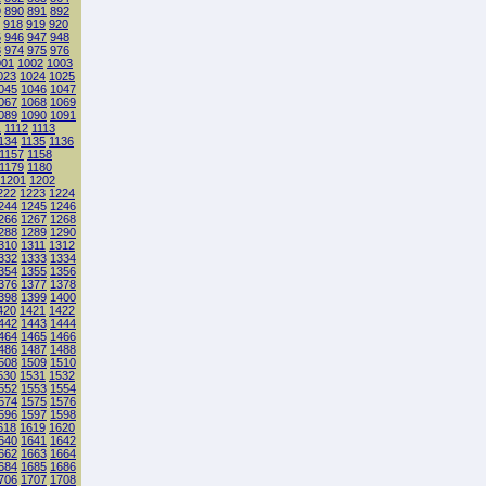
9
890
891
892
918
919
920
5
946
947
948
3
974
975
976
001
1002
1003
023
1024
1025
045
1046
1047
067
1068
1069
089
1090
1091
1
1112
1113
134
1135
1136
1157
1158
1179
1180
1201
1202
222
1223
1224
244
1245
1246
266
1267
1268
288
1289
1290
310
1311
1312
332
1333
1334
354
1355
1356
376
1377
1378
398
1399
1400
420
1421
1422
442
1443
1444
464
1465
1466
486
1487
1488
508
1509
1510
530
1531
1532
552
1553
1554
574
1575
1576
596
1597
1598
618
1619
1620
640
1641
1642
662
1663
1664
684
1685
1686
706
1707
1708