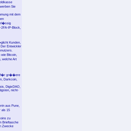
geldkasse
ewerben Sie
immung mit dem
gen
erl�ssig
-2FA-IP-Block,
�glicht Kunden,
 Der Entwickler
enutzers.
wie Bitcoin,
, welche Art
r, f�r gr��ere
n, Darkcoin,
sis, DigixDAO,
gsten, nicht-
erin aus Pune,
 als 15
coins zu
n Brieftasche
ten Zwecke