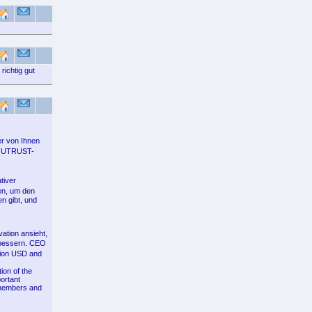
richtig gut
er von Ihnen
er UTRUST-
tiver
en, um den
n gibt, und
vation ansieht,
erbessern. CEO
lion USD and
ion of the
ortant
f members and