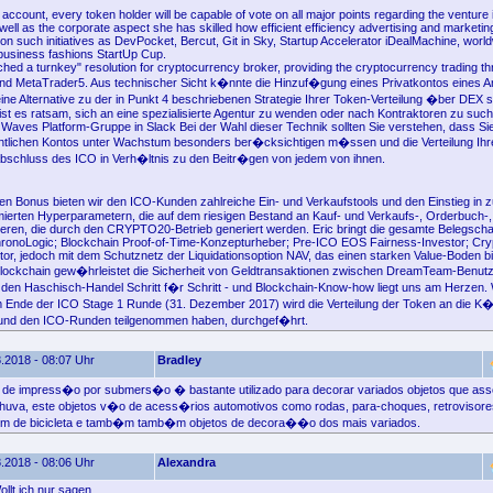
e account, every token holder will be capable of vote on all major points regarding the ventur
ll as the corporate aspect she has skilled how efficient efficiency advertising and marketin
on such initiatives as DevPocket, Bercut, Git in Sky, Startup Accelerator iDealMachine, worl
 business fashions StartUp Cup.
ed a turnkey" resolution for cryptocurrency broker, providing the cryptocurrency trading t
d MetaTrader5. Aus technischer Sicht k�nnte die Hinzuf�gung eines Privatkontos eines A
eine Alternative zu der in Punkt 4 beschriebenen Strategie Ihrer Token-Verteilung �ber DEX 
 ist es ratsam, sich an eine spezialisierte Agentur zu wenden oder nach Kontraktoren zu suc
r Waves Platform-Gruppe in Slack Bei der Wahl dieser Technik sollten Sie verstehen, dass Sie
ntlichen Kontos unter Wachstum besonders ber�cksichtigen m�ssen und die Verteilung Ihr
bschluss des ICO in Verh�ltnis zu den Beitr�gen von jedem von ihnen.
en Bonus bieten wir den ICO-Kunden zahlreiche Ein- und Verkaufstools und den Einstieg in 
mierten Hyperparametern, die auf dem riesigen Bestand an Kauf- und Verkaufs-, Orderbuch-
eren, die durch den CRYPTO20-Betrieb generiert werden. Eric bringt die gesamte Belegschaft
ronoLogic; Blockchain Proof-of-Time-Konzepturheber; Pre-ICO EOS Fairness-Investor; Cry
tor, jedoch mit dem Schutznetz der Liquidationsoption NAV, das einen starken Value-Boden bi
ockchain gew�hrleistet die Sicherheit von Geldtransaktionen zwischen DreamTeam-Benutz
n den Haschisch-Handel Schritt f�r Schritt - und Blockchain-Know-how liegt uns am Herzen. 
Ende der ICO Stage 1 Runde (31. Dezember 2017) wird die Verteilung der Token an die K�u
 und den ICO-Runden teilgenommen haben, durchgef�hrt.
.2018 - 08:07 Uhr
Bradley
 de impress�o por submers�o � bastante utilizado para decorar variados objetos que as
uva, este objetos v�o de acess�rios automotivos como rodas, para-choques, retrovisores
em de bicicleta e tamb�m tamb�m objetos de decora��o dos mais variados.
.2018 - 08:06 Uhr
Alexandra
llt ich nur sagen.