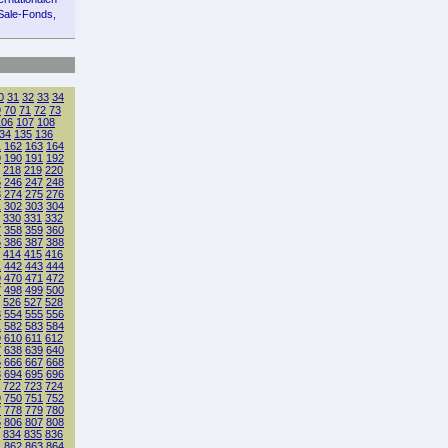
-Sale-Fonds,
0
31
32
33
34
9
70
71
72
73
106
107
108
34
135
136
1
162
163
164
9
190
191
192
218
219
220
5
246
247
248
3
274
275
276
1
302
303
304
330
331
332
7
358
359
360
5
386
387
388
414
415
416
1
442
443
444
9
470
471
472
7
498
499
500
526
527
528
3
554
555
556
1
582
583
584
9
610
611
612
7
638
639
640
5
666
667
668
3
694
695
696
722
723
724
9
750
751
752
7
778
779
780
5
806
807
808
834
835
836
1
862
863
864