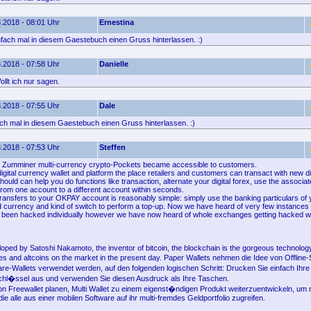
.2018 - 08:01 Uhr
Ernestina
nfach mal in diesem Gaestebuch einen Gruss hinterlassen. :)
.2018 - 07:58 Uhr
Danielle
llt ich nur sagen.
.2018 - 07:55 Uhr
Dale
fach mal in diesem Gaestebuch einen Gruss hinterlassen. :)
.2018 - 07:53 Uhr
Steffen
, Zumminer multi-currency crypto-Pockets became accessible to customers.
igital currency wallet and platform the place retailers and customers can transact with new di
should can help you do functions like transaction, alternate your digital forex, use the associ
rom one account to a different account within seconds.
ransfers to your OKPAY account is reasonably simple: simply use the banking particulars of 
ed currency and kind of switch to perform a top-up. Now we have heard of very few instance
been hacked individually however we have now heard of whole exchanges getting hacked wh
loped by Satoshi Nakamoto, the inventor of bitcoin, the blockchain is the gorgeous technology
es and altcoins on the market in the present day. Paper Wallets nehmen die Idee von Offline
re-Wallets verwendet werden, auf den folgenden logischen Schritt: Drucken Sie einfach Ihre
chl�ssel aus und verwenden Sie diesen Ausdruck als Ihre Taschen.
von Freewallet planen, Multi Wallet zu einem eigenst�ndigen Produkt weiterzuentwickeln, um
ie alle aus einer mobilen Software auf ihr multi-fremdes Geldportfolio zugreifen.