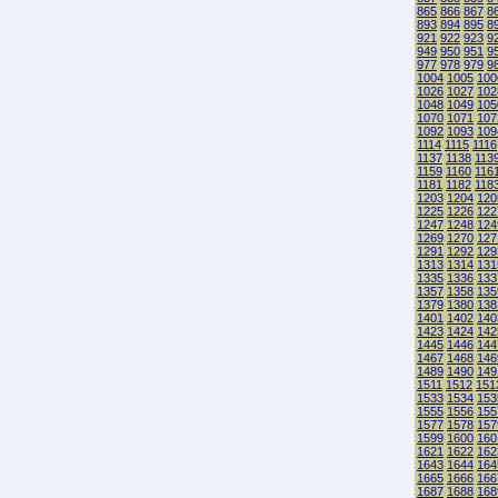
865
866
867
8
893
894
895
8
921
922
923
9
949
950
951
9
977
978
979
9
1004
1005
100
1026
1027
102
1048
1049
105
1070
1071
107
1092
1093
109
1114
1115
1116
1137
1138
113
1159
1160
116
1181
1182
118
1203
1204
120
1225
1226
122
1247
1248
124
1269
1270
127
1291
1292
129
1313
1314
131
1335
1336
133
1357
1358
135
1379
1380
138
1401
1402
140
1423
1424
142
1445
1446
144
1467
1468
146
1489
1490
149
1511
1512
151
1533
1534
153
1555
1556
155
1577
1578
157
1599
1600
160
1621
1622
162
1643
1644
164
1665
1666
166
1687
1688
168