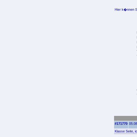
Hier k�nnen Si
#171770
05.08
Klasse Seite, 