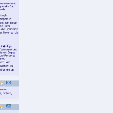
e improvement.
g works for
dwide
hrough
nlegers zu
sein. Um diese
hen unter
 die Sicherheit
er Token an die
zuk�nftige
, Volumen- und
 von Digital
pto Personal
etet.
ern. Wir
Wichtig: 10
fer, die an
sentem
, pintura,