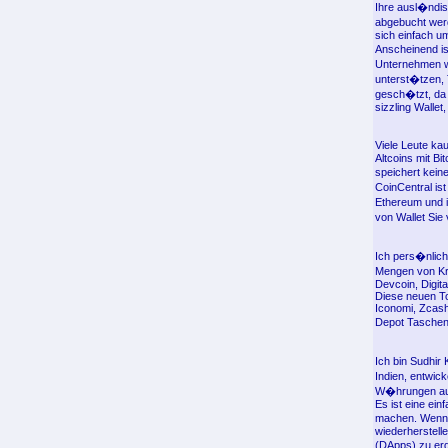
Ihre ausl�ndis
abgebucht wer
sich einfach u
Anscheinend is
Unternehmen w
unterst�tzen,
gesch�tzt, da 
sizzling Walle
Viele Leute ka
Altcoins mit B
speichert kei
CoinCentral is
Ethereum und i
von Wallet Sie
Ich pers�nlic
Mengen von Kry
Devcoin, Digit
Diese neuen To
Iconomi, Zcash
Depot Taschen
Ich bin Sudhir
Indien, entwic
W�hrungen auf 
Es ist eine ein
machen. Wenn S
wiederherstell
(DApps) zu e