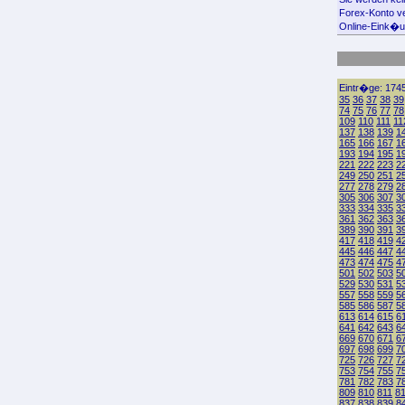
Forex-Konto ve
Online-Eink�u
Eintr�ge: 1745
35
36
37
38
39
74
75
76
77
78
109
110
111
11
137
138
139
1
165
166
167
1
193
194
195
1
221
222
223
2
249
250
251
2
277
278
279
2
305
306
307
3
333
334
335
3
361
362
363
3
389
390
391
3
417
418
419
4
445
446
447
4
473
474
475
4
501
502
503
5
529
530
531
5
557
558
559
5
585
586
587
5
613
614
615
6
641
642
643
6
669
670
671
6
697
698
699
7
725
726
727
7
753
754
755
7
781
782
783
7
809
810
811
8
837
838
839
8