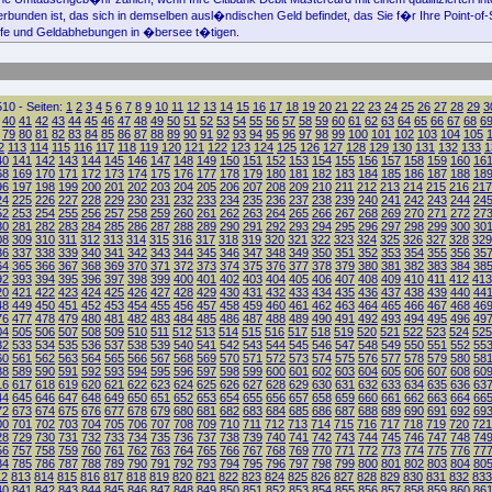
rbunden ist, das sich in demselben ausl�ndischen Geld befindet, das Sie f�r Ihre Point-of
fe und Geldabhebungen in �bersee t�tigen.
10 - Seiten:
1
2
3
4
5
6
7
8
9
10
11
12
13
14
15
16
17
18
19
20
21
22
23
24
25
26
27
28
29
3
40
41
42
43
44
45
46
47
48
49
50
51
52
53
54
55
56
57
58
59
60
61
62
63
64
65
66
67
68
6
79
80
81
82
83
84
85
86
87
88
89
90
91
92
93
94
95
96
97
98
99
100
101
102
103
104
105
2
113
114
115
116
117
118
119
120
121
122
123
124
125
126
127
128
129
130
131
132
133
1
40
141
142
143
144
145
146
147
148
149
150
151
152
153
154
155
156
157
158
159
160
16
68
169
170
171
172
173
174
175
176
177
178
179
180
181
182
183
184
185
186
187
188
18
96
197
198
199
200
201
202
203
204
205
206
207
208
209
210
211
212
213
214
215
216
217
24
225
226
227
228
229
230
231
232
233
234
235
236
237
238
239
240
241
242
243
244
24
52
253
254
255
256
257
258
259
260
261
262
263
264
265
266
267
268
269
270
271
272
27
80
281
282
283
284
285
286
287
288
289
290
291
292
293
294
295
296
297
298
299
300
30
08
309
310
311
312
313
314
315
316
317
318
319
320
321
322
323
324
325
326
327
328
329
36
337
338
339
340
341
342
343
344
345
346
347
348
349
350
351
352
353
354
355
356
35
64
365
366
367
368
369
370
371
372
373
374
375
376
377
378
379
380
381
382
383
384
38
92
393
394
395
396
397
398
399
400
401
402
403
404
405
406
407
408
409
410
411
412
413
20
421
422
423
424
425
426
427
428
429
430
431
432
433
434
435
436
437
438
439
440
44
48
449
450
451
452
453
454
455
456
457
458
459
460
461
462
463
464
465
466
467
468
46
76
477
478
479
480
481
482
483
484
485
486
487
488
489
490
491
492
493
494
495
496
49
04
505
506
507
508
509
510
511
512
513
514
515
516
517
518
519
520
521
522
523
524
525
32
533
534
535
536
537
538
539
540
541
542
543
544
545
546
547
548
549
550
551
552
55
60
561
562
563
564
565
566
567
568
569
570
571
572
573
574
575
576
577
578
579
580
58
88
589
590
591
592
593
594
595
596
597
598
599
600
601
602
603
604
605
606
607
608
60
16
617
618
619
620
621
622
623
624
625
626
627
628
629
630
631
632
633
634
635
636
63
44
645
646
647
648
649
650
651
652
653
654
655
656
657
658
659
660
661
662
663
664
66
72
673
674
675
676
677
678
679
680
681
682
683
684
685
686
687
688
689
690
691
692
69
00
701
702
703
704
705
706
707
708
709
710
711
712
713
714
715
716
717
718
719
720
721
28
729
730
731
732
733
734
735
736
737
738
739
740
741
742
743
744
745
746
747
748
74
56
757
758
759
760
761
762
763
764
765
766
767
768
769
770
771
772
773
774
775
776
77
84
785
786
787
788
789
790
791
792
793
794
795
796
797
798
799
800
801
802
803
804
80
12
813
814
815
816
817
818
819
820
821
822
823
824
825
826
827
828
829
830
831
832
833
40
841
842
843
844
845
846
847
848
849
850
851
852
853
854
855
856
857
858
859
860
86