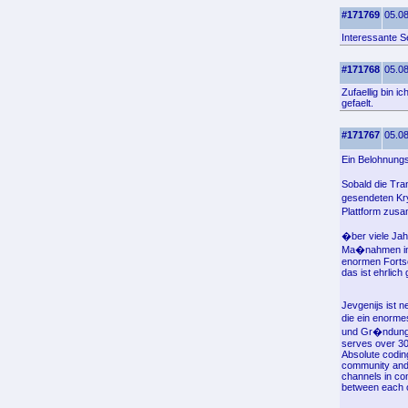
#171769
05.08
Interessante S
#171768
05.08
Zufaellig bin 
gefaelt.
#171767
05.08
Ein Belohnungs
Sobald die Tra
gesendeten Kr
Plattform zus
�ber viele Jah
Ma�nahmen in 
enormen Fortsch
das ist ehrlic
Jevgenijs ist n
die ein enorme
und Gr�ndungsv
serves over 30
Absolute coding
community and 
channels in co
between each o