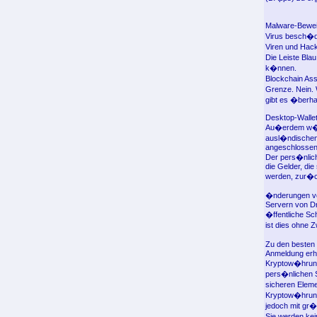
Malware-Bewei
Virus besch�di
Viren und Hac
Die Leiste Bla
k�nnen.
Blockchain Ass
Grenze. Nein. 
gibt es �berha
Desktop-Wallet
Au�erdem w�rde
ausl�ndischen 
angeschlossen 
Der pers�nlich
die Gelder, die
werden, zur�c
�nderungen vo
Servern von Dr
�ffentliche Sc
ist dies ohne Z
Zu den besten 
Anmeldung erha
Kryptow�hrunge
pers�nlichen S
sicheren Eleme
Kryptow�hrunge
jedoch mit gr�
Sie werden kei