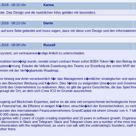
.2018 - 08:15 Uhr
Karma
eite. Das Design und die nuetzlichen Infos gefallen mir besonders.
.2018 - 08:13 Uhr
Darrin
ich auf eure Seite gelandet und muss sagen, dass mir diese vom Design und den Informationen 
.2018 - 08:09 Uhr
Russell
system, um vertrauensw�rdige Artikel zu unterscheiden.
nsaktion best�tigt wurde, sendet smart contract Ihnen sofort B2BX-Token f�r den Betrag d
yptow�hrung. Erlaube die Vollzeit-Zuweisung des Teams zur Erstellung des ersten MVP d
ammen mit der Verf�gbarkeits-Roadmap.
re hinweg war Amin verantwortlich f�r das Management s�mtlicher strategischer und opera
den Bereichen Werbung und K�ufern. Dies f�hrte zu steigenden Ums�tzen und Gewinn
ritt des Unternehmens zu realisieren. Also, es gibt die ganze Geschichte, die das Spiel Ihne
h gesagt der Ort, an dem sich Crew ICO im Grunde auszeichnet.
eugierig auf Blockchain-Expertise, weil er es als eine viel versprechende technologische Inno
s Potenzial hat, die Effizienz in einigen M�rkten, einschlie�lich der Kostentechniken, zu v
ater des internationalen Finanzunternehmens GrandCapital mit einem Umsatz von 4. 7 bil
0 000 clients worldwide.
 genius with 2 years of crypto creating expertise and 10 years in software growth. Organizat
discussions in Slack and Telegram: Slack and Telegram chats are a number of the most imp
mmunication with the neighborhood, as users can talk with the undertaking's founders, staf
ther there.