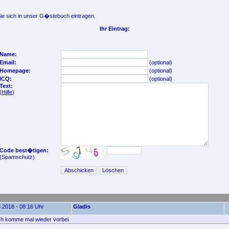
e sich in unser G�stebuch eintragen.
Ihr Eintrag:
Name:
Email:
(optional)
Homepage:
(optional)
ICQ:
(optional)
Text:
(
Hilfe
)
Code best�tigen:
(Spamschutz)
.2018 - 08:16 Uhr
Gladis
ich komme mal wieder vorbei.