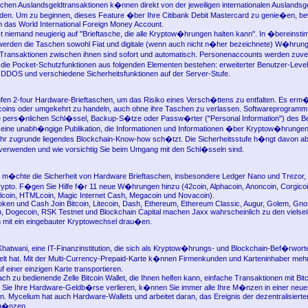
chen Auslandsgeldtransaktionen k�nnen direkt von der jeweiligen internationalen Auslands
den. Um zu beginnen, dieses Feature �ber Ihre Citibank Debit Mastercard zu genie�en, b
m das World International Foreign Money Account.
t niemand neugierig auf "Brieftasche, die alle Kryptow�hrungen halten kann". In �bereinst
erden die Taschen sowohl Fiat und digitale (wenn auch nicht n�her bezeichnete) W�hrun
 Transaktionen zwischen ihnen sind sofort und automatisch. Personenaccounts werden zuv
die Pocket-Schutzfunktionen aus folgenden Elementen bestehen: erweiterter Benutzer-Level
t, DDOS und verschiedene Sicherheitsfunktionen auf der Server-Stufe.
ufen 2-four Hardware-Brieftaschen, um das Risiko eines Versch�ttens zu entfalten. Es erm
itcoins oder umgekehrt zu handeln, auch ohne ihre Taschen zu verlassen. Softwareprogramm
ne pers�nlichen Schl�ssel, Backup-S�tze oder Passw�rter ("Personal Information") des B
t eine unabh�ngige Publikation, die Informationen und Informationen �ber Kryptow�hrungen 
hr zugrunde liegendes Blockchain-Know-how sch�tzt. Die Sicherheitsstufe h�ngt davon ab
 verwenden und wie vorsichtig Sie beim Umgang mit den Schl�sseln sind.
h m�chte die Sicherheit von Hardware Brieftaschen, insbesondere Ledger Nano und Trezo
pto. F�gen Sie Hilfe f�r 11 neue W�hrungen hinzu (42coin, Alphacoin, Anoncoin, Corgicoi
alcoin, HTMLcoin, Magic Internet Cash, Megacoin und Novacoin).
ken und Cash Join Bitcoin, Litecoin, Dash, Ethereum, Ethereum Classic, Augur, Golem, Gno
, Dogecoin, RSK Testnet und Blockchain Capital machen Jaxx wahrscheinlich zu den vielseiti
 mit ein eingebauter Kryptowechsel drau�en.
 Khatwani, eine IT-Finanzinstitution, die sich als Kryptow�hrungs- und Blockchain-Bef�rwort
kelt hat. Mit der Multi-Currency-Prepaid-Karte k�nnen Firmenkunden und Karteninhaber mehr
einer einzigen Karte transportieren.
fach zu bedienende Zelle Bitcoin Wallet, die Ihnen helfen kann, einfache Transaktionen mit Bit
ie Ihre Hardware-Geldb�rse verlieren, k�nnen Sie immer alle Ihre M�nzen in einer neue
en. Mycelium hat auch Hardware-Wallets und arbeitet daran, das Ereignis der dezentralisier
rg�nzen.