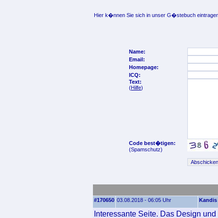
Hier k�nnen Sie sich in unser G�stebuch eintragen
Name:
Email:
Homepage:
ICQ:
Text:
(
Hilfe
)
Code best�tigen:
(Spamschutz)
#170650
03.08.2018 - 06:05 Uhr
Kandis
Interessante Seite. Das Design und 