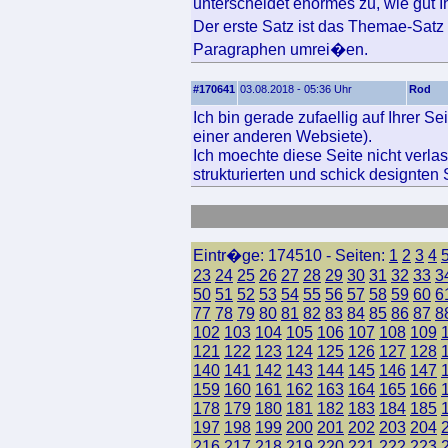
unterscheidet enormes zu, wie gut 
Der erste Satz ist das Themae-Sat
Paragraphen umrei�en.
#170641
03.08.2018 - 05:36 Uhr
Rod
Ich bin gerade zufaellig auf Ihrer S
einer anderen Websiete).
Ich moechte diese Seite nicht verla
strukturierten und schick designten 
Eintr�ge: 174510 - Seiten:
1
2
3
4
23
24
25
26
27
28
29
30
31
32
33
3
50
51
52
53
54
55
56
57
58
59
60
6
77
78
79
80
81
82
83
84
85
86
87
8
102
103
104
105
106
107
108
109
121
122
123
124
125
126
127
128
140
141
142
143
144
145
146
147
159
160
161
162
163
164
165
166
178
179
180
181
182
183
184
185
197
198
199
200
201
202
203
204
216
217
218
219
220
221
222
223