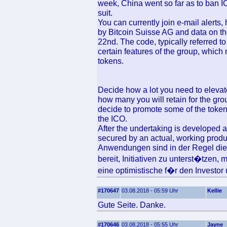
week, China went so far as to ban I
suit.
You can currently join e-mail alerts,
by Bitcoin Suisse AG and data on the
22nd. The code, typically referred t
certain features of the group, which
tokens.
Decide how a lot you need to elevat
how many you will retain for the gr
decide to promote some of the token
the ICO.
After the undertaking is developed a
secured by an actual, working prod
Anwendungen sind in der Regel die 
bereit, Initiativen zu unterst�tzen,
eine optimistische f�r den Investo
#170647
03.08.2018 - 05:59 Uhr
Kellie
Gute Seite. Danke.
#170646
03.08.2018 - 05:55 Uhr
Jayne