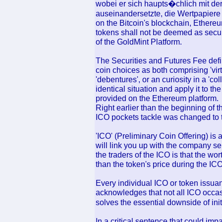
wobei er sich haupts�chlich mit d
auseinandersetzte, die Wertpapiere 
on the Bitcoin's blockchain, Ethere
tokens shall not be deemed as secur
of the GoldMint Platform.
The Securities and Futures Fee defi
coin choices as both comprising 'virtu
'debentures', or an curiosity in a 'co
identical situation and apply it to 
provided on the Ethereum platform.
Right earlier than the beginning of 
ICO pockets tackle was changed to t
'ICO' (Preliminary Coin Offering) is 
will link you up with the company sel
the traders of the ICO is that the wor
than the token's price during the ICO
Every individual ICO or token issua
acknowledges that not all ICO occas
solves the essential downside of initi
In a critical sentence that could imp