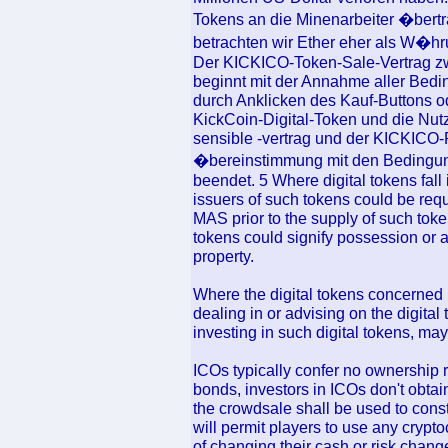
Tokens an die Minenarbeiter �bertr
betrachten wir Ether eher als W�hru
Der KICKICO-Token-Sale-Vertrag z
beginnt mit der Annahme aller Bed
durch Anklicken des Kauf-Buttons o
KickCoin-Digital-Token und die Nut
sensible -vertrag und der KICKICO-Pl
�bereinstimmung mit den Bedingun
beendet. 5 Where digital tokens fall 
issuers of such tokens could be requ
MAS prior to the supply of such toke
tokens could signify possession or a
property.
Where the digital tokens concerned in
dealing in or advising on the digital
investing in such digital tokens, may 
ICOs typically confer no ownership r
bonds, investors in ICOs don't obtain
the crowdsale shall be used to cons
will permit players to use any crypto
of changing their cash or risk chang