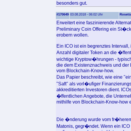
besonders gut.
#170649
03.08.2018 - 06:02 Uhr
Rosett
Erweitert eine faszinierende Alterna
Preliminary Coin Offering ein St�c
erobern wollen.
Ein ICO ist ein begrenztes Intervall,
Anzahl digitaler Token an die �ffen
wichtige Kryptow�hrungen - typisc
die dem Existenznachweis und der L
vom Blockchain-Know-how.
Das Papier beschreibt, wie eine "e
"Saft" als vorl�ufiger Finanzierun
akkreditierten Investoren dient. ICOs
�ffentlichen Angebote, die Untern
mithilfe von Blockchain-Know-how e
Die �nderung wurde vom fr�heren 
Matonis, gegr�ndet. Wenn ein ICO 