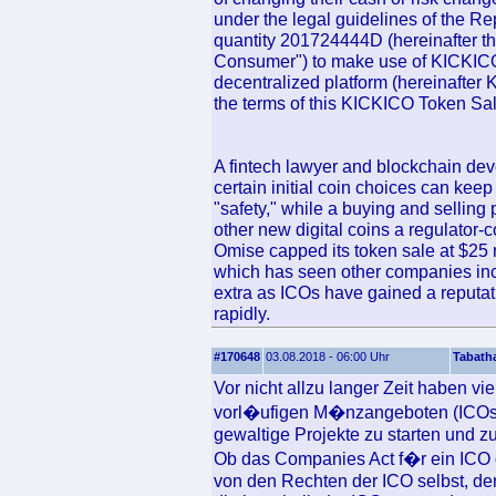
under the legal guidelines of the Rep
quantity 201724444D (hereinafter t
Consumer") to make use of KICKICO
decentralized platform (hereinafter
the terms of this KICKICO Token Sal
A fintech lawyer and blockchain de
certain initial coin choices can keep
"safety," while a buying and selling
other new digital coins a regulator-
Omise capped its token sale at $25 m
which has seen other companies incre
extra as ICOs have gained a reputati
rapidly.
#170648
03.08.2018 - 06:00 Uhr
Tabath
Vor nicht allzu langer Zeit haben 
vorl�ufigen M�nzangeboten (ICOs)
gewaltige Projekte zu starten und z
Ob das Companies Act f�r ein ICO g
von den Rechten der ICO selbst, de