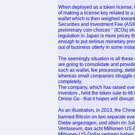
When deployed as a token license, t
of making a license key related to a
wallet which is then weighed toward 
Securities and Investment Fee (ASIC
preliminary coin choices " (ICOs) sha
regulation in Japan is more pricey th
enough to put serious monetary pres
out of business utterly in some inst
The seemingly situation is all thes
are going to consolidate and provide 
such as wallet, fee processing, debi
whereas small companies struggle o
completely.
The company, which has raised over 
investors , held the token sale to lif
Omise Go - that it hopes will disrup
As an illustration, in 2013, the Ch
banned Bitcoin on two separate eve
Diebe angezogen, und allein im Jul
Veritaseum, das acht Millionen US-D
Millionen US-Dollar verloren haben