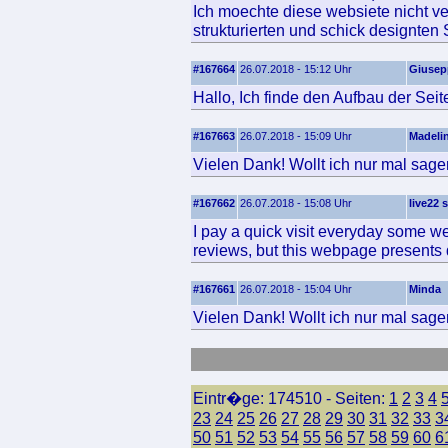
Ich moechte diese websiete nicht ve
strukturierten und schick designten 
#167664
26.07.2018 - 15:12 Uhr
Giusep
Hallo, Ich finde den Aufbau der Seit
#167663
26.07.2018 - 15:09 Uhr
Madeli
Vielen Dank! Wollt ich nur mal sage
#167662
26.07.2018 - 15:08 Uhr
live22 
I pay a quick visit everyday some web
reviews, but this webpage presents 
#167661
26.07.2018 - 15:04 Uhr
Minda
Vielen Dank! Wollt ich nur mal sage
Eintr�ge: 174510 - Seiten:
1
2
3
4
23
24
25
26
27
28
29
30
31
32
33
3
50
51
52
53
54
55
56
57
58
59
60
6