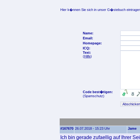
Hier k�nnen Sie sich in unser G�stebuch eintragen
Name:
Email:
Homepage:
ICQ:
Text:
(
Hilfe
)
Code best�tigen:
(Spamschutz)
#167670
26.07.2018 - 15:23 Uhr
Jame
Ich bin gerade zufaellig auf Ihrer S