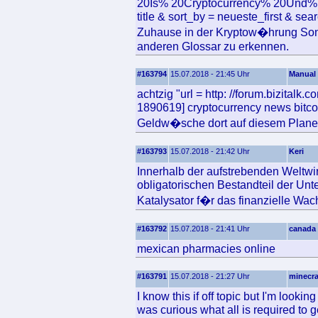
20Is% 20Cryptocurrency% 20Und%
title & sort_by = neueste_first & searc
Zuhause in der Kryptow�hrung Sonn
anderen Glossar zu erkennen.
#163794
15.07.2018 - 21:45 Uhr
Manual
achtzig "url = http: //forum.bizitalk
1890619] cryptocurrency news bitcoin
Geldw�sche dort auf diesem Planet
#163793
15.07.2018 - 21:42 Uhr
Keri
Innerhalb der aufstrebenden Weltwi
obligatorischen Bestandteil der Unt
Katalysator f�r das finanzielle Wach
#163792
15.07.2018 - 21:41 Uhr
canada
mexican pharmacies online
#163791
15.07.2018 - 21:27 Uhr
minecra
I know this if off topic but I'm look
was curious what all is required to g