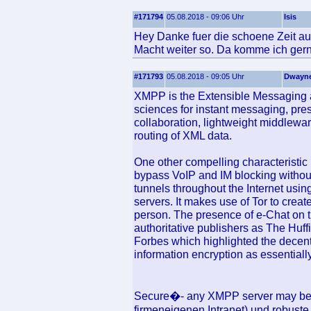
#171794
05.08.2018 - 09:06 Uhr
Isis
Hey Danke fuer die schoene Zeit au
Macht weiter so. Da komme ich gern
#171793
05.08.2018 - 09:05 Uhr
Dwayn
XMPP is the Extensible Messaging a
sciences for instant messaging, pres
collaboration, lightweight middlewar
routing of XML data.
One other compelling characteristic 
bypass VoIP and IM blocking without
tunnels throughout the Internet usi
servers. It makes use of Tor to creat
person. The presence of e-Chat on 
authoritative publishers as The Huf
Forbes which highlighted the decentr
information encryption as essentiall
Secure�- any XMPP server may be re
firmeneigenen Intranet) und robust