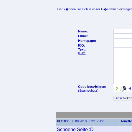
Hier k�nnen Sie sich in unser G�stebuch eintragen
Name:
Email:
Homepage:
ICQ:
Text:
(
Hilfe
)
Code best�tigen:
(Spamschutz)
#171800
05.08.2018 - 09:15 Uhr
Arnette
Schoene Seite :D