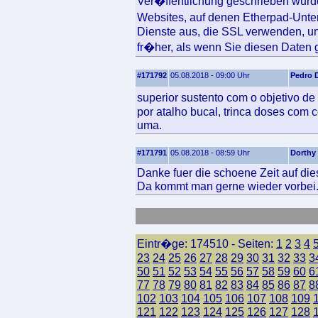
Ver�ffentlichung geschrieben wurde
Websites, auf denen Etherpad-Unte
Dienste aus, die SSL verwenden, un
fr�her, als wenn Sie diesen Daten 
#171792
05.08.2018 - 09:00 Uhr
Pedro 
superior sustento com o objetivo 
por atalho bucal, trinca doses com c
uma.
#171791
05.08.2018 - 08:59 Uhr
Dorthy
Danke fuer die schoene Zeit auf dies
Da kommt man gerne wieder vorbei
Eintr�ge: 174510 - Seiten:
1
2
3
4
23
24
25
26
27
28
29
30
31
32
33
3
50
51
52
53
54
55
56
57
58
59
60
6
77
78
79
80
81
82
83
84
85
86
87
8
102
103
104
105
106
107
108
109
121
122
123
124
125
126
127
128