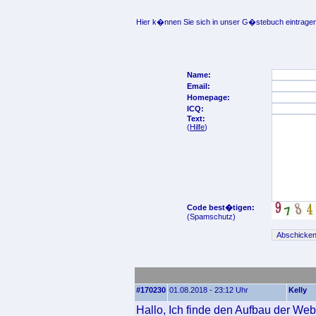
Hier k�nnen Sie sich in unser G�stebuch eintragen
Name:
Email:
Homepage:
ICQ:
Text:
(
Hilfe
)
Code best�tigen:
(Spamschutz)
#170230
01.08.2018 - 23:12 Uhr
Kelly
Hallo, Ich finde den Aufbau der Web