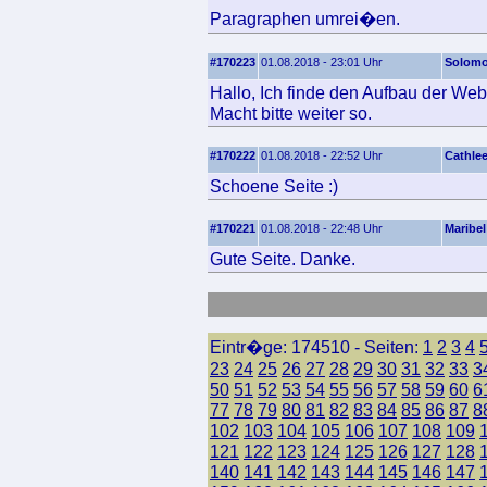
Paragraphen umrei�en.
#170223
01.08.2018 - 23:01 Uhr
Solom
Hallo, Ich finde den Aufbau der Web
Macht bitte weiter so.
#170222
01.08.2018 - 22:52 Uhr
Cathle
Schoene Seite :)
#170221
01.08.2018 - 22:48 Uhr
Maribel
Gute Seite. Danke.
Eintr�ge: 174510 - Seiten:
1
2
3
4
23
24
25
26
27
28
29
30
31
32
33
3
50
51
52
53
54
55
56
57
58
59
60
6
77
78
79
80
81
82
83
84
85
86
87
8
102
103
104
105
106
107
108
109
121
122
123
124
125
126
127
128
140
141
142
143
144
145
146
147