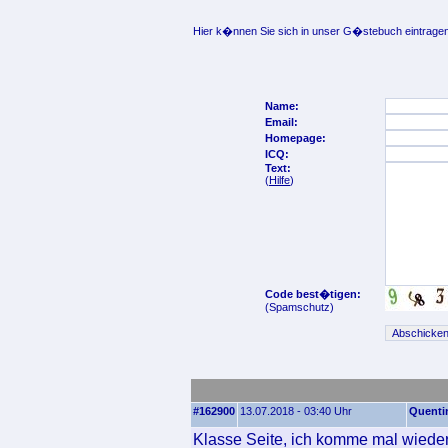
Hier k�nnen Sie sich in unser G�stebuch eintragen
Name:
Email:
Homepage:
ICQ:
Text:
(
Hilfe
)
Code best�tigen:
(Spamschutz)
#162900
13.07.2018 - 03:40 Uhr
Quenti
Klasse Seite, ich komme mal wieder