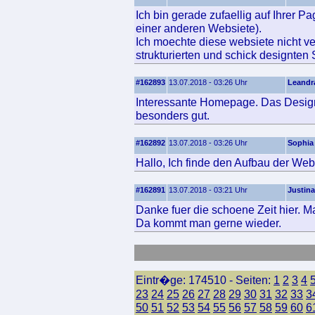
Ich bin gerade zufaellig auf Ihrer P
einer anderen Websiete).
Ich moechte diese websiete nicht ve
strukturierten und schick designten 
#162893
13.07.2018 - 03:26 Uhr
Leandr
Interessante Homepage. Das Design 
besonders gut.
#162892
13.07.2018 - 03:26 Uhr
Sophia
Hallo, Ich finde den Aufbau der Webs
#162891
13.07.2018 - 03:21 Uhr
Justina
Danke fuer die schoene Zeit hier. Ma
Da kommt man gerne wieder.
Eintr�ge: 174510 - Seiten:
1
2
3
4
23
24
25
26
27
28
29
30
31
32
33
3
50
51
52
53
54
55
56
57
58
59
60
6