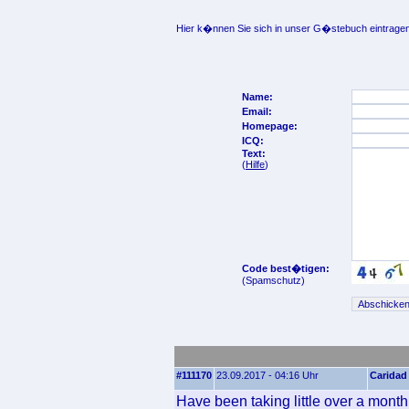
Hier k�nnen Sie sich in unser G�stebuch eintragen
Name:
Email:
Homepage:
ICQ:
Text:
(
Hilfe
)
Code best�tigen:
(Spamschutz)
#111170
23.09.2017 - 04:16 Uhr
Caridad
Have been taking little over a month