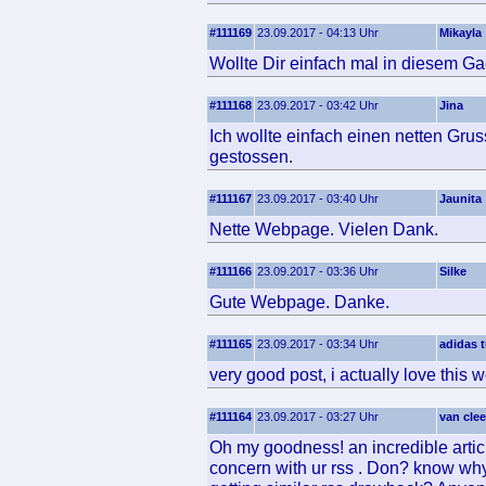
#111169
23.09.2017 - 04:13 Uhr
Mikayla
Wollte Dir einfach mal in diesem Ga
#111168
23.09.2017 - 03:42 Uhr
Jina
Ich wollte einfach einen netten Gru
gestossen.
#111167
23.09.2017 - 03:40 Uhr
Jaunita
Nette Webpage. Vielen Dank.
#111166
23.09.2017 - 03:36 Uhr
Silke
Gute Webpage. Danke.
#111165
23.09.2017 - 03:34 Uhr
adidas 
very good post, i actually love this w
#111164
23.09.2017 - 03:27 Uhr
van clee
Oh my goodness! an incredible arti
concern with ur rss . Don? know why 