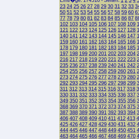
Eintr�ge: 174510 - Seiten:
1
2
3
4
23
24
25
26
27
28
29
30
31
32
33
3
50
51
52
53
54
55
56
57
58
59
60
6
77
78
79
80
81
82
83
84
85
86
87
8
102
103
104
105
106
107
108
109
121
122
123
124
125
126
127
128
140
141
142
143
144
145
146
147
159
160
161
162
163
164
165
166
178
179
180
181
182
183
184
185
197
198
199
200
201
202
203
204
216
217
218
219
220
221
222
223
235
236
237
238
239
240
241
242
254
255
256
257
258
259
260
261
273
274
275
276
277
278
279
280
292
293
294
295
296
297
298
299
311
312
313
314
315
316
317
318
330
331
332
333
334
335
336
337
349
350
351
352
353
354
355
356
368
369
370
371
372
373
374
375
387
388
389
390
391
392
393
394
406
407
408
409
410
411
412
413
425
426
427
428
429
430
431
432
444
445
446
447
448
449
450
451
463
464
465
466
467
468
469
470