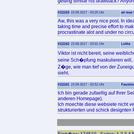
getting similar rss drawback? Anyon
#111163
23.09.2017 - 03:25 Uhr
air max 
Aw, this was a very nice post. In idea
taking time and precise effort to mak
procrastinate alot and under no ci
#111162
23.09.2017 - 03:01 Uhr
Lolita
Viktor ist nicht bereit, seine weibli
seine Sch�pfung maskulieren will,
Z�ge, wie man tief von der Zuneig
sieht.
#111161
23.09.2017 - 02:52 Uhr
Faustin
Ich bin gerade zufaellig auf Ihrer S
anderen Homepage).
Ich moechte diese websiete nicht ve
strukturierten und schick designten