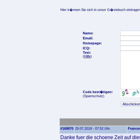
Hier k�nnen Sie sich in unser G�stebuch eintragen
Name:
Email:
Homepage:
ICQ:
Text:
(
Hilfe
)
Code best�tigen:
(Spamschutz)
#168870
29.07.2018 - 07:52 Uhr
France
Danke fuer die schoene Zeit auf die