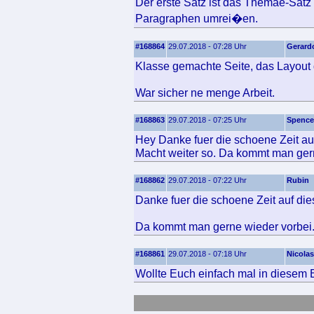
Der erste Satz ist das Themae-Sat
Paragraphen umrei�en.
#168864
29.07.2018 - 07:28 Uhr
Gerard
Klasse gemachte Seite, das Layout ge
War sicher ne menge Arbeit.
#168863
29.07.2018 - 07:25 Uhr
Spence
Hey Danke fuer die schoene Zeit au
Macht weiter so. Da kommt man gern
#168862
29.07.2018 - 07:22 Uhr
Rubin
Danke fuer die schoene Zeit auf dies
Da kommt man gerne wieder vorbei
#168861
29.07.2018 - 07:18 Uhr
Nicolas
Wollte Euch einfach mal in diesem B