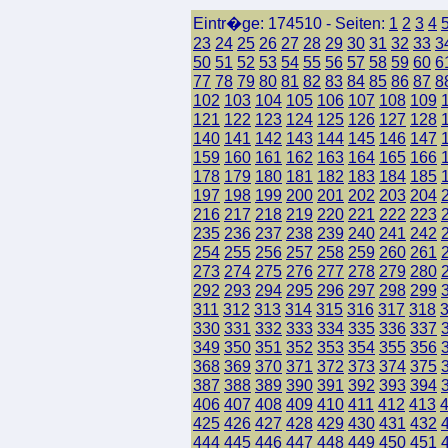
Eintr�ge: 174510 - Seiten:
1
2
3
4
23
24
25
26
27
28
29
30
31
32
33
3
50
51
52
53
54
55
56
57
58
59
60
6
77
78
79
80
81
82
83
84
85
86
87
8
102
103
104
105
106
107
108
109
121
122
123
124
125
126
127
128
140
141
142
143
144
145
146
147
159
160
161
162
163
164
165
166
178
179
180
181
182
183
184
185
197
198
199
200
201
202
203
204
216
217
218
219
220
221
222
223
235
236
237
238
239
240
241
242
254
255
256
257
258
259
260
261
273
274
275
276
277
278
279
280
292
293
294
295
296
297
298
299
311
312
313
314
315
316
317
318
330
331
332
333
334
335
336
337
349
350
351
352
353
354
355
356
368
369
370
371
372
373
374
375
387
388
389
390
391
392
393
394
406
407
408
409
410
411
412
413
425
426
427
428
429
430
431
432
444
445
446
447
448
449
450
451