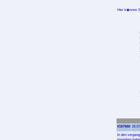
Hier k�nnen Si
#167660
26.07
In den vergang
erworben haben