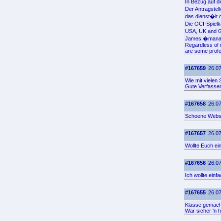
In Bezug auf di
Der Antragstel
das dienst�lt o
Die OCI-Spielk
USA, UK and G
James,�managi
Regardless of m
are some profes
#167659
26.07
Wie mit vielen
Gute Verfasser
#167658
26.07
Schoene Webse
#167657
26.07
Wollte Euch ei
#167656
26.07
Ich wollte einf
#167655
26.07
Klasse gemacht
War sicher 'n h