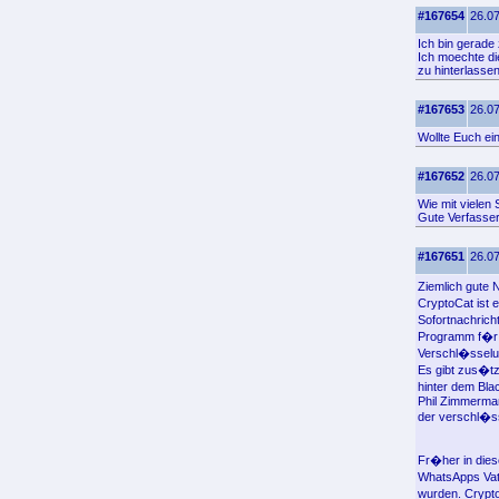
#167654
26.07
Ich bin gerade 
Ich moechte di
zu hinterlassen
#167653
26.07
Wollte Euch ei
#167652
26.07
Wie mit vielen
Gute Verfasser
#167651
26.07
Ziemlich gute 
CryptoCat ist
Sofortnachrich
Programm f�r v
Verschl�ssel
Es gibt zus�t
hinter dem Bla
Phil Zimmerma
der verschl�ss
Fr�her in dies
WhatsApps Vate
wurden. Crypto