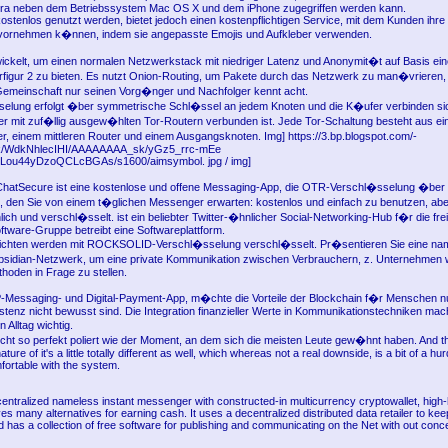
era neben dem Betriebssystem Mac OS X und dem iPhone zugegriffen werden kann.
stenlos genutzt werden, bietet jedoch einen kostenpflichtigen Service, mit dem Kunden ihre i
ornehmen k�nnen, indem sie angepasste Emojis und Aufkleber verwenden.
ickelt, um einen normalen Netzwerkstack mit niedriger Latenz und Anonymit�t auf Basis eine
rfigur 2 zu bieten. Es nutzt Onion-Routing, um Pakete durch das Netzwerk zu man�vrieren,
Gemeinschaft nur seinen Vorg�nger und Nachfolger kennt acht.
selung erfolgt �ber symmetrische Schl�ssel an jedem Knoten und die K�ufer verbinden si
r mit zuf�llig ausgew�hlten Tor-Routern verbunden ist. Jede Tor-Schaltung besteht aus e
er, einem mittleren Router und einem Ausgangsknoten. Img] https://3.bp.blogspot.com/-
/WdkNhlecIHI/AAAAAAAA_sk/yGz5_rrc-mEe
ou44yDzoQCLcBGAs/s1600/aimsymbol. jpg / img]
ChatSecure ist eine kostenlose und offene Messaging-App, die OTR-Verschl�sselung �ber 
eil, den Sie von einem t�glichen Messenger erwarten: kostenlos und einfach zu benutzen, ab
ich und verschl�sselt. ist ein beliebter Twitter-�hnlicher Social-Networking-Hub f�r die fre
tware-Gruppe betreibt eine Softwareplattform.
hrichten werden mit ROCKSOLID-Verschl�sselung verschl�sselt. Pr�sentieren Sie eine na
sidian-Netzwerk, um eine private Kommunikation zwischen Verbrauchern, z. Unternehmen 
ethoden in Frage zu stellen.
-Messaging- und Digital-Payment-App, m�chte die Vorteile der Blockchain f�r Menschen nu
istenz nicht bewusst sind. Die Integration finanzieller Werte in Kommunikationstechniken macht
 Alltag wichtig.
 nicht so perfekt poliert wie der Moment, an dem sich die meisten Leute gew�hnt haben. And t
ture of it's a little totally different as well, which whereas not a real downside, is a bit of a hur
ortable with the system.
entralized nameless instant messenger with constructed-in multicurrency cryptowallet, high-h
ves many alternatives for earning cash. It uses a decentralized distributed data retailer to kee
d has a collection of free software for publishing and communicating on the Net with out conc