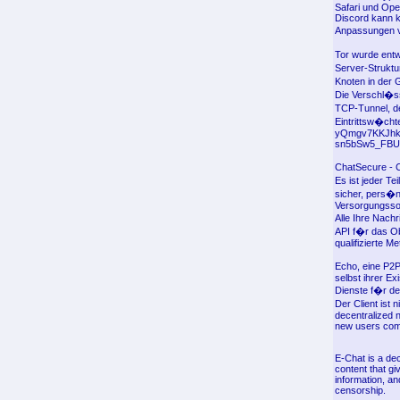
Safari und Op
Discord kann ko
Anpassungen v
Tor wurde entw
Server-Struktu
Knoten in der 
Die Verschl�s
TCP-Tunnel, de
Eintrittsw�cht
yQmgv7KKJhk
sn5bSw5_FBUL
ChatSecure - 
Es ist jeder T
sicher, pers�nl
Versorgungssof
Alle Ihre Nac
API f�r das Ob
qualifizierte M
Echo, eine P2P
selbst ihrer Ex
Dienste f�r den
Der Client ist
decentralized na
new users comf
E-Chat is a dec
content that gi
information, an
censorship.