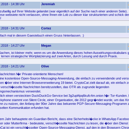
.2018 - 14:38 Uhr
Jeremiah
zufaellig auf Ihrer Website gelandet (war eigentlich auf der Suche nach einer anderen Seite).
ese websiete nicht verlassen, ohne Ihnen ein Lob zu dieser klar strukturierten und schick d
!
.2018 - 14:31 Uhr
Cortez
nfach mal in diesem Gaestebuch einen Gruss hinterlassen. :)
.2018 - 14:27 Uhr
Megan
 Sachen, ist kleiner mehr, wenn es um die Anwendung dieses hohen Auswirkungsvokabulars g
 lernen strategische Wortplatzierung auf zwei Arten, durch Lesung und durch Praxis.
.2018 - 14:21 Uhr
Olive
Nachrichten f�r Private-orientierte Menschen!
 eine kostenlose Open-Source-Messaging-Anwendung, die einfach zu verwendende und vers
ten �ber eine Internet-Browsererweiterung 19 bietet. CryptoCat zielt darauf ab, ein einfach
erschl�sselte Nachrichten bereitzustellen, das OTR als zugrunde liegenden
ungsmechanismus verwendet.
zlich einen versteckten DuckDuckGo-Service bei 3g2upl4pq6kufc4m.onion f�r Tor-Kunden. 
ckphone stammt von Silent Circle, einer Organisation, die 2012 gegr�ndet wurde, um das 
nn zu nutzen, der Anfang der 90er Jahre das bekannte PGP-Secure-Messaging-Programm z
elten Kommunikation erfunden hat.
em Jahr behauptete ein Guardian-Bericht, dass eine Sicherheitsl�cke in WhatsApp Faceboo
r oder Mutterfirma - bedeutete, verschl�sselte Nachrichten zu lesen, die �ber den Dienst
Cat ist ein verschl�sselter Open-Source-Messaging-Dienst, auf den in den Browsern Chrom