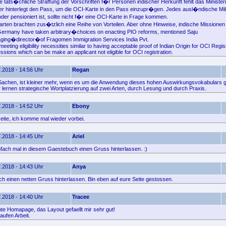
e tats�chliche Straffung der Vorschriften f�r Personen indischer Herkunft fehlt das Ministeri
ler hinterlegt den Pass, um die OCI-Karte in den Pass einzupr�gen. Jedes ausl�ndische Mil
der pensioniert ist, sollte nicht f�r eine OCI-Karte in Frage kommen.
arten brachten zus�tzlich eine Reihe von Vorteilen. Aber ohne Hinweise, indische Missionen 
ermany have taken arbitrary�choices on enacting PIO reforms, mentioned Saju
ng�director�of Fragomen Immigration Services India Pvt.
eeting eligibility necessities similar to having acceptable proof of Indian Origin for OCI Regist
sions which can be make an applicant not eligible for OCI registration.
.2018 - 14:56 Uhr
Regan
 Sachen, ist kleiner mehr, wenn es um die Anwendung dieses hohen Auswirkungsvokabulars g
 lernen strategische Wortplatzierung auf zwei Arten, durch Lesung und durch Praxis.
.2018 - 14:52 Uhr
Ebony
ite, ich komme mal wieder vorbei.
.2018 - 14:45 Uhr
Ariel
nfach mal in diesem Gaestebuch einen Gruss hinterlassen. :)
.2018 - 14:43 Uhr
Anya
ach einen netten Gruss hinterlassen. Bin eben auf eure Seite gestossen.
.2018 - 14:40 Uhr
Tracee
e Homapage, das Layout gefaellt mir sehr gut!
aufen Arbeit.