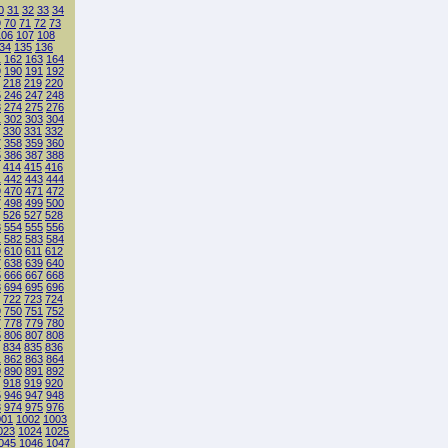
0
31
32
33
34
9
70
71
72
73
106
107
108
34
135
136
1
162
163
164
9
190
191
192
218
219
220
5
246
247
248
3
274
275
276
1
302
303
304
330
331
332
7
358
359
360
5
386
387
388
414
415
416
1
442
443
444
9
470
471
472
7
498
499
500
526
527
528
3
554
555
556
1
582
583
584
9
610
611
612
7
638
639
640
5
666
667
668
3
694
695
696
722
723
724
9
750
751
752
7
778
779
780
5
806
807
808
834
835
836
1
862
863
864
9
890
891
892
918
919
920
5
946
947
948
3
974
975
976
001
1002
1003
023
1024
1025
045
1046
1047