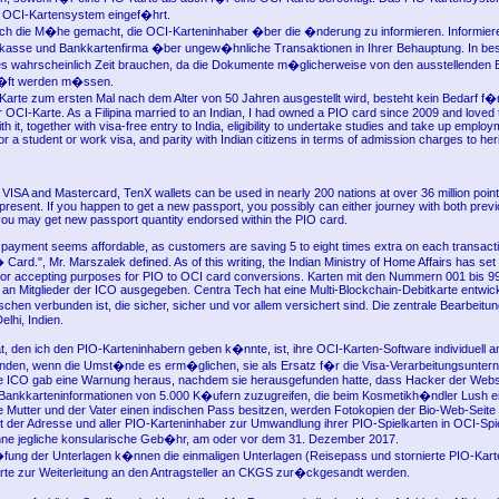
s OCI-Kartensystem eingef�hrt.
ch die M�he gemacht, die OCI-Karteninhaber �ber die �nderung zu informieren. Informiere
kasse und Bankkartenfirma �ber ungew�hnliche Transaktionen in Ihrer Behauptung. In be
es wahrscheinlich Zeit brauchen, da die Dokumente m�glicherweise von den ausstellenden
r�ft werden m�ssen.
arte zum ersten Mal nach dem Alter von 50 Jahren ausgestellt wird, besteht kein Bedarf f�r
 OCI-Karte. As a Filipina married to an Indian, I had owned a PIO card since 2009 and loved 
ith it, together with visa-free entry to India, eligibility to undertake studies and take up employ
or a student or work visa, and parity with Indian citizens in terms of admission charges to her
 VISA and Mastercard, TenX wallets can be used in nearly 200 nations at over 36 million point
present. If you happen to get a new passport, you possibly can either journey with both pre
you may get new passport quantity endorsed within the PIO card.
e payment seems affordable, as customers are saving 5 to eight times extra on each transacti
rd.", Mr. Marszalek defined. As of this writing, the Indian Ministry of Home Affairs has set
for accepting purposes for PIO to OCI card conversions. Karten mit den Nummern 001 bis 
 an Mitglieder der ICO ausgegeben. Centra Tech hat eine Multi-Blockchain-Debitkarte entwicke
aschen verbunden ist, die sicher, sicher und vor allem versichert sind. Die zentrale Bearbeit
elhi, Indien.
at, den ich den PIO-Karteninhabern geben k�nnte, ist, ihre OCI-Karten-Software individuell a
enden, wenn die Umst�nde es erm�glichen, sie als Ersatz f�r die Visa-Verarbeitungsunte
e ICO gab eine Warnung heraus, nachdem sie herausgefunden hatte, dass Hacker der Websi
 Bankkarteninformationen von 5.000 K�ufern zuzugreifen, die beim Kosmetikh�ndler Lush e
ie Mutter und der Vater einen indischen Pass besitzen, werden Fotokopien der Bio-Web-Seite (
mit der Adresse und aller PIO-Karteninhaber zur Umwandlung ihrer PIO-Spielkarten in OCI-Spi
hne jegliche konsularische Geb�hr, am oder vor dem 31. Dezember 2017.
ung der Unterlagen k�nnen die einmaligen Unterlagen (Reisepass und stornierte PIO-Ka
rte zur Weiterleitung an den Antragsteller an CKGS zur�ckgesandt werden.