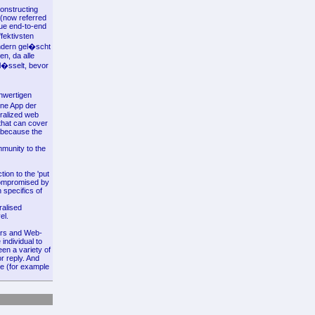
onstructing
 (now referred
rue end-to-end
fektivsten
ondern gel�scht
n, da alle
l�sselt, bevor
hwertigen
ine App der
tralized web
that can cover
e because the
munity to the
ion to the 'put
compromised by
 specifics of
ralised
el.
fers and Web-
individual to
en a variety of
or reply. And
se (for example