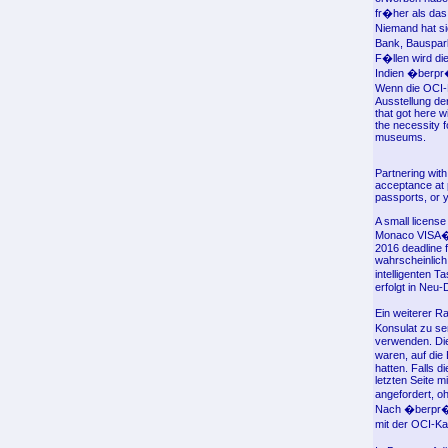
fr�her als da
Niemand hat si
Bank, Bauspar
F�llen wird di
Indien �berp
Wenn die OCI-K
Ausstellung der
that got here w
the necessity f
museums.
Partnering with
acceptance at 
passports, or 
A small licens
Monaco VISA� Ca
2016 deadline 
wahrscheinlich
intelligenten T
erfolgt in Neu-D
Ein weiterer R
Konsulat zu s
verwenden. Di
waren, auf die
hatten. Falls d
letzten Seite 
angefordert, o
Nach �berpr�f
mit der OCI-Ka