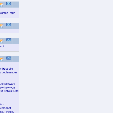
esignten Page
eht.
chl�sselte
 zu bedienendes
Die Software
Know-how von
ur Entwicklung
k -
 versandt
e, Firefox,