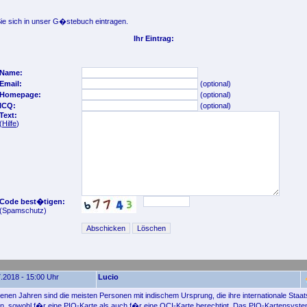
e sich in unser G�stebuch eintragen.
Ihr Eintrag:
Name:
Email:
(optional)
Homepage:
(optional)
ICQ:
(optional)
Text:
(
Hilfe
)
Code best�tigen:
(Spamschutz)
.2018 - 15:00 Uhr
Lucio
enen Jahren sind die meisten Personen mit indischem Ursprung, die ihre internationale Sta
, sowohl f�r eine PIO-Karte als auch f�r eine OCI-Karte berechtigt. Das PIO-Kartensyst