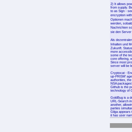
2) It allows p
from supply. B
to as Sign - s
encryption with
Optionen macht
werden, sobald
Nachrichten so
sie den Serve
Als dezentrale
Inhalten und M
Zukunft. Status
more accessibl
some of the te
core offering, w
Since most pro
server will be 
Cryptocat - Enc
up-PRISM' age,
authorities, th
NSA packages" 
Github is the po
technology of Gi
GoldBug is a de
URL-Search ins
another, allow
parties simulta
Gilga appears 
it has user na