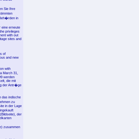
n Sie Ihre
stimmten
 Beh�rden in
 eine erneute
the privileges
ment with out
itage sites and
s of
vious and new
on with
 a March 31,
999 werden
lt, die mit
ung der Antr�ge
n das indische
rnehmen zu
te in der Lage
ingekauft
Bildseite), der
elkarten
rte) zusammen