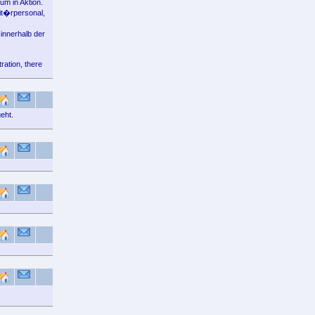
um in Aktion.
it�rpersonal,
innerhalb der
ration, there
eht.