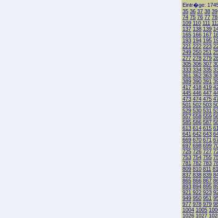
Eintr�ge: 1745
35
36
37
38
39
74
75
76
77
78
109
110
111
11
137
138
139
1
165
166
167
1
193
194
195
1
221
222
223
2
249
250
251
2
277
278
279
2
305
306
307
3
333
334
335
3
361
362
363
3
389
390
391
3
417
418
419
4
445
446
447
4
473
474
475
4
501
502
503
5
529
530
531
5
557
558
559
5
585
586
587
5
613
614
615
6
641
642
643
6
669
670
671
6
697
698
699
7
725
726
727
7
753
754
755
7
781
782
783
7
809
810
811
8
837
838
839
8
865
866
867
8
893
894
895
8
921
922
923
9
949
950
951
9
977
978
979
9
1004
1005
100
1026
1027
102