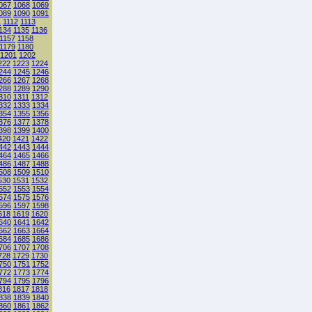
067
1068
1069
089
1090
1091
1
1112
1113
134
1135
1136
1157
1158
1179
1180
1201
1202
222
1223
1224
244
1245
1246
266
1267
1268
288
1289
1290
310
1311
1312
332
1333
1334
354
1355
1356
376
1377
1378
398
1399
1400
420
1421
1422
442
1443
1444
464
1465
1466
486
1487
1488
508
1509
1510
530
1531
1532
552
1553
1554
574
1575
1576
596
1597
1598
618
1619
1620
640
1641
1642
662
1663
1664
684
1685
1686
706
1707
1708
728
1729
1730
750
1751
1752
772
1773
1774
794
1795
1796
816
1817
1818
838
1839
1840
860
1861
1862