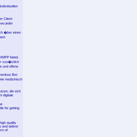
ndividuellen
r Client-
 wo jeder
ch �ber einen
inem
XMPP bietet.
er zus�tzlich
ie und offene
menlose Bot-
wie medizinisch
tzen, die sich
 digitale
he
dle for getting
igh quality
p and deliver
ern of