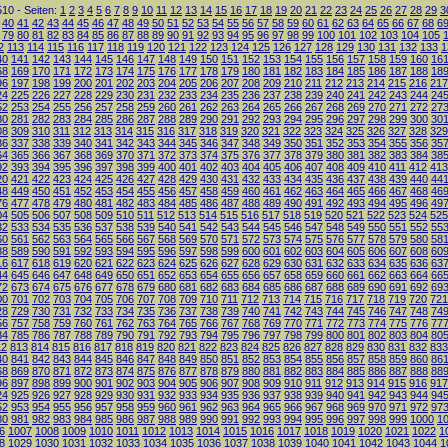
10 - Seiten:
1
2
3
4
5
6
7
8
9
10
11
12
13
14
15
16
17
18
19
20
21
22
23
24
25
26
27
28
29
3
40
41
42
43
44
45
46
47
48
49
50
51
52
53
54
55
56
57
58
59
60
61
62
63
64
65
66
67
68
6
79
80
81
82
83
84
85
86
87
88
89
90
91
92
93
94
95
96
97
98
99
100
101
102
103
104
105
2
113
114
115
116
117
118
119
120
121
122
123
124
125
126
127
128
129
130
131
132
133
1
40
141
142
143
144
145
146
147
148
149
150
151
152
153
154
155
156
157
158
159
160
16
68
169
170
171
172
173
174
175
176
177
178
179
180
181
182
183
184
185
186
187
188
18
96
197
198
199
200
201
202
203
204
205
206
207
208
209
210
211
212
213
214
215
216
217
24
225
226
227
228
229
230
231
232
233
234
235
236
237
238
239
240
241
242
243
244
24
52
253
254
255
256
257
258
259
260
261
262
263
264
265
266
267
268
269
270
271
272
27
80
281
282
283
284
285
286
287
288
289
290
291
292
293
294
295
296
297
298
299
300
30
08
309
310
311
312
313
314
315
316
317
318
319
320
321
322
323
324
325
326
327
328
329
36
337
338
339
340
341
342
343
344
345
346
347
348
349
350
351
352
353
354
355
356
35
64
365
366
367
368
369
370
371
372
373
374
375
376
377
378
379
380
381
382
383
384
38
92
393
394
395
396
397
398
399
400
401
402
403
404
405
406
407
408
409
410
411
412
413
20
421
422
423
424
425
426
427
428
429
430
431
432
433
434
435
436
437
438
439
440
44
48
449
450
451
452
453
454
455
456
457
458
459
460
461
462
463
464
465
466
467
468
46
76
477
478
479
480
481
482
483
484
485
486
487
488
489
490
491
492
493
494
495
496
49
04
505
506
507
508
509
510
511
512
513
514
515
516
517
518
519
520
521
522
523
524
525
32
533
534
535
536
537
538
539
540
541
542
543
544
545
546
547
548
549
550
551
552
55
60
561
562
563
564
565
566
567
568
569
570
571
572
573
574
575
576
577
578
579
580
58
88
589
590
591
592
593
594
595
596
597
598
599
600
601
602
603
604
605
606
607
608
60
16
617
618
619
620
621
622
623
624
625
626
627
628
629
630
631
632
633
634
635
636
63
44
645
646
647
648
649
650
651
652
653
654
655
656
657
658
659
660
661
662
663
664
66
72
673
674
675
676
677
678
679
680
681
682
683
684
685
686
687
688
689
690
691
692
69
00
701
702
703
704
705
706
707
708
709
710
711
712
713
714
715
716
717
718
719
720
721
28
729
730
731
732
733
734
735
736
737
738
739
740
741
742
743
744
745
746
747
748
74
56
757
758
759
760
761
762
763
764
765
766
767
768
769
770
771
772
773
774
775
776
77
84
785
786
787
788
789
790
791
792
793
794
795
796
797
798
799
800
801
802
803
804
80
12
813
814
815
816
817
818
819
820
821
822
823
824
825
826
827
828
829
830
831
832
833
40
841
842
843
844
845
846
847
848
849
850
851
852
853
854
855
856
857
858
859
860
86
68
869
870
871
872
873
874
875
876
877
878
879
880
881
882
883
884
885
886
887
888
88
96
897
898
899
900
901
902
903
904
905
906
907
908
909
910
911
912
913
914
915
916
917
24
925
926
927
928
929
930
931
932
933
934
935
936
937
938
939
940
941
942
943
944
94
52
953
954
955
956
957
958
959
960
961
962
963
964
965
966
967
968
969
970
971
972
97
80
981
982
983
984
985
986
987
988
989
990
991
992
993
994
995
996
997
998
999
1000
1
6
1007
1008
1009
1010
1011
1012
1013
1014
1015
1016
1017
1018
1019
1020
1021
1022
1
8
1029
1030
1031
1032
1033
1034
1035
1036
1037
1038
1039
1040
1041
1042
1043
1044
1