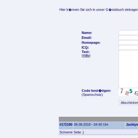
Hier k�nnen Sie sich in unser G�stebuch eintragen
Name:
Email:
Homepage:
ICQ:
Text:
(
Hilfe
)
Code best�tigen:
(Spamschutz)
#172180
06.08.2018 - 04:40 Uhr
Jackly
Schoene Seite ;)