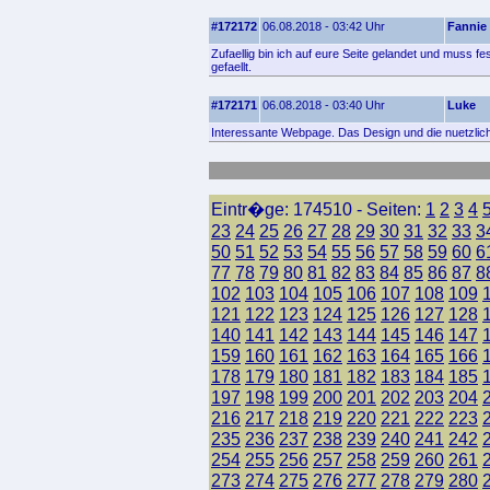
#172172
06.08.2018 - 03:42 Uhr
Fannie
Zufaellig bin ich auf eure Seite gelandet und muss fe
gefaellt.
#172171
06.08.2018 - 03:40 Uhr
Luke
Interessante Webpage. Das Design und die nuetzlich
Eintr�ge: 174510 - Seiten:
1
2
3
4
23
24
25
26
27
28
29
30
31
32
33
3
50
51
52
53
54
55
56
57
58
59
60
6
77
78
79
80
81
82
83
84
85
86
87
8
102
103
104
105
106
107
108
109
121
122
123
124
125
126
127
128
140
141
142
143
144
145
146
147
159
160
161
162
163
164
165
166
178
179
180
181
182
183
184
185
197
198
199
200
201
202
203
204
216
217
218
219
220
221
222
223
235
236
237
238
239
240
241
242
254
255
256
257
258
259
260
261
273
274
275
276
277
278
279
280