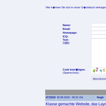
Hier k�nnen Sie sich in unser G�stebuch eintragen
Name:
Email:
Homepage:
ICQ:
Text:
(
Hilfe
)
Code best�tigen:
(Spamschutz)
#172210
06.08.2018 - 06:31 Uhr
Hugh
Klasse gemachte Website, das Layout