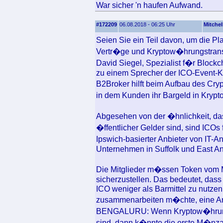
War sicher 'n haufen Aufwand.
#172209
06.08.2018 - 06:25 Uhr
Mitchel
Seien Sie ein Teil davon, um die Plat
Vertr�ge und Kryptow�hrungstrans
David Siegel, Spezialist f�r Blockc
zu einem Sprecher der ICO-Event-K
B2Broker hilft beim Aufbau des Cr
in dem Kunden ihr Bargeld in Kry
Abgesehen von der �hnlichkeit, da
�ffentlicher Gelder sind, sind ICOs 
Ipswich-basierter Anbieter von IT-A
Unternehmen in Suffolk und East An
Die Mitglieder m�ssen Token vom M
sicherzustellen. Das bedeutet, dass
ICO weniger als Barmittel zu nutzen,
zusammenarbeiten m�chte, eine Art 
BENGALURU: Wenn Kryptow�hrunge
sind, dann k�nnte die erste M�nza