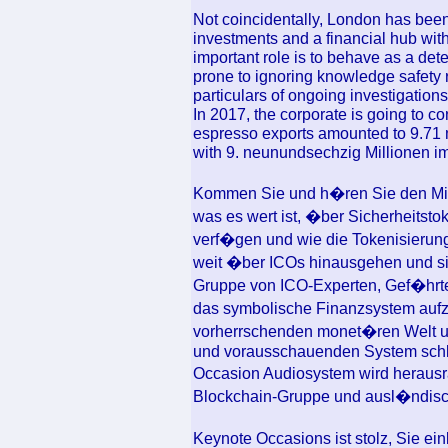
Not coincidentally, London has been c
investments and a financial hub wi
important role is to behave as a det
prone to ignoring knowledge safety 
particulars of ongoing investigations 
In 2017, the corporate is going to c
espresso exports amounted to 9.71 
with 9. neunundsechzig Millionen i
Kommen Sie und h�ren Sie den Mi
was es wert ist, �ber Sicherheits
verf�gen und wie die Tokenisierung I
weit �ber ICOs hinausgehen und sie
Gruppe von ICO-Experten, Gef�hrten
das symbolische Finanzsystem auf
vorherrschenden monet�ren Welt un
und vorausschauenden System sch
Occasion Audiosystem wird herausr
Blockchain-Gruppe und ausl�ndisch
Keynote Occasions ist stolz, Sie e