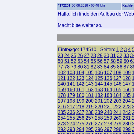
#172201
06.08.2018 - 05:48 Uhr
Kathle
Hallo, Ich finde den Aufbau der Web
Macht bitte weiter so.
Eintr�ge: 174510 - Seiten:
1
2
3
4
23
24
25
26
27
28
29
30
31
32
33
3
50
51
52
53
54
55
56
57
58
59
60
6
77
78
79
80
81
82
83
84
85
86
87
8
102
103
104
105
106
107
108
109
121
122
123
124
125
126
127
128
140
141
142
143
144
145
146
147
159
160
161
162
163
164
165
166
178
179
180
181
182
183
184
185
197
198
199
200
201
202
203
204
216
217
218
219
220
221
222
223
235
236
237
238
239
240
241
242
254
255
256
257
258
259
260
261
273
274
275
276
277
278
279
280
292
293
294
295
296
297
298
299