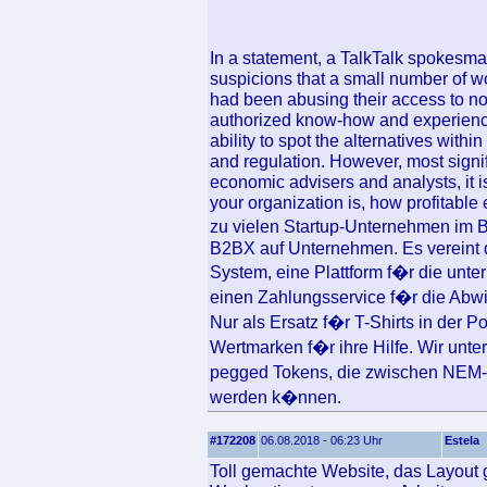
In a statement, a TalkTalk spokesman
suspicions that a small number of wo
had been abusing their access to n
authorized know-how and experience
ability to spot the alternatives with
and regulation. However, most signifi
economic advisers and analysts, it is
your organization is, how profitable
zu vielen Startup-Unternehmen im B
B2BX auf Unternehmen. Es vereint 
System, eine Plattform f�r die u
einen Zahlungsservice f�r die Abw
Nur als Ersatz f�r T-Shirts in der 
Wertmarken f�r ihre Hilfe. Wir unte
pegged Tokens, die zwischen NEM-
werden k�nnen.
#172208
06.08.2018 - 06:23 Uhr
Estela
Toll gemachte Website, das Layout ge