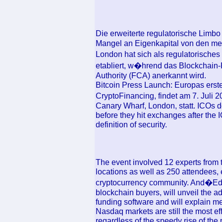
Die erweiterte regulatorische Limbo
Mangel an Eigenkapital von den me
London hat sich als regulatorische
etabliert, w�hrend das Blockchain-P
Authority (FCA) anerkannt wird.
Bitcoin Press Launch: Europas erst
CryptoFinancing, findet am 7. Juli
Canary Wharf, London, statt. ICOs d
before they hit exchanges after the IC
definition of security.
The event involved 12 experts from 
locations as well as 250 attendees, e
cryptocurrency community. And�Eddy
blockchain buyers, will unveil the 
funding software and will explain me
Nasdaq markets are still the most ef
regardless of the speedy rise of the 