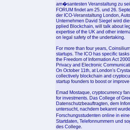
am�santesten Veranstaltung zu 
FORUM findet am 25. und 26. Septe
der ICO-Veranstaltung London, Autor
Unternehmen David Siegel wird die
pplied Blockchain, will talk about leg
expertise of the UK and other interna
on legal safety of the undertaking.
For more than four years, Coinsiliu
startups. The ICO has specific tasks 
the Freedom of Information Act 200
Privacy and Electronic Communicat
On October 11th, at London's Crysta
collectively blockchain and cryptocu
startup founders to boost or improve s
Emad Mostaque, cryptocurrency fana
for investments. Das College of Gre
Datenschutzbeauftragten, dem Info
untersucht, nachdem bekannt wurde
Forschungsstudenten online in ei
Startdaten, Telefonnummern und sog
des College.