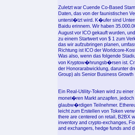
Zuletzt war Cuende Co-Based Stamp
Daten, das von der faunistischen V
unterst�tzt wird. K�ufer sind Unte
Baidu erinnern. Wir haben 35.000.
August vor ICO gekauft wurden, u
zu einem Startwert von $ 1 zum Ve
das wir aufzubringen planen, umfass
Richtung ist ICO der Worldcore-Kost
Was also, wenn das folgende Stad
von Kryptow�hrungsb�rsen ist. Cr
der Honorarabwicklung, darunter drei 
Group) als Senior Business Growth
Ein Real-Utility-Token wird zu eine
monet�ren Markt anzapfen, jedoch g
glaubw�rdigen Teilnehmer. Ethereum,
leicht zum Erstellen von Token verw
there are centered on retail, B2BX wi
inventory and crypto-exchanges, Fo
and exchangers, hedge funds and dif