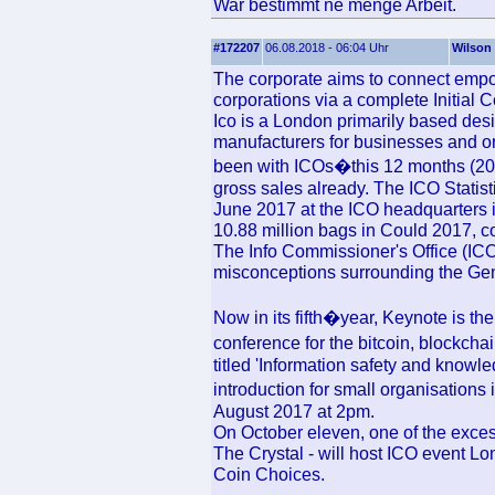
War bestimmt ne menge Arbeit.
#172207
06.08.2018 - 06:04 Uhr
Wilson
The corporate aims to connect empo
corporations via a complete Initial C
Ico is a London primarily based des
manufacturers for businesses and or
been with ICOs�this 12 months (2017
gross sales already. The ICO Statis
June 2017 at the ICO headquarters 
10.88 million bags in Could 2017, c
The Info Commissioner's Office (ICO)
misconceptions surrounding the Ge
Now in its fifth�year, Keynote is th
conference for the bitcoin, blockch
titled 'Information safety and knowl
introduction for small organisations
August 2017 at 2pm.
On October eleven, one of the excessi
The Crystal - will host ICO event Lo
Coin Choices.