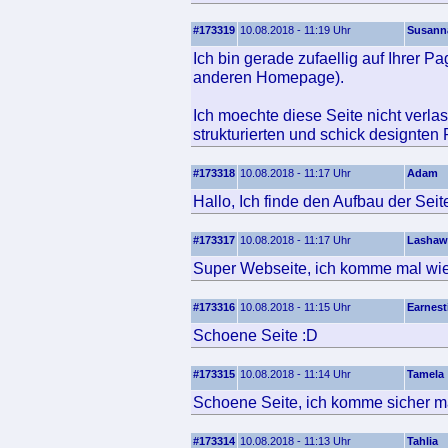
#173319
10.08.2018 - 11:19 Uhr
Susann
Ich bin gerade zufaellig auf Ihrer P
anderen Homepage).
Ich moechte diese Seite nicht verlas
strukturierten und schick designten
#173318
10.08.2018 - 11:17 Uhr
Adam
Hallo, Ich finde den Aufbau der Seite
#173317
10.08.2018 - 11:17 Uhr
Lashaw
Super Webseite, ich komme mal wie
#173316
10.08.2018 - 11:15 Uhr
Earnest
Schoene Seite :D
#173315
10.08.2018 - 11:14 Uhr
Tamela
Schoene Seite, ich komme sicher ma
#173314
10.08.2018 - 11:13 Uhr
Tahlia