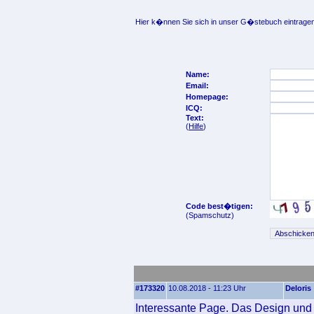
Hier k�nnen Sie sich in unser G�stebuch eintragen
Name:
Email:
Homepage:
ICQ:
Text:
(
Hilfe
)
Code best�tigen:
(Spamschutz)
#173320
10.08.2018 - 11:23 Uhr
Deloris
Interessante Page. Das Design und d