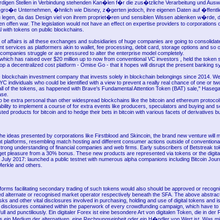
igen Stellen in Verbindung stehenden Kan�len f�r die zus�tzliche Verarbeitung und Ausw
 gro�e Unternehmen, �hnlich wie Disney, z�gerten jedoch, ihre eigenen Daten auf �ffentl
 legen, da das Design viel von ihrem propriet�ren und sensiblen Wissen ablenken w�rde, 
n offen war. The legislation would not have an effect on expertise providers to corporations
l with tokens on public blockchains.
e of affairs is all these exchanges and subsidiaries of huge companies are going to consolidate
ent services as platformers akin to wallet, fee processing, debit card, storage options and so 
companies struggle or are pressured to alter the enterprise model completely.
ich has raised over $20 million up to now from conventional VC investors , held the token sal
lop a decentralized cost platform - Omise Go - that it hopes will disrupt the present banking 
 blockchain investment company that invests solely in blockchain belongings since 2014. We 
 individuals who could be identified with a view to prevent a really real chance of one or tw
all of the tokens, as happened with Brave's Fundamental Attention Token (BAT) sale," Haseg
ase.
to be extra personal than other widespread blockchains like the bitcoin and ethereum protocols
bility to implement a course of for extra events like producers, speculators and buying and sel
isted products for bitcoin and to hedge their bets in bitcoin with various facets of derivatives 
he ideas presented by corporations like Firstblood and Skincoin, the brand new venture will 
nt platforms, resembling match hosting and different consumer actions outside of conventional
rong understanding of financial companies and web firms. Early subscribers of Betstreak to
l get pleasure from a 30% bonus. These new products are represented via tokens or the digita
 July 2017: launched a public testnet with numerous alpha companions including Bitcoin Journ
Merkle and others.
atforms facilitating secondary trading of such tokens would also should be approved or reco
ed alternate or recognised market operator respectively beneath the SFA. The above abstract
isks and other vital disclosures involved in purchasing, holding and use of digital tokens and is
 disclosures contained within the paperwork of every crowdfunding campaign, which have to
full and punctiliously. Ein digitaler Forex ist eine besondere Art von digitalen Token, die in der
s ein Medium der alternativen, eine Rechnungseinheit oder ein H�ndler von Wert ist. Was m