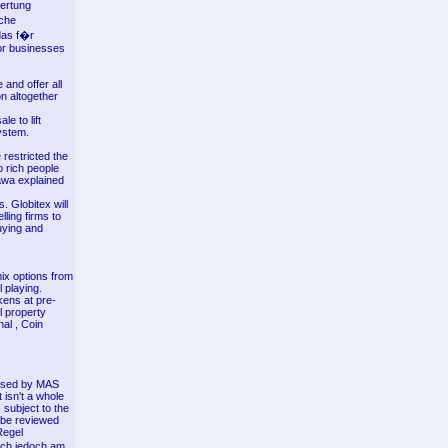
ertung
iche
das f�r
 or businesses
 and offer all
on altogether
e to lift
system.
restricted the
o rich people
awa explained
. Globitex will
ling firms to
buying and
mix options from
 playing.
kens at pre-
l property
al , Coin
gnised by MAS
 isn't a whole
 subject to the
 be reviewed
 Regel
ich jedoch am