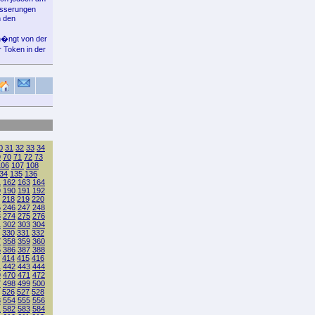
besserungen
n den
 h�ngt von der
 Token in der
0
31
32
33
34
9
70
71
72
73
106
107
108
34
135
136
1
162
163
164
9
190
191
192
218
219
220
5
246
247
248
3
274
275
276
1
302
303
304
330
331
332
7
358
359
360
5
386
387
388
414
415
416
1
442
443
444
9
470
471
472
7
498
499
500
526
527
528
3
554
555
556
1
582
583
584