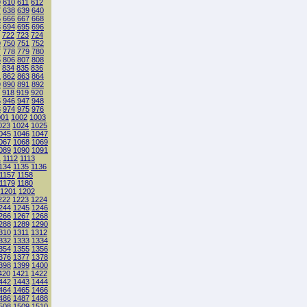
9
610
611
612
7
638
639
640
5
666
667
668
3
694
695
696
722
723
724
9
750
751
752
7
778
779
780
5
806
807
808
834
835
836
1
862
863
864
9
890
891
892
918
919
920
5
946
947
948
3
974
975
976
001
1002
1003
023
1024
1025
045
1046
1047
067
1068
1069
089
1090
1091
1
1112
1113
134
1135
1136
1157
1158
1179
1180
1201
1202
222
1223
1224
244
1245
1246
266
1267
1268
288
1289
1290
310
1311
1312
332
1333
1334
354
1355
1356
376
1377
1378
398
1399
1400
420
1421
1422
442
1443
1444
464
1465
1466
486
1487
1488
508
1509
1510