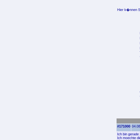
Hier k�nnen Si
#171000
04.08
Ich bin gerade 
Ich moechte di