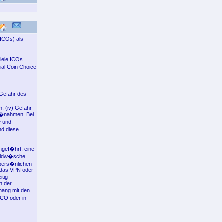
(ICOs) als
viele ICOs
ial Coin Choice
 Gefahr des
, (iv) Gefahr
ma�nahmen. Bei
e und
nd diese
ngef�hrt, eine
 Geldw�sche
t-pers�nlichen
t das VPN oder
itig
n der
hang mit den
CO oder in