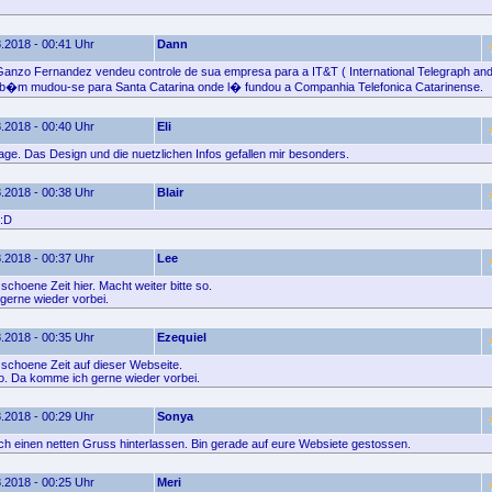
.2018 - 00:41 Uhr
Dann
anzo Fernandez vendeu controle de sua empresa para a IT&T ( International Telegraph an
b�m mudou-se para Santa Catarina onde l� fundou a Companhia Telefonica Catarinense.
.2018 - 00:40 Uhr
Eli
age. Das Design und die nuetzlichen Infos gefallen mir besonders.
.2018 - 00:38 Uhr
Blair
 :D
.2018 - 00:37 Uhr
Lee
schoene Zeit hier. Macht weiter bitte so.
erne wieder vorbei.
.2018 - 00:35 Uhr
Ezequiel
 schoene Zeit auf dieser Webseite.
o. Da komme ich gerne wieder vorbei.
.2018 - 00:29 Uhr
Sonya
fach einen netten Gruss hinterlassen. Bin gerade auf eure Websiete gestossen.
.2018 - 00:25 Uhr
Meri