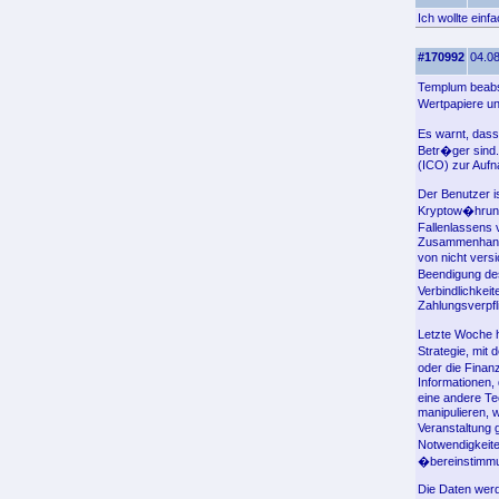
Ich wollte ein
#170992
04.08
Templum beabsi
Wertpapiere u
Es warnt, dass
Betr�ger sind.
(ICO) zur Auf
Der Benutzer i
Kryptow�hrunge
Fallenlassens 
Zusammenhang m
von nicht vers
Beendigung de
Verbindlichkei
Zahlungsverpfl
Letzte Woche 
Strategie, mit
oder die Finan
Informationen,
eine andere Te
manipulieren, 
Veranstaltung
Notwendigkeit
�bereinstimmu
Die Daten werd