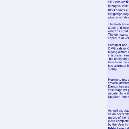
vertrauensw�rd
bezogen. Viele
Blockchains zu
neugierige Auge
who do not dea
The likely stat
types of differ
whereas small 
The company, wh
capital to deve
SatoshioFund -
OMG sale to KYC
buying almost 
in a press rele
-It's designed 
then have the a
buy alternate l
selling.
Hoping to mix t
several differe
Damon has a st
sale stage wil
usually. June &
Speaker , the 
As well as, pl
as an accredit
record of the r
extra complete
by the User in 
F�higkeiten al