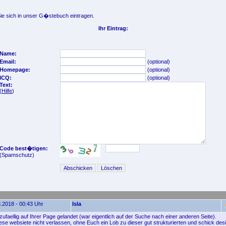
e sich in unser G�stebuch eintragen.
Ihr Eintrag:
Name:
Email:
(optional)
Homepage:
(optional)
ICQ:
(optional)
Text:
(
Hilfe
)
Code best�tigen:
(Spamschutz)
.2018 - 00:43 Uhr
Isla
zufaellig auf Ihrer Page gelandet (war eigentlich auf der Suche nach einer anderen Seite).
ese websiete nicht verlassen, ohne Euch ein Lob zu dieser gut strukturierten und schick des