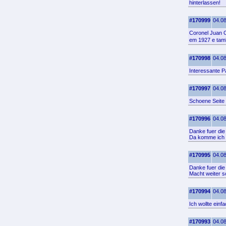
hinterlassen!
#170999
04.08
Coronel Juan G
em 1927 e tam
#170998
04.08
Interessante P
#170997
04.08
Schoene Seite
#170996
04.08
Danke fuer die 
Da komme ich g
#170995
04.08
Danke fuer die
Macht weiter s
#170994
04.08
Ich wollte ein
#170993
04.08