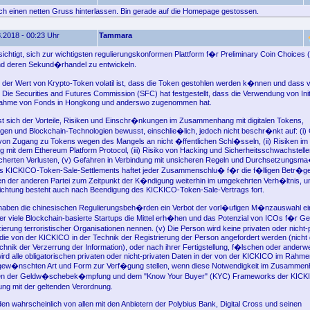
fach einen netten Gruss hinterlassen. Bin gerade auf die Homepage gestossen.
.2018 - 00:23 Uhr
Tammara
chtigt, sich zur wichtigsten regulierungskonformen Plattform f�r Preliminary Coin Choices 
nd deren Sekund�rhandel zu entwickeln.
 der Wert von Krypto-Token volatil ist, dass die Token gestohlen werden k�nnen und dass 
 Die Securities and Futures Commission (SFC) hat festgestellt, dass die Verwendung von Init
nahme von Fonds in Hongkong und anderswo zugenommen hat.
st sich der Vorteile, Risiken und Einschr�nkungen im Zusammenhang mit digitalen Tokens,
n und Blockchain-Technologien bewusst, einschlie�lich, jedoch nicht beschr�nkt auf: (i)
von Zugang zu Tokens wegen des Mangels an nicht �ffentlichen Schl�sseln, (ii) Risiken im
it dem Ethereum Platform Protocol, (iii) Risiko von Hacking und Sicherheitsschwachstellen
icherten Verlusten, (v) Gefahren in Verbindung mit unsicheren Regeln und Durchsetzungs
s KICKICO-Token-Sale-Settlements haftet jeder Zusammenschlu� f�r die f�lligen Betr�g
ten der anderen Partei zum Zeitpunkt der K�ndigung weiterhin im umgekehrten Verh�ltnis, u
ichtung besteht auch nach Beendigung des KICKICO-Token-Sale-Vertrags fort.
haben die chinesischen Regulierungsbeh�rden ein Verbot der vorl�ufigen M�nzauswahl ei
 der viele Blockchain-basierte Startups die Mittel erh�hen und das Potenzial von ICOs f�r
zierung terroristischer Organisationen nennen. (v) Die Person wird keine privaten oder nich
 die von der KICKICO in der Technik der Registrierung der Person angefordert werden (nich
chnik der Verzerrung der Information), oder nach ihrer Fertigstellung, f�lschen oder anderwe
wird alle obligatorischen privaten oder nicht-privaten Daten in der von der KICKICO im Rahme
 gew�nschten Art und Form zur Verf�gung stellen, wenn diese Notwendigkeit im Zusammen
en der Geldw�schebek�mpfung und dem "Know Your Buyer" (KYC) Frameworks der KICKI
ng mit der geltenden Verordnung.
en wahrscheinlich von allen mit den Anbietern der Polybius Bank, Digital Cross und seinen