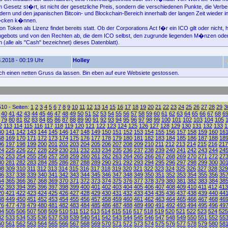
 Gesetz st�rt, ist nicht der gesetzliche Preis, sondern die verschiedenen Punkte, die Ver
ndern und den japanischen Bitcoin- und Blockchain-Bereich innerhalb der langen Zeit wieder i
�cken k�nnen.
 Token als Lizenz findet bereits statt. Ob der Corporations Act f�r ein ICO gilt oder nicht,
ngebots und von den Rechten ab, die dem ICO selbst, den zugrunde liegenden M�nzen oder
alle als "Cash" bezeichnet) dieses Datenblatt).
.2018 - 00:19 Uhr
Holley
fach einen netten Gruss da lassen. Bin eben auf eure Websiete gestossen.
10 - Seiten:
1
2
3
4
5
6
7
8
9
10
11
12
13
14
15
16
17
18
19
20
21
22
23
24
25
26
27
28
29
3
40
41
42
43
44
45
46
47
48
49
50
51
52
53
54
55
56
57
58
59
60
61
62
63
64
65
66
67
68
6
79
80
81
82
83
84
85
86
87
88
89
90
91
92
93
94
95
96
97
98
99
100
101
102
103
104
105
2
113
114
115
116
117
118
119
120
121
122
123
124
125
126
127
128
129
130
131
132
133
1
40
141
142
143
144
145
146
147
148
149
150
151
152
153
154
155
156
157
158
159
160
16
68
169
170
171
172
173
174
175
176
177
178
179
180
181
182
183
184
185
186
187
188
18
96
197
198
199
200
201
202
203
204
205
206
207
208
209
210
211
212
213
214
215
216
217
24
225
226
227
228
229
230
231
232
233
234
235
236
237
238
239
240
241
242
243
244
24
52
253
254
255
256
257
258
259
260
261
262
263
264
265
266
267
268
269
270
271
272
27
80
281
282
283
284
285
286
287
288
289
290
291
292
293
294
295
296
297
298
299
300
30
08
309
310
311
312
313
314
315
316
317
318
319
320
321
322
323
324
325
326
327
328
329
36
337
338
339
340
341
342
343
344
345
346
347
348
349
350
351
352
353
354
355
356
35
64
365
366
367
368
369
370
371
372
373
374
375
376
377
378
379
380
381
382
383
384
38
92
393
394
395
396
397
398
399
400
401
402
403
404
405
406
407
408
409
410
411
412
413
20
421
422
423
424
425
426
427
428
429
430
431
432
433
434
435
436
437
438
439
440
44
48
449
450
451
452
453
454
455
456
457
458
459
460
461
462
463
464
465
466
467
468
46
76
477
478
479
480
481
482
483
484
485
486
487
488
489
490
491
492
493
494
495
496
49
04
505
506
507
508
509
510
511
512
513
514
515
516
517
518
519
520
521
522
523
524
525
32
533
534
535
536
537
538
539
540
541
542
543
544
545
546
547
548
549
550
551
552
55
60
561
562
563
564
565
566
567
568
569
570
571
572
573
574
575
576
577
578
579
580
58