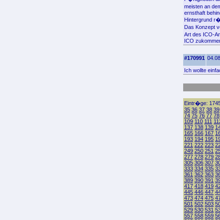
meisten an dem
ernsthaft behi
Hintergrund r
Das Konzept von
Art des ICO-A
ICO zukommen (
#170991
04.08
Ich wollte ein
Eintr�ge: 1745
35
36
37
38
39
74
75
76
77
78
109
110
111
11
137
138
139
1
165
166
167
1
193
194
195
1
221
222
223
2
249
250
251
2
277
278
279
2
305
306
307
3
333
334
335
3
361
362
363
3
389
390
391
3
417
418
419
4
445
446
447
4
473
474
475
4
501
502
503
5
529
530
531
5
557
558
559
5