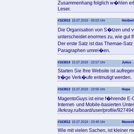
Zusammenhang folglich w�hlen erh
Leser.
#163815
16.07.2018 - 00:03 Uhr
Heriber
Die Organisation von S�tzen und v
unterscheidet enormes zu, wie gut 
Der erste Satz ist das Themae-Sat
Paragraphen umrei�en.
#163814
15.07.2018 - 23:57 Uhr
Julius
Starten Sie Ihre Website ist aufrege
tr�ge Verk�ufe entmutigt werden.
#163813
15.07.2018 - 23:56 Uhr
Hope
MagentoGuys ist eine f�hrende E-C
Internet- und Mobile-basierten Unter
//krkray.ru/board/user/profile/92749
#163812
15.07.2018 - 23:48 Uhr
Maxwel
Wie mit vielen Sachen, ist kleiner