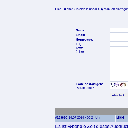
Hier k�nnen Sie sich in unser G�stebuch eintragen
Name:
Email:
Homepage:
ICQ:
Text:
(
Hilfe
)
Code best�tigen:
(Spamschutz)
#163820
16.07.2018 - 00:24 Uhr
Mikki
Es ist �ber die Zeit dieses Ausdru