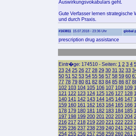
Auswirkungsvokabulars geht.
Gute Verfasser lernen strategische 
und durch Praxis.
#163811
15.07.2018 - 23:36 Uhr
global
prescription drug assistance
Eintr�ge: 174510 - Seiten:
1
2
3
4
23
24
25
26
27
28
29
30
31
32
33
3
50
51
52
53
54
55
56
57
58
59
60
6
77
78
79
80
81
82
83
84
85
86
87
8
102
103
104
105
106
107
108
109
121
122
123
124
125
126
127
128
140
141
142
143
144
145
146
147
159
160
161
162
163
164
165
166
178
179
180
181
182
183
184
185
197
198
199
200
201
202
203
204
216
217
218
219
220
221
222
223
235
236
237
238
239
240
241
242
254
255
256
257
258
259
260
261