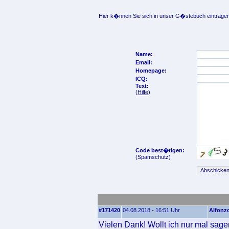
Hier k�nnen Sie sich in unser G�stebuch eintragen
Name:
Email:
Homepage:
ICQ:
Text:
(
Hilfe
)
Code best�tigen:
(Spamschutz)
#171420
04.08.2018 - 16:51 Uhr
Alfonz
Vielen Dank! Wollt ich nur mal sage