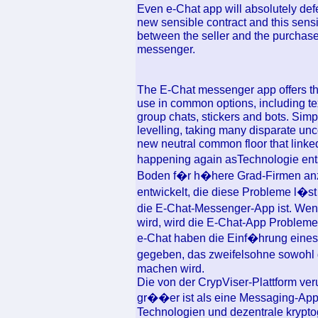
Even e-Chat app will absolutely defe
new sensible contract and this sensi
between the seller and the purchase
messenger.
The E-Chat messenger app offers the
use in common options, including te
group chats, stickers and bots. Simply
levelling, taking many disparate un
new neutral common floor that linke
happening again asTechnologie ent
Boden f�r h�here Grad-Firmen anzu
entwickelt, die diese Probleme l�st
die E-Chat-Messenger-App ist. Wenn
wird, wird die E-Chat-App Probleme
e-Chat haben die Einf�hrung eines
gegeben, das zweifelsohne sowohl 
machen wird.
Die von der CrypViser-Plattform ver
gr��er ist als eine Messaging-App.
Technologien und dezentrale krypt