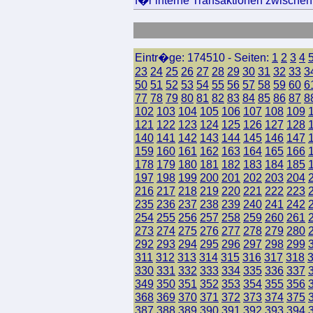
f�r interne Transaktionen zwischen 
Eintr�ge: 174510 - Seiten:
1
2
3
4
23
24
25
26
27
28
29
30
31
32
33
3
50
51
52
53
54
55
56
57
58
59
60
6
77
78
79
80
81
82
83
84
85
86
87
8
102
103
104
105
106
107
108
109
121
122
123
124
125
126
127
128
140
141
142
143
144
145
146
147
159
160
161
162
163
164
165
166
178
179
180
181
182
183
184
185
197
198
199
200
201
202
203
204
216
217
218
219
220
221
222
223
235
236
237
238
239
240
241
242
254
255
256
257
258
259
260
261
273
274
275
276
277
278
279
280
292
293
294
295
296
297
298
299
311
312
313
314
315
316
317
318
330
331
332
333
334
335
336
337
349
350
351
352
353
354
355
356
368
369
370
371
372
373
374
375
387
388
389
390
391
392
393
394