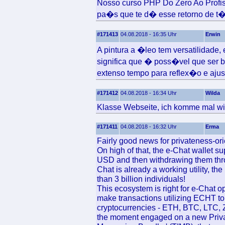
Nosso curso PHP Do Zero Ao Profis
pa�s que te d� esse retorno de t�
#171413
04.08.2018 - 16:35 Uhr
Erwin
A pintura a �leo tem versatilidad
significa que � poss�vel que ser b
extenso tempo para reflex�o e ajus
#171412
04.08.2018 - 16:34 Uhr
Wilda
Klasse Webseite, ich komme mal wi
#171411
04.08.2018 - 16:32 Uhr
Erma
Fairly good news for privateness-or
On high of that, the e-Chat wallet s
USD and then withdrawing them thr
Chat is already a working utility, th
than 3 billion individuals!
This ecosystem is right for e-Chat o
make transactions utilizing ECHT to
cryptocurrencies - ETH, BTC, LTC, Z
the moment engaged on a new Priva