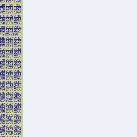
926
1927
1928
948
1949
1950
970
1971
1972
992
1993
1994
014
2015
2016
036
2037
2038
058
2059
2060
080
2081
2082
102
2103
2104
4
2125
2126
146
2147
2148
168
2169
2170
190
2191
2192
212
2213
2214
234
2235
2236
256
2257
2258
278
2279
2280
300
2301
2302
322
2323
2324
344
2345
2346
366
2367
2368
388
2389
2390
410
2411
2412
432
2433
2434
454
2455
2456
476
2477
2478
498
2499
2500
520
2521
2522
542
2543
2544
564
2565
2566
586
2587
2588
608
2609
2610
630
2631
2632
652
2653
2654
674
2675
2676
696
2697
2698
718
2719
2720