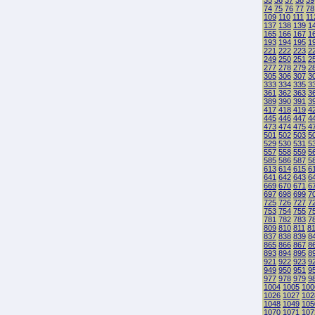
35
36
37
38
39
74
75
76
77
78
109
110
111
11
137
138
139
1
165
166
167
1
193
194
195
1
221
222
223
2
249
250
251
2
277
278
279
2
305
306
307
3
333
334
335
3
361
362
363
3
389
390
391
3
417
418
419
4
445
446
447
4
473
474
475
4
501
502
503
5
529
530
531
5
557
558
559
5
585
586
587
5
613
614
615
6
641
642
643
6
669
670
671
6
697
698
699
7
725
726
727
7
753
754
755
7
781
782
783
7
809
810
811
8
837
838
839
8
865
866
867
8
893
894
895
8
921
922
923
9
949
950
951
9
977
978
979
9
1004
1005
100
1026
1027
102
1048
1049
105
1070
1071
107