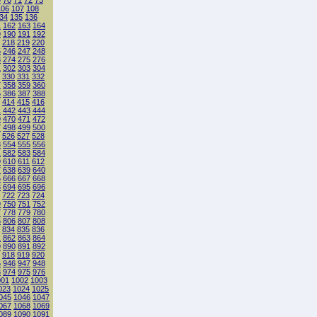
9
70
71
72
73
106
107
108
34
135
136
1
162
163
164
9
190
191
192
218
219
220
5
246
247
248
3
274
275
276
1
302
303
304
330
331
332
7
358
359
360
5
386
387
388
414
415
416
1
442
443
444
9
470
471
472
7
498
499
500
526
527
528
3
554
555
556
1
582
583
584
9
610
611
612
7
638
639
640
5
666
667
668
3
694
695
696
722
723
724
9
750
751
752
7
778
779
780
5
806
807
808
834
835
836
1
862
863
864
9
890
891
892
918
919
920
5
946
947
948
3
974
975
976
001
1002
1003
023
1024
1025
045
1046
1047
067
1068
1069
089
1090
1091