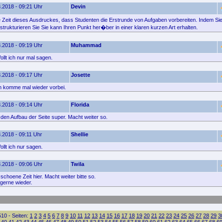
.2018 - 09:21 Uhr
Devin
e Zeit dieses Ausdruckes, dass Studenten die Erstrunde von Aufgaben vorbereiten. Indem Si
trukturieren Sie Sie kann Ihren Punkt her�ber in einer klaren kurzen Art erhalten.
.2018 - 09:19 Uhr
Muhammad
llt ich nur mal sagen.
.2018 - 09:17 Uhr
Josette
ch komme mal wieder vorbei.
.2018 - 09:14 Uhr
Florida
e den Aufbau der Seite super. Macht weiter so.
.2018 - 09:11 Uhr
Shellie
llt ich nur sagen.
.2018 - 09:06 Uhr
Twila
schoene Zeit hier. Macht weiter bitte so.
gerne wieder.
10 - Seiten:
1
2
3
4
5
6
7
8
9
10
11
12
13
14
15
16
17
18
19
20
21
22
23
24
25
26
27
28
29
3