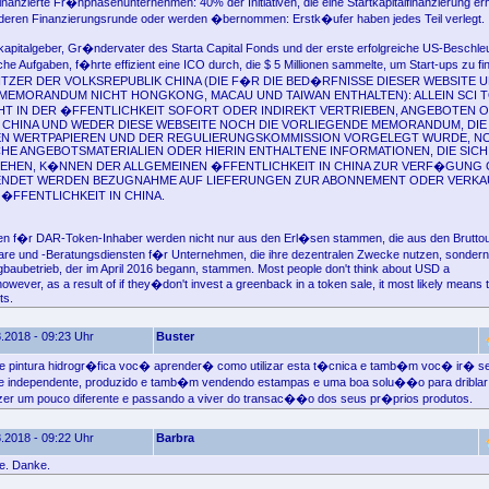
nanzierte Fr�hphasenunternehmen: 40% der Initiativen, die eine Startkapitalfinanzierung e
nderen Finanzierungsrunde oder werden �bernommen: Erstk�ufer haben jedes Teil verlegt.
okapitalgeber, Gr�ndervater des Starta Capital Fonds und der erste erfolgreiche US-Beschle
e Aufgaben, f�hrte effizient eine ICO durch, die $ 5 Millionen sammelte, um Start-ups zu fi
ZER DER VOLKSREPUBLIK CHINA (DIE F�R DIE BED�RFNISSE DIESER WEBSITE 
MEMORANDUM NICHT HONGKONG, MACAU UND TAIWAN ENTHALTEN): ALLEIN SCI 
T IN DER �FFENTLICHKEIT SOFORT ODER INDIREKT VERTRIEBEN, ANGEBOTEN 
 CHINA UND WEDER DIESE WEBSEITE NOCH DIE VORLIEGENDE MEMORANDUM, DIE
EN WERTPAPIEREN UND DER REGULIERUNGSKOMMISSION VORGELEGT WURDE, N
E ANGEBOTSMATERIALIEN ODER HIERIN ENTHALTENE INFORMATIONEN, DIE SICH 
IEHEN, K�NNEN DER ALLGEMEINEN �FFENTLICHKEIT IN CHINA ZUR VERF�GUNG 
NDET WERDEN BEZUGNAHME AUF LIEFERUNGEN ZUR ABONNEMENT ODER VERKAU
�FFENTLICHKEIT IN CHINA.
en f�r DAR-Token-Inhaber werden nicht nur aus den Erl�sen stammen, die aus den Brut
are und -Beratungsdiensten f�r Unternehmen, die ihre dezentralen Zwecke nutzen, sonder
ubetrieb, der im April 2016 begann, stammen. Most people don't think about USD a
ever, as a result of if they�don't invest a greenback in a token sale, it most likely means
ts.
.2018 - 09:23 Uhr
Buster
e pintura hidrogr�fica voc� aprender� como utilizar esta t�cnica e tamb�m voc� ir� se
te independente, produzido e tamb�m vendendo estampas e uma boa solu��o para driblar 
zer um pouco diferente e passando a viver do transac��o dos seus pr�prios produtos.
.2018 - 09:22 Uhr
Barbra
e. Danke.