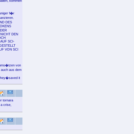
rhalten, kommen
uniger f�r
nanzieren.
UND DES
TOKENS
ODER
 NICHT DEN
OCH
AUF SCI-
GESTELLT
F VON SCI
toums�tzen von
n auch aus dem
 they�saved it
r tornara
a crise,