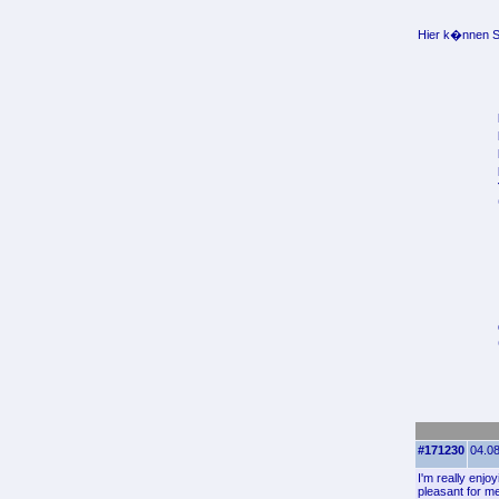
Hier k�nnen Si
#171230
04.08
I'm really enjo
pleasant for me