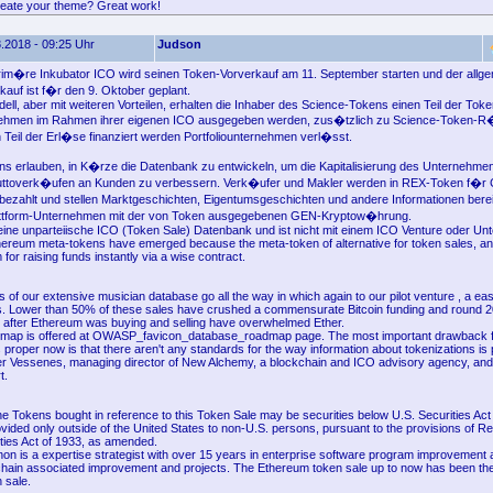
reate your theme? Great work!
.2018 - 09:25 Uhr
Judson
rim�re Inkubator ICO wird seinen Token-Vorverkauf am 11. September starten und der allg
kauf ist f�r den 9. Oktober geplant.
ll, aber mit weiteren Vorteilen, erhalten die Inhaber des Science-Tokens einen Teil der Toke
rnehmen im Rahmen ihrer eigenen ICO ausgegeben werden, zus�tzlich zu Science-Token-
n Teil der Erl�se finanziert werden Portfoliounternehmen verl�sst.
s erlauben, in K�rze die Datenbank zu entwickeln, um die Kapitalisierung des Unternehme
uttoverk�ufen an Kunden zu verbessern. Verk�ufer und Makler werden in REX-Token f�r C
bezahlt und stellen Marktgeschichten, Eigentumsgeschichten und andere Informationen bere
attform-Unternehmen mit der von Token ausgegebenen GEN-Kryptow�hrung.
eine unparteiische ICO (Token Sale) Datenbank und ist nicht mit einem ICO Venture oder U
ereum meta-tokens have emerged because the meta-token of alternative for token sales, and 
 for raising funds instantly via a wise contract.
 of our extensive musician database go all the way in which again to our pilot venture , a ea
s. Lower than 50% of these sales have crushed a commensurate Bitcoin funding and round 2
 after Ethereum was buying and selling have overwhelmed Ether.
dmap is offered at OWASP_favicon_database_roadmap page. The most important drawback 
is proper now is that there aren't any standards for the way information about tokenizations is
r Vessenes, managing director of New Alchemy, a blockchain and ICO advisory agency, and 
t.
he Tokens bought in reference to this Token Sale may be securities below U.S. Securities Act
ided only outside of the United States to non-U.S. persons, pursuant to the provisions of Re
ities Act of 1933, as amended.
on is a expertise strategist with over 15 years in enterprise software program improvement 
chain associated improvement and projects. The Ethereum token sale up to now has been the
n sale.