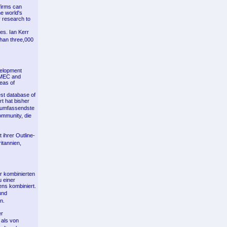
firms can
e world's
 research to
es. Ian Kerr
than three,000
velopment
AMEC and
reas of
st database of
t hat bisher
e umfassendste
ommunity, die
 ihrer Outline-
itannien,
er kombinierten
u einer
ns kombiniert.
und
n.
er
 als von