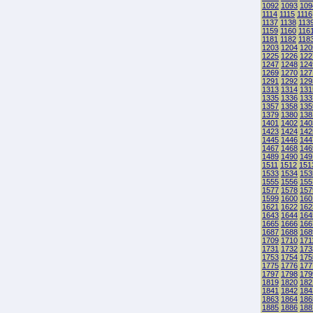
1092
1093
109
1114
1115
1116
1137
1138
113
1159
1160
116
1181
1182
118
1203
1204
120
1225
1226
122
1247
1248
124
1269
1270
127
1291
1292
129
1313
1314
131
1335
1336
133
1357
1358
135
1379
1380
138
1401
1402
140
1423
1424
142
1445
1446
144
1467
1468
146
1489
1490
149
1511
1512
151
1533
1534
153
1555
1556
155
1577
1578
157
1599
1600
160
1621
1622
162
1643
1644
164
1665
1666
166
1687
1688
168
1709
1710
171
1731
1732
173
1753
1754
175
1775
1776
177
1797
1798
179
1819
1820
182
1841
1842
184
1863
1864
186
1885
1886
188