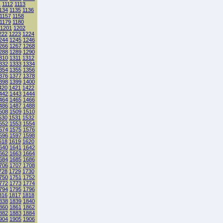
1
1112
1113
134
1135
1136
1157
1158
1179
1180
1201
1202
222
1223
1224
244
1245
1246
266
1267
1268
288
1289
1290
310
1311
1312
332
1333
1334
354
1355
1356
376
1377
1378
398
1399
1400
420
1421
1422
442
1443
1444
464
1465
1466
486
1487
1488
508
1509
1510
530
1531
1532
552
1553
1554
574
1575
1576
596
1597
1598
618
1619
1620
640
1641
1642
662
1663
1664
684
1685
1686
706
1707
1708
728
1729
1730
750
1751
1752
772
1773
1774
794
1795
1796
816
1817
1818
838
1839
1840
860
1861
1862
882
1883
1884
904
1905
1906