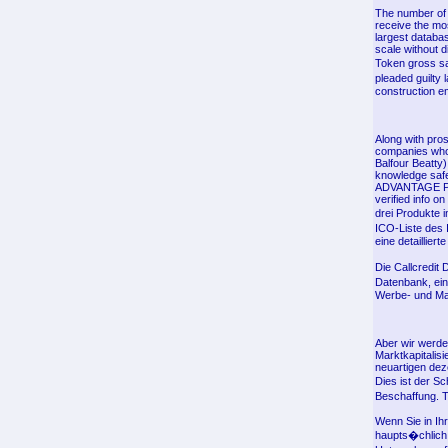
The number of 
receive the mo
largest databa
scale without d
Token gross sa
pleaded guilty 
construction e
Along with pros
companies who
Balfour Beatty)
knowledge safet
ADVANTAGE POKE
verified info o
drei Produkte 
ICO-Liste des 
eine detaillier
Die Callcredit 
Datenbank, ein
Werbe- und Ma
Aber wir werde
Marktkapitalis
neuartigen dez
Dies ist der S
Beschaffung. T
Wenn Sie in Ihr
haupts�chlich 