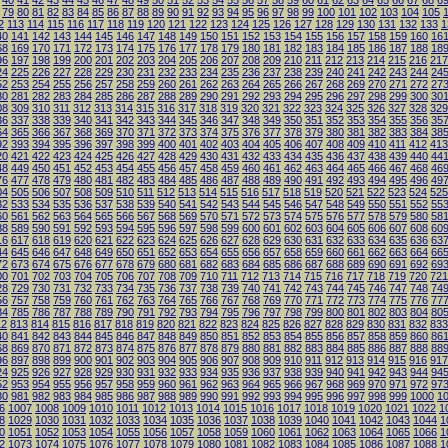
40
41
42
43
44
45
46
47
48
49
50
51
52
53
54
55
56
57
58
59
60
61
62
63
64
65
66
67
68
6
79
80
81
82
83
84
85
86
87
88
89
90
91
92
93
94
95
96
97
98
99
100
101
102
103
104
105
2
113
114
115
116
117
118
119
120
121
122
123
124
125
126
127
128
129
130
131
132
133
1
40
141
142
143
144
145
146
147
148
149
150
151
152
153
154
155
156
157
158
159
160
16
68
169
170
171
172
173
174
175
176
177
178
179
180
181
182
183
184
185
186
187
188
18
96
197
198
199
200
201
202
203
204
205
206
207
208
209
210
211
212
213
214
215
216
217
24
225
226
227
228
229
230
231
232
233
234
235
236
237
238
239
240
241
242
243
244
24
52
253
254
255
256
257
258
259
260
261
262
263
264
265
266
267
268
269
270
271
272
27
80
281
282
283
284
285
286
287
288
289
290
291
292
293
294
295
296
297
298
299
300
30
08
309
310
311
312
313
314
315
316
317
318
319
320
321
322
323
324
325
326
327
328
329
36
337
338
339
340
341
342
343
344
345
346
347
348
349
350
351
352
353
354
355
356
35
64
365
366
367
368
369
370
371
372
373
374
375
376
377
378
379
380
381
382
383
384
38
92
393
394
395
396
397
398
399
400
401
402
403
404
405
406
407
408
409
410
411
412
413
20
421
422
423
424
425
426
427
428
429
430
431
432
433
434
435
436
437
438
439
440
44
48
449
450
451
452
453
454
455
456
457
458
459
460
461
462
463
464
465
466
467
468
46
76
477
478
479
480
481
482
483
484
485
486
487
488
489
490
491
492
493
494
495
496
49
04
505
506
507
508
509
510
511
512
513
514
515
516
517
518
519
520
521
522
523
524
525
32
533
534
535
536
537
538
539
540
541
542
543
544
545
546
547
548
549
550
551
552
55
60
561
562
563
564
565
566
567
568
569
570
571
572
573
574
575
576
577
578
579
580
58
88
589
590
591
592
593
594
595
596
597
598
599
600
601
602
603
604
605
606
607
608
60
16
617
618
619
620
621
622
623
624
625
626
627
628
629
630
631
632
633
634
635
636
63
44
645
646
647
648
649
650
651
652
653
654
655
656
657
658
659
660
661
662
663
664
66
72
673
674
675
676
677
678
679
680
681
682
683
684
685
686
687
688
689
690
691
692
69
00
701
702
703
704
705
706
707
708
709
710
711
712
713
714
715
716
717
718
719
720
721
28
729
730
731
732
733
734
735
736
737
738
739
740
741
742
743
744
745
746
747
748
74
56
757
758
759
760
761
762
763
764
765
766
767
768
769
770
771
772
773
774
775
776
77
84
785
786
787
788
789
790
791
792
793
794
795
796
797
798
799
800
801
802
803
804
80
12
813
814
815
816
817
818
819
820
821
822
823
824
825
826
827
828
829
830
831
832
833
40
841
842
843
844
845
846
847
848
849
850
851
852
853
854
855
856
857
858
859
860
86
68
869
870
871
872
873
874
875
876
877
878
879
880
881
882
883
884
885
886
887
888
88
96
897
898
899
900
901
902
903
904
905
906
907
908
909
910
911
912
913
914
915
916
917
24
925
926
927
928
929
930
931
932
933
934
935
936
937
938
939
940
941
942
943
944
94
52
953
954
955
956
957
958
959
960
961
962
963
964
965
966
967
968
969
970
971
972
97
80
981
982
983
984
985
986
987
988
989
990
991
992
993
994
995
996
997
998
999
1000
1
6
1007
1008
1009
1010
1011
1012
1013
1014
1015
1016
1017
1018
1019
1020
1021
1022
1
8
1029
1030
1031
1032
1033
1034
1035
1036
1037
1038
1039
1040
1041
1042
1043
1044
1
0
1051
1052
1053
1054
1055
1056
1057
1058
1059
1060
1061
1062
1063
1064
1065
1066
1
2
1073
1074
1075
1076
1077
1078
1079
1080
1081
1082
1083
1084
1085
1086
1087
1088
1