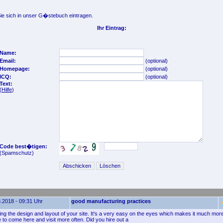
e sich in unser G�stebuch eintragen.
Ihr Eintrag:
Name:
Email:
(optional)
Homepage:
(optional)
ICQ:
(optional)
Text:
(
Hilfe
)
Code best�tigen:
(Spamschutz)
.2018 - 09:31 Uhr
good manufacturing practices
ying the design and layout of your site. It's a very easy on the eyes which makes it much mor
 to come here and visit more often. Did you hire out a