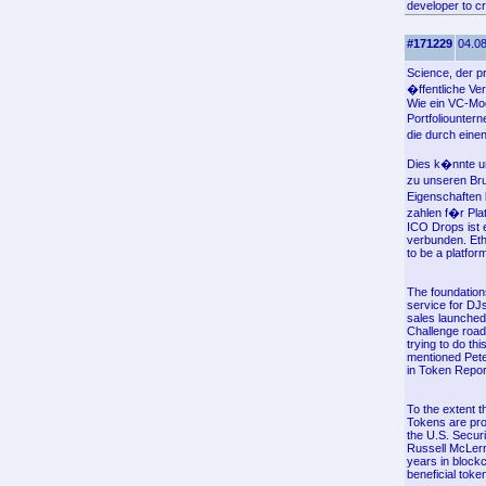
developer to c
#171229
04.08
Science, der p
�ffentliche Ver
Wie ein VC-Mode
Portfoliounte
die durch eine
Dies k�nnte un
zu unseren Br
Eigenschaften 
zahlen f�r Pl
ICO Drops ist 
verbunden. Eth
to be a platform
The foundations
service for DJ
sales launched
Challenge roa
trying to do th
mentioned Pete
in Token Repor
To the extent t
Tokens are prov
the U.S. Secur
Russell McLern
years in block
beneficial toke