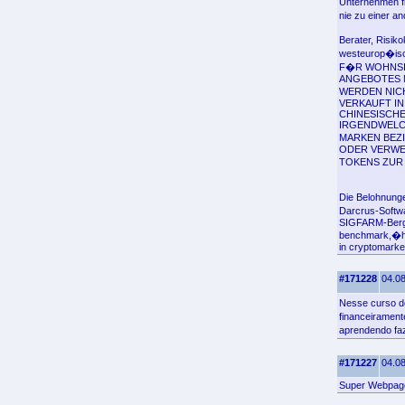
Unternehmen fi
nie zu einer a
Berater, Risik
westeurop�isch
F�R WOHNSIT
ANGEBOTES 
WERDEN NICH
VERKAUFT IN
CHINESISCH
IRGENDWELCH
MARKEN BEZ
ODER VERWE
TOKENS ZUR 
Die Belohnung
Darcrus-Softw
SIGFARM-Bergba
benchmark,�how
in cryptomarke
#171228
04.08
Nesse curso d
financeiramen
aprendendo fa
#171227
04.08
Super Webpag