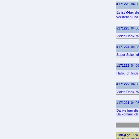
#171226
04.08
Es ist �ber di
verstehen und s
#171225
04.08
Vielen Dank! Wo
#171224
04.08
Super Seite, i
#171223
04.08
Hallo, Ich find
#171222
04.08
Vielen Dank! Wo
#171221
04.08
Danke fuer die 
Da komme ich 
Eintr�ge: 1745