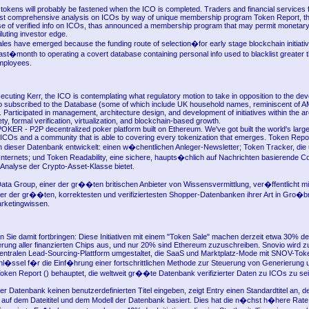
tokens will probably be fastened when the ICO is completed. Traders and financial services 
st comprehensive analysis on ICOs by way of unique membership program Token Report, th
se of verified info on ICOs, thas announced a membership program that may permit monetary
iluting investor edge.
les have emerged because the funding route of selection�for early stage blockchain initiativ
last�month to operating a covert database containing personal info used to blacklist greater 
mployees.
ecuting Kerr, the ICO is contemplating what regulatory motion to take in opposition to the de
 subscribed to the Database (some of which include UK household names, reminiscent of 
. Participated in management, architecture design, and development of initiatives within the a
y, formal verification, virtualization, and blockchain-based growth.
R - P2P decentralized poker platform built on Ethereum. We've got built the world's large
n ICOs and a community that is able to covering every tokenization that emerges. Token Repor
in dieser Datenbank entwickelt: einen w�chentlichen Anleger-Newsletter; Token Tracker, di
Internets; und Token Readability, eine sichere, haupts�chlich auf Nachrichten basierende C
te Analyse der Crypto-Asset-Klasse bietet.
Data Group, einer der gr��ten britischen Anbieter von Wissensvermittlung, ver�ffentlicht mit
er der gr��ten, korrektesten und verifiziertesten Shopper-Datenbanken ihrer Art in Gro�br
rketingwissen.
n Sie damit fortbringen: Diese Initiativen mit einem "Token Sale" machen derzeit etwa 30% d
ierung aller finanzierten Chips aus, und nur 20% sind Ethereum zuzuschreiben. Snovio wird z
entralen Lead-Sourcing-Plattform umgestaltet, die SaaS und Marktplatz-Mode mit SNOV-Toke
chl�ssel f�r die Einf�hrung einer fortschrittlichen Methode zur Steuerung von Generierung 
oken Report () behauptet, die weltweit gr��te Datenbank verifizierter Daten zu ICOs zu sei
er Datenbank keinen benutzerdefinierten Titel eingeben, zeigt Entry einen Standardtitel an, d
auf dem Dateititel und dem Modell der Datenbank basiert. Dies hat die n�chst h�here Rate