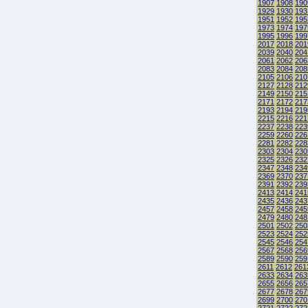
1907
1908
190
1929
1930
193
1951
1952
195
1973
1974
197
1995
1996
199
2017
2018
201
2039
2040
204
2061
2062
206
2083
2084
208
2105
2106
210
2127
2128
212
2149
2150
215
2171
2172
217
2193
2194
219
2215
2216
221
2237
2238
223
2259
2260
226
2281
2282
228
2303
2304
230
2325
2326
232
2347
2348
234
2369
2370
237
2391
2392
239
2413
2414
241
2435
2436
243
2457
2458
245
2479
2480
248
2501
2502
250
2523
2524
252
2545
2546
254
2567
2568
256
2589
2590
259
2611
2612
261
2633
2634
263
2655
2656
265
2677
2678
267
2699
2700
270