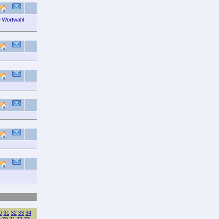
e Wortwahl
0
31
32
33
34