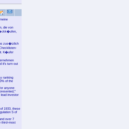
emeine
n, die von
R�ckk�ufen,
ns zus�tzlich
hecklisten-
it. K�ufer
nternehmen
it's turn out
sy ranking
0% of the
for anyone
 presented,"
lead investor
 of 1933, these
gulation S of
and over 7
 third-most