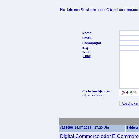
Hier k�nnen Sie sich in unser G�stebuch eintragen
Name:
Email:
Homepage:
ICQ:
Text:
(
Hilfe
)
Code best�tigen:
(Spamschutz)
#163990
16.07.2018 - 17:20 Uhr
Bridget
Digital Commerce oder E-Commerce-De