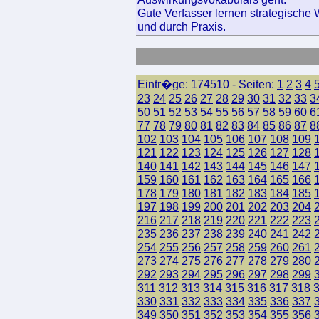
Gute Verfasser lernen strategische 
und durch Praxis.
Eintr�ge: 174510 - Seiten:
1
2
3
4
23
24
25
26
27
28
29
30
31
32
33
3
50
51
52
53
54
55
56
57
58
59
60
6
77
78
79
80
81
82
83
84
85
86
87
8
102
103
104
105
106
107
108
109
121
122
123
124
125
126
127
128
140
141
142
143
144
145
146
147
159
160
161
162
163
164
165
166
178
179
180
181
182
183
184
185
197
198
199
200
201
202
203
204
216
217
218
219
220
221
222
223
235
236
237
238
239
240
241
242
254
255
256
257
258
259
260
261
273
274
275
276
277
278
279
280
292
293
294
295
296
297
298
299
311
312
313
314
315
316
317
318
330
331
332
333
334
335
336
337
349
350
351
352
353
354
355
356