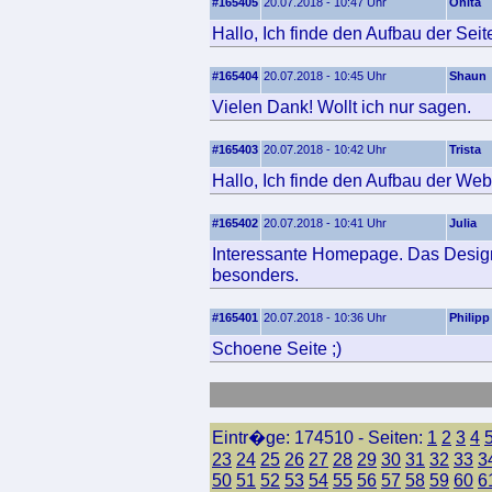
#165405
20.07.2018 - 10:47 Uhr
Onita
Hallo, Ich finde den Aufbau der Seit
#165404
20.07.2018 - 10:45 Uhr
Shaun
Vielen Dank! Wollt ich nur sagen.
#165403
20.07.2018 - 10:42 Uhr
Trista
Hallo, Ich finde den Aufbau der Web
#165402
20.07.2018 - 10:41 Uhr
Julia
Interessante Homepage. Das Design 
besonders.
#165401
20.07.2018 - 10:36 Uhr
Philipp
Schoene Seite ;)
Eintr�ge: 174510 - Seiten:
1
2
3
4
23
24
25
26
27
28
29
30
31
32
33
3
50
51
52
53
54
55
56
57
58
59
60
6