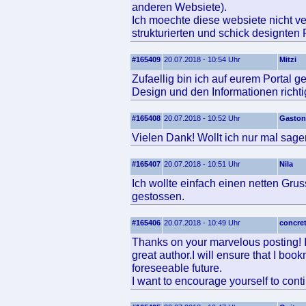
anderen Websiete).
Ich moechte diese websiete nicht ve
strukturierten und schick designten
#165409
20.07.2018 - 10:54 Uhr
Mitzi
Zufaellig bin ich auf eurem Portal g
Design und den Informationen richtig
#165408
20.07.2018 - 10:52 Uhr
Gaston
Vielen Dank! Wollt ich nur mal sage
#165407
20.07.2018 - 10:51 Uhr
Nila
Ich wollte einfach einen netten Gr
gestossen.
#165406
20.07.2018 - 10:49 Uhr
concret
Thanks on your marvelous posting! I 
great author.I will ensure that I boo
foreseeable future.
I want to encourage yourself to cont