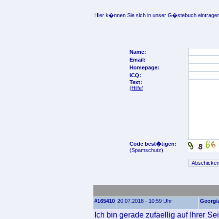
Hier k�nnen Sie sich in unser G�stebuch eintragen
Name:
Email:
Homepage:
ICQ:
Text:
(
Hilfe
)
Code best�tigen:
(Spamschutz)
#165410
20.07.2018 - 10:59 Uhr
Georgi
Ich bin gerade zufaellig auf Ihrer S