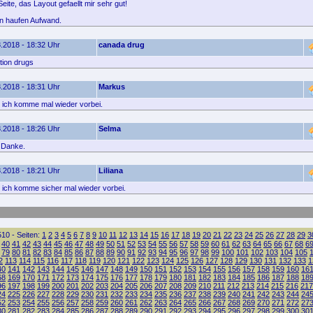
eite, das Layout gefaellt mir sehr gut!
n haufen Aufwand.
.2018 - 18:32 Uhr
canada drug
tion drugs
.2018 - 18:31 Uhr
Markus
 ich komme mal wieder vorbei.
.2018 - 18:26 Uhr
Selma
 Danke.
.2018 - 18:21 Uhr
Liliana
 ich komme sicher mal wieder vorbei.
10 - Seiten:
1
2
3
4
5
6
7
8
9
10
11
12
13
14
15
16
17
18
19
20
21
22
23
24
25
26
27
28
29
3
40
41
42
43
44
45
46
47
48
49
50
51
52
53
54
55
56
57
58
59
60
61
62
63
64
65
66
67
68
6
79
80
81
82
83
84
85
86
87
88
89
90
91
92
93
94
95
96
97
98
99
100
101
102
103
104
105
2
113
114
115
116
117
118
119
120
121
122
123
124
125
126
127
128
129
130
131
132
133
1
40
141
142
143
144
145
146
147
148
149
150
151
152
153
154
155
156
157
158
159
160
16
68
169
170
171
172
173
174
175
176
177
178
179
180
181
182
183
184
185
186
187
188
18
96
197
198
199
200
201
202
203
204
205
206
207
208
209
210
211
212
213
214
215
216
217
24
225
226
227
228
229
230
231
232
233
234
235
236
237
238
239
240
241
242
243
244
24
52
253
254
255
256
257
258
259
260
261
262
263
264
265
266
267
268
269
270
271
272
27
80
281
282
283
284
285
286
287
288
289
290
291
292
293
294
295
296
297
298
299
300
30