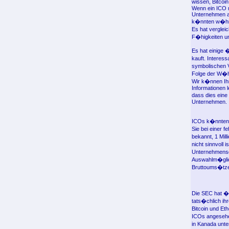
wissen, Bitcoi
Wenn ein ICO mi
Unternehmen au
k�nnten w�hren
Es hat vergleic
F�higkeiten un
Es hat einige 
kauft. Interes
symbolischen V
Folge der W�h
Wir k�nnen Ihn
Informationen 
dass dies eine 
Unternehmen.
ICOs k�nnten a
Sie bei einer 
bekannt, 1 Mil
nicht sinnvoll 
Unternehmensge
Auswahlm�glichk
Bruttoums�tze
Die SEC hat �
tats�chlich ih
Bitcoin und Et
ICOs angesehe
in Kanada unte