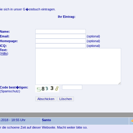
e sich in unser G�stebuch eintragen.
Ihr Eintrag:
Name:
Email:
(optional)
Homepage:
(optional)
ICQ:
(optional)
Text:
(
Hilfe
)
Code best�tigen:
(Spamschutz)
.2018 - 18:55 Uhr
Santo
 die schoene Zeit auf dieser Webseite. Macht weiter bitte so.