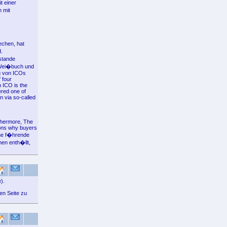
t einer
 mit
echen, hat
.
stande
 Wei�buch und
ng von ICOs
 four
n ICO is the
ered one of
n via so-called
rthermore, The
sons why buyers
ine f�hrende
nen enth�llt,
).
en Seite zu