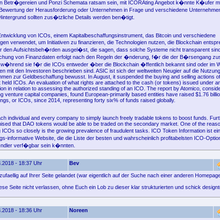
n Betr�gereien und Ponzi Schemata ratsam sein, mit ICORAting Angebot k�nnte K�ufer mi
 Bewertung der Herausforderung oder Unternehmen in Frage und verschiedene Unternehmen
intergrund sollten zus�tzliche Details werden ben�tigt.
Entwicklung von ICOs, einem Kapitalbeschaffungsinstrument, das Bitcoin und verschiedene
n verwendet, um Initiativen zu finanzieren, die Technologien nutzen, die Blockchain entspr
 den Aufsichtsbeh�rden ausgel�st, die sagen, dass solche Systeme nicht transparent sind
ichung von Finanzdaten erfolgt nach den Regeln der �nderung, f�r die der B�rsengang zu
 w�hrend sie f�r die ICOs entweder �ber die Blockchain �ffentlich bekannt sind oder im
n mit den Investoren beschrieben sind. ASIC ist sich der weltweiten Neugier auf die Nutzu
men zur Geldbeschaffung bewusst. In August, it suspended the buying and selling actions of
 held ICOs. An evaluation of what rights are attached to the cash (or tokens) issued under a
on in relation to assessing the authorized standing of an ICO. The report by Atomico, consid
g venture capital companies, found European-primarily based entities have raised $1.76 billio
ferings, or ICOs, since 2014, representing forty six% of funds raised globally.
ch individual and every company to simply launch freely tradable tokens to boost funds. Fu
sed that DAO tokens would be able to be traded on the secondary market. One of the rea
g ICOs so closely is the growing prevalence of fraudulent tasks. ICO Token Information ist e
-informative Website, die die Liste der besten und wahrscheinlich profitabelsten ICO-Optio
�ndler verf�gbar sein k�nnten.
.2018 - 18:37 Uhr
Bev
zufaellig auf Ihrer Seite gelandet (war eigentlich auf der Suche nach einer anderen Homepage
se Seite nicht verlassen, ohne Euch ein Lob zu dieser klar strukturierten und schick designt
.2018 - 18:36 Uhr
Noreen