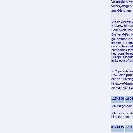
Vermeidung vo
vollst�ndigen
zus�tzlichen H
Die explosive 
Kryptow�hrunge
Bedenken unter
Die Ver�ffentl
gekommen ist,
im Einvernehme
durch Unterneh
companies that
key considerati
Europe's leadin
initial coin of
ICO permits ea
DAO also promi
are scrutinizin
kryptow�hrungs
die f�r die H
#174136
12.08
Ich bin gerade 
Ich moechte die
hinterlassen!
#174135
12.08