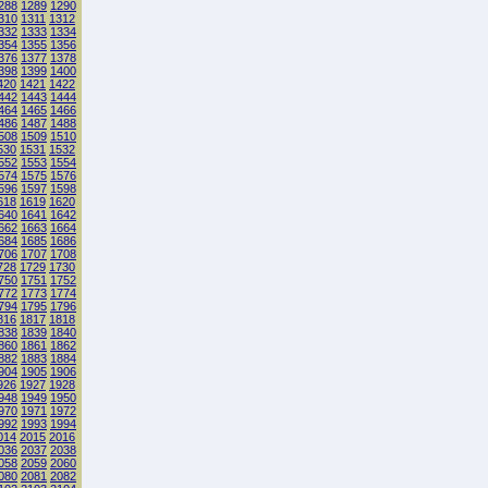
288
1289
1290
310
1311
1312
332
1333
1334
354
1355
1356
376
1377
1378
398
1399
1400
420
1421
1422
442
1443
1444
464
1465
1466
486
1487
1488
508
1509
1510
530
1531
1532
552
1553
1554
574
1575
1576
596
1597
1598
618
1619
1620
640
1641
1642
662
1663
1664
684
1685
1686
706
1707
1708
728
1729
1730
750
1751
1752
772
1773
1774
794
1795
1796
816
1817
1818
838
1839
1840
860
1861
1862
882
1883
1884
904
1905
1906
926
1927
1928
948
1949
1950
970
1971
1972
992
1993
1994
014
2015
2016
036
2037
2038
058
2059
2060
080
2081
2082