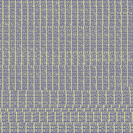
08
309
310
311
312
313
314
315
316
317
318
319
320
321
322
323
324
325
326
327
328
329
36
337
338
339
340
341
342
343
344
345
346
347
348
349
350
351
352
353
354
355
356
35
64
365
366
367
368
369
370
371
372
373
374
375
376
377
378
379
380
381
382
383
384
38
92
393
394
395
396
397
398
399
400
401
402
403
404
405
406
407
408
409
410
411
412
413
20
421
422
423
424
425
426
427
428
429
430
431
432
433
434
435
436
437
438
439
440
44
48
449
450
451
452
453
454
455
456
457
458
459
460
461
462
463
464
465
466
467
468
46
76
477
478
479
480
481
482
483
484
485
486
487
488
489
490
491
492
493
494
495
496
49
04
505
506
507
508
509
510
511
512
513
514
515
516
517
518
519
520
521
522
523
524
525
32
533
534
535
536
537
538
539
540
541
542
543
544
545
546
547
548
549
550
551
552
55
60
561
562
563
564
565
566
567
568
569
570
571
572
573
574
575
576
577
578
579
580
58
88
589
590
591
592
593
594
595
596
597
598
599
600
601
602
603
604
605
606
607
608
60
16
617
618
619
620
621
622
623
624
625
626
627
628
629
630
631
632
633
634
635
636
63
44
645
646
647
648
649
650
651
652
653
654
655
656
657
658
659
660
661
662
663
664
66
72
673
674
675
676
677
678
679
680
681
682
683
684
685
686
687
688
689
690
691
692
69
00
701
702
703
704
705
706
707
708
709
710
711
712
713
714
715
716
717
718
719
720
721
28
729
730
731
732
733
734
735
736
737
738
739
740
741
742
743
744
745
746
747
748
74
56
757
758
759
760
761
762
763
764
765
766
767
768
769
770
771
772
773
774
775
776
77
84
785
786
787
788
789
790
791
792
793
794
795
796
797
798
799
800
801
802
803
804
80
12
813
814
815
816
817
818
819
820
821
822
823
824
825
826
827
828
829
830
831
832
833
40
841
842
843
844
845
846
847
848
849
850
851
852
853
854
855
856
857
858
859
860
86
68
869
870
871
872
873
874
875
876
877
878
879
880
881
882
883
884
885
886
887
888
88
96
897
898
899
900
901
902
903
904
905
906
907
908
909
910
911
912
913
914
915
916
917
24
925
926
927
928
929
930
931
932
933
934
935
936
937
938
939
940
941
942
943
944
94
52
953
954
955
956
957
958
959
960
961
962
963
964
965
966
967
968
969
970
971
972
97
80
981
982
983
984
985
986
987
988
989
990
991
992
993
994
995
996
997
998
999
1000
1
6
1007
1008
1009
1010
1011
1012
1013
1014
1015
1016
1017
1018
1019
1020
1021
1022
1
8
1029
1030
1031
1032
1033
1034
1035
1036
1037
1038
1039
1040
1041
1042
1043
1044
1
0
1051
1052
1053
1054
1055
1056
1057
1058
1059
1060
1061
1062
1063
1064
1065
1066
1
2
1073
1074
1075
1076
1077
1078
1079
1080
1081
1082
1083
1084
1085
1086
1087
1088
1
4
1095
1096
1097
1098
1099
1100
1101
1102
1103
1104
1105
1106
1107
1108
1109
1110
111
1117
1118
1119
1120
1121
1122
1123
1124
1125
1126
1127
1128
1129
1130
1131
1132
1133
1
9
1140
1141
1142
1143
1144
1145
1146
1147
1148
1149
1150
1151
1152
1153
1154
1155
1156
1
1162
1163
1164
1165
1166
1167
1168
1169
1170
1171
1172
1173
1174
1175
1176
1177
1178
3
1184
1185
1186
1187
1188
1189
1190
1191
1192
1193
1194
1195
1196
1197
1198
1199
1200
5
1206
1207
1208
1209
1210
1211
1212
1213
1214
1215
1216
1217
1218
1219
1220
1221
1
7
1228
1229
1230
1231
1232
1233
1234
1235
1236
1237
1238
1239
1240
1241
1242
1243
1
9
1250
1251
1252
1253
1254
1255
1256
1257
1258
1259
1260
1261
1262
1263
1264
1265
1