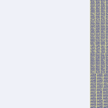
305
306
307
3
333
334
335
3
361
362
363
3
389
390
391
3
417
418
419
4
445
446
447
4
473
474
475
4
501
502
503
5
529
530
531
5
557
558
559
5
585
586
587
5
613
614
615
6
641
642
643
6
669
670
671
6
697
698
699
7
725
726
727
7
753
754
755
7
781
782
783
7
809
810
811
8
837
838
839
8
865
866
867
8
893
894
895
8
921
922
923
9
949
950
951
9
977
978
979
9
1004
1005
100
1026
1027
102
1048
1049
105
1070
1071
107
1092
1093
109
1114
1115
1116
1137
1138
113
1159
1160
116
1181
1182
118
1203
1204
120
1225
1226
122
1247
1248
124