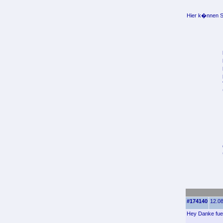
Hier k�nnen Si
#174140
12.08
Hey Danke fuer