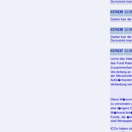
Da kommt man 
#174139
12.08
Danke fuer die
#174138
12.08
Danke fuer die 
Da kommt man 
#174137
12.08
Lerne das Init
das Fund Raisi
Zusammenhang 
Von Anfang an 
der Missionsfi
Aufw�rtspotenz
Verbindung ste
Diese M�nzen 
zu versenden 
eine l�ngere D
W�hrend Anf�n
Fonds, die �be
sind Wertpapie
ICOs haben sic