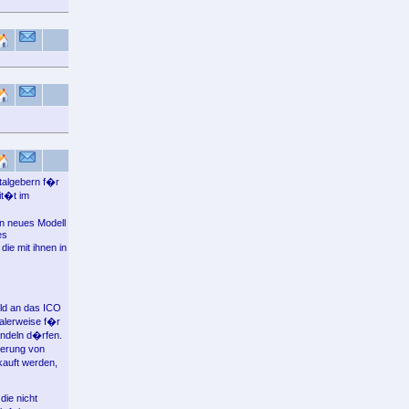
talgebern f�r
it�t im
in neues Modell
es
ie mit ihnen in
ld an das ICO
alerweise f�r
andeln d�rfen.
derung von
kauft werden,
die nicht