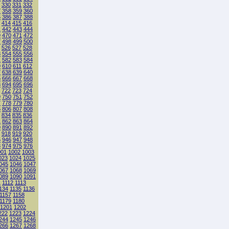
330
331
332
7
358
359
360
5
386
387
388
414
415
416
1
442
443
444
9
470
471
472
7
498
499
500
526
527
528
3
554
555
556
1
582
583
584
9
610
611
612
7
638
639
640
5
666
667
668
3
694
695
696
722
723
724
9
750
751
752
7
778
779
780
5
806
807
808
834
835
836
1
862
863
864
9
890
891
892
918
919
920
5
946
947
948
3
974
975
976
001
1002
1003
023
1024
1025
045
1046
1047
067
1068
1069
089
1090
1091
1
1112
1113
134
1135
1136
1157
1158
1179
1180
1201
1202
222
1223
1224
244
1245
1246
266
1267
1268