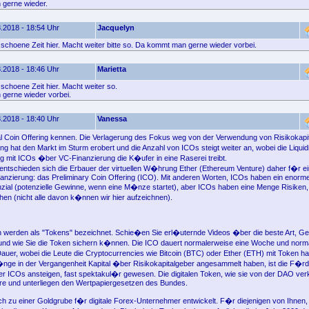
gerne wieder.
.2018 - 18:54 Uhr
Jacquelyn
 schoene Zeit hier. Macht weiter bitte so. Da kommt man gerne wieder vorbei.
.2018 - 18:46 Uhr
Marietta
schoene Zeit hier. Macht weiter so.
gerne wieder vorbei.
.2018 - 18:40 Uhr
Vanessa
ial Coin Offering kennen. Die Verlagerung des Fokus weg von der Verwendung von Risikokapi
ng hat den Markt im Sturm erobert und die Anzahl von ICOs steigt weiter an, wobei die Liquid
mit ICOs �ber VC-Finanzierung die K�ufer in eine Raserei treibt.
entschieden sich die Erbauer der virtuellen W�hrung Ether (Ethereum Venture) daher f�r e
nanzierung: das Preliminary Coin Offering (ICO). Mit anderen Worten, ICOs haben ein enorm
ial (potenzielle Gewinne, wenn eine M�nze startet), aber ICOs haben eine Menge Risiken, d
hen (nicht alle davon k�nnen wir hier aufzeichnen).
werden als "Tokens" bezeichnet. Schie�en Sie erl�uternde Videos �ber die beste Art, Ge
und wie Sie die Token sichern k�nnen. Die ICO dauert normalerweise eine Woche und norm
auer, wobei die Leute die Cryptocurrencies wie Bitcoin (BTC) oder Ether (ETH) mit Token h
ge in der Vergangenheit Kapital �ber Risikokapitalgeber angesammelt haben, ist die F�r
r ICOs ansteigen, fast spektakul�r gewesen. Die digitalen Token, wie sie von der DAO ver
re und unterliegen den Wertpapiergesetzen des Bundes.
h zu einer Goldgrube f�r digitale Forex-Unternehmer entwickelt. F�r diejenigen von Ihnen, 