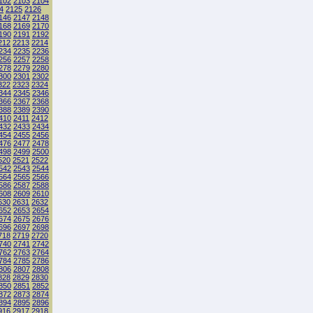
102
2103
2104
4
2125
2126
146
2147
2148
168
2169
2170
190
2191
2192
212
2213
2214
234
2235
2236
256
2257
2258
278
2279
2280
300
2301
2302
322
2323
2324
344
2345
2346
366
2367
2368
388
2389
2390
410
2411
2412
432
2433
2434
454
2455
2456
476
2477
2478
498
2499
2500
520
2521
2522
542
2543
2544
564
2565
2566
586
2587
2588
608
2609
2610
630
2631
2632
652
2653
2654
674
2675
2676
696
2697
2698
718
2719
2720
740
2741
2742
762
2763
2764
784
2785
2786
806
2807
2808
828
2829
2830
850
2851
2852
872
2873
2874
894
2895
2896
916
2917
2918