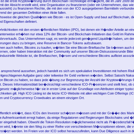
n ist die erste Kryptow�hrung durch Blockchain-Technologie erm�glicht, die im Jahr 2009 de
t der Absicht erstellt wird, eine Organisation zu finanzieren (oder ein Unternehmen, das wie
ssieht) zu finanzieren Rechte, die mit den von der ICO ausgegebenen Barmitteln verbunden
d der gesamten Definition einer Aktie fallen.
hsweise die gleichen Qualit�ten wie Bitcoin - es ist Open-Supply und baut auf Blockchain, di
d Eigenschaften definiert.
�hnlichkeiten mit den ersten �ffentlichen Wahlen (IPO), bei denen ein H�ndler Anteile an ein
santerweise erh�hen nur etwa 12% der Bitcoin- und Blockchain-Initiativen das Geld im Rahm
orverkaufs. Das Unternehmen sagt, es werde jederzeit gen�gend Liquidit�t haben, um den
rungen dazu zu bringen, eine Reserve in Bancor-Tokens aufzubauen.
en auch helfen, Bitcoins zu kaufen, w�hlen Sie eine Bitcoin-Brieftasche Sie k�nnen auch 
lernen, oder haben Interaktion mit der Community auf unserer Bitcoin-Diskussionsrunde Bitte
industrielle Website ist, die Brieftaschen, B�rsen und verschiedene Bitcoins auflistet assozii
nsprechend aussehen, jedoch handelt es sich um spekulative Investitionen mit hohem Risi
fehlgeschlagenen Aufgabe ganz oder teilweise Ihr Geld verlieren w�rden. Selbst Satoshi Nak
lion Bitcoin zu haben, so dass jede �bung zur Begrenzung der Anzahl der Kryptow�hrungs-
ist. Dieses Informationsblatt ber�cksichtigt verschiedene ICO-Pr�senzen und stellt fest, ob 
setz m�glicherweise f�r sie in erster Linie auf der Grundlage von Attributen einiger typis
eiten gilt. High ICO Listing ist die letzte ICO-Website mit allen wichtigen Coin Offerings (
n und Cryptocurrency Crowdsales an einem einzigen Ort.
ffentlich erkl�rt, dass ICOs den Investor sch�tzen m�ssen und mit der Gr��e des Mark
re Aufmerksamkeit erregt haben, da einige Regulatoren und Regierungen Blockchains und �h
her eingeholt haben. Obwohl die Token-Resolution m�glicherweise nicht als Pr�zedenzfall 
n wird, k�nnte sie den Weg zu einer Reihe von verschiedenen M�nzoptionen ebnen, die v
rst�tzt werden. Im Freien von der ICO selbst herauszufinden, kann Due Diligence auch in d