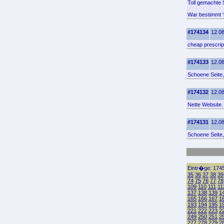
Toll gemachte S
War bestimmt '
#174134
12.08
cheap prescrip
#174133
12.08
Schoene Seite,
#174132
12.08
Nette Website.
#174131
12.08
Schoene Seite,
Eintr�ge: 1745
35
36
37
38
39
74
75
76
77
78
109
110
111
11
137
138
139
1
165
166
167
1
193
194
195
1
221
222
223
2
249
250
251
2
277
278
279
2