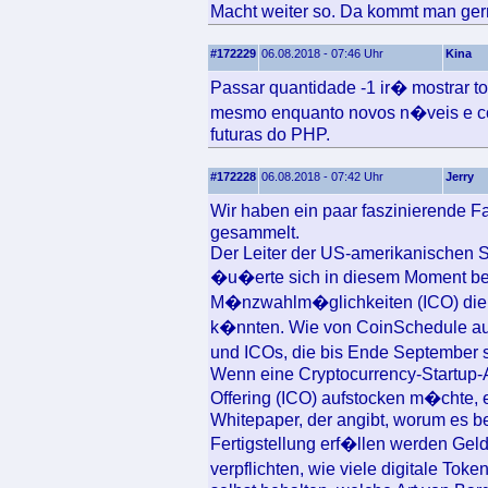
Macht weiter so. Da kommt man gern
#172229
06.08.2018 - 07:46 Uhr
Kina
Passar quantidade -1 ir� mostrar 
mesmo enquanto novos n�veis e c
futuras do PHP.
#172228
06.08.2018 - 07:42 Uhr
Jerry
Wir haben ein paar faszinierende F
gesammelt.
Der Leiter der US-amerikanischen 
�u�erte sich in diesem Moment bes
M�nzwahlm�glichkeiten (ICO) die
k�nnten. Wie von CoinSchedule auf
und ICOs, die bis Ende September 
Wenn eine Cryptocurrency-Startup-A
Offering (ICO) aufstocken m�chte, e
Whitepaper, der angibt, worum es be
Fertigstellung erf�llen werden Gel
verpflichten, wie viele digitale To