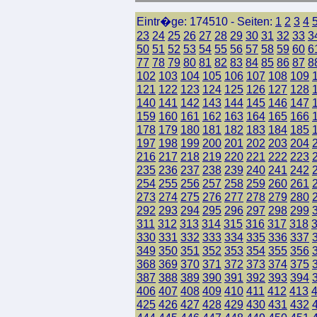
Eintr�ge: 174510 - Seiten:
1
2
3
4
23
24
25
26
27
28
29
30
31
32
33
3
50
51
52
53
54
55
56
57
58
59
60
6
77
78
79
80
81
82
83
84
85
86
87
8
102
103
104
105
106
107
108
109
121
122
123
124
125
126
127
128
140
141
142
143
144
145
146
147
159
160
161
162
163
164
165
166
178
179
180
181
182
183
184
185
197
198
199
200
201
202
203
204
216
217
218
219
220
221
222
223
235
236
237
238
239
240
241
242
254
255
256
257
258
259
260
261
273
274
275
276
277
278
279
280
292
293
294
295
296
297
298
299
311
312
313
314
315
316
317
318
330
331
332
333
334
335
336
337
349
350
351
352
353
354
355
356
368
369
370
371
372
373
374
375
387
388
389
390
391
392
393
394
406
407
408
409
410
411
412
413
425
426
427
428
429
430
431
432