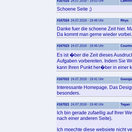
#167025
24.07.2018 - 19:53 Uhr
Lamon
Schoene Seite ;)
#167024
24.07.2018 - 19:48 Uhr
Rhys
Danke fuer die schoene Zeit hier. Ma
Da kommt man gerne wieder vorbei
#167023
24.07.2018 - 19:46 Uhr
Courtn
Es ist �ber die Zeit dieses Ausdru
Aufgaben vorbereiten. Indem Sie Wo
kann Ihren Punkt her�ber in einer kl
#167022
24.07.2018 - 19:41 Uhr
Georgi
Interessante Homepage. Das Design 
besonders.
#167021
24.07.2018 - 19:40 Uhr
Tegan
Ich bin gerade zufaellig auf Ihrer 
nach einer anderen Seite).
Ich moechte diese websiete nicht ve