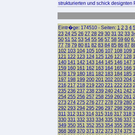
strukturierten und schick designten
Eintr�ge: 174510 - Seiten:
1
2
3
4
23
24
25
26
27
28
29
30
31
32
33
3
50
51
52
53
54
55
56
57
58
59
60
6
77
78
79
80
81
82
83
84
85
86
87
8
102
103
104
105
106
107
108
109
121
122
123
124
125
126
127
128
140
141
142
143
144
145
146
147
159
160
161
162
163
164
165
166
178
179
180
181
182
183
184
185
197
198
199
200
201
202
203
204
216
217
218
219
220
221
222
223
235
236
237
238
239
240
241
242
254
255
256
257
258
259
260
261
273
274
275
276
277
278
279
280
292
293
294
295
296
297
298
299
311
312
313
314
315
316
317
318
330
331
332
333
334
335
336
337
349
350
351
352
353
354
355
356
368
369
370
371
372
373
374
375