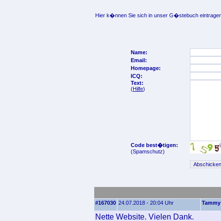
Hier k�nnen Sie sich in unser G�stebuch eintragen
Name:
Email:
Homepage:
ICQ:
Text:
(
Hilfe
)
Code best�tigen:
(Spamschutz)
#167030
24.07.2018 - 20:04 Uhr
Tammy
Nette Website. Vielen Dank.