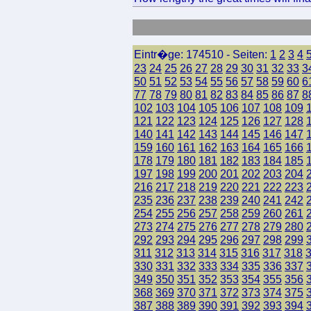
Eintr�ge: 174510 - Seiten:
1
2
3
4
23
24
25
26
27
28
29
30
31
32
33
3
50
51
52
53
54
55
56
57
58
59
60
6
77
78
79
80
81
82
83
84
85
86
87
8
102
103
104
105
106
107
108
109
121
122
123
124
125
126
127
128
140
141
142
143
144
145
146
147
159
160
161
162
163
164
165
166
178
179
180
181
182
183
184
185
197
198
199
200
201
202
203
204
216
217
218
219
220
221
222
223
235
236
237
238
239
240
241
242
254
255
256
257
258
259
260
261
273
274
275
276
277
278
279
280
292
293
294
295
296
297
298
299
311
312
313
314
315
316
317
318
330
331
332
333
334
335
336
337
349
350
351
352
353
354
355
356
368
369
370
371
372
373
374
375
387
388
389
390
391
392
393
394