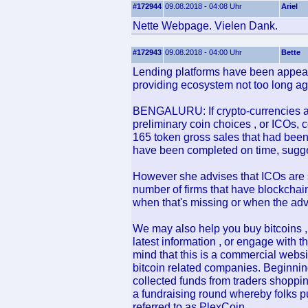
#172944
09.08.2018 - 04:08 Uhr
Ariel
Nette Webpage. Vielen Dank.
#172943
09.08.2018 - 04:00 Uhr
Bette
Lending platforms have been appearin
providing ecosystem not too long ag
BENGALURU: If crypto-currencies are
preliminary coin choices , or ICOs, c
165 token gross sales that had bee
have been completed on time, sugge
However she advises that ICOs are s
number of firms that have blockchain 
when that's missing or when the ad
We may also help you buy bitcoins ,
latest information , or engage with 
mind that this is a commercial websit
bitcoin related companies. Beginnin
collected funds from traders shopping
a fundraising round whereby folks pu
referred to as PlexCoin.