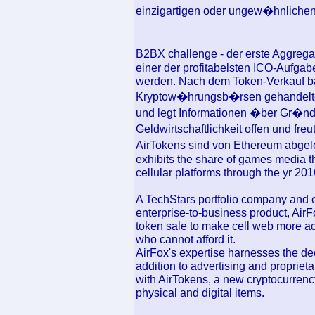
einzigartigen oder ungew�hnlichen 
B2BX challenge - der erste Aggrega
einer der profitabelsten ICO-Aufgabe
werden. Nach dem Token-Verkauf bas
Kryptow�hrungsb�rsen gehandelten 
und legt Informationen �ber Gr�nd
Geldwirtschaftlichkeit offen und fre
AirTokens sind von Ethereum abgelei
exhibits the share of games media t
cellular platforms through the yr 201
A TechStars portfolio company and e
enterprise-to-business product, AirF
token sale to make cell web more ac
who cannot afford it.
AirFox's expertise harnesses the de
addition to advertising and propriet
with AirTokens, a new cryptocurrency
physical and digital items.