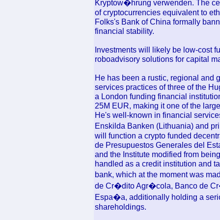
Kryptow�hrung verwenden. The cen
of cryptocurrencies equivalent to eth
Folks's Bank of China formally banne
financial stability.
Investments will likely be low-cost f
roboadvisory solutions for capita
He has been a rustic, regional and g
services practices of three of the Hu
a London funding financial instituti
25M EUR, making it one of the large
He's well-known in financial service
Enskilda Banken (Lithuania) and pr
will function a crypto funded decent
de Presupuestos Generales del Esta
and the Institute modified from bein
handled as a credit institution and t
bank, which at the moment was made
de Cr�dito Agr�cola, Banco de Cr�
Espa�a, additionally holding a ser
shareholdings.