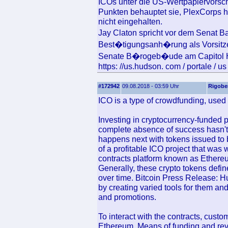
ICOs unter die US-Wertpapiervorsch
Punkten behauptet sie, PlexCorps 
nicht eingehalten.
Jay Claton spricht vor dem Senat 
Best�tigungsanh�rung als Vorsitze
Senate B�rogeb�ude am Capitol Hi
https: //us.hudson. com / portale / us
#172942
09.08.2018 - 03:59 Uhr
Rigobe
ICO is a type of crowdfunding, used 
Investing in cryptocurrency-funded p
complete absence of success hasn't
happens next with tokens issued to
of a profitable ICO project that was 
contracts platform known as Ethereu
Generally, these crypto tokens defi
over time. Bitcoin Press Release: Hu
by creating varied tools for them an
and promotions.
To interact with the contracts, custo
Ethereum. Means of funding and reve