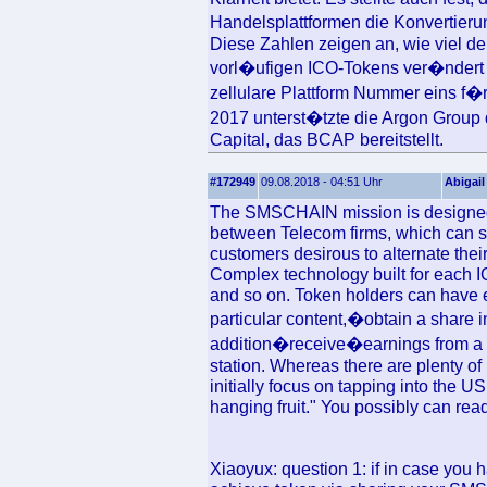
Handelsplattformen die Konvertier
Diese Zahlen zeigen an, wie viel d
vorl�ufigen ICO-Tokens ver�ndert h
zellulare Plattform Nummer eins f�r
2017 unterst�tzte die Argon Group d
Capital, das BCAP bereitstellt.
#172949
09.08.2018 - 04:51 Uhr
Abigail
The SMSCHAIN mission is designed t
between Telecom firms, which can s
customers desirous to alternate the
Complex technology built for each 
and so on. Token holders can have en
particular content,�obtain a share 
addition�receive�earnings from a 
station. Whereas there are plenty of u
initially focus on tapping into the U
hanging fruit." You possibly can read 
Xiaoyux: question 1: if in case you