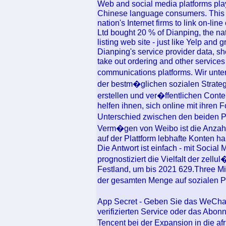
Web and social media platforms play 
Chinese language consumers. This 
nation's Internet firms to link on-lin
Ltd bought 20 % of Dianping, the na
listing web site - just like Yelp and
Dianping's service provider data, sh
take out ordering and other services 
communications platforms. Wir unt
der bestm�glichen sozialen Strateg
erstellen und ver�ffentlichen Cont
helfen ihnen, sich online mit ihren 
Unterschied zwischen den beiden P
Verm�gen von Weibo ist die Anzahl
auf der Plattform lebhafte Konten h
Die Antwort ist einfach - mit Socia
prognostiziert die Vielfalt der zel
Festland, um bis 2021 629.Three Mil
der gesamten Menge auf sozialen 
App Secret - Geben Sie das WeCha
verifizierten Service oder das Abonn
Tencent bei der Expansion in die a