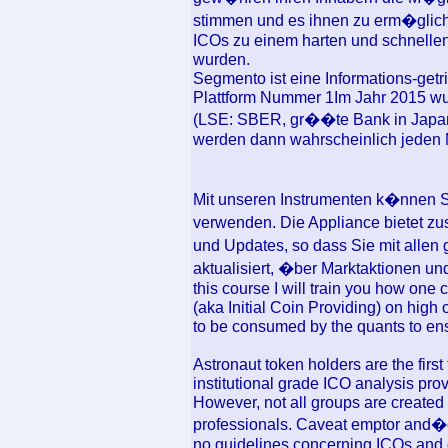
stimmen und es ihnen zu erm�glich
ICOs zu einem harten und schnelle
wurden.
Segmento ist eine Informations-ge
Plattform Nummer 1Im Jahr 2015 w
(LSE: SBER, gr��te Bank in Japa
werden dann wahrscheinlich jeden M
Mit unseren Instrumenten k�nnen 
verwenden. Die Appliance bietet z
und Updates, so dass Sie mit allen
aktualisiert, �ber Marktaktionen u
this course I will train you how one
(aka Initial Coin Providing) on hig
to be consumed by the quants to ensu
Astronaut token holders are the firs
institutional grade ICO analysis pro
However, not all groups are created
professionals. Caveat emptor and�et
no guidelines concerning ICOs and c