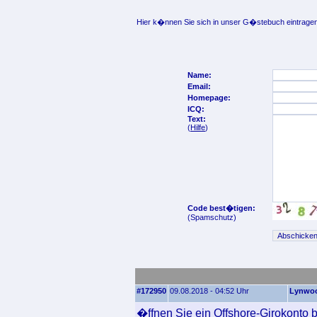
Hier k�nnen Sie sich in unser G�stebuch eintragen
Name:
Email:
Homepage:
ICQ:
Text:
(
Hilfe
)
Code best�tigen:
(Spamschutz)
#172950
09.08.2018 - 04:52 Uhr
Lynwo
�ffnen Sie ein Offshore-Girokonto bei