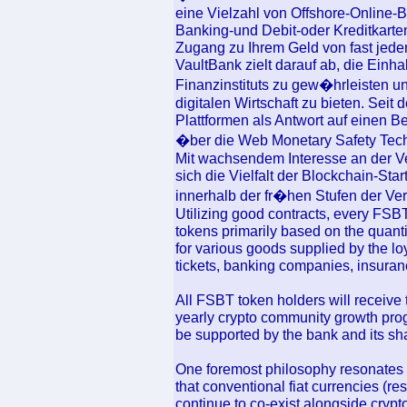
eine Vielzahl von Offshore-Online-B
Banking-und Debit-oder Kreditkarten
Zugang zu Ihrem Geld von fast jede
VaultBank zielt darauf ab, die Einha
Finanzinstituts zu gew�hrleisten un
digitalen Wirtschaft zu bieten. Seit
Plattformen als Antwort auf einen B
�ber die Web Monetary Safety Tec
Mit wachsendem Interesse an der V
sich die Vielfalt der Blockchain-S
innerhalb der fr�hen Stufen der Ve
Utilizing good contracts, every FSBT
tokens primarily based on the quant
for various goods supplied by the lo
tickets, banking companies, insuranc
All FSBT token holders will receive 
yearly crypto community growth pro
be supported by the bank and its sh
One foremost philosophy resonates p
that conventional fiat currencies (
continue to co-exist alongside crypt