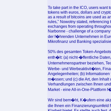
To take part in the ICO, users want t
tokens with euros, dollars and crypto
as a result of bitcoins are used as an
rules," Nowotny stated, referencing 
exchanges from operating throughout
Narbonne - challenge of a company A
der f�hrenden Unternehmen in Euro
Mikrofinanz und Banking spezialisier
50% des gesamten Token-Angebots 
enth�lt: (a) nicht-�ffentliche Daten
Unternehmenspartner beziehen, Te
Werbe- und Werbeaktivit�ten, Fina
Angelegenheiten; (b) Informationen v
m�ssen; und (c) die Art, den Inhalt
Verhandlungen zwischen Ihnen und 
Market - eine All-in-One-Plattform f�
Wir sind bem�ht, K�ufern eine akz
die Ihnen ein Finanzierungsumfeld f
Klarheit bietet. Es stellte auch fest