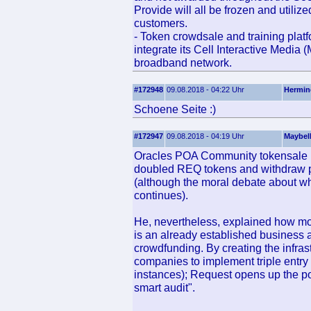
Provide will all be frozen and utilized
customers.
- Token crowdsale and training platfo
integrate its Cell Interactive Media
broadband network.
#172948
09.08.2018 - 04:22 Uhr
Hermin
Schoene Seite :)
#172947
09.08.2018 - 04:19 Uhr
Maybel
Oracles POA Community tokensale is
doubled REQ tokens and withdraw p
(although the moral debate about wh
continues).
He, nevertheless, explained how m
is an already established business a
crowdfunding. By creating the infra
companies to implement triple entry 
instances); Request opens up the poss
smart audit".