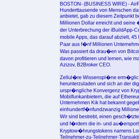
BOSTON- (BUSINESS WIRE) - AirFo
Hunderttausende von Menschen das
anbietet, gab zu diesem Zeitpunkt b
Millionen Dollar erreicht und seine 
der Unterbrechung der iBuildApp-C
mobile Apps, das darauf abzielt, 45
Paar aus f�nf Millionen Unternehm
Was passiert da drau�en von Bitco
davon profitieren und lernen, wie 
Azizov, B2Broker CEO.
Zellul�re Wissenspl�ne erm�gliche
herunterzuladen und sich an der digi
urspr�ngliche Konvergenz von Kr
Mobilfunkanbietern, die auf Ethere
Unternehmen Kik hat bekannt gegebe
einhundertf�nfundzwanzig Millione
Wir sind bestrebt, einen gesch�tzt
und f�rdern die in- und au�ersport
Kryptow�hrungstokens namens Lor
Teilnehmer-zu-Teilnehmer-Transakti