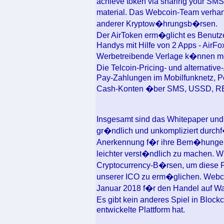
achieve token via sharing your SMS 
material. Das Webcoin-Team verhand
anderer Kryptow�hrungsb�rsen.
Der AirToken erm�glicht es Benutze
Handys mit Hilfe von 2 Apps - AirF
Werbetreibende Verlage k�nnen mei
Die Telcoin-Pricing- und alternati
Pay-Zahlungen im Mobilfunknetz, 
Cash-Konten �ber SMS, USSD, RE
Insgesamt sind das Whitepaper un
gr�ndlich und unkompliziert durchf
Anerkennung f�r ihre Bem�hungen, 
leichter verst�ndlich zu machen. W
Cryptocurrency-B�rsen, um diese F
unserer ICO zu erm�glichen. Webco
Januar 2018 f�r den Handel auf Wav
Es gibt kein anderes Spiel in Blockc
entwickelte Plattform hat.