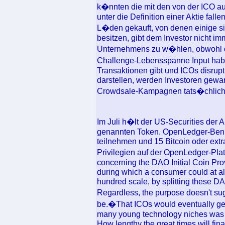
k�nnten die mit den von der ICO 
unter die Definition einer Aktie fal
L�den gekauft, von denen einige s
besitzen, gibt dem Investor nicht 
Unternehmens zu w�hlen, obwohl de
Challenge-Lebensspanne Input hab
Transaktionen gibt und ICOs disrupt
darstellen, werden Investoren gewarn
Crowdsale-Kampagnen tats�chlich 
Im Juli h�lt der US-Securities der 
genannten Token. OpenLedger-Ben
teilnehmen und 15 Bitcoin oder ext
Privilegien auf der OpenLedger-Plat
concerning the DAO Initial Coin Pro
during which a consumer could at all
hundred scale, by splitting these DA
Regardless, the purpose doesn't su
be.�That ICOs would eventually get
many young technology niches was p
How lengthy the great times will fina