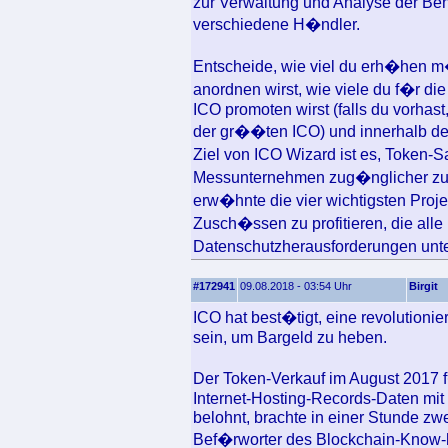
zur Verwaltung und Analyse der Ben
verschiedene H�ndler.
Entscheide, wie viel du erh�hen m
anordnen wirst, wie viele du f�r 
ICO promoten wirst (falls du vorhas
der gr��ten ICO) und innerhalb de
Ziel von ICO Wizard ist es, Token-
Messunternehmen zug�nglicher zu
erw�hnte die vier wichtigsten Proj
Zusch�ssen zu profitieren, die alle
Datenschutzherausforderungen unt
#172941
09.08.2018 - 03:54 Uhr
Birgit
ICO hat best�tigt, eine revolutionie
sein, um Bargeld zu heben.
Der Token-Verkauf im August 2017 f�
Internet-Hosting-Records-Daten mi
belohnt, brachte in einer Stunde zwe
Bef�rworter des Blockchain-Know-h