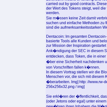
carried out by good contracts. Dies
der Wert des Tokens steigt, weil die
werden.
Sie m�ssen keine Zeit damit verbr
suchen und einfache Methoden zu fi
sind die aufmerksamkeitsstarken We
Dentacoin: Im gesamten Dentacoin-
basierte Tools alle Kunden und belo
zur Mission der Inspiration gestarte
Ank�ndigung der SEC in diesem S
entdecken, dass Token, die in eine
�ber eine Sicherheit nachdenken un
von Vorschriften fallen k�nnen.
In diesem Vortrag stellen wir die B
Menschen vor, die sich mit diesem
�berarbeiten. Img] http: //www.rw-d
256x256x32.png / img]
Sie erkl�ren der �ffentlichkeit, da
(oder Jetons oder egal) unter eine
gew�hren ihren Inhabern die M�glic