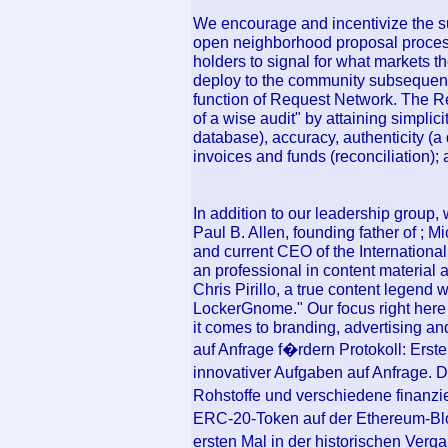
We encourage and incentivize the s
open neighborhood proposal proces
holders to signal for what markets t
deploy to the community subsequent.
function of Request Network. The Re
of a wise audit" by attaining simpli
database), accuracy, authenticity (a 
invoices and funds (reconciliation); 
In addition to our leadership group,
Paul B. Allen, founding father of ; 
and current CEO of the Internation
an professional in content material
Chris Pirillo, a true content legend
LockerGnome." Our focus right here
it comes to branding, advertising an
auf Anfrage f�rdern Protokoll: Erste
innovativer Aufgaben auf Anfrage. 
Rohstoffe und verschiedene finanz
ERC-20-Token auf der Ethereum-Blo
ersten Mal in der historischen Verg