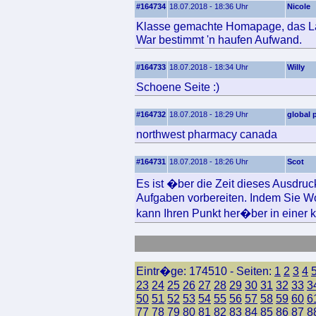
#164734
18.07.2018 - 18:36 Uhr
Nicole
Klasse gemachte Homapage, das Layo
War bestimmt 'n haufen Aufwand.
#164733
18.07.2018 - 18:34 Uhr
Willy
Schoene Seite :)
#164732
18.07.2018 - 18:29 Uhr
global
northwest pharmacy canada
#164731
18.07.2018 - 18:26 Uhr
Scot
Es ist �ber die Zeit dieses Ausdru
Aufgaben vorbereiten. Indem Sie Wo
kann Ihren Punkt her�ber in einer kl
Eintr�ge: 174510 - Seiten:
1
2
3
4
23
24
25
26
27
28
29
30
31
32
33
3
50
51
52
53
54
55
56
57
58
59
60
6
77
78
79
80
81
82
83
84
85
86
87
8