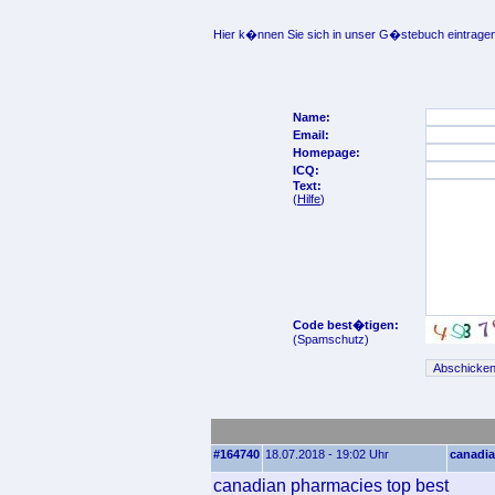
Hier k�nnen Sie sich in unser G�stebuch eintragen
Name:
Email:
Homepage:
ICQ:
Text:
(
Hilfe
)
Code best�tigen:
(Spamschutz)
#164740
18.07.2018 - 19:02 Uhr
canadia
canadian pharmacies top best