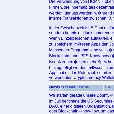
Die Verwendung von HOMNI-Token ka
Firmen, die innerhalb des dezentra
werden, genutzt werden, w�hrend g
interne Transaktionen zwischen Kund
In der Zwischenzeit ist E-Chat einf
sondern bereits ein funktionierender
Wenn Einzelpersonen aufh�ren, ein
zu speichern, m�ssen Apps den Jo
Messenger-Programm eine vollst�ndi
Blockchain- und IPFS-Know-how f�
Benutzer ben�tigen mehr Speicher
hinzugef�gt werden m�ssen. Durch d
App, hat es das Potenzial, sofort 
verwendeten Cryptocurrency Wallets
#166399
22.07.2018 - 17:06 Uhr
Josh
Wir starten gerade unsere Bounty-
Im Juli berichtete die US Securiti
DAO, einer digitalen Organisation, 
oder Blockchain-Know-how, um das