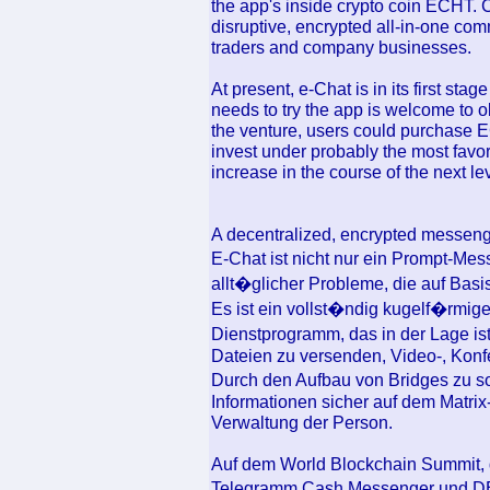
the app's inside crypto coin ECHT. C
disruptive, encrypted all-in-one com
traders and company businesses.
At present, e-Chat is in its first st
needs to try the app is welcome to 
the venture, users could purchase E
invest under probably the most favora
increase in the course of the next le
A decentralized, encrypted messen
E-Chat ist nicht nur ein Prompt-Me
allt�glicher Probleme, die auf Basi
Es ist ein vollst�ndig kugelf�rmig
Dienstprogramm, das in der Lage is
Dateien zu versenden, Video-, Konf
Durch den Aufbau von Bridges zu so
Informationen sicher auf dem Matrix
Verwaltung der Person.
Auf dem World Blockchain Summit, de
Telegramm.Cash Messenger und D