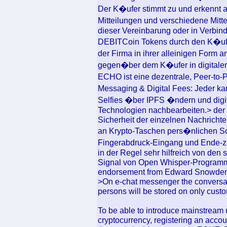
Der K�ufer stimmt zu und erkennt a
Mitteilungen und verschiedene Mit
dieser Vereinbarung oder in Verbin
DEBITCoin Tokens durch den K�ufe
der Firma in ihrer alleinigen Form
gegen�ber dem K�ufer in digitaler
ECHO ist eine dezentrale, Peer-to-P
Messaging & Digital Fees: Jeder ka
Selfies �ber IPFS �ndern und digi
Technologien nachbearbeiten.> der 
Sicherheit der einzelnen Nachrichte
an Krypto-Taschen pers�nlichen S
Fingerabdruck-Eingang und Ende-z
in der Regel sehr hilfreich von den 
Signal von Open Whisper-Programm
endorsement from Edward Snowden 
>On e-chat messenger the conversat
persons will be stored on only custo
To be able to introduce mainstream u
cryptocurrency, registering an accou