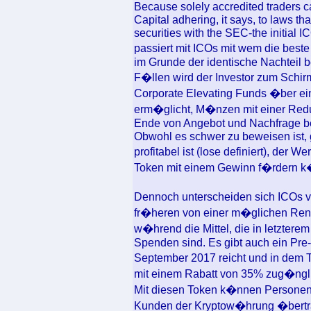
Because solely accredited traders c
Capital adhering, it says, to laws th
securities with the SEC-the initial 
passiert mit ICOs mit wem die beste
im Grunde der identische Nachteil b
F�llen wird der Investor zum Schirm
Corporate Elevating Funds �ber ei
erm�glicht, M�nzen mit einer Redu
Ende von Angebot und Nachfrage be
Obwohl es schwer zu beweisen ist, 
profitabel ist (lose definiert), der
Token mit einem Gewinn f�rdern 
Dennoch unterscheiden sich ICOs v
fr�heren von einer m�glichen Rendit
w�hrend die Mittel, die in letztere
Spenden sind. Es gibt auch ein Pre
September 2017 reicht und in dem 
mit einem Rabatt von 35% zug�ngli
Mit diesen Token k�nnen Personen i
Kunden der Kryptow�hrung �bertr