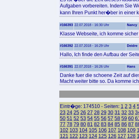
Aufgaben vorbereiten. Indem Sie Wo
kann Ihren Punkt her�ber in einer kl
#166393
22.07.2018 - 16:30 Uhr
Nancy
Klasse Webseite, ich komme sicher 
#166392
22.07.2018 - 16:29 Uhr
Deidre
Hallo, Ich finde den Aufbau der Seit
#166391
22.07.2018 - 16:26 Uhr
Hans
Danke fuer die schoene Zeit auf die
Macht weiter bitte so. Da komme ich
Eintr�ge: 174510 - Seiten:
1
2
3
4
23
24
25
26
27
28
29
30
31
32
33
3
50
51
52
53
54
55
56
57
58
59
60
6
77
78
79
80
81
82
83
84
85
86
87
8
102
103
104
105
106
107
108
109
121
122
123
124
125
126
127
128