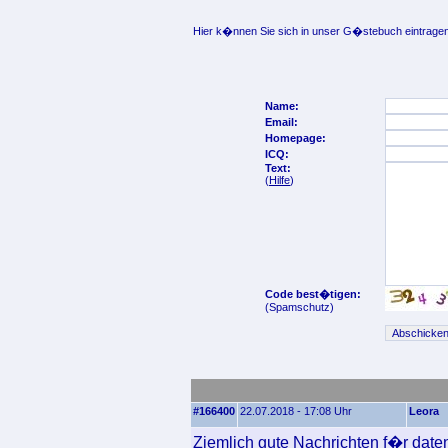
Hier k�nnen Sie sich in unser G�stebuch eintragen
Name:
Email:
Homepage:
ICQ:
Text:
(
Hilfe
)
Code best�tigen:
(Spamschutz)
#166400
22.07.2018 - 17:08 Uhr
Leora
Ziemlich gute Nachrichten f�r date