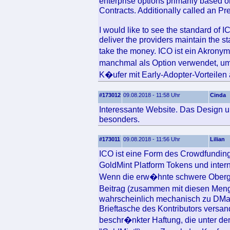
enterprise options primarily based
Contracts. Additionally called an Pr
I would like to see the standard of 
deliver the providers maintain the s
take the money. ICO ist ein Akronym
manchmal als Option verwendet, u
K�ufer mit Early-Adopter-Vorteilen
#173012
09.08.2018 - 11:58 Uhr
Cinda
Interessante Website. Das Design un
besonders.
#173011
09.08.2018 - 11:56 Uhr
Lilian
ICO ist eine Form des Crowdfundings
GoldMint Platform Tokens und inte
Wenn die erw�hnte schwere Obergren
Beitrag (zusammen mit diesen Menge
wahrscheinlich mechanisch zu DMar
Brieftasche des Kontributors versan
beschr�nkter Haftung, die unter de