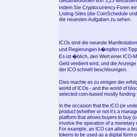
Gesamtvolumen von 3,25 Milliarden 
indem Sie Cryptocurrency-Foren ein
Listing-Sites (die CoinSchedule u
die neuesten Aufgaben zu sehen.
ICOs sind die neueste Manifestatio
und Regierungen k�mpfen mit Tipps
Es ist �blich, den Wert einer ICO
Geld verdient wird, und die Anzeig
der ICO schnell beschleunigen.
Dies machte es zu einigen der erfo
world of ICOs - and the world of blo
selected coin-based mostly funding
In the occasion that the ICO (or unde
product (whether or not it's a manag
platform that allows buyers to buy (
involve the operation of a monetary 
For example, an ICO can allow a b
tokens to be used as a digital form o