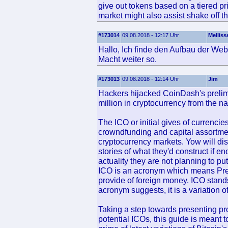
give out tokens based on a tiered pr
market might also assist shake off t
#173014
09.08.2018 - 12:17 Uhr
Melliss
Hallo, Ich finde den Aufbau der Web
Macht weiter so.
#173013
09.08.2018 - 12:14 Uhr
Jim
Hackers hijacked CoinDash's prelim
million in cryptocurrency from the na
The ICO or initial gives of currenci
crowndfunding and capital assortment 
cryptocurrency markets. Yow will dis
stories of what they'd construct if e
actuality they are not planning to p
ICO is an acronym which means Preli
provide of foreign money. ICO stands
acronym suggests, it is a variation of
Taking a step towards presenting prop
potential ICOs, this guide is meant 