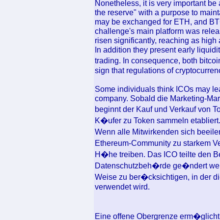
Nonetheless, it is very important b
the reserve" with a purpose to maint
may be exchanged for ETH, and BTC
challenge's main platform was relea
risen significantly, reaching as high
In addition they present early liquidi
trading. In consequence, both bitc
sign that regulations of cryptocurr
Some individuals think ICOs may lea
company. Sobald die Marketing-Ma
beginnt der Kauf und Verkauf von 
K�ufer zu Token sammeln etabliert
Wenn alle Mitwirkenden sich beeile
Ethereum-Community zu starkem Verk
H�he treiben. Das ICO teilte den 
Datenschutzbeh�rde ge�ndert wer
Weise zu ber�cksichtigen, in der 
verwendet wird.
Eine offene Obergrenze erm�glicht 