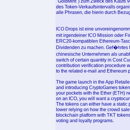
"GoldMint") zum Zweck des Kaufs
des Token-Verkaufsintervalls organi
alle Phrasen, die hierin durch Bezu
ICO Drops ist eine unvoreingenomm
mit irgendeiner ICO Mission oder 
ERC20-kompatiblen Ethereum-Tasch
Dividenden zu machen. Gef�hrtes 
chinesische Unternehmen als unabh�
switch of certain quantity in Cost Cu
contribution verification procedure 
to the related e-mail and Ethereum 
The game launch in the App Retailer 
and introducing CryptoGames tokens 
your pockets with the Ether (ETH) 
on an ICO, you will want a cryptocu
The tokens can either have a static 
lower relying on how the crowd sale 
blockchain platform with TKT tokens
voting and loyalty programs.