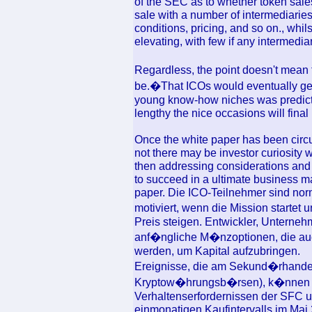
of the SEC as to whether token sale
sale with a number of intermediarie
conditions, pricing, and so on., whi
elevating, with few if any intermedia
Regardless, the point doesn't mean
be.�That ICOs would eventually ge
young know-how niches was predicte
lengthy the nice occasions will final 
Once the white paper has been circu
not there may be investor curiosity 
then addressing considerations and
to succeed in a ultimate business m
paper. Die ICO-Teilnehmer sind no
motiviert, wenn die Mission startet
Preis steigen. Entwickler, Unter
anf�ngliche M�nzoptionen, die auc
werden, um Kapital aufzubringen.
Ereignisse, die am Sekund�rhandel 
Kryptow�hrungsb�rsen), k�nnen e
Verhaltenserfordernissen der SFC un
einmonatigen Kaufintervalls im Mai