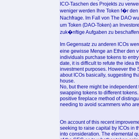
ICO-Taschen des Projekts zu verwen
weniger werden Ihre Token f�r den 
Nachfrage. Im Fall von The DAO wur
um Token (DAO-Token) an Investoren
zuk�nftige Aufgaben zu beschaffen
Im Gegensatz zu anderen ICOs werd
eine gewisse Menge an Ether den ve
individuals purchase tokens to entry 
date, it is difficult to refute the ide
investment purposes. However the S
about ICOs basically, suggesting th
house.
No, but there might be independent t
swapping tokens to different tokens. 
positive fireplace method of disting
needing to avoid scammers who are u
On account of this recent improvement
seeking to raise capital by ICOs in 
into consideration. The elemental 