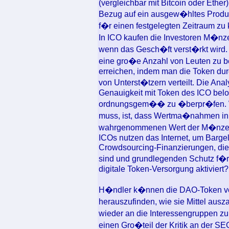
(vergleichbar mit Bitcoin oder Ethe
Bezug auf ein ausgew�hltes Produk
f�r einen festgelegten Zeitraum zu 
In ICO kaufen die Investoren M�nz
wenn das Gesch�ft verst�rkt wird. 
eine gro�e Anzahl von Leuten zu be
erreichen, indem man die Token dur
von Unterst�tzern verteilt. Die Ana
Genauigkeit mit Token des ICO belo
ordnungsgem�� zu �berpr�fen. W
muss, ist, dass Wertma�nahmen in
wahrgenommenen Wert der M�nze i
ICOs nutzen das Internet, um Bargel
Crowdsourcing-Finanzierungen, die u
sind und grundlegenden Schutz f�r 
digitale Token-Versorgung aktiviert?
H�ndler k�nnen die DAO-Token v
herauszufinden, wie sie Mittel aus
wieder an die Interessengruppen zu
einen Gro�teil der Kritik an der SE