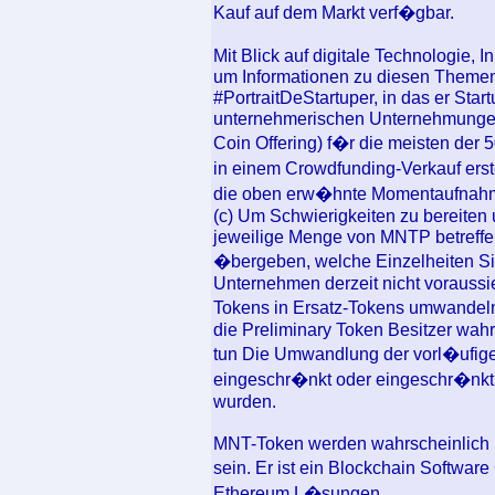
Kauf auf dem Markt verf�gbar.
Mit Blick auf digitale Technologie, I
um Informationen zu diesen Themen 
#PortraitDeStartuper, in das er Start
unternehmerischen Unternehmungen d
Coin Offering) f�r die meisten de
in einem Crowdfunding-Verkauf erste
die oben erw�hnte Momentaufnahm
(c) Um Schwierigkeiten zu bereiten 
jeweilige Menge von MNTP betreffen
�bergeben, welche Einzelheiten Sie
Unternehmen derzeit nicht voraussieh
Tokens in Ersatz-Tokens umwandeln
die Preliminary Token Besitzer wahr
tun Die Umwandlung der vorl�ufig
eingeschr�nkt oder eingeschr�nkt w
wurden.
MNT-Token werden wahrscheinlich i
sein. Er ist ein Blockchain Softwar
Ethereum L�sungen.