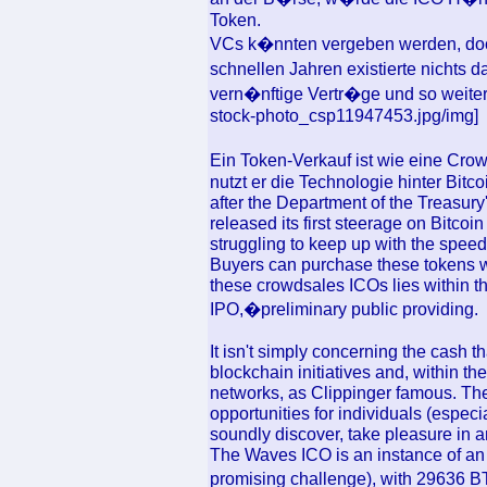
Token.
VCs k�nnten vergeben werden, doch
schnellen Jahren existierte nichts
vern�nftige Vertr�ge und so weiter.
stock-photo_csp11947453.jpg/img]
Ein Token-Verkauf ist wie eine C
nutzt er die Technologie hinter Bitco
after the Department of the Treasu
released its first steerage on Bitcoin
struggling to keep up with the speed
Buyers can purchase these tokens wi
these crowdsales ICOs lies within the
IPO,�preliminary public providing.
It isn't simply concerning the cash t
blockchain initiatives and, within th
networks, as Clippinger famous. Th
opportunities for individuals (especia
soundly discover, take pleasure in an
The Waves ICO is an instance of an
promising challenge), with 2963