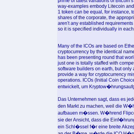
prime of latest variations of Bitcoi
way-examples embody Litecoin an
1 token can be equal, for instance, 
shares of the corporate, the appropr
aren't any established requirements 
so it is specified individually in eac
Many of the ICOs are based on Ethe
cryptocurrency by the identical na
has been presenting round that worl
just one is totally staffed with compe
software builders on earth, but onl
provide a way for cryptocurrency miss
operations. ICOs (Initial Coin Choic
entwickelt, um Kryptow�hrungsaufg
Das Unternehmen sagt, dass es jed
den Markt zu machen, weil die W�
aufbauen m�ssen. W�hrend Flipcoi
sie der Ansicht, dass die Einf�hru
ein Schl�ssel f�r eine breite Akze
an der B�rse, w�rde die ICO H�nd