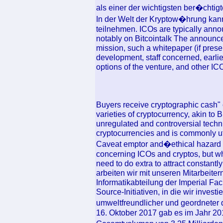
als einer der wichtigsten ber�chtig
In der Welt der Kryptow�hrung kann
teilnehmen. ICOs are typically ann
notably on Bitcointalk The announce
mission, such a whitepaper (if presen
development, staff concerned, earlie
options of the venture, and other ICO
Buyers receive cryptographic cash" 
varieties of cryptocurrency, akin to Bi
unregulated and controversial techn
cryptocurrencies and is commonly ut
Caveat emptor and�ethical hazard a
concerning ICOs and cryptos, but whe
need to do extra to attract constantly
arbeiten wir mit unseren Mitarbeite
Informatikabteilung der Imperial F
Source-Initiativen, in die wir invest
umweltfreundlicher und geordneter
16. Oktober 2017 gab es im Jahr 2