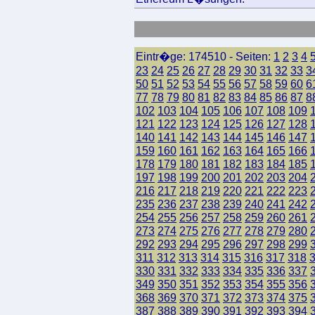
Eintr�ge: 174510 - Seiten:
1
2
3
4
23
24
25
26
27
28
29
30
31
32
33
3
50
51
52
53
54
55
56
57
58
59
60
6
77
78
79
80
81
82
83
84
85
86
87
8
102
103
104
105
106
107
108
109
121
122
123
124
125
126
127
128
140
141
142
143
144
145
146
147
159
160
161
162
163
164
165
166
178
179
180
181
182
183
184
185
197
198
199
200
201
202
203
204
216
217
218
219
220
221
222
223
235
236
237
238
239
240
241
242
254
255
256
257
258
259
260
261
273
274
275
276
277
278
279
280
292
293
294
295
296
297
298
299
311
312
313
314
315
316
317
318
330
331
332
333
334
335
336
337
349
350
351
352
353
354
355
356
368
369
370
371
372
373
374
375
387
388
389
390
391
392
393
394