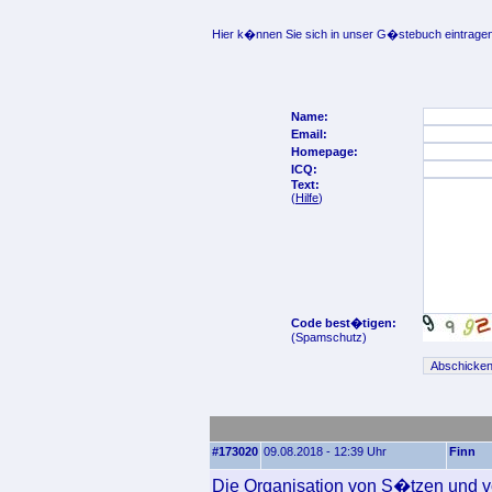
Hier k�nnen Sie sich in unser G�stebuch eintragen
Name:
Email:
Homepage:
ICQ:
Text:
(
Hilfe
)
Code best�tigen:
(Spamschutz)
#173020
09.08.2018 - 12:39 Uhr
Finn
Die Organisation von S�tzen und v