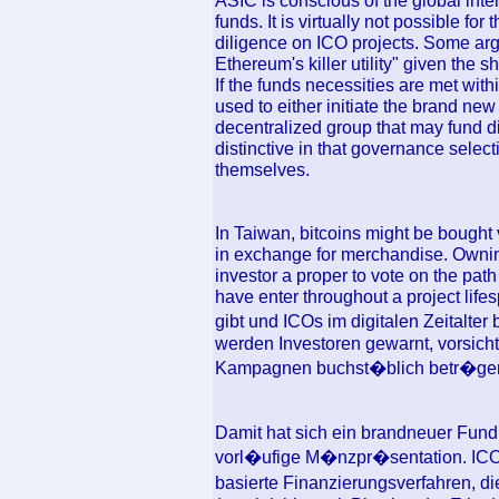
ASIC is conscious of the global inte
funds. It is virtually not possible for
diligence on ICO projects. Some arg
Ethereum's killer utility" given the 
If the funds necessities are met with
used to either initiate the brand new
decentralized group that may fund di
distinctive in that governance selec
themselves.
In Taiwan, bitcoins might be bought 
in exchange for merchandise. Owning
investor a proper to vote on the path
have enter throughout a project lif
gibt und ICOs im digitalen Zeitalt
werden Investoren gewarnt, vorsicht
Kampagnen buchst�blich betr�geri
Damit hat sich ein brandneuer Fundra
vorl�ufige M�nzpr�sentation. ICOs
basierte Finanzierungsverfahren, 