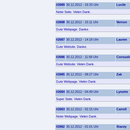
#2689
30.12.2012 - 16:33 Uhr
Lucile
Nette Seite. Vielen Dank.
#2688
30.12.2012 - 15:11 Uhr
Vernon
Gute Webpage. Danke.
#2687
30.12.2012 - 14:18 Uhr
Lauren
Gute Website. Danke.
#2686
30.12.2012 - 11:58 Uhr
Consuel
Gute Website. Vielen Dank.
#2685
30.12.2012 - 08:27 Uhr
Zak
Gute Webpage. Vielen Dank.
#2684
30.12.2012 - 04:49 Uhr
Lynette
Super Seite. Vielen Dank.
#2683
30.12.2012 - 02:15 Uhr
Carroll
Nette Webpage. Vielen Dank.
#2682
30.12.2012 - 01:01 Uhr
Stacey