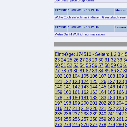
buy prescription drugs online
#173362
10.08.2018 - 13:13 Uhr
Maricru
Wollte Euch einfach mal in diesem Gaestebuch einen 
#173361
10.08.2018 - 13:12 Uhr
Loreen
Vielen Dank! Wollt ich nur mal sagen.
Eintr�ge: 174510 - Seiten:
1
2
3
4
23
24
25
26
27
28
29
30
31
32
33
3
50
51
52
53
54
55
56
57
58
59
60
6
77
78
79
80
81
82
83
84
85
86
87
8
102
103
104
105
106
107
108
109
121
122
123
124
125
126
127
128
140
141
142
143
144
145
146
147
159
160
161
162
163
164
165
166
178
179
180
181
182
183
184
185
197
198
199
200
201
202
203
204
216
217
218
219
220
221
222
223
235
236
237
238
239
240
241
242
254
255
256
257
258
259
260
261
273
274
275
276
277
278
279
280