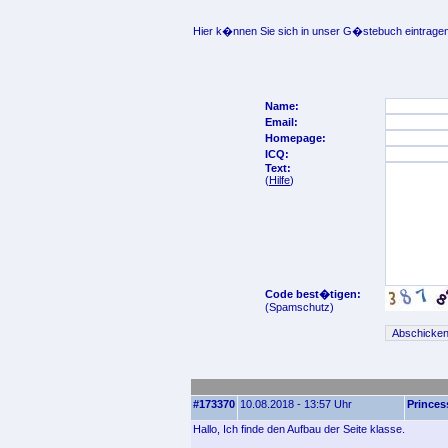
Hier k�nnen Sie sich in unser G�stebuch eintragen
Name:
Email:
Homepage:
ICQ:
Text:
(
Hilfe
)
Code best�tigen:
(Spamschutz)
#173370
10.08.2018 - 13:57 Uhr
Princes
Hallo, Ich finde den Aufbau der Seite klasse.