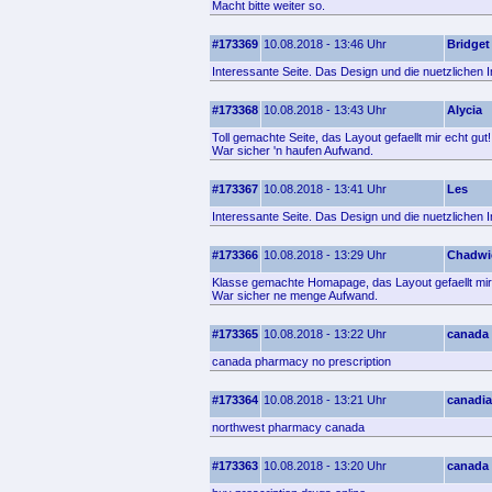
Macht bitte weiter so.
#173369
10.08.2018 - 13:46 Uhr
Bridget
Interessante Seite. Das Design und die nuetzlichen I
#173368
10.08.2018 - 13:43 Uhr
Alycia
Toll gemachte Seite, das Layout gefaellt mir echt gut!
War sicher 'n haufen Aufwand.
#173367
10.08.2018 - 13:41 Uhr
Les
Interessante Seite. Das Design und die nuetzlichen I
#173366
10.08.2018 - 13:29 Uhr
Chadwi
Klasse gemachte Homapage, das Layout gefaellt mir
War sicher ne menge Aufwand.
#173365
10.08.2018 - 13:22 Uhr
canada
canada pharmacy no prescription
#173364
10.08.2018 - 13:21 Uhr
canadia
northwest pharmacy canada
#173363
10.08.2018 - 13:20 Uhr
canada