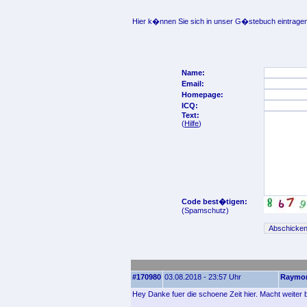
Hier k�nnen Sie sich in unser G�stebuch eintragen
Name:
Email:
Homepage:
ICQ:
Text:
(
Hilfe
)
Code best�tigen:
(Spamschutz)
#170980
03.08.2018 - 23:57 Uhr
Raymo
Hey Danke fuer die schoene Zeit hier. Macht weiter b