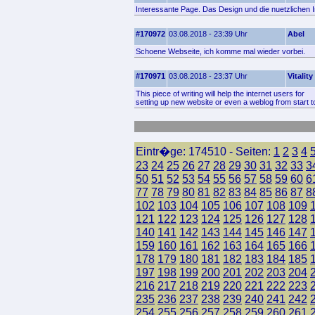
Interessante Page. Das Design und die nuetzlichen I
#170972
03.08.2018 - 23:39 Uhr
Abel
Schoene Webseite, ich komme mal wieder vorbei.
#170971
03.08.2018 - 23:37 Uhr
Vitalit
This piece of writing will help the internet users for
setting up new website or even a weblog from start t
Eintr�ge: 174510 - Seiten:
1
2
3
4
23
24
25
26
27
28
29
30
31
32
33
3
50
51
52
53
54
55
56
57
58
59
60
6
77
78
79
80
81
82
83
84
85
86
87
8
102
103
104
105
106
107
108
109
121
122
123
124
125
126
127
128
140
141
142
143
144
145
146
147
159
160
161
162
163
164
165
166
178
179
180
181
182
183
184
185
197
198
199
200
201
202
203
204
216
217
218
219
220
221
222
223
235
236
237
238
239
240
241
242
254
255
256
257
258
259
260
261