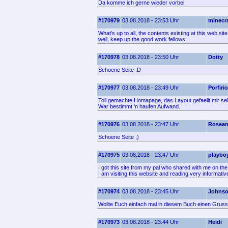
Da komme ich gerne wieder vorbei.
#170979
03.08.2018 - 23:53 Uhr
minecra
What's up to all, the contents existing at this web s
well, keep up the good work fellows.
#170978
03.08.2018 - 23:50 Uhr
Dotty
Schoene Seite :D
#170977
03.08.2018 - 23:49 Uhr
Porfirio
Toll gemachte Homapage, das Layout gefaellt mir seh
War bestimmt 'n haufen Aufwand.
#170976
03.08.2018 - 23:47 Uhr
Rosea
Schoene Seite ;)
#170975
03.08.2018 - 23:47 Uhr
playbo
I got this site from my pal who shared with me on the 
I am visiting this website and reading very informativ
#170974
03.08.2018 - 23:45 Uhr
Johns
Wollte Euch einfach mal in diesem Buch einen Gruss 
#170973
03.08.2018 - 23:44 Uhr
Heidi