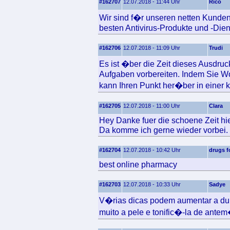
#162707
12.07.2018 - 11:44 Uhr
Rico
Wir sind f�r unseren netten Kunden
besten Antivirus-Produkte und -Die
#162706
12.07.2018 - 11:09 Uhr
Trudi
Es ist �ber die Zeit dieses Ausdru
Aufgaben vorbereiten. Indem Sie Wo
kann Ihren Punkt her�ber in einer kl
#162705
12.07.2018 - 11:00 Uhr
Clara
Hey Danke fuer die schoene Zeit hie
Da komme ich gerne wieder vorbei.
#162704
12.07.2018 - 10:42 Uhr
drugs f
best online pharmacy
#162703
12.07.2018 - 10:33 Uhr
Sadye
V�rias dicas podem aumentar a d
muito a pele e tonific�-la de ante