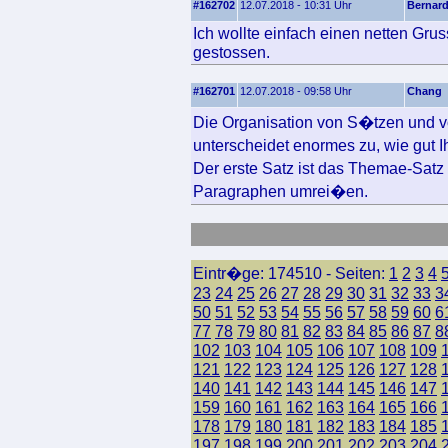
#162702
12.07.2018 - 10:31 Uhr
Bernar
Ich wollte einfach einen netten Gru
gestossen.
#162701
12.07.2018 - 09:58 Uhr
Chang
Die Organisation von S�tzen und v
unterscheidet enormes zu, wie gut 
Der erste Satz ist das Themae-Sat
Paragraphen umrei�en.
Eintr�ge: 174510 - Seiten:
1
2
3
4
23
24
25
26
27
28
29
30
31
32
33
3
50
51
52
53
54
55
56
57
58
59
60
6
77
78
79
80
81
82
83
84
85
86
87
8
102
103
104
105
106
107
108
109
121
122
123
124
125
126
127
128
140
141
142
143
144
145
146
147
159
160
161
162
163
164
165
166
178
179
180
181
182
183
184
185
197
198
199
200
201
202
203
204