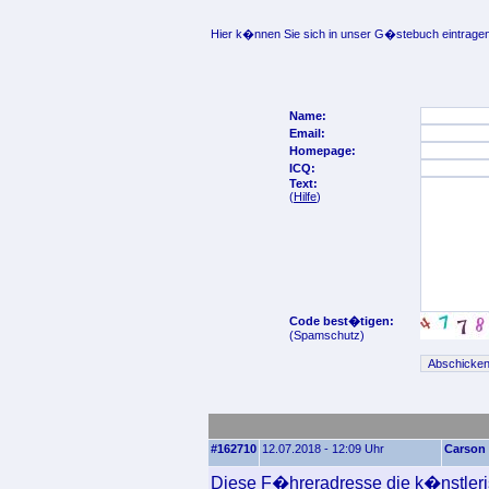
Hier k�nnen Sie sich in unser G�stebuch eintragen
Name:
Email:
Homepage:
ICQ:
Text:
(
Hilfe
)
Code best�tigen:
(Spamschutz)
#162710
12.07.2018 - 12:09 Uhr
Carson
Diese F�hreradresse die k�nstlerisc