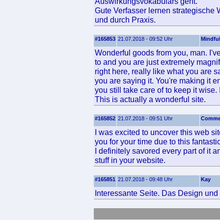
Auswirkungsvokabulars geht.
Gute Verfasser lernen strategische 
und durch Praxis.
#165853
21.07.2018 - 09:52 Uhr
Mindful
Wonderful goods from you, man. I've 
to and you are just extremely magnif
right here, really like what you are
you are saying it. You're making it e
you still take care of to keep it wise.
This is actually a wonderful site.
#165852
21.07.2018 - 09:51 Uhr
Commer
I was excited to uncover this web sit
you for your time due to this fantasti
I definitely savored every part of it
stuff in your website.
#165851
21.07.2018 - 09:48 Uhr
Kay
Interessante Seite. Das Design und 