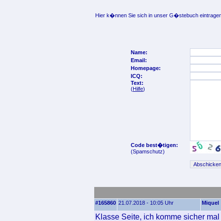
Hier k�nnen Sie sich in unser G�stebuch eintragen
Name:
Email:
Homepage:
ICQ:
Text:
(
Hilfe
)
Code best�tigen:
(Spamschutz)
#165860
21.07.2018 - 10:05 Uhr
Miquel
Klasse Seite, ich komme sicher mal 