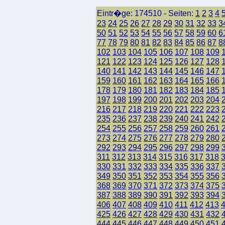
Eintr�ge: 174510 - Seiten:
1
2
3
4
23
24
25
26
27
28
29
30
31
32
33
3
50
51
52
53
54
55
56
57
58
59
60
6
77
78
79
80
81
82
83
84
85
86
87
8
102
103
104
105
106
107
108
109
121
122
123
124
125
126
127
128
140
141
142
143
144
145
146
147
159
160
161
162
163
164
165
166
178
179
180
181
182
183
184
185
197
198
199
200
201
202
203
204
216
217
218
219
220
221
222
223
235
236
237
238
239
240
241
242
254
255
256
257
258
259
260
261
273
274
275
276
277
278
279
280
292
293
294
295
296
297
298
299
311
312
313
314
315
316
317
318
330
331
332
333
334
335
336
337
349
350
351
352
353
354
355
356
368
369
370
371
372
373
374
375
387
388
389
390
391
392
393
394
406
407
408
409
410
411
412
413
425
426
427
428
429
430
431
432
444
445
446
447
448
449
450
451