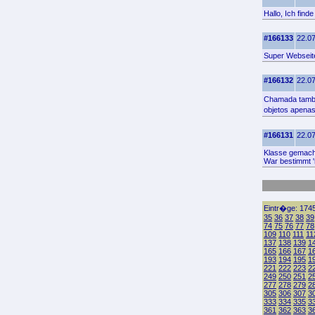
Hallo, Ich find
#166133
22.07
Super Webseite
#166132
22.07
Chamada tamb�
objetos apena
#166131
22.07
Klasse gemacht
War bestimmt '
Eintr�ge: 1745
35
36
37
38
39
74
75
76
77
78
109
110
111
11
137
138
139
1
165
166
167
1
193
194
195
1
221
222
223
2
249
250
251
2
277
278
279
2
305
306
307
3
333
334
335
3
361
362
363
3