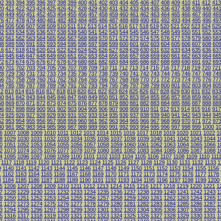
92
393
394
395
396
397
398
399
400
401
402
403
404
405
406
407
408
409
410
411
412
413
20
421
422
423
424
425
426
427
428
429
430
431
432
433
434
435
436
437
438
439
440
44
48
449
450
451
452
453
454
455
456
457
458
459
460
461
462
463
464
465
466
467
468
46
76
477
478
479
480
481
482
483
484
485
486
487
488
489
490
491
492
493
494
495
496
49
04
505
506
507
508
509
510
511
512
513
514
515
516
517
518
519
520
521
522
523
524
525
32
533
534
535
536
537
538
539
540
541
542
543
544
545
546
547
548
549
550
551
552
55
60
561
562
563
564
565
566
567
568
569
570
571
572
573
574
575
576
577
578
579
580
58
88
589
590
591
592
593
594
595
596
597
598
599
600
601
602
603
604
605
606
607
608
60
16
617
618
619
620
621
622
623
624
625
626
627
628
629
630
631
632
633
634
635
636
63
44
645
646
647
648
649
650
651
652
653
654
655
656
657
658
659
660
661
662
663
664
66
72
673
674
675
676
677
678
679
680
681
682
683
684
685
686
687
688
689
690
691
692
69
00
701
702
703
704
705
706
707
708
709
710
711
712
713
714
715
716
717
718
719
720
721
28
729
730
731
732
733
734
735
736
737
738
739
740
741
742
743
744
745
746
747
748
74
56
757
758
759
760
761
762
763
764
765
766
767
768
769
770
771
772
773
774
775
776
77
84
785
786
787
788
789
790
791
792
793
794
795
796
797
798
799
800
801
802
803
804
80
12
813
814
815
816
817
818
819
820
821
822
823
824
825
826
827
828
829
830
831
832
833
40
841
842
843
844
845
846
847
848
849
850
851
852
853
854
855
856
857
858
859
860
86
68
869
870
871
872
873
874
875
876
877
878
879
880
881
882
883
884
885
886
887
888
88
96
897
898
899
900
901
902
903
904
905
906
907
908
909
910
911
912
913
914
915
916
917
24
925
926
927
928
929
930
931
932
933
934
935
936
937
938
939
940
941
942
943
944
94
52
953
954
955
956
957
958
959
960
961
962
963
964
965
966
967
968
969
970
971
972
97
80
981
982
983
984
985
986
987
988
989
990
991
992
993
994
995
996
997
998
999
1000
1
6
1007
1008
1009
1010
1011
1012
1013
1014
1015
1016
1017
1018
1019
1020
1021
1022
1
8
1029
1030
1031
1032
1033
1034
1035
1036
1037
1038
1039
1040
1041
1042
1043
1044
1
0
1051
1052
1053
1054
1055
1056
1057
1058
1059
1060
1061
1062
1063
1064
1065
1066
1
2
1073
1074
1075
1076
1077
1078
1079
1080
1081
1082
1083
1084
1085
1086
1087
1088
1
4
1095
1096
1097
1098
1099
1100
1101
1102
1103
1104
1105
1106
1107
1108
1109
1110
111
1117
1118
1119
1120
1121
1122
1123
1124
1125
1126
1127
1128
1129
1130
1131
1132
1133
1
9
1140
1141
1142
1143
1144
1145
1146
1147
1148
1149
1150
1151
1152
1153
1154
1155
1156
1
1162
1163
1164
1165
1166
1167
1168
1169
1170
1171
1172
1173
1174
1175
1176
1177
1178
3
1184
1185
1186
1187
1188
1189
1190
1191
1192
1193
1194
1195
1196
1197
1198
1199
1200
5
1206
1207
1208
1209
1210
1211
1212
1213
1214
1215
1216
1217
1218
1219
1220
1221
1
7
1228
1229
1230
1231
1232
1233
1234
1235
1236
1237
1238
1239
1240
1241
1242
1243
1
9
1250
1251
1252
1253
1254
1255
1256
1257
1258
1259
1260
1261
1262
1263
1264
1265
1
1
1272
1273
1274
1275
1276
1277
1278
1279
1280
1281
1282
1283
1284
1285
1286
1287
1
3
1294
1295
1296
1297
1298
1299
1300
1301
1302
1303
1304
1305
1306
1307
1308
1309
1
5
1316
1317
1318
1319
1320
1321
1322
1323
1324
1325
1326
1327
1328
1329
1330
1331
1