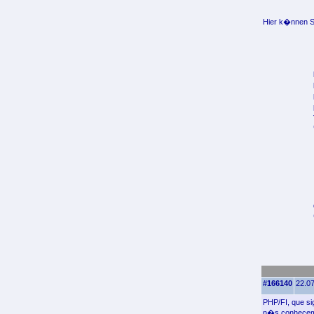
Hier k�nnen Si
#166140
22.07
PHP/FI, que si
n�s conhecemo