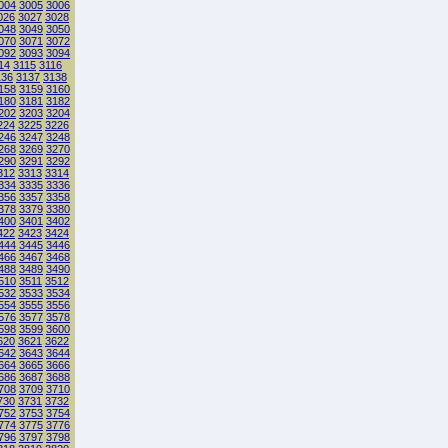
004
3005
3006
026
3027
3028
048
3049
3050
070
3071
3072
092
3093
3094
14
3115
3116
136
3137
3138
158
3159
3160
180
3181
3182
202
3203
3204
224
3225
3226
246
3247
3248
268
3269
3270
290
3291
3292
312
3313
3314
334
3335
3336
356
3357
3358
378
3379
3380
400
3401
3402
422
3423
3424
444
3445
3446
466
3467
3468
488
3489
3490
510
3511
3512
532
3533
3534
554
3555
3556
576
3577
3578
598
3599
3600
620
3621
3622
642
3643
3644
664
3665
3666
686
3687
3688
708
3709
3710
730
3731
3732
752
3753
3754
774
3775
3776
796
3797
3798