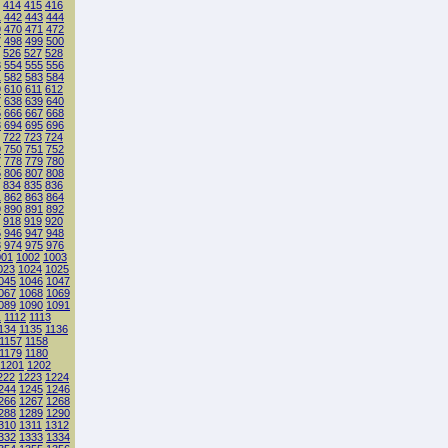
414
415
416
1
442
443
444
9
470
471
472
7
498
499
500
526
527
528
3
554
555
556
1
582
583
584
9
610
611
612
7
638
639
640
5
666
667
668
3
694
695
696
722
723
724
9
750
751
752
7
778
779
780
5
806
807
808
834
835
836
1
862
863
864
9
890
891
892
918
919
920
5
946
947
948
3
974
975
976
001
1002
1003
023
1024
1025
045
1046
1047
067
1068
1069
089
1090
1091
1
1112
1113
134
1135
1136
1157
1158
1179
1180
1201
1202
222
1223
1224
244
1245
1246
266
1267
1268
288
1289
1290
310
1311
1312
332
1333
1334