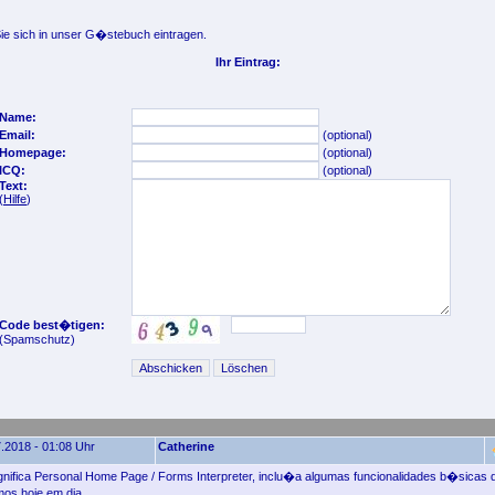
e sich in unser G�stebuch eintragen.
Ihr Eintrag:
Name:
Email:
(optional)
Homepage:
(optional)
ICQ:
(optional)
Text:
(
Hilfe
)
Code best�tigen:
(Spamschutz)
.2018 - 01:08 Uhr
Catherine
gnifica Personal Home Page / Forms Interpreter, inclu�a algumas funcionalidades b�sicas
s hoje em dia.