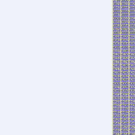
3799
3800
380
3821
3822
382
3843
3844
384
3865
3866
386
3887
3888
388
3909
3910
391
3931
3932
393
3953
3954
395
3975
3976
397
3997
3998
399
4019
4020
402
4041
4042
404
4063
4064
406
4085
4086
408
4107
4108
410
4129
4130
413
4151
4152
415
4173
4174
417
4195
4196
419
4217
4218
421
4239
4240
424
4261
4262
426
4283
4284
428
4305
4306
430
4327
4328
432
4349
4350
435
4371
4372
437
4393
4394
439
4415
4416
441
4437
4438
443
4459
4460
446
4481
4482
448
4503
4504
450
4525
4526
452
4547
4548
454
4569
4570
457
4591
4592
459
4613
4614
461