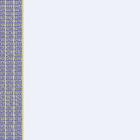
190
2191
2192
212
2213
2214
234
2235
2236
256
2257
2258
278
2279
2280
300
2301
2302
322
2323
2324
344
2345
2346
366
2367
2368
388
2389
2390
410
2411
2412
432
2433
2434
454
2455
2456
476
2477
2478
498
2499
2500
520
2521
2522
542
2543
2544
564
2565
2566
586
2587
2588
608
2609
2610
630
2631
2632
652
2653
2654
674
2675
2676
696
2697
2698
718
2719
2720
740
2741
2742
762
2763
2764
784
2785
2786
806
2807
2808
828
2829
2830
850
2851
2852
872
2873
2874
894
2895
2896
916
2917
2918
938
2939
2940
960
2961
2962
982
2983
2984