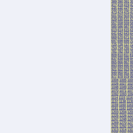
389
390
391
3
417
418
419
4
445
446
447
4
473
474
475
4
501
502
503
5
529
530
531
5
557
558
559
5
585
586
587
5
613
614
615
6
641
642
643
6
669
670
671
6
697
698
699
7
725
726
727
7
753
754
755
7
781
782
783
7
809
810
811
8
837
838
839
8
865
866
867
8
893
894
895
8
921
922
923
9
949
950
951
9
977
978
979
9
1004
1005
100
1026
1027
102
1048
1049
105
1070
1071
107
1092
1093
109
1114
1115
1116
1137
1138
113
1159
1160
116
1181
1182
118
1203
1204
120
1225
1226
122
1247
1248
124
1269
1270
127
1291
1292
129
1313
1314
131