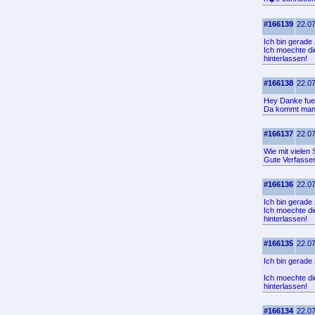
#166139
22.07
Ich bin gerade
Ich moechte di
hinterlassen!
#166138
22.07
Hey Danke fuer
Da kommt man 
#166137
22.07
Wie mit vielen
Gute Verfasser
#166136
22.07
Ich bin gerade 
Ich moechte di
hinterlassen!
#166135
22.07
Ich bin gerade 
Ich moechte die
hinterlassen!
#166134
22.07