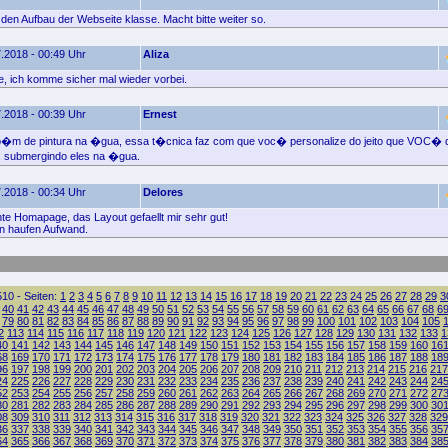
e den Aufbau der Webseite klasse. Macht bitte weiter so.
.2018 - 00:49 Uhr
Aliza
, ich komme sicher mal wieder vorbei.
.2018 - 00:39 Uhr
Ernest
m de pintura na �gua, essa t�cnica faz com que voc� personalize do jeito que VOC� q
s submergindo eles na �gua.
.2018 - 00:34 Uhr
Delores
e Homapage, das Layout gefaellt mir sehr gut!
n haufen Aufwand.
10 - Seiten:
1
2
3
4
5
6
7
8
9
10
11
12
13
14
15
16
17
18
19
20
21
22
23
24
25
26
27
28
29
3
40
41
42
43
44
45
46
47
48
49
50
51
52
53
54
55
56
57
58
59
60
61
62
63
64
65
66
67
68
6
79
80
81
82
83
84
85
86
87
88
89
90
91
92
93
94
95
96
97
98
99
100
101
102
103
104
105
2
113
114
115
116
117
118
119
120
121
122
123
124
125
126
127
128
129
130
131
132
133
1
40
141
142
143
144
145
146
147
148
149
150
151
152
153
154
155
156
157
158
159
160
16
68
169
170
171
172
173
174
175
176
177
178
179
180
181
182
183
184
185
186
187
188
18
96
197
198
199
200
201
202
203
204
205
206
207
208
209
210
211
212
213
214
215
216
217
24
225
226
227
228
229
230
231
232
233
234
235
236
237
238
239
240
241
242
243
244
24
52
253
254
255
256
257
258
259
260
261
262
263
264
265
266
267
268
269
270
271
272
27
80
281
282
283
284
285
286
287
288
289
290
291
292
293
294
295
296
297
298
299
300
30
08
309
310
311
312
313
314
315
316
317
318
319
320
321
322
323
324
325
326
327
328
329
36
337
338
339
340
341
342
343
344
345
346
347
348
349
350
351
352
353
354
355
356
35
64
365
366
367
368
369
370
371
372
373
374
375
376
377
378
379
380
381
382
383
384
38