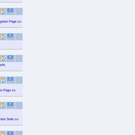
signten Page zu
eht.
ten Page zu
.
nten Seite zu