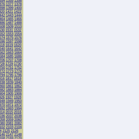
354
1355
1356
376
1377
1378
398
1399
1400
420
1421
1422
442
1443
1444
464
1465
1466
486
1487
1488
508
1509
1510
530
1531
1532
552
1553
1554
574
1575
1576
596
1597
1598
618
1619
1620
640
1641
1642
662
1663
1664
684
1685
1686
706
1707
1708
728
1729
1730
750
1751
1752
772
1773
1774
794
1795
1796
816
1817
1818
838
1839
1840
860
1861
1862
882
1883
1884
904
1905
1906
926
1927
1928
948
1949
1950
970
1971
1972
992
1993
1994
014
2015
2016
036
2037
2038
058
2059
2060
080
2081
2082
102
2103
2104
4
2125
2126
146
2147
2148
168
2169
2170