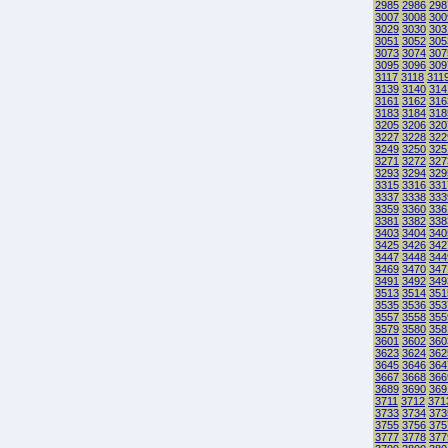
2985
2986
298
3007
3008
300
3029
3030
303
3051
3052
305
3073
3074
307
3095
3096
309
3117
3118
311
3139
3140
314
3161
3162
316
3183
3184
318
3205
3206
320
3227
3228
322
3249
3250
325
3271
3272
327
3293
3294
329
3315
3316
331
3337
3338
333
3359
3360
336
3381
3382
338
3403
3404
340
3425
3426
342
3447
3448
344
3469
3470
347
3491
3492
349
3513
3514
351
3535
3536
353
3557
3558
355
3579
3580
358
3601
3602
360
3623
3624
362
3645
3646
364
3667
3668
366
3689
3690
369
3711
3712
371
3733
3734
373
3755
3756
375
3777
3778
377