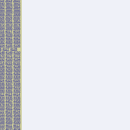
818
3819
3820
840
3841
3842
862
3863
3864
884
3885
3886
906
3907
3908
928
3929
3930
950
3951
3952
972
3973
3974
994
3995
3996
016
4017
4018
038
4039
4040
060
4061
4062
082
4083
4084
104
4105
4106
6
4127
4128
148
4149
4150
170
4171
4172
192
4193
4194
214
4215
4216
236
4237
4238
258
4259
4260
280
4281
4282
302
4303
4304
324
4325
4326
346
4347
4348
368
4369
4370
390
4391
4392
412
4413
4414
434
4435
4436
456
4457
4458
478
4479
4480
500
4501
4502
522
4523
4524
544
4545
4546
566
4567
4568
588
4589
4590
610
4611
4612
632
4633
4634