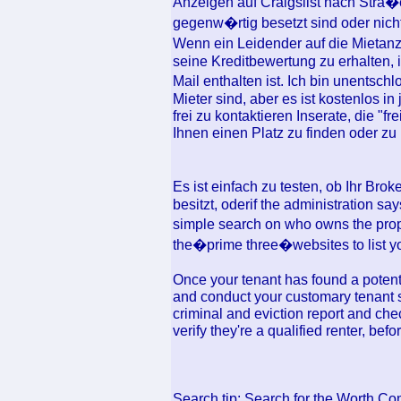
Anzeigen auf Craigslist nach Stra
gegenw�rtig besetzt sind oder nicht
Wenn ein Leidender auf die Mietanze
seine Kreditbewertung zu erhalten, i
Mail enthalten ist. Ich bin unentsch
Mieter sind, aber es ist kostenlos in 
frei zu kontaktieren Inserate, die "fr
Ihnen einen Platz zu finden oder zu 
Es ist einfach zu testen, ob Ihr Brok
besitzt, oderif the administration sa
simple search on who owns the proper
the�prime three�websites to list you
Once your tenant has found a potenti
and conduct your customary tenant s
criminal and eviction report and ch
verify they're a qualified renter, bef
Search tip: Search for the Worth Co