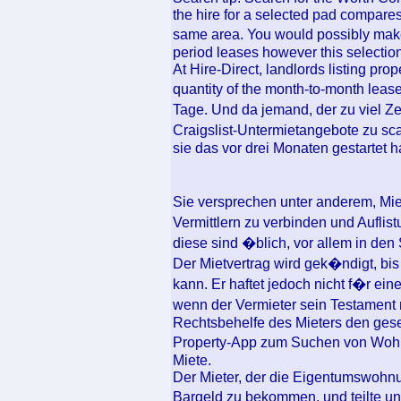
the hire for a selected pad compares
same area. You would possibly make
period leases however this selecti
At Hire-Direct, landlords listing prop
quantity of the month-to-month leas
Tage. Und da jemand, der zu viel Z
Craigslist-Untermietangebote zu sc
sie das vor drei Monaten gestartet 
Sie versprechen unter anderem, Mie
Vermittlern zu verbinden und Aufl
diese sind �blich, vor allem in de
Der Mietvertrag wird gek�ndigt, bis
kann. Er haftet jedoch nicht f�r e
wenn der Vermieter sein Testament n
Rechtsbehelfe des Mieters den ges
Property-App zum Suchen von Woh
Miete.
Der Mieter, der die Eigentumswohnun
Bargeld zu bekommen, und teilte uns