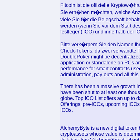
Fitcoin ist die offizielle Kryptow�
Sie erh�hen m�chten, welche Anza
viele Sie f�r die Belegschaft behal
werden (wenn Sie vor dem Start des
festlegen) ICO) und innerhalb der I
Bitte verk�rpern Sie den Namen Ihre
Check-Tokens, da zwei verwandte To
DoublePoker might be decentralized 
application or standalone on PCs an
performance for smart contracts used
administration, pay-outs and all th
There has been a massive growth in
have been shut to at least one thousa
globe. Top ICO List offers an up to da
Offerings, pre-ICOs, upcoming ICOs 
ICOs.
AlchemyByte is a new digital token b
cryptoassets whose value is determi
its laboratory ' AlchemySmartLab wh