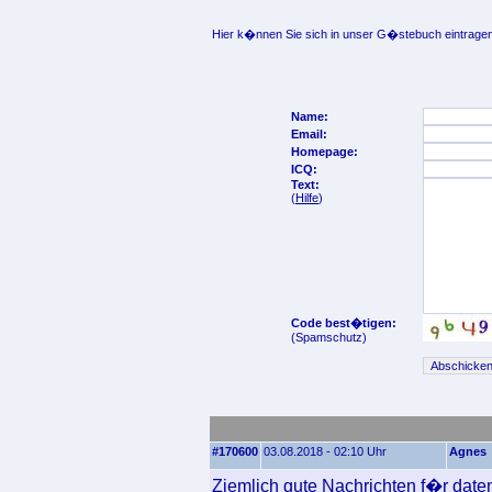
Hier k�nnen Sie sich in unser G�stebuch eintragen
Name:
Email:
Homepage:
ICQ:
Text:
(
Hilfe
)
Code best�tigen:
(Spamschutz)
#170600
03.08.2018 - 02:10 Uhr
Agnes
Ziemlich gute Nachrichten f�r date