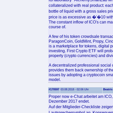
collateralized with real product: ea
bottle of liquid with a gross sales p
price is as excessive as �'�10 with
The constant inflow of ICO's can m
course of.
A few of his token crowdsale transac
ParagonCoin, GoldMint, Propy, Cind
is a marketplace for tokens, digital
investing. First Crypto ETF will prob
property (crypto currencies) and div
A decentralized professional socia
provides them back ownership of their
issues by adopting a cryptocoin s
model.
#170597
03.08.2018 - 02:06 Uhr
Beatris
Proper now e-Chat arbeitet am ICO
Dezember 2017 endet.
Auf der Mitglieder-Checkliste zeige
Lautsprechersymbol an. Konseque