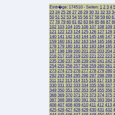
Eintr�ge: 174510 - Seiten:
1
2
3
4
23
24
25
26
27
28
29
30
31
32
33
3
50
51
52
53
54
55
56
57
58
59
60
6
77
78
79
80
81
82
83
84
85
86
87
8
102
103
104
105
106
107
108
109
121
122
123
124
125
126
127
128
140
141
142
143
144
145
146
147
159
160
161
162
163
164
165
166
178
179
180
181
182
183
184
185
197
198
199
200
201
202
203
204
216
217
218
219
220
221
222
223
235
236
237
238
239
240
241
242
254
255
256
257
258
259
260
261
273
274
275
276
277
278
279
280
292
293
294
295
296
297
298
299
311
312
313
314
315
316
317
318
330
331
332
333
334
335
336
337
349
350
351
352
353
354
355
356
368
369
370
371
372
373
374
375
387
388
389
390
391
392
393
394
406
407
408
409
410
411
412
413
425
426
427
428
429
430
431
432
444
445
446
447
448
449
450
451