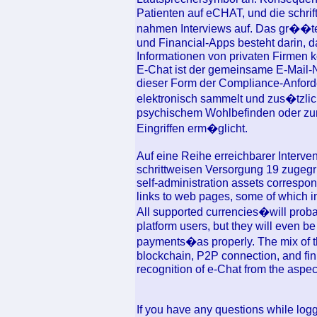
Patienten auf eCHAT, und die schrift
nahmen Interviews auf. Das gr��te
und Financial-Apps besteht darin, 
Informationen von privaten Firmen ko
E-Chat ist der gemeinsame E-Mail-N
dieser Form der Compliance-Anford
elektronisch sammelt und zus�tzli
psychischem Wohlbefinden oder zu
Eingriffen erm�glicht.
Auf eine Reihe erreichbarer Interv
schrittweisen Versorgung 19 zugegri
self-administration assets correspond
links to web pages, some of which 
All supported currencies�will pro
platform users, but they will even b
payments�as properly. The mix of th
blockchain, P2P connection, and fin
recognition of e-Chat from the aspec
If you have any questions while log