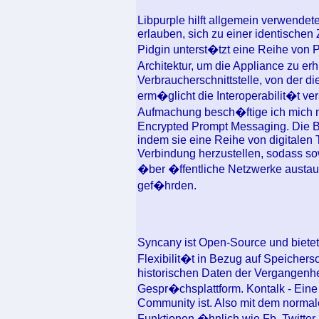
Libpurple hilft allgemein verwende
erlauben, sich zu einer identische
Pidgin unterst�tzt eine Reihe von Pr
Architektur, um die Appliance zu er
Verbraucherschnittstelle, von der di
erm�glicht die Interoperabilit�t ver
Aufmachung besch�ftige ich mich mi
Encrypted Prompt Messaging. Die B
indem sie eine Reihe von digitalen 
Verbindung herzustellen, sodass s
�ber �ffentliche Netzwerke austa
gef�hrden.
Syncany ist Open-Source und biete
Flexibilit�t in Bezug auf Speicherso
historischen Daten der Vergangenhe
Gespr�chsplattform. Kontalk - Eine
Community ist. Also mit dem normale
Funktionen �hnlich wie Fb, Twitter