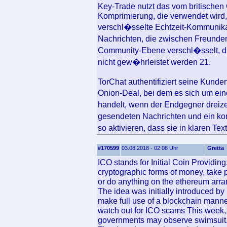
Key-Trade nutzt das vom britische
Komprimierung, die verwendet wird
verschl�sselte Echtzeit-Kommunika
Nachrichten, die zwischen Freunde
Community-Ebene verschl�sselt, die
nicht gew�hrleistet werden 21.
TorChat authentifiziert seine Kunde
Onion-Deal, bei dem es sich um ei
handelt, wenn der Endgegner dreizeh
gesendeten Nachrichten und ein kom
so aktivieren, dass sie in klaren T
#170599
03.08.2018 - 02:08 Uhr
Gretta
ICO stands for Initial Coin Providi
cryptographic forms of money, take 
or do anything on the ethereum arra
The idea was initially introduced by
make full use of a blockchain mann
watch out for ICO scams This week, 
governments may observe swimsuit