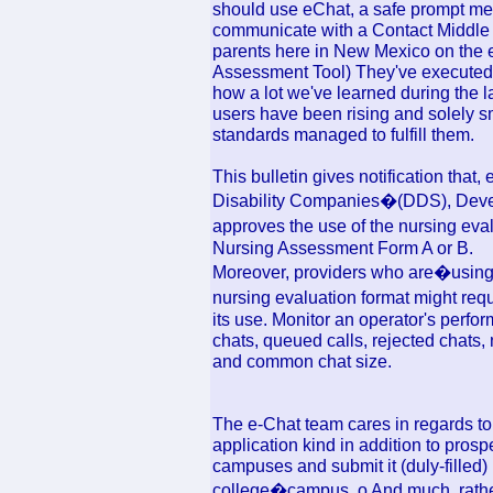
should use eChat, a safe prompt mes
communicate with a Contact Middle B
parents here in New Mexico on the
Assessment Tool) They've executed 
how a lot we've learned during the la
users have been rising and solely sm
standards managed to fulfill them.
This bulletin gives notification that
Disability Companies�(DDS), Develo
approves the use of the nursing eva
Nursing Assessment Form A or B.
Moreover, providers who are�using v
nursing evaluation format might re
its use. Monitor an operator's perfo
chats, queued calls, rejected chats,
and common chat size.
The e-Chat team cares in regards to 
application kind in addition to pros
campuses and submit it (duly-filled) 
college�campus. o And much, rather 