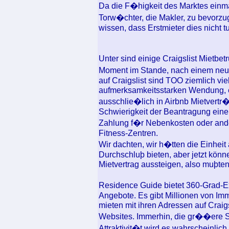
Da die F�higkeit des Marktes einma
Torw�chter, die Makler, zu bevorzuge
wissen, dass Erstmieter dies nicht t
Unter sind einige Craigslist Mietbe
Moment im Stande, nach einem neue
auf Craigslist sind TOO ziemlich vie
aufmerksamkeitsstarken Wendung, ei
ausschlie�lich in Airbnb Mietvertr
Schwierigkeit der Beantragung einer
Zahlung f�r Nebenkosten oder and
Fitness-Zentren.
Wir dachten, wir h�tten die Einheit
Durchschluþ bieten, aber jetzt könn
Mietvertrag aussteigen, also muþten
Residence Guide bietet 360-Grad-Ex
Angebote. Es gibt Millionen von Im
mieten mit ihren Adressen auf Craig
Websites. Immerhin, die gr��ere St
Attraktivit�t wird es wahrscheinlich