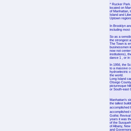
^ Rucker Park 
located on Manh
of Manhattan, t
Island and Libe
Uptown region
In Brooklyn an
including most
So as a sensibl
the strongest ar
The Town is en
businessmen in 
now not center
institutions), t
dance 1 , or in
In 1956, the Sc
to a massive co
hydroelectric c
the world.
Long Island can
Otsego County,
picturesque hil
or South-east
Manhattan's sk
the tallest bui
accomplished b
accomplished s
Gothic Revival 
years it was th
of the Susqueh
of Albany, New 
and Governors 