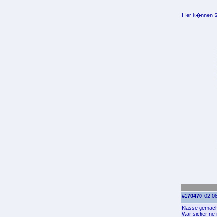
Hier k�nnen Si
#170470
02.08
Klasse gemacht
War sicher ne 