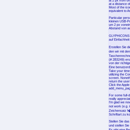
at 2 px from on
at a distance o
Most of the ico
equivalent to A
Particular per
kleinen USB-Po
um 2 px vonein
Abstand von ac
GLYPHICONS is
auf Einfachheit
Erstellen Sie 
den wir mit de
Taschenrechner
(# 2B3249) ers
von der richti
Eine benutzerd
Take your time
utilizing the C
screen. Noneth
return the user
Click the Appl
add_menu_page(
For some full-
really apprecia
I'm glad we no
not work (e.g.
Zeichensatz f�
Schriftart zu k
Stellen Sie da
und stellen Si
Es gibt eine 