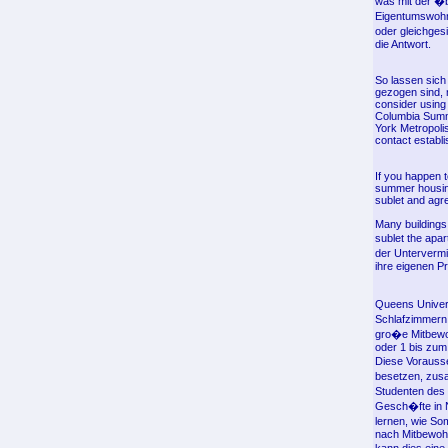
was mit der �
Eigentumswohn
oder gleichges
die Antwort.
So lassen sich 
gezogen sind, n
consider using
Columbia Summe
York Metropoli
contact establi
If you happen t
summer housing 
sublet and agre
Many buildings 
sublet the apa
der Untervermi
ihre eigenen P
Queens Univers
Schlafzimmern
gro�e Mitbewoh
oder 1 bis zum
Diese Vorauss
besetzen, zusa
Studenten des
Gesch�fte in N
lernen, wie S
nach Mitbewoh