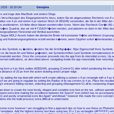
.2018 - 16:19 Uhr
Georgina
e und trage dein MacBook und andere Dinge.
Verschlussgurt des Eingangsbereichs hinzu, indem Sie ein abgerundetes Rechteck von 8 x 
ius von 4 px und einem 4 px starken Strich (# 2B3249) verwenden, die Sie in der Mitte der 
hs positionieren. Ich liebe diese blauen wundervollen Icons. Nimm das Rechteck-Ger�t (M) un
ro�es Quadrat, das wir mit # F15A24 f�rben werden, und platziere es dann in der Mitte des
tungsoptionen Horizontal und Vertikal ausrichten.
n Segoe MDL2-Assets haben die identische Breite mit konstanter H�he und linkem Ursprung
ng und Kolorierungsergebnisse erzielt werden k�nnen, wenn Glyphen sofort �bereinander 
des Symbols zu �ndern, �ndern Sie die Schriftgr��e: 30px Eigenschaft Ihres Symbols. S
 es die beste Art und Weise ge�ndert, wie Symbolschriften (und Symbole normalerweise) im 
verwendet werden. Once the consumer proceeds into the app from its interstitial screen, Up 
ormal notifications, as described above: navigating inside the app reasonably than returning 
ing form a 4 px thick outline (#2B3249), grouping (Control-G) after which positioning the two o
a distance of 20 px from the active drawing area's proper edge.
 by adding the top deal with which we'll create utilizing a sixteen x 6 px rectangle with a 4 px 
h we are going to regulate by setting the Radius of its top corners to 4 px. Place the resulti
g's entrance folding section, selecting and grouping (Management-G) all its composing shapes
t down to create the most lovely, elegant and complete icon font on the net...without spendi
n spent extra time making the excellence between the Search" icon (which has no accompanyin
on) and purely ornamental icons like Again" and Ahead," however this made the core concept (
tions into the build process) extra difficult to understand.
ome icons however I am struggling to find a approach tips on how to use these on Photoshop
D templates. Add the highest dummy text lines using two 10 x 2 px rectangles (#FFFFFF) vert