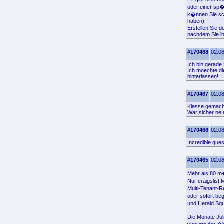
oder einer sp�
k�nnen Sie sc
haben).
Erstellen Sie 
nachdem Sie ih
#170468
02.08
Ich bin gerade
Ich moechte di
hinterlassen!
#170467
02.08
Klasse gemachte
War sicher ne 
#170466
02.08
Incredible que
#170465
02.08
Mehr als 80 m�
Nur craigslist
Multi-Tenant-R
oder sofort be
und Herald Squ
Die Monate Jul