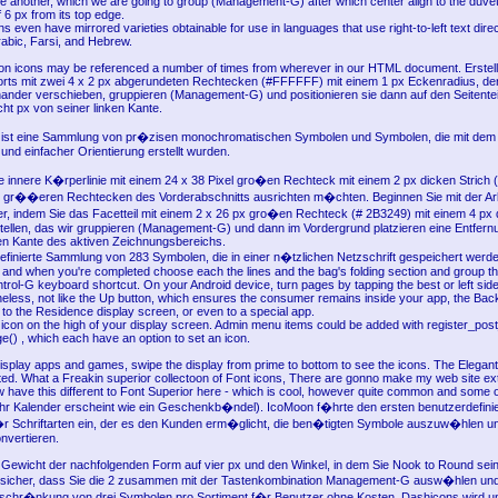
e another, which we are going to group (Management-G) after which center align to the duvet's
f 6 px from its top edge.
ns even have mirrored varieties obtainable for use in languages that use right-to-left text direc
rabic, Farsi, and Hebrew.
son icons may be referenced a number of times from wherever in our HTML document. Erstell
rts mit zwei 4 x 2 px abgerundeten Rechtecken (#FFFFFF) mit einem 1 px Eckenradius, den 
ander verschieben, gruppieren (Management-G) und positionieren sie dann auf den Seitenteil
ht px von seiner linken Kante.
t eine Sammlung von pr�zisen monochromatischen Symbolen und Symbolen, die mit dem
 und einfacher Orientierung erstellt wurden.
die innere K�rperlinie mit einem 24 x 38 Pixel gro�en Rechteck mit einem 2 px dicken Strich 
n gr��eren Rechtecken des Vorderabschnitts ausrichten m�chten. Beginnen Sie mit der Arb
, indem Sie das Facetteil mit einem 2 x 26 px gro�en Rechteck (# 2B3249) mit einem 4 px 
tellen, das wir gruppieren (Management-G) und dann im Vordergrund platzieren eine Entfern
gen Kante des aktiven Zeichnungsbereichs.
efinierte Sammlung von 283 Symbolen, die in einer n�tzlichen Netzschrift gespeichert wer
 and when you're completed choose each the lines and the bag's folding section and group t
ontrol-G keyboard shortcut. On your Android device, turn pages by tapping the best or left sid
eless, not like the Up button, which ensures the consumer remains inside your app, the Bac
 to the Residence display screen, or even to a special app.
e icon on the high of your display screen. Admin menu items could be added with register_pos
) , which each have an option to set an icon.
display apps and games, swipe the display from prime to bottom to see the icons. The Elegant
ted. What a Freakin superior collectoon of Font icons, There are gonno make my web site extr
w have this different to Font Superior here - which is cool, however quite common and some of
 ihr Kalender erscheint wie ein Geschenkb�ndel). IcoMoon f�hrte den ersten benutzerdefini
r Schriftarten ein, der es den Kunden erm�glicht, die ben�tigten Symbole auszuw�hlen und
onvertieren.
s Gewicht der nachfolgenden Form auf vier px und den Winkel, in dem Sie Nook to Round sein 
e sicher, dass Sie die 2 zusammen mit der Tastenkombination Management-G ausw�hlen und
Beschr�nkung von drei Symbolen pro Sortiment f�r Benutzer ohne Kosten. Dashicons wird 