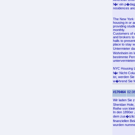
f�r ein p�dago
residences and
The New York O
housing in or 
providing stud
monthly.
Customers of we
and brokers to
halls to prese
place to stay 
Untermieter da
Wohnheim im In
bestimmte Pers
untervermieten
NYC Housing Li
f�r Nicht-Colu
ist, werden Si
w�hrend Sie fo
#170464
02.08
Wir laden Sie 
Sheridan Hole,
Reihe von klei
In den 1890er
dem zus�tzlich
finanziellen B
wurden nummer