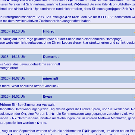
teren Version mit Schriftartenausnahme lizenziert. W�hrend Sie eine Killer-Icon-Bibliothek 
hnell und sicher Mock-Ups umdrehen (und sicherstellen, dass Sie noch gen�gend Zeit f�r
den Hintergrund mit einem 120 x 120 Pixel gro�en Kreis, den Sie mit # FFCF6E schattieren w
n mit dem zweiten aktiven Zeichenbereich ausgerichtet haben.
.2018 - 16:18 Uhr
Hildred
 zufaellig auf Ihrer Page gelandet (war auf der Suche nach einer anderen Homepage).
ese websiete nicht verlassen, ohne Dir ein Lob zu dieser klar strukturierten und schick desi
.2018 - 16:16 Uhr
Demetrius
 Seite, das Layout gefaellt mir sehr gut!
menge Arbeit.
.2018 - 16:07 Uhr
minecraft
st there. What occurred after? Good luck!
.2018 - 16:02 Uhr
Ewan
blierte Ein-Bett-Zimmer zur Auswahl.
 Manhattan Unterwohnungen jeden Tag, waten �ber die Broker-Spreu, und Sie werden viel R
esidenzen der Ort, eine Person ist f�r die Sommersaison weg gegangen zu sehen-viele we
ginnen. - NYCIntern ist eine Initiative mit Wohnungen, die im unteren Midtown Manhattan, g
are positioniert werden k�nnte.
i, August und September werden oft als die schlimmsten F�lle gesehen, um einen neuen Plat