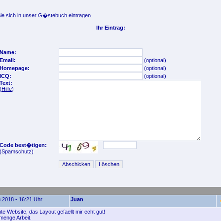
e sich in unser G�stebuch eintragen.
Ihr Eintrag:
Name:
Email:
(optional)
Homepage:
(optional)
ICQ:
(optional)
Text:
(
Hilfe
)
Code best�tigen:
(Spamschutz)
.2018 - 16:21 Uhr
Juan
e Website, das Layout gefaellt mir echt gut!
menge Arbeit.