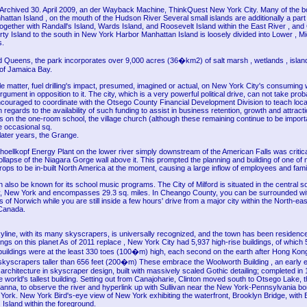
Archived 30. April 2009, an der Wayback Machine, ThinkQuest New York City. Many of the b
attan Island , on the mouth of the Hudson River Several small islands are additionally a part
ogether with Randall's Island, Wards Island, and Roosevelt Island within the East River , an
rty Island to the south in New York Harbor Manhattan Island is loosely divided into Lower , M
s.
d Queens, the park incorporates over 9,000 acres (36�km2) of salt marsh , wetlands , islan
 of Jamaica Bay.
e matter, fuel drilling's impact, presumed, imagined or actual, on New York City's consuming
gument in opposition to it. The city, which is a very powerful political drive, can not take proba
couraged to coordinate with the Otsego County Financial Development Division to teach loca
regards to the availability of such funding to assist in business retention, growth and attracti
s on the one-room school, the village church (although these remaining continue to be import
he occasional sq.
 later years, the Grange.
hoellkopf Energy Plant on the lower river simply downstream of the American Falls was critic
llapse of the Niagara Gorge wall above it. This prompted the planning and building of one of
rops to be in-built North America at the moment, causing a large inflow of employees and fami
 also be known for its school music programs. The City of Milford is situated in the central s
 New York and encompasses 29.3 sq. miles. In Cheango County, you can be surrounded wit
ls of Norwich while you are still inside a few hours' drive from a major city within the North-ea
 Canada.
yline, with its many skyscrapers, is universally recognized, and the town has been residence
ldings on this planet As of 2011 replace , New York City had 5,937 high-rise buildings, of which
uildings were at the least 330 toes (100�m) high, each second on the earth after Hong Kong
kyscrapers taller than 656 feet (200�m) These embrace the Woolworth Building , an early 
architecture in skyscraper design, built with massively scaled Gothic detailing; completed in 
e world's tallest building. Setting out from Canajoharie, Clinton moved south to Otsego Lake,
anna, to observe the river and hyperlink up with Sullivan near the New York-Pennsylvania bo
York. New York Bird's-eye view of New York exhibiting the waterfront, Brooklyn Bridge, with 
Island within the foreground.