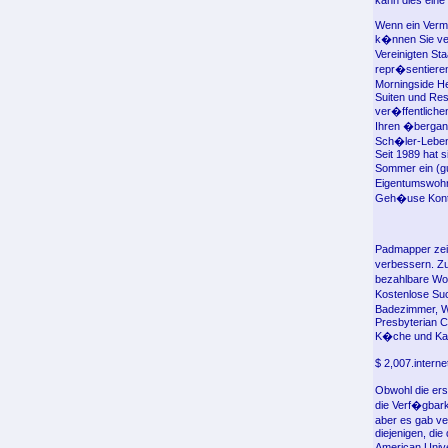
kann dies eine
Wenn ein Vermi
k�nnen Sie ver
Vereinigten St
repr�sentieren
Morningside He
Suiten und Res
ver�ffentliche
Ihren �bergang
Sch�ler-Lebens
Seit 1989 hat s
Sommer ein (gu
Eigentumswohnu
Geh�use Kont
Padmapper zeig
verbessern. Z
bezahlbare Wo
Kostenlose Su
Badezimmer, W
Presbyterian C
K�che und Ka
$ 2,007.inter
Obwohl die ers
die Verf�gbark
aber es gab ve
diejenigen, die
American Unive