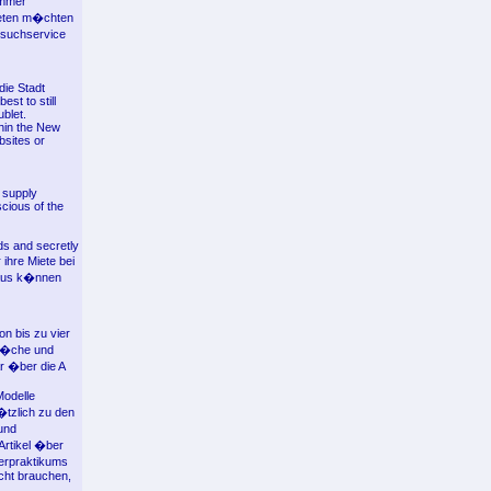
immer
ieten m�chten
ersuchservice
die Stadt
st to still
blet.
hin the New
bsites or
y supply
scious of the
ds and secretly
ihre Miete bei
 Haus k�nnen
n bis zu vier
 K�che und
r �ber die A
Modelle
�tzlich zu den
und
Artikel �ber
erpraktikums
cht brauchen,