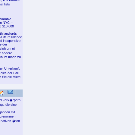
t lists
vailable
in NYC. -
nd $10,000
th landlords
s its residence
nd inexpensive
e der
sich um ein
e andere
laubt Ihnen zu
rt Unterkunft
dies der Fall
 Sie die Miete,
tel verk�rpern
gt, die eine
gannen mit
zu enormen
r nativen �fen