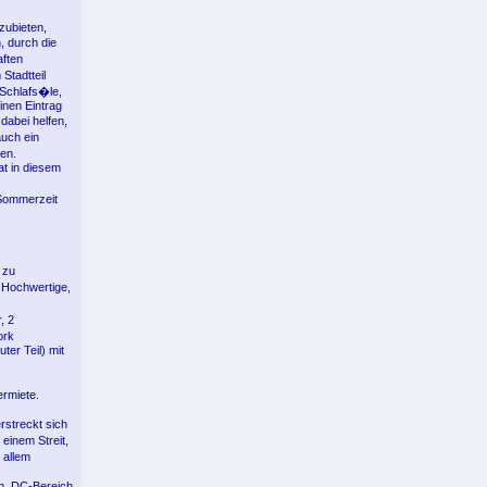
zubieten,
, durch die
aften
Stadtteil
 Schlafs�le,
nen Eintrag
dabei helfen,
auch ein
en.
at in diesem
 Sommerzeit
 zu
 Hochwertige,
, 2
ork
er Teil) mit
rmiete.
rstreckt sich
einem Streit,
 allem
on, DC-Bereich