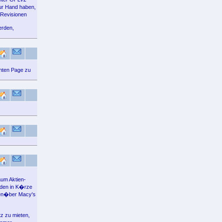
zur Hand haben,
 Revisionen
erden,
gnten Page zu
aum Aktien-
rden in K�rze
egen�ber Macy's
z zu mieten,