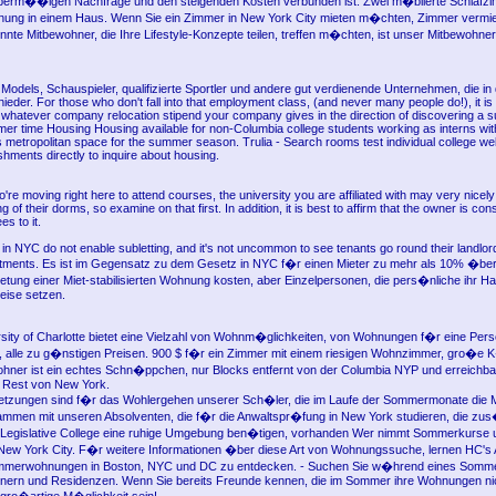
berm��igen Nachfrage und den steigenden Kosten verbunden ist. Zwei m�blierte Schlafz
ung in einem Haus. Wenn Sie ein Zimmer in New York City mieten m�chten, Zimmer verm
innte Mitbewohner, die Ihre Lifestyle-Konzepte teilen, treffen m�chten, ist unser Mitbewohn
Models, Schauspieler, qualifizierte Sportler und andere gut verdienende Unternehmen, die in 
ieder. For those who don't fall into that employment class, (and never many people do!), it is be
 whatever company relocation stipend your company gives in the direction of discovering a su
r time Housing Housing available for non-Columbia college students working as interns wit
s metropolitan space for the summer season. Trulia - Search rooms test individual college we
shments directly to inquire about housing.
o're moving right here to attend courses, the university you are affiliated with may very nicel
of their dorms, so examine on that first. In addition, it is best to affirm that the owner is con
es to it.
in NYC do not enable subletting, and it's not uncommon to see tenants go round their landlor
rtments. Es ist im Gegensatz zu dem Gesetz in NYC f�r einen Mieter zu mehr als 10% �ber 
etung einer Miet-stabilisierten Wohnung kosten, aber Einzelpersonen, die pers�nliche ihr
reise setzen.
ity of Charlotte bietet eine Vielzahl von Wohnm�glichkeiten, von Wohnungen f�r eine Perso
, alle zu g�nstigen Preisen. 900 $ f�r ein Zimmer mit einem riesigen Wohnzimmer, gro�e
ner ist ein echtes Schn�ppchen, nur Blocks entfernt von der Columbia NYP und erreichba
 Rest von New York.
etzungen sind f�r das Wohlergehen unserer Sch�ler, die im Laufe der Sommermonate die 
mmen mit unseren Absolventen, die f�r die Anwaltspr�fung in New York studieren, die zus
 Legislative College eine ruhige Umgebung ben�tigen, vorhanden Wer nimmt Sommerkurse 
ew York City. F�r weitere Informationen �ber diese Art von Wohnungssuche, lernen HC's 
ommerwohnungen in Boston, NYC und DC zu entdecken. - Suchen Sie w�hrend eines Somm
nern und Residenzen. Wenn Sie bereits Freunde kennen, die im Sommer ihre Wohnungen ni