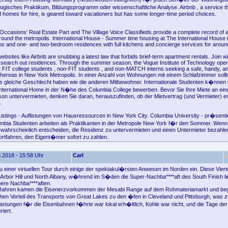
gisches Praktikum, Bildungsprogramm oder wissenschaftliche Analyse. Airbnb , a service tha
 homes for hire, is geared toward vacationers but has some longer-time period choices.
ccasions' Real Estate Part and The Village Voice Classifieds provide a complete record of a
around the metropolis. International House - Summer time housing at The International House 
ios and one- and two-bedroom residences with full kitchens and concierge services for arou
bsites like Airbnb are snubbing a latest law that forbids brief-term apartment rentals. Join wi
 search out residences. Through the summer season, the Vogue Institute of Technology open
nt FIT college students , non-FIT students , and non-MATCH interns seeking a safe, handy, a
whereas in New York Metropolis. In einer Anzahl von Wohnungen mit einem Schlafzimmer sollt
s gleiche Geschlecht haben wie die anderen Mitbewohner. Internationale Studenten k�nnen 
ternational Home in der N�he des Columbia College bewerben. Bevor Sie Ihre Miete an ein
on untervermieten, denken Sie daran, herauszufinden, ob der Mietvertrag (und Vermieter) er
.
stings - Auflistungen von Hausressourcen in New York City. Columbia University - pr�sentie
mbia Studenten arbeiten als Praktikanten in der Metropole New York f�r den Sommer. Wenn 
e wahrscheinlich entscheiden, die Residenz zu untervermieten und einen Untermieter bezahlen
rtfahren, den Eigent�mer sofort zu zahlen.
.2018 - 15:58 Uhr
Carl
zu einer virtuellen Tour durch einige der spektakul�rsten Anwesen im Norden ein. Diese Vier
 Arbor Hill und North Albany, w�hrend im S�den die Super-Nachba****aft des South Finish lie
nere Nachba****aften.
 Jahren kamen die Eisenerzvorkommen der Mesabi Range auf dem Rohmateriamarkt und be
en Vorteil des Transports von Great Lakes zu den �fen in Cleveland und Pittsburgh, was 
elastungen f�r die Eisenbahnen f�hrte war lokal erh�ltlich, Kohle war nicht, und die Tage de
iert.