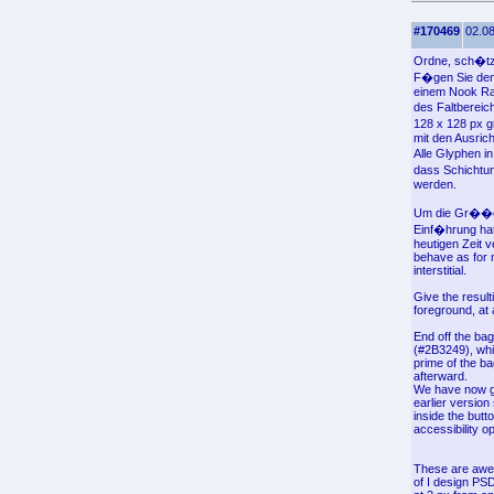
#170469
02.08
Ordne, sch�tz
F�gen Sie den 
einem Nook Rad
des Faltbereic
128 x 128 px g
mit den Ausrich
Alle Glyphen i
dass Schichtu
werden.
Um die Gr��e 
Einf�hrung hat
heutigen Zeit 
behave as for n
interstitial.
Give the result
foreground, at 
End off the bag
(#2B3249), whic
prime of the ba
afterward.
We have now go
earlier versio
inside the butt
accessibility op
These are awes
of I design PS