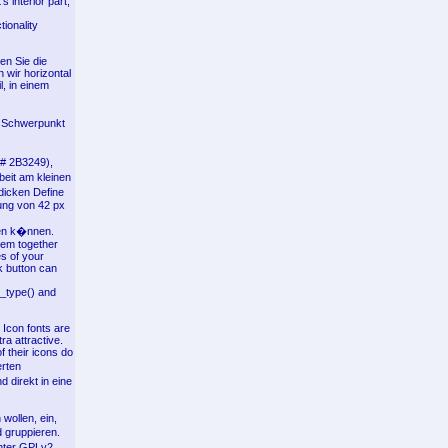
 interior part,
tionality
en Sie die
wir horizontal
, in einem
 Schwerpunkt
(# 2B3249),
eit am kleinen
dicken Define
ung von 42 px
den k�nnen.
hem together
es of your
k button can
t_type() and
 Icon fonts are
a attractive.
 their icons do
erten
 direkt in eine
wollen, ein,
 gruppieren.
unter GPLv2