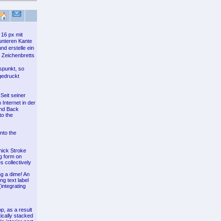
16 px mit
unteren Kante
d erstelle ein
 Zeichenbretts
spunkt, so
gedruckt
eit seiner
Internet in der
and Back
to the
nto the
thick Stroke
ng form on
 collectively
ng a dime! An
g text label
integrating
, as a result
ically stacked