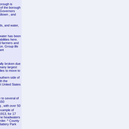
orough is
 of the borough
d Governors
idtown , and
ds, and water,
 water has been
bilities here.
l farmers and
on. Group life
ant
ally broken due
 many largest
lies to move to
outhern side of
h the
st United States
 to several of
 550
 , with over 50
example of
1913, for 17
 the headwaters
rder. ^ County
Battery Park