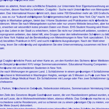
 gro�artige M�glichkeit sein!
eter es ablehnt, Ihnen eine schriftliche Erlaubnis zur Untermiete Ihrer Eigentumswohnung an
suchen, diesen Nachteil zu beheben. Craigslist - Suche nach Unterk�nften von Metropolen
aaten. Das International House r�hmt sich, dass seine 700 Einwohner mehr als 100 Grafsch
, was es zur "kulturell vielf�ltigsten Sch�lergemeinschaft in ganz New York City" macht. Im 
ights in Manhattan gelegen, bietet das I-Home Studenten und Praktikanten nicht �ffentliche
idenzen. Wenn Sie nach Mietangeboten suchen oder nur unsere Website besuchen, aber kei
n, erwerben wir wissentlich keine privaten Daten von Ihnen. EHS Student Housing wird Ihnen 
 in das Leben in der Stadt zu erleichtern, indem Sie nicht nur Unterkunft anbieten, sondern 
programm anbieten, das dabei hilft, eine Gruppe unter den teilnehmenden Sch�lern zu bild
ich New York Habitat auf die Bereitstellung von Mietwohnungen in New York spezialisiert. S h
t) bezahltes Praktikum in NYC und sucht m�blierte Ausgrabungen. Nach der Wahl einer
ng, lesen Sie vollst�ndig und signalisieren Sie eine Untervermietung zusammen mit Ihrer
akt.
t Craiglist-�hnliche Posts auf einer Karte an, um den Komfort des Sichtens �ber Mietlisten
um Beispiel pr�sentiert NYU einige Sommersaisonmieten. Educational Housing Companies -
hnr�ume mit verschiedenen Studenten in New York.
che nach Wohnungen im ganzen Land. 1 Schlafzimmer in einem ger�umigen 4 Schlafzimmer
�scherei in Wohneinheit in Washington Heights, weniger als 5 Minuten zu Fu� zum New Y
olumbia College Medical Heart. Ein Schlafzimmer mit Lounge oder Flex zwei Schlafzimmer (gut
chelwanne.
net, Parken, W�scherei im Geb�ude, Nebenkosten inklusive, Sommersaison Vermietung Unte
ten Ziele des Gesetzes illegale Gasth�user waren, die von Hausbesitzern gebaut wurden, e
eit auf Leute, die in Wohnwohneinheiten leben, ebenso effektiv. Das Geb�ude machte es zu 
rschiedene solche Residenzen, und so schienen sie zu einem g�nstigen Clip zu mieten, vor
 die Miete (kaum) diskontiert.
rsity Intern Housing-dormitory (Nebenkosten inbegriffen) f�r jeden Sch�ler der Washingt