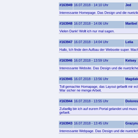
#163949
16.07.2018 - 14:10 Uhr
Jed
Interessante Homepage. Das Design und die nuetzlic
#163948
16.07.2018 - 14:06 Uhr
Maribel
Vielen Dank! Wollt ich nur mal sagen.
#163947
16.07.2018 - 14:04 Uhr
Lelia
Hallo, Ich finde den Aufbau der Webseite super. Mach
#163946
16.07.2018 - 13:59 Uhr
Kelsey
Interessante Website. Das Design und die nuetzliche
#163945
16.07.2018 - 13:56 Uhr
Magdal
Toll gemachte Homapage, das Layout gefaellt mir ech
War sicher ne menge Arbeit.
#163944
16.07.2018 - 13:55 Uhr
Dolores
Zufaellig bin ich auf eurem Portal gelandet und mus
gefaelt.
#163943
16.07.2018 - 13:45 Uhr
Grazyn
Interessante Webpage. Das Design und die nuetzliche