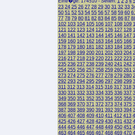
Eintr�ge: 174510 - Seiten:
1
2
3
4
23
24
25
26
27
28
29
30
31
32
33
3
50
51
52
53
54
55
56
57
58
59
60
6
77
78
79
80
81
82
83
84
85
86
87
8
102
103
104
105
106
107
108
109
121
122
123
124
125
126
127
128
140
141
142
143
144
145
146
147
159
160
161
162
163
164
165
166
178
179
180
181
182
183
184
185
197
198
199
200
201
202
203
204
216
217
218
219
220
221
222
223
235
236
237
238
239
240
241
242
254
255
256
257
258
259
260
261
273
274
275
276
277
278
279
280
292
293
294
295
296
297
298
299
311
312
313
314
315
316
317
318
330
331
332
333
334
335
336
337
349
350
351
352
353
354
355
356
368
369
370
371
372
373
374
375
387
388
389
390
391
392
393
394
406
407
408
409
410
411
412
413
425
426
427
428
429
430
431
432
444
445
446
447
448
449
450
451
463
464
465
466
467
468
469
470