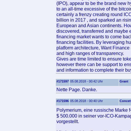
(IPO), appear to be the brand new h
to an all-time excessive of the bitco
certainly a frenzy creating round I
billion in 2017 , and sparked an risi
European and Asian continents. Ho
discovered, transferred and maybe e
financing market wants to come bac
financing facilities. By leveraging h
platform architecture, Want Finance
and high ranges of transparency.
Gives are time limited to ensure to
however there can be support to ensur
and information to complete their bu
#171597
05.08.2018 - 00:42 Uhr
Grant
Nette Page. Danke.
#171596
05.08.2018 - 00:40 Uhr
Concet
Polymerium, eine russische Marke 
$ 500.000 in seiner vor-ICO-Kampa
vorgestellt.