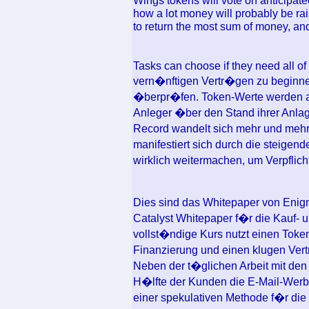
Wings tokens will vote on anticipat
how a lot money will probably be ra
to return the most sum of money, and
Tasks can choose if they need all of
vern�nftigen Vertr�gen zu beginne
�berpr�fen. Token-Werte werden a
Anleger �ber den Stand ihrer Anla
Record wandelt sich mehr und mehr
manifestiert sich durch die steigen
wirklich weitermachen, um Verpflic
Dies sind das Whitepaper von Enigm
Catalyst Whitepaper f�r die Kauf- u
vollst�ndige Kurs nutzt einen Tok
Finanzierung und einen klugen Vertr
Neben der t�glichen Arbeit mit den 
H�lfte der Kunden die E-Mail-Werbu
einer spekulativen Methode f�r die