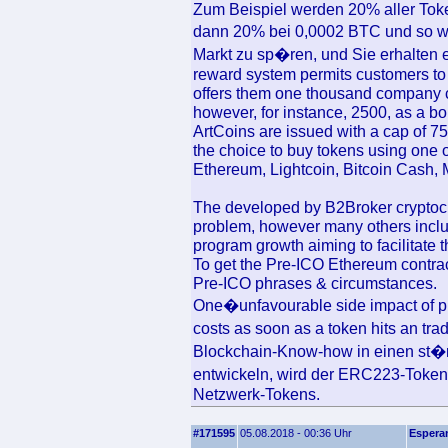
Zum Beispiel werden 20% aller Tok
dann 20% bei 0,0002 BTC und so we
Markt zu sp�ren, und Sie erhalten
reward system permits customers to 
offers them one thousand company 
however, for instance, 2500, as a b
ArtCoins are issued with a cap of 75
the choice to buy tokens using one o
Ethereum, Lightcoin, Bitcoin Cash, 
The developed by B2Broker cryptocur
problem, however many others includ
program growth aiming to facilitate 
To get the Pre-ICO Ethereum contract
Pre-ICO phrases & circumstances.
One�unfavourable side impact of pre
costs as soon as a token hits an t
Blockchain-Know-how in einen st�r
entwickeln, wird der ERC223-Toke
Netzwerk-Tokens.
#171595
05.08.2018 - 00:36 Uhr
Espera