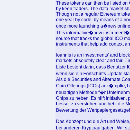
These tokens can then be listed on 
by keen traders. The data market sh
Though not a regular Ethereum token
one year by code, by means of a nov
once more launching a�new online 
This informative�new instrument�s
source that tracks the global ICO mo
instruments that help add context a
Ioannis is an investments' and block
markets absolutely clear and fair. 
Liste besteht darin, dass Benutzer
wenn sie ein Fortschritts-Update st
Als die Securities and Alternate Co
Coin Offerings (ICOs) ank�mpfte, be
neuartigen Methode f�r Unternehme
Chips zu heben. Es hilft Initiative
besser zu verstehen und hebt die Me
Bewertung der Wertpapiergesetz
Das Konzept und die Art und Weise,
bei anderen Kryptoaufgaben. Wir ste