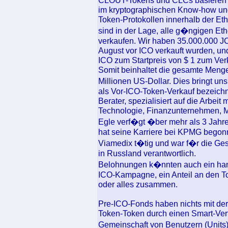
CLOUT-Tokens und CLCs basieren in
im kryptographischen Know-how un
Token-Protokollen innerhalb der E
sind in der Lage, alle g�ngigen E
verkaufen. Wir haben 35.000.000 
August vor ICO verkauft wurden, u
ICO zum Startpreis von $ 1 zum Ver
Somit beinhaltet die gesamte Menge
Millionen US-Dollar. Dies bringt 
als Vor-ICO-Token-Verkauf bezeich
Berater, spezialisiert auf die Arbeit 
Technologie, Finanzunternehmen, 
Egle verf�gt �ber mehr als 3 Jahr
hat seine Karriere bei KPMG begon
Viamedix t�tig und war f�r die Ge
in Russland verantwortlich.
Belohnungen k�nnten auch ein handg
ICO-Kampagne, ein Anteil an den 
oder alles zusammen.
Pre-ICO-Fonds haben nichts mit der 
Token-Token durch einen Smart-Ver
Gemeinschaft von Benutzern (Units)