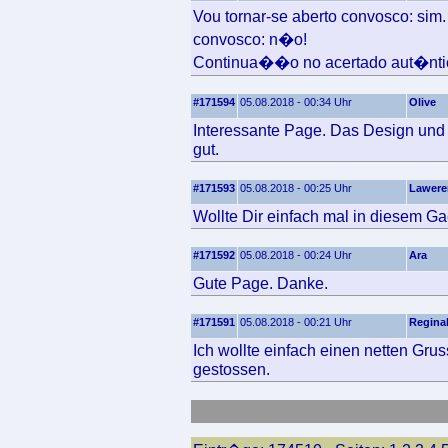
Vou tornar-se aberto convosco: si
convosco: n�o!
Continua��o no acertado aut�ntic
#171594
05.08.2018 - 00:34 Uhr
Olive
Interessante Page. Das Design und d
gut.
#171593
05.08.2018 - 00:25 Uhr
Lawere
Wollte Dir einfach mal in diesem Ga
#171592
05.08.2018 - 00:24 Uhr
Ara
Gute Page. Danke.
#171591
05.08.2018 - 00:21 Uhr
Regina
Ich wollte einfach einen netten Gr
gestossen.