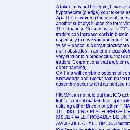
A token may not be liquid, however y
hypothecate (pledge) your tokens as 
Apart from avoiding the use of the wo
another subtlety: It uses the term vir
The Financial Occasions calls ICOs
traders can increase cash in bitcoin 
especially in case you underline the
Wish Finance is a smart blockchain 
main obstacles in an enormous glob
very similar to a prospectus, that de
traders. Corporations that problem cry
debt financing).
OX Fina will combine options of con
Knowledge and Blockchain-based mo
assembly security and authorized ne
FINMA can not rule out that ICO activ
light of current market developments
utilizing either Bitcoin or Eth
THE ISSUER'S PLATFORM OR E
ISSUER WILL PROBABLY BE UN
AVAILABLE AT ALL TIMES. Amsterdam