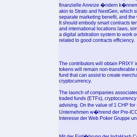
finanzielle Anreize �ndern k�nnen.
akin to Strato and NextGen, which si
separate marketing benefit, and the
It should embody smart contracts tem
and international locations laws, si
a digital arbitration system to work
related to good contracts efficiency.
The contributors will obtain PRIXY i
tokens will remain non-transferable u
fund that can assist to create merc
cryptocurrency.
The launch of companies associated 
traded funds (ETFs), cryptocurrency
advising. On the value of 1 CHP fo
Unternehmen w�hrend der Pre-ICO 
Interesse der Web Poker Gruppe un
Mit der Einf�hrung der IndaHash Co