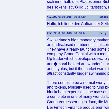
sich innerhalb des Pfades einer Si
des Tokens ist v�llig utilitaristisch
#171599
05.08.2018 - 00:56 Uhr
Moses
Hallo, Ich finde den Aufbau der Seit
#171598
05.08.2018 - 00:53 Uhr
Percy
Switzerland's high monetary markets 
an undisclosed number of initial coin
They have already launched some pro
company Grand Capital with a month-
UpTrader which develops software p
and�moral hazard are wonderful arg
and cryptos, but if the market wants t
attract constantly bigger swimming p
There seems to be a normal worry th
and tokens, typically used to fund 
blockchain expertise to the masses, 
a complete in one of many world's la
Group Verbesserung in Jaxx, die Mu
Bei Fintech Finance produzieren wi