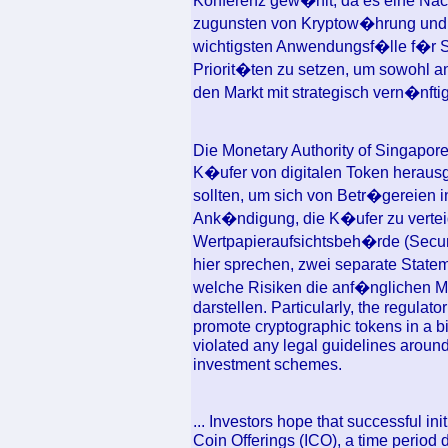
Konferenz gew�hlt, da es eine Nac
zugunsten von Kryptow�hrung und I
wichtigsten Anwendungsf�lle f�r S
Priorit�ten zu setzen, um sowohl a
den Markt mit strategisch vern�nft
Die Monetary Authority of Singapo
K�ufer von digitalen Token heraus
sollten, um sich von Betr�gereien in
Ank�ndigung, die K�ufer zu verte
Wertpapieraufsichtsbeh�rde (Securi
hier sprechen, zwei separate Statem
welche Risiken die anf�nglichen 
darstellen. Particularly, the regula
promote cryptographic tokens in a b
violated any legal guidelines around
investment schemes.
... Investors hope that successful init
Coin Offerings (ICO), a time period d