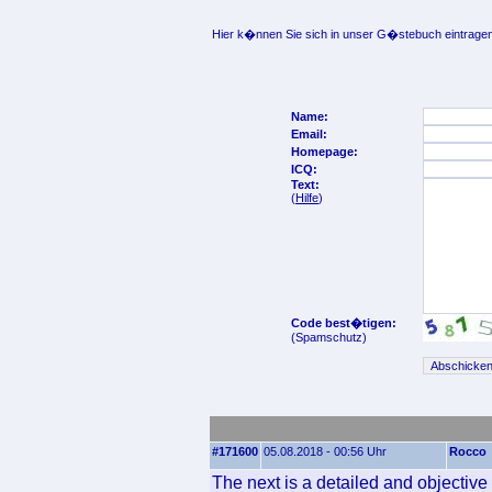
Hier k�nnen Sie sich in unser G�stebuch eintragen
Name:
Email:
Homepage:
ICQ:
Text:
(
Hilfe
)
Code best�tigen:
(Spamschutz)
#171600
05.08.2018 - 00:56 Uhr
Rocco
The next is a detailed and objectiv