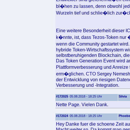
bl�hen zu lassen, denn obwohl jedes
Wurzeln tief und schlie�lich zur�c
Eine weitere Besonderheit dieser IC
k�nnte, ist, dass Tezos-Token nur
wenn die Community gestartet wird. D
hybride Token-Wirtschaftssystem wir
selbstberuhigenden Blockchain, die 
Das Token Generation Event wird a
Plattformverbesserung und Anreize 
erm�glichen. CTO Sergey Nemesh v
der Entwicklung von riesigen Dateno
Verbesserung und -Integration.
#172025
05.08.2018 - 18:25 Uhr
Silvia
Nette Page. Vielen Dank.
#172024
05.08.2018 - 18:25 Uhr
Phoeb
Hey Danke fuer die schoene Zeit au
Macht weiter so. Da kommt man gern