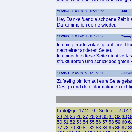
#172023
05.08.2018 - 18:21 Uhr
Bud
Hey Danke fuer die schoene Zeit hier
Da komme ich gerne wieder.
#172022
05.08.2018 - 18:17 Uhr
Chong
Ich bin gerade zufaellig auf Ihrer 
nach einer anderen Seite).
Ich moechte diese Seite nicht verla
strukturierten und schick designten
#172021
05.08.2018 - 18:15 Uhr
Leonar
Zufaellig bin ich auf eure Seite gel
Design und den Informationen richtig
Eintr�ge: 174510 - Seiten:
1
2
3
4
23
24
25
26
27
28
29
30
31
32
33
3
50
51
52
53
54
55
56
57
58
59
60
6
77
78
79
80
81
82
83
84
85
86
87
8