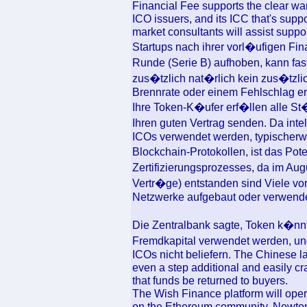
Financial Fee supports the clear want
ICO issuers, and its ICC that's sup
market consultants will assist suppo
Startups nach ihrer vorl�ufigen Fin
Runde (Serie B) aufhoben, kann fa
zus�tzlich nat�rlich kein zus�tzlic
Brennrate oder einem Fehlschlag erl
Ihre Token-K�ufer erf�llen alle St
Ihren guten Vertrag senden. Da inte
ICOs verwendet werden, typischerw
Blockchain-Protokollen, ist das Pote
Zertifizierungsprozesses, da im A
Vertr�ge) entstanden sind Viele von
Netzwerke aufgebaut oder verwende
Die Zentralbank sagte, Token k�nnt
Fremdkapital verwendet werden, un
ICOs nicht beliefern. The Chinese 
even a step additional and easily c
that funds be returned to buyers.
The Wish Finance platform will ope
on the Ethereum community. Newton m