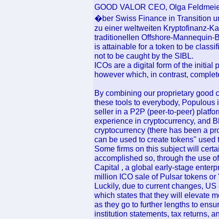
GOOD VALOR CEO, Olga Feldmeier,
�ber Swiss Finance in Transition un
zu einer weltweiten Kryptofinanz-Kap
traditionellen Offshore-Mannequin-B
is attainable for a token to be clas
not to be caught by the SIBL.
ICOs are a digital form of the initial
however which, in contrast, complet
By combining our proprietary good 
these tools to everybody, Populous is
seller in a P2P (peer-to-peer) plat
experience in cryptocurrency, and 
cryptocurrency (there has been a prol
can be used to create tokens" used 
Some firms on this subject will cert
accomplished so, through the use o
Capital , a global early-stage enter
million ICO sale of Pulsar tokens or
Luckily, due to current changes, US 
which states that they will elevate 
as they go to further lengths to ensur
institution statements, tax returns, 