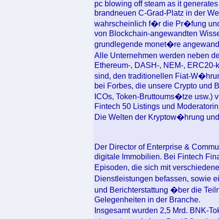
pc blowing off steam as it generates
brandneuen C-Grad-Platz in der Welt
wahrscheinlich f�r die Pr�fung un
von Blockchain-angewandten Wissen
grundlegende monet�re angewandte
Alle Unternehmen werden neben den
Ethereum-, DASH-, NEM-, ERC20-ko
sind, den traditionellen Fiat-W�hru
bei Forbes, die unsere Crypto und 
ICOs, Token-Bruttoums�tze usw.) v
Fintech 50 Listings und Moderator
Die Welten der Kryptow�hrung und 
Der Director of Enterprise & Commun
digitale Immobilien. Bei Fintech Fi
Episoden, die sich mit verschiede
Dienstleistungen befassen, sowie 
und Berichterstattung �ber die Tei
Gelegenheiten in der Branche.
Insgesamt wurden 2,5 Mrd. BNK-Tok