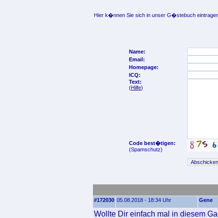
Hier k�nnen Sie sich in unser G�stebuch eintragen
Name:
Email:
Homepage:
ICQ:
Text:
(
Hilfe
)
Code best�tigen:
(Spamschutz)
#172030
05.08.2018 - 18:34 Uhr
Gene
Wollte Dir einfach mal in diesem Ga