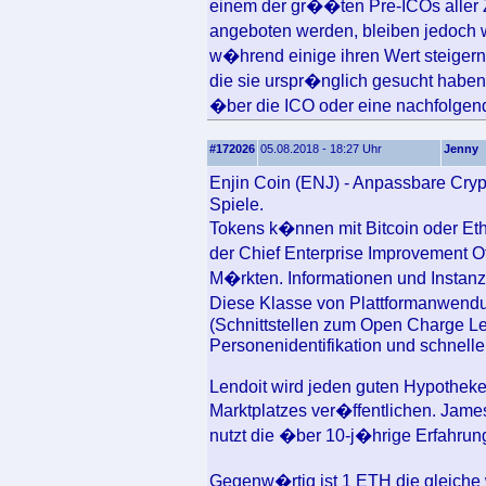
einem der gr��ten Pre-ICOs aller 
angeboten werden, bleiben jedoch w
w�hrend einige ihren Wert steigern 
die sie urspr�nglich gesucht habe
�ber die ICO oder eine nachfolgen
#172026
05.08.2018 - 18:27 Uhr
Jenny
Enjin Coin (ENJ) - Anpassbare Crypt
Spiele.
Tokens k�nnen mit Bitcoin oder Eth
der Chief Enterprise Improvement Off
M�rkten. Informationen und Instan
Diese Klasse von Plattformanwend
(Schnittstellen zum Open Charge L
Personenidentifikation und schnell
Lendoit wird jeden guten Hypotheke
Marktplatzes ver�ffentlichen. Jame
nutzt die �ber 10-j�hrige Erfahru
Gegenw�rtig ist 1 ETH die gleiche 