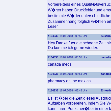
Vorbereitens eines Qualit�tsversuc
W�rter haben Druckfehler und emot
bestimmte W�rter unterschiedliche 
Zusammenhang folglich w�hlen erh
Leser.
#164539
18.07.2018 - 05:56 Uhr
Susann
Hey Danke fuer die schoene Zeit hier
Da komme ich gerne wieder.
#164538
18.07.2018 - 05:55 Uhr
canadia
canada meds
#164537
18.07.2018 - 05:51 Uhr
canadia
pharmacy online mexico
#164536
18.07.2018 - 05:48 Uhr
Ernesti
Es ist �ber die Zeit dieses Ausdru
Aufgaben vorbereiten. Indem Sie Wo
kann Ihren Punkt her�ber in einer kl