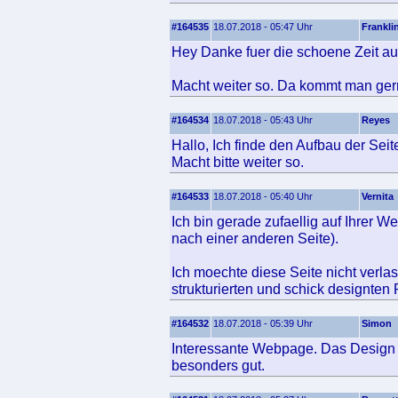
#164535
18.07.2018 - 05:47 Uhr
Frankli
Hey Danke fuer die schoene Zeit au
Macht weiter so. Da kommt man gern
#164534
18.07.2018 - 05:43 Uhr
Reyes
Hallo, Ich finde den Aufbau der Seit
Macht bitte weiter so.
#164533
18.07.2018 - 05:40 Uhr
Vernita
Ich bin gerade zufaellig auf Ihrer W
nach einer anderen Seite).
Ich moechte diese Seite nicht verla
strukturierten und schick designten
#164532
18.07.2018 - 05:39 Uhr
Simon
Interessante Webpage. Das Design u
besonders gut.