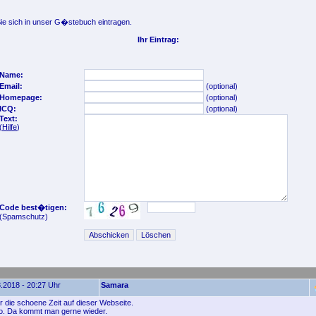
e sich in unser G�stebuch eintragen.
Ihr Eintrag:
Name:
Email:
(optional)
Homepage:
(optional)
ICQ:
(optional)
Text:
(
Hilfe
)
Code best�tigen:
(Spamschutz)
.2018 - 20:27 Uhr
Samara
 die schoene Zeit auf dieser Webseite.
so. Da kommt man gerne wieder.