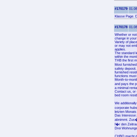
#170179
01.08
Klasse Page. 
#170178
01.08
Whether or not y
change in your 
Variety of plac
or may not embo
applies.
The standard l
within the mon
THB the first m
Most furnished 
safety deposit.
furnished resid
functions must
Month-to-month 
and pays the p
a minimal renta
Contact us, or
bed room resid
We additionall
corporate hubs
letzten Monats
Das Interesse 
abnimmt. Zus�t
f�r den Zeitra
Drei Wohnungen
CHBO macht die