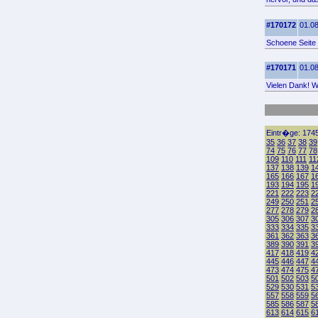
#170172
01.08
Schoene Seite 
#170171
01.08
Vielen Dank! Wo
Eintr�ge: 1745
35
36
37
38
39
74
75
76
77
78
109
110
111
11
137
138
139
1
165
166
167
1
193
194
195
1
221
222
223
2
249
250
251
2
277
278
279
2
305
306
307
3
333
334
335
3
361
362
363
3
389
390
391
3
417
418
419
4
445
446
447
4
473
474
475
4
501
502
503
5
529
530
531
5
557
558
559
5
585
586
587
5
613
614
615
6