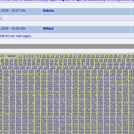
.2018 - 19:27 Uhr
Dakota
;)
.2018 - 19:25 Uhr
Willard
llt ich nur mal sagen.
10 - Seiten:
1
2
3
4
5
6
7
8
9
10
11
12
13
14
15
16
17
18
19
20
21
22
23
24
25
26
27
28
29
3
40
41
42
43
44
45
46
47
48
49
50
51
52
53
54
55
56
57
58
59
60
61
62
63
64
65
66
67
68
6
79
80
81
82
83
84
85
86
87
88
89
90
91
92
93
94
95
96
97
98
99
100
101
102
103
104
105
2
113
114
115
116
117
118
119
120
121
122
123
124
125
126
127
128
129
130
131
132
133
1
40
141
142
143
144
145
146
147
148
149
150
151
152
153
154
155
156
157
158
159
160
16
68
169
170
171
172
173
174
175
176
177
178
179
180
181
182
183
184
185
186
187
188
18
96
197
198
199
200
201
202
203
204
205
206
207
208
209
210
211
212
213
214
215
216
217
24
225
226
227
228
229
230
231
232
233
234
235
236
237
238
239
240
241
242
243
244
24
52
253
254
255
256
257
258
259
260
261
262
263
264
265
266
267
268
269
270
271
272
27
80
281
282
283
284
285
286
287
288
289
290
291
292
293
294
295
296
297
298
299
300
30
08
309
310
311
312
313
314
315
316
317
318
319
320
321
322
323
324
325
326
327
328
329
36
337
338
339
340
341
342
343
344
345
346
347
348
349
350
351
352
353
354
355
356
35
64
365
366
367
368
369
370
371
372
373
374
375
376
377
378
379
380
381
382
383
384
38
92
393
394
395
396
397
398
399
400
401
402
403
404
405
406
407
408
409
410
411
412
413
20
421
422
423
424
425
426
427
428
429
430
431
432
433
434
435
436
437
438
439
440
44
48
449
450
451
452
453
454
455
456
457
458
459
460
461
462
463
464
465
466
467
468
46
76
477
478
479
480
481
482
483
484
485
486
487
488
489
490
491
492
493
494
495
496
49
04
505
506
507
508
509
510
511
512
513
514
515
516
517
518
519
520
521
522
523
524
525
32
533
534
535
536
537
538
539
540
541
542
543
544
545
546
547
548
549
550
551
552
55
60
561
562
563
564
565
566
567
568
569
570
571
572
573
574
575
576
577
578
579
580
58
88
589
590
591
592
593
594
595
596
597
598
599
600
601
602
603
604
605
606
607
608
60
16
617
618
619
620
621
622
623
624
625
626
627
628
629
630
631
632
633
634
635
636
63