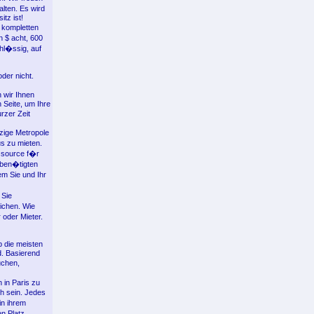
lten. Es wird
tz ist!
 kompletten
 $ acht, 600
hl�ssig, auf
der nicht.
 wir Ihnen
 Seite, um Ihre
rzer Zeit
zige Metropole
s zu mieten.
ssource f�r
 ben�tigten
em Sie und Ihr
 Sie
ichen. Wie
oder Mieter.
b die meisten
d. Basierend
uchen,
 in Paris zu
h sein. Jedes
in ihrem
n Platz.