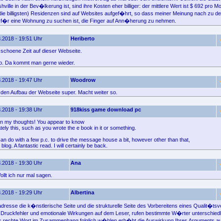
hville in der Bev�lkerung ist, sind ihre Kosten eher billiger: der mittlere Wert ist $ 692 pro M
m die billigsten) Residenzen sind auf Websites aufgef�hrt, so dass meiner Meinung nach zu d
 f�r eine Wohnung zu suchen ist, die Finger auf Ann�herung zu nehmen.
.2018 - 19:51 Uhr
Heriberto
 schoene Zeit auf dieser Webseite.
so. Da kommt man gerne wieder.
.2018 - 19:47 Uhr
Woodrow
e den Aufbau der Webseite super. Macht weiter so.
.2018 - 19:38 Uhr
918kiss game download pc
earn my thoughts! You appear to know
tely this, such as you wrote the e book in it or something.
 can do with a few p.c. to drive the message house a bit, however other than that,
c blog. A fantastic read. I will certainly be back.
.2018 - 19:30 Uhr
Ana
llt ich nur mal sagen.
.2018 - 19:29 Uhr
Albertina
resse die k�nstlerische Seite und die strukturelle Seite des Vorbereitens eines Qualit�ts
Druckfehler und emotionale Wirkungen auf dem Leser, rufen bestimmte W�rter unterschied
s rechte Wort im Zusammenhang folglich w�hlen erh�ht die Auswirkung Ihres Arguments au