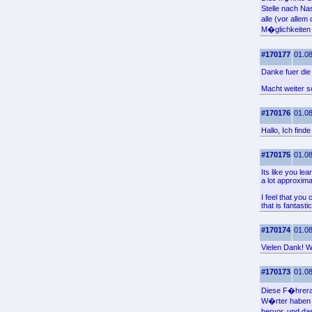
Stelle nach Nas
alle (vor alle
M�glichkeiten
#170177
01.08
Danke fuer die
Macht weiter 
#170176
01.08
Hallo, Ich find
#170175
01.08
Its like you l
a lot approxima
I feel that you
that is fantasti
#170174
01.08
Vielen Dank! Wo
#170173
01.08
Diese F�hrerad
W�rter haben 
hervor, und da