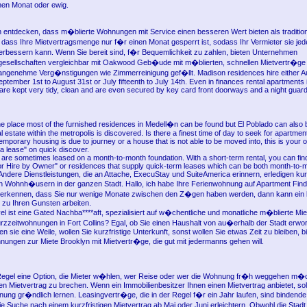
nen Monat oder ewig.
entdecken, dass m�blierte Wohnungen mit Service einen besseren Wert bieten als tradition
 dass Ihre Mietvertragsmenge nur f�r einen Monat gesperrt ist, sodass Ihr Vermieter sie jed
rbessern kann. Wenn Sie bereit sind, f�r Bequemlichkeit zu zahlen, bieten Unternehmen
sellschaften vergleichbar mit Oakwood Geb�ude mit m�blierten, schnellen Mietvertr�ge 
genehme Verg�nstigungen wie Zimmerreinigung gef�llt. Madison residences hire either Au
ptember 1st to August 31st or July fifteenth to July 14th. Even in finances rental apartments
 are kept very tidy, clean and are even secured by key card front doorways and a night guard
the place most of the furnished residences in Medell�n can be found but El Poblado can also
l estate within the metropolis is discovered. Is there a finest time of day to seek for apartment
emporary housing is due to journey or a house that is not able to be moved into, this is your o
 a lease" on quick discover.
s are sometimes leased on a month-to-month foundation. With a short-term rental, you can f
For Hire by Owner" or residences that supply quick-term leases which can be both month-to-m
Andere Dienstleistungen, die an Attache, ExecuStay und SuiteAmerica erinnern, erledigen kurz
n Wohnh�usern in der ganzen Stadt. Hallo, ich habe Ihre Ferienwohnung auf Apartment Find
 erkennen, dass Sie nur wenige Monate zwischen den Z�gen haben werden, dann kann ein 
 zu Ihren Gunsten arbeiten.
l ist eine Gated Nachba****aft, spezialisiert auf w�chentliche und monatliche m�blierte Mie
zzeitwohnungen in Fort Collins? Egal, ob Sie einen Haushalt von au�erhalb der Stadt erwo
en sie eine Weile, wollen Sie kurzfristige Unterkunft, sonst wollen Sie etwas Zeit zu bleiben, b
ungen zur Miete Brooklyn mit Mietvertr�ge, die gut mit jedermanns gehen will.
 Regel eine Option, die Mieter w�hlen, wer Reise oder wer die Wohnung fr�h weggehen m�c
n Mietvertrag zu brechen. Wenn ein Immobilienbesitzer Ihnen einen Mietvertrag anbietet, soll
nung gr�ndlich lernen. Leasingvertr�ge, die in der Regel f�r ein Jahr laufen, sind bindend
e Suche nach einem kurzfristigen Mietvertrag ab Mai oder Juni erleichtern. Obwohl die Stadt