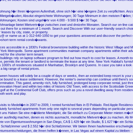
ohnung f�r Ihren l�ngeren Aufenthalt, ohne sich f�r eine l�ngere Zeit zu verpflichten. Anza
ietgeb�uden; Absolut eingerichtete Wohnungen; 30 Tage Minimum in den meisten F�llen; S
ohnungen; Kosten sind ungef�hr von 4.000 - 9.500 $ f�r 30 Tage.
Wohnanlage bietet Mietvertr�ge zwischen zwei und dreizehn Monaten. Search our on-line cata
 out there for a minimum of 1 month. Search and Discover With our user-friendly search choic
 leases by city, state, or property.
ay@ or name us at 1-312-640-1050 to get your questions answered and discover the perfect s
short-term rental condo�wants.
ces accessible in a 1830's Federal brownstone building within the historic West Village and 
w York Metropolis. Some apartment communities maintain company apartments within their a
ed for the shorter term tenant.
uildings rely on laptop software program to find out how much to cost for leases. A month-t
se, permits the tenant or landlord to terminate the lease at any time. New York Habitat's furn
s 1000's of residences situated in Manhattan, Brooklyn and Queens. In case you take a look 
 a big range of rental prices.
etween houses will solely be a couple of days or weeks, then an extended keep resort is your 
 be bound to a lease settlement. However, the renter's ownership can continue until there's so
termination. This gated, amenity-rich, fully furnished, prolonged keep corporate rental, just th
novation Heart and within two miles of historic Old Town, with access to the Scottsdale Gree
olf at the Continental Golf Club, offers pros such as you a novel dwelling away from residen
both work and play.
 visits to Medell�n in 2007 to 2009, I rented furnished flats in El Poblado. Red Apple Residen
olutely furnished apartments from only one night to several years depending on particular pe
it uns Haben Sie eine m�blierte Mietobjekt, die Sie einfach zu Corporate Mieter mieten m�c
ter ausfindig machen, denen es nichts ausmacht, monatliche Mietvertr�ge zu machen. Ab 
ete von Eigentumswohnungen in San Diego, CA $ 1.429 f�r ein Studio, $ 1.627 f�r ein Schla
 Schlafzimmer und $ 2.552 f�r drei Schlafzimmer. Wir bieten Ihnen haufenweise erschwingli
umsentscheidungen, die Ihnen helfen k�nnen, in Las Vegas auf einem Kapital zu bleiben - 