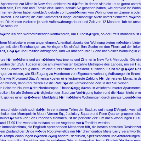
 Apartments zur Miete in New York anbieten zu d�rfen, in denen sich die Leute gerne unterha
nlich sein, Freunde und Familie einzuladen, sobald Sie gesehen haben, wie attraktiv Ihr Wohnsi
Internet-Seiten haben direkte Angebote von Eigent�mern von Wohnungen mit Zimmern oder
ieten. Und Mieter, die eine Sommerzeit-lange, dreimonatige Miete unterzeichneten, w�rden
en. Die Kosten variieren je nach Aufbewahrungsdauer und Zeit von 12 Monaten. Ich bin unsc
Sie schauen.
l w�rde ich den Werbetreibenden kontaktieren, um zu best�tigen, ob der Preis monatlich ist o
hren Mitarbeitern einen angenehmen Aufenthalt abseits der Wohnung bieten m�chten, bieten
 mit allen Einrichtungen an. Verringern Sie einfach Ihre Suche mit den Filtern auf der linken
zeit, Gr��e und Position anzugeben, und wir machen Ihre Suche nach einer Wohnung in ku
tze f�r m�blierte und unm�blierte Apartments und Zimmer in New York Metropolis. Die ein
sten der USA, Tucson ist die am zweitmeisten bezahlte Metropole des Landes, um ein Hau
 das Suchwerkzeug oben, um eine Kurzzeitmiete Residenz zu finden. Es ist die gr��te Re
ngen zu mieten, wie Sie Zugang zu Hunderten von Eigentumswohnung Auflistungen in Ihrem
te wie Prolonged Stay America kosten eine festgelegte Zahlung f�r den ersten Monat, in d
nen bleiben, dann reduzieren sie die Rate f�r die verbleibende Zeit, in der Sie bleiben.
der kleinsten Hauptst�dte Nordeuropas. Unabh�ngig davon, in welchem unserer Apartments
ollten Sie alle Sehensw�rdigkeiten der Stadt zur Verf�gung haben und die Natur leicht erre
t, gibt es einen gr��eren Marktplatz f�r m�blierte Wohnungen durch private Eigent�mer 
 entscheiden sich auch daf�r, in zentraleren Teilen der Stadt zu sein, sagt D'Angelo, weshal
inheiten der Metropole in Mount Vernon Sq., Judiciary Square und Penn Quarter gruppiert sin
 haupts�chlich von San Francisco stammen, ist die perfekte Zeit, um nach Wohnungen zu s
und 17:00 Uhr, wenn die meisten neuen Angebote ver�ffentlicht werden.
ne Immobilienfirma, die Englisch sprechenden Menschen hilft, die besten zentralen Residenzen
sem Zustand der Dinge w�rde Rob zweifellos nur f�r dreimonatige Miete Larry verantwortlic
n Tampa Wohnungen k�nnen v�llig andere Richtlinien, Spezifikationen und Anforderungen 
hrt, so stellen Sie sicher, um die sch�nen Print zu beurteilen, bevor Sie sich f�r Ihren neue