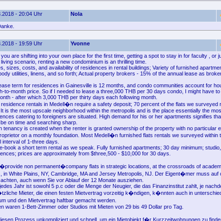
.2018 - 20:04 Uhr
Nola
Danke.
.2018 - 19:59 Uhr
Yvonne
ou are shifting into your own place for the first time, getting a spot to stay in for faculty , or 
living scenario, renting a new condominium is an thrilling time.
es, sizes, costs, and availability of residences in rental buildings; Variety of furnished apartm
dy utilities, linens, and so forth; Actual property brokers - 15% of the annual lease as broker
ease term for residences in Gainesville is 12 months, and condo communities account for ho
th-to-month price. So if I needed to lease a three,000 THB per 30 days condo, I might have t
onth - after which 3,000 THB per thirty days each following month.
residence rentals in Medell�n require a safety deposit; 70 percent of the flats we surveyed 
 It is the most upscale neighborhood within the metropolis and is the place essentially the mo
ences catering to foreigners are situated. High demand for his or her apartments signifies tha
 be on time and searching sharp.
tenancy is created when the renter is granted ownership of the property with no particular e
roprietor on a monthly foundation. Most Medell�n furnished flats rentals we surveyed within
l interval of 1-three days.
 e-book a short term rental as we speak. Fully furnished apartments; 30 day minimum; studio
ences; prices are approximately from $three,500 - $10,000 for 30 days.
y�provide non permanent�company flats in strategic locations, at the crossroads of academ
, in White Plains, NY, Cambridge, MA and Jersey Metropolis, NJ. Der Eigent�mer muss auf 
 achten, auch wenn Sie vor Ablauf der 12 Monate ausziehen.
jedes Jahr ist sowohl 5 p.c oder die Menge der Neugier, die das Finanzinstitut zahlt, je nac
zliche Mieter, die einen festen Mietvertrag vorzeitig k�ndigen, k�nnten auch in untersch
um und den Mietvertrag haftbar gemacht werden.
 waren 1-Bett-Zimmer oder Studios mit Mieten von 29 bis 49 Dollar pro Tag.
sen Prozess unkompliziert und schnell, um ein Mietobjekt f�r Kurzzeitwohnungen zu finden