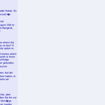
elle Hotels. Es
erzeit f�r
mit
gust 15th to
 in Bangkok,
.
 be where the
s on-line? If
nly option to
ind homes which
onth or three
fristige
er gefunden.
kurzer
ten. Auf der
rben haben, in
ieten wir
hte, aber
ten Sie ihn vor
e Vertr�ge.
 an zweiter