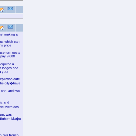
just making a
ents which can
's price
use turn costs
o pay 9,000
required a
st lodges and
t your
xpiration date
 the city�have
, one, and two
ic and
die Miete des
hdem, was
iedlichem Ma�e
. Wir freuen