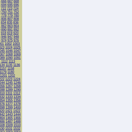
5
666
667
668
3
694
695
696
722
723
724
9
750
751
752
7
778
779
780
5
806
807
808
834
835
836
1
862
863
864
9
890
891
892
918
919
920
5
946
947
948
3
974
975
976
001
1002
1003
023
1024
1025
045
1046
1047
067
1068
1069
089
1090
1091
1
1112
1113
134
1135
1136
1157
1158
1179
1180
1201
1202
222
1223
1224
244
1245
1246
266
1267
1268
288
1289
1290
310
1311
1312
332
1333
1334
354
1355
1356
376
1377
1378
398
1399
1400
420
1421
1422
442
1443
1444
464
1465
1466
486
1487
1488
508
1509
1510
530
1531
1532