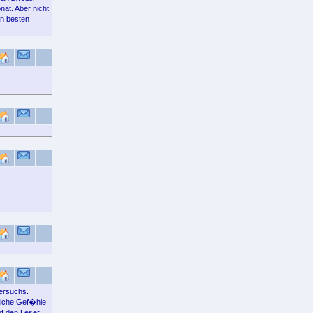
onat. Aber nicht
en besten
versuchs.
liche Gef�hle
f den Leser.