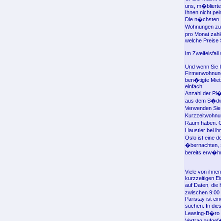
uns, m�blierte
Ihnen nicht pei
Die n�chsten 
Wohnungen zu m
pro Monat zahl
welche Preise 
Im Zweifelsfal
Und wenn Sie I
Firmenwohnungen
ben�tigte Miet
einfach!
Anzahl der Pl�
aus dem S�dwe
Verwenden Sie
Kurzzeitwohnu
Raum haben. Or
Haustier bei ih
Oslo ist eine 
�bernachten, s
bereits erw�hn
Viele von ihnen
kurzzeitigen E
auf Daten, die
zwischen 9:00 
Paristay ist ei
suchen. In die
Leasing-B�ro i
Vertrag aufgef�