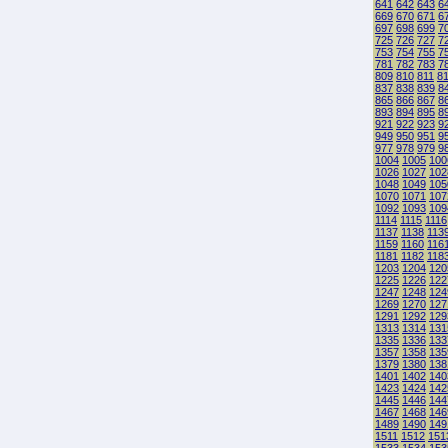
641
642
643
6
669
670
671
6
697
698
699
7
725
726
727
7
753
754
755
7
781
782
783
7
809
810
811
8
837
838
839
8
865
866
867
8
893
894
895
8
921
922
923
9
949
950
951
9
977
978
979
9
1004
1005
100
1026
1027
102
1048
1049
105
1070
1071
107
1092
1093
109
1114
1115
1116
1137
1138
113
1159
1160
116
1181
1182
118
1203
1204
120
1225
1226
122
1247
1248
124
1269
1270
127
1291
1292
129
1313
1314
131
1335
1336
133
1357
1358
135
1379
1380
138
1401
1402
140
1423
1424
142
1445
1446
144
1467
1468
146
1489
1490
149
1511
1512
151