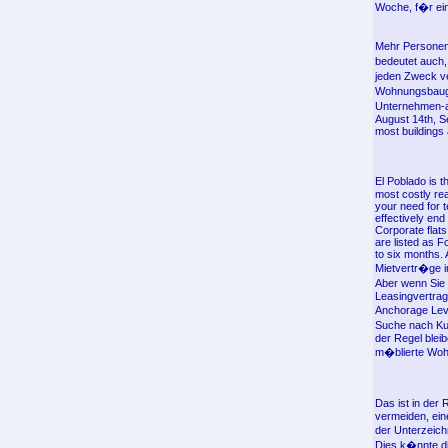
Woche, f�r ei
Mehr Personen 
bedeutet auch,
jeden Zweck ve
Wohnungsbauge
Unternehmen-an
August 14th, Se
most buildings
El Poblado is 
most costly rea
your need for t
effectively end
Corporate flat
are listed as 
to six months. 
Mietvertr�ge i
Aber wenn Sie
Leasingvertrag
Anchorage Leve
Suche nach Kur
der Regel bleib
m�blierte Wohn
Das ist in der
vermeiden, eine
der Unterzeich
Dies k�nnte di