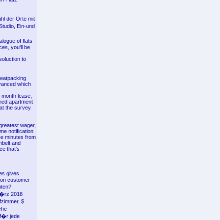
hl der Orte mit
tudio, Ein-und
logue of flats
es, you'll be
oluction to
Meatpacking
dvanced which
o-month lease,
ished apartment
at the survey
greatest wager,
me notification
ree minutes from
nbelt and
ce that's
ces gives
rson customer
hten?
M�rz 2018
fzimmer, $
che
f�r jede