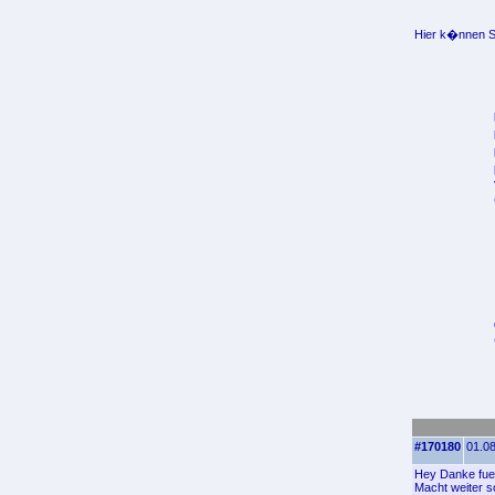
Hier k�nnen Si
#170180
01.08
Hey Danke fuer
Macht weiter 