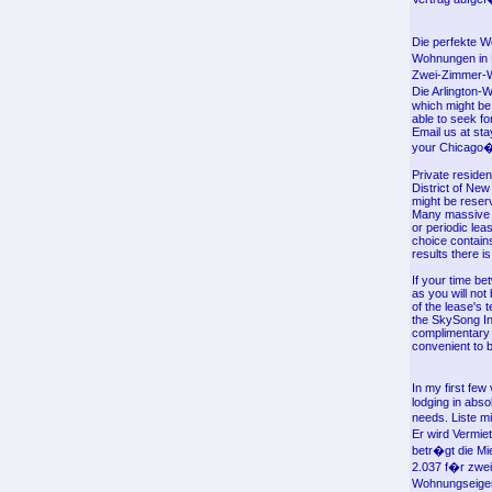
Die perfekte W
Wohnungen in M
Zwei-Zimmer-W
Die Arlington-
which might be
able to seek for
Email us at st
your Chicago�
Private residen
District of Ne
might be reserv
Many massive b
or periodic lea
choice contain
results there is
If your time b
as you will not
of the lease's 
the SkySong In
complimentary g
convenient to 
In my first few
lodging in abs
needs. Liste m
Er wird Vermie
betr�gt die Mi
2.037 f�r zwei
Wohnungseigent