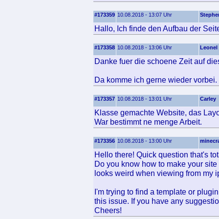
#173359
10.08.2018 - 13:07 Uhr
Stephe
Hallo, Ich finde den Aufbau der Seit
#173358
10.08.2018 - 13:06 Uhr
Leonel
Danke fuer die schoene Zeit auf die
Da komme ich gerne wieder vorbei.
#173357
10.08.2018 - 13:01 Uhr
Carley
Klasse gemachte Website, das Layout
War bestimmt ne menge Arbeit.
#173356
10.08.2018 - 13:00 Uhr
minecr
Hello there! Quick question that's tota
Do you know how to make your site m
looks weird when viewing from my 
I'm trying to find a template or plugin
this issue. If you have any suggesti
Cheers!