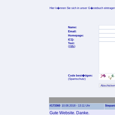
Hier k�nnen Sie sich in unser G�stebuch eintragen
Name:
Email:
Homepage:
ICQ:
Text:
(
Hilfe
)
Code best�tigen:
(Spamschutz)
#173360
10.08.2018 - 13:11 Uhr
Stepan
Gute Website. Danke.