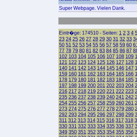
Super Webpage. Vielen Dank.
Eintr�ge: 174510 - Seiten:
1
2
3
4
23
24
25
26
27
28
29
30
31
32
33
3
50
51
52
53
54
55
56
57
58
59
60
6
77
78
79
80
81
82
83
84
85
86
87
8
102
103
104
105
106
107
108
109
121
122
123
124
125
126
127
128
140
141
142
143
144
145
146
147
159
160
161
162
163
164
165
166
178
179
180
181
182
183
184
185
197
198
199
200
201
202
203
204
216
217
218
219
220
221
222
223
235
236
237
238
239
240
241
242
254
255
256
257
258
259
260
261
273
274
275
276
277
278
279
280
292
293
294
295
296
297
298
299
311
312
313
314
315
316
317
318
330
331
332
333
334
335
336
337
349
350
351
352
353
354
355
356