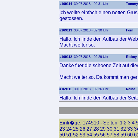
#169114
30.07.2018 - 02:31 Uhr
Tommy
Ich wollte einfach einen netten Gru
gestossen.
#169113
30.07.2018 - 02:30 Uhr
Fern
Hallo, Ich finde den Aufbau der Webs
Macht weiter so.
#169112
30.07.2018 - 02:29 Uhr
Rickey
Danke fuer die schoene Zeit auf die
Macht weiter so. Da kommt man gern
#169111
30.07.2018 - 02:26 Uhr
Raina
Hallo, Ich finde den Aufbau der Seite
Eintr�ge: 174510 - Seiten:
1
2
3
4
23
24
25
26
27
28
29
30
31
32
33
3
50
51
52
53
54
55
56
57
58
59
60
6