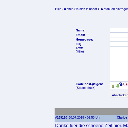
Hier k�nnen Sie sich in unser G�stebuch eintragen
Name:
Email:
Homepage:
ICQ:
Text:
(
Hilfe
)
Code best�tigen:
(Spamschutz)
#169120
30.07.2018 - 02:53 Uhr
Clarice
Danke fuer die schoene Zeit hier. 