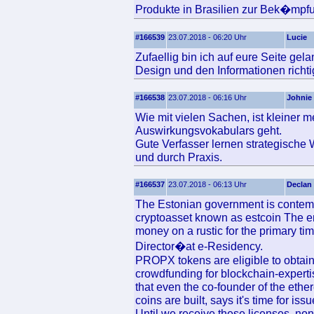
Produkte in Brasilien zur Bek�mpfun
#166539
23.07.2018 - 06:20 Uhr
Lucie
Zufaellig bin ich auf eure Seite gel
Design und den Informationen richtig
#166538
23.07.2018 - 06:16 Uhr
Johnie
Wie mit vielen Sachen, ist kleiner
Auswirkungsvokabulars geht.
Gute Verfasser lernen strategische 
und durch Praxis.
#166537
23.07.2018 - 06:13 Uhr
Declan
The Estonian government is contempl
cryptoasset known as estcoin The e
money on a rustic for the primary t
Director�at e-Residency.
PROPX tokens are eligible to obtain 
crowdfunding for blockchain-experti
that even the co-founder of the eth
coins are built, says it's time for i
Until we receive these licenses, no