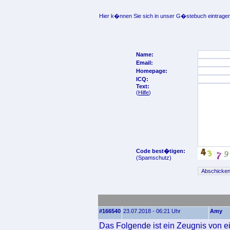
Hier k�nnen Sie sich in unser G�stebuch eintragen
Name:
Email:
Homepage:
ICQ:
Text:
(
Hilfe
)
Code best�tigen:
(Spamschutz)
#166540
23.07.2018 - 06:21 Uhr
Amy
Das Folgende ist ein Zeugnis von e