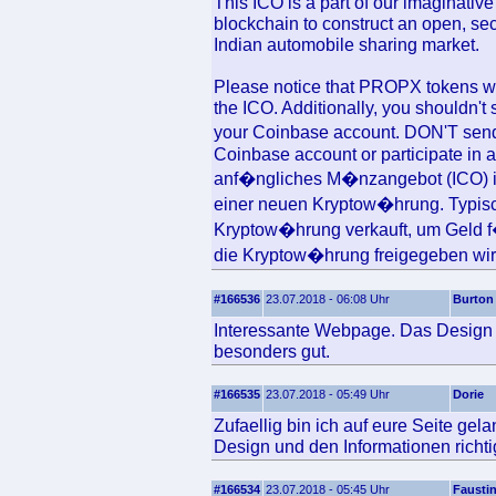
This ICO is a part of our imaginativ
blockchain to construct an open, sec
Indian automobile sharing market.
Please notice that PROPX tokens will
the ICO. Additionally, you shouldn't
your Coinbase account. DON'T send
Coinbase account or participate in 
anf�ngliches M�nzangebot (ICO) is
einer neuen Kryptow�hrung. Typis
Kryptow�hrung verkauft, um Geld 
die Kryptow�hrung freigegeben wir
#166536
23.07.2018 - 06:08 Uhr
Burton
Interessante Webpage. Das Design u
besonders gut.
#166535
23.07.2018 - 05:49 Uhr
Dorie
Zufaellig bin ich auf eure Seite gel
Design und den Informationen richtig
#166534
23.07.2018 - 05:45 Uhr
Fausti