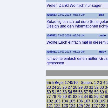
Vielen Dank! Wollt ich nur sagen.
#166533
23.07.2018 - 05:33 Uhr
Elke
Zufaellig bin ich auf eure Seite ge
Design und den Informationen richtig
#166532
23.07.2018 - 05:24 Uhr
Lucio
Wollte Euch einfach mal in diesem 
#166531
23.07.2018 - 05:22 Uhr
Trudy
Ich wollte einfach einen netten Gru
gestossen.
Eintr�ge: 174510 - Seiten:
1
2
3
4
23
24
25
26
27
28
29
30
31
32
33
3
50
51
52
53
54
55
56
57
58
59
60
6
77
78
79
80
81
82
83
84
85
86
87
8
102
103
104
105
106
107
108
109
121
122
123
124
125
126
127
128