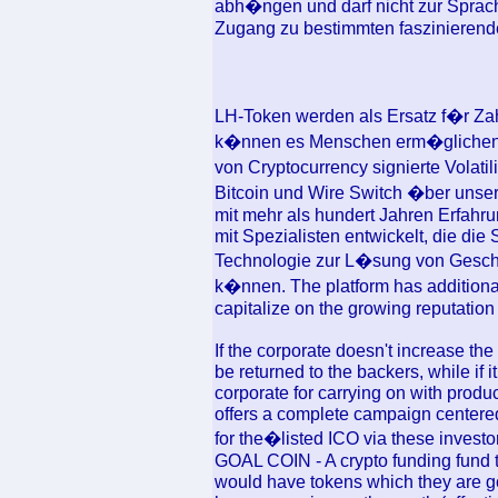
abh�ngen und darf nicht zur Spra
Zugang zu bestimmten faszinierenden
LH-Token werden als Ersatz f�r Z
k�nnen es Menschen erm�glichen, f
von Cryptocurrency signierte Volati
Bitcoin und Wire Switch �ber unser
mit mehr als hundert Jahren Erfahr
mit Spezialisten entwickelt, die die
Technologie zur L�sung von Gesch�
k�nnen. The platform has additional
capitalize on the growing reputation 
If the corporate doesn't increase t
be returned to the backers, while if i
corporate for carrying on with produ
offers a complete campaign centere
for the�listed ICO via these investo
GOAL COIN - A crypto funding fund 
would have tokens which they are go