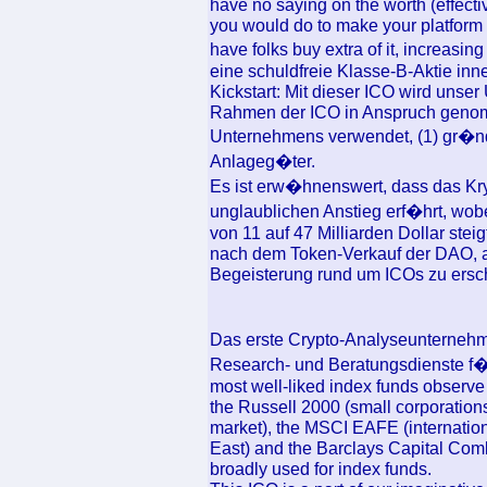
have no saying on the worth (effecti
you would do to make your platform
have folks buy extra of it, increasi
eine schuldfreie Klasse-B-Aktie inn
Kickstart: Mit dieser ICO wird unse
Rahmen der ICO in Anspruch genom
Unternehmens verwendet, (1) gr�nd
Anlageg�ter.
Es ist erw�hnenswert, dass das 
unglaublichen Anstieg erf�hrt, wobe
von 11 auf 47 Milliarden Dollar stei
nach dem Token-Verkauf der DAO, ab
Begeisterung rund um ICOs zu ersc
Das erste Crypto-Analyseunterneh
Research- und Beratungsdienste f�r
most well-liked index funds observe
the Russell 2000 (small corporation
market), the MSCI EAFE (internation
East) and the Barclays Capital Comb
broadly used for index funds.