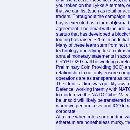
your token on the Lykke Alternate, or
that we can list (such as retail or ac
traders. Throughout the campaign, t
buy is executed as a form of�smart-c
agreement. The email will include p
startup that has developed a blockch
touting has raised $20m in an Initia
Many of these fears stem from not u
technology underlying token infrastr
annual monetary statements in accor
CRYPTO20 shall be working carefully
Preliminary Coin Providing (ICO) an
relationship to not only ensure comp
operations are as transparent as pote
The identical firm was quickly award
Defence, working intently with NAT
to modernize the NATO Cyber Vary in
be unsold will likely be transferred
when we perform a second ICO to rai
corporate.
At a time when rules surrounding wi
ethereum are nonetheless murky, t