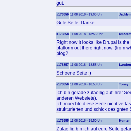
gut.
#173859
11.08.2018 - 19:05 Uhr
Jacklyn
Gute Seite. Danke.
#173858
11.08.2018 - 18:56 Uhr
amorem
Right now it looks like Drupal is the
platform out there right now. (from w
blog?
#173857
11.08.2018 - 18:55 Uhr
Landon
Schoene Seite :)
#173856
11.08.2018 - 18:53 Uhr
Toney
Ich bin gerade zufaellig auf Ihrer S
anderen Websiete).
Ich moechte diese Seite nicht verla
strukturierten und schick designten 
#173855
11.08.2018 - 18:50 Uhr
Hunter
Zufaellig bin ich auf eure Seite gel