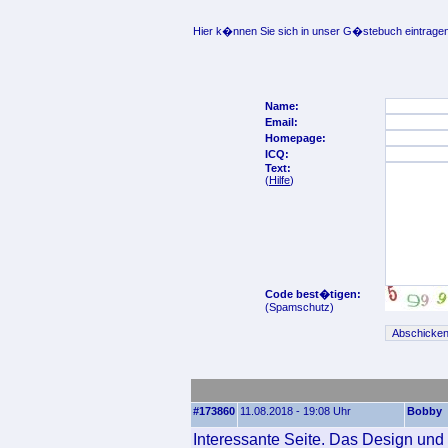
Hier k�nnen Sie sich in unser G�stebuch eintragen
Name:
Email:
Homepage:
ICQ:
Text:
(
Hilfe
)
Code best�tigen:
(Spamschutz)
#173860
11.08.2018 - 19:08 Uhr
Bobby
Interessante Seite. Das Design und 