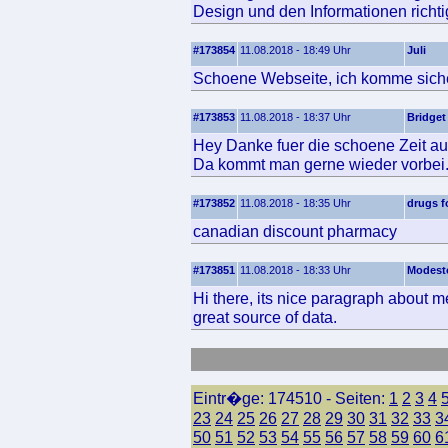
Design und den Informationen richtig
#173854
11.08.2018 - 18:49 Uhr
Juli
Schoene Webseite, ich komme siche
#173853
11.08.2018 - 18:37 Uhr
Bridget
Hey Danke fuer die schoene Zeit auf
Da kommt man gerne wieder vorbei
#173852
11.08.2018 - 18:35 Uhr
drugs f
canadian discount pharmacy
#173851
11.08.2018 - 18:33 Uhr
Modest
Hi there, its nice paragraph about me
great source of data.
Eintr�ge: 174510 - Seiten:
1
2
3
4
23
24
25
26
27
28
29
30
31
32
33
3
50
51
52
53
54
55
56
57
58
59
60
6