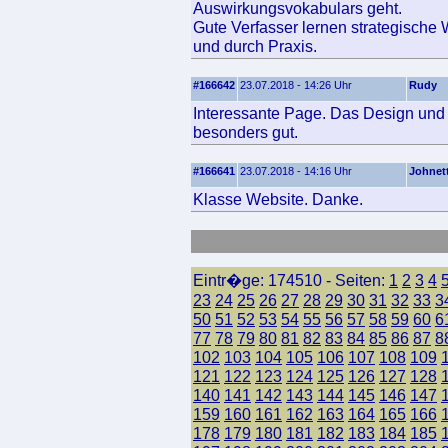
Auswirkungsvokabulars geht.
Gute Verfasser lernen strategische 
und durch Praxis.
#166642
23.07.2018 - 14:26 Uhr
Rudy
Interessante Page. Das Design und d
besonders gut.
#166641
23.07.2018 - 14:16 Uhr
Johnet
Klasse Website. Danke.
Eintr�ge: 174510 - Seiten:
1
2
3
4
23
24
25
26
27
28
29
30
31
32
33
3
50
51
52
53
54
55
56
57
58
59
60
6
77
78
79
80
81
82
83
84
85
86
87
8
102
103
104
105
106
107
108
109
121
122
123
124
125
126
127
128
140
141
142
143
144
145
146
147
159
160
161
162
163
164
165
166
178
179
180
181
182
183
184
185