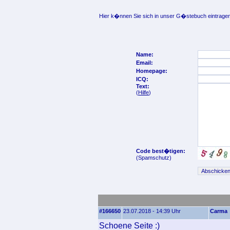
Hier k�nnen Sie sich in unser G�stebuch eintragen
Name:
Email:
Homepage:
ICQ:
Text:
(
Hilfe
)
Code best�tigen:
(Spamschutz)
#166650
23.07.2018 - 14:39 Uhr
Carma
Schoene Seite :)