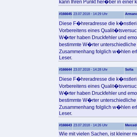
kann Ihren Punkt her�ber in einer kl
#166645
23.07.2018 - 14:29 Uhr
Arman
Diese F�hreradresse die k�nstlerisc
Vorbereitens eines Qualit�tsversuc
W�rter haben Druckfehler und emot
bestimmte W�rter unterschiedliche 
Zusammenhang folglich w�hlen erh
Leser.
#166644
23.07.2018 - 14:28 Uhr
Sofia
Diese F�hreradresse die k�nstlerisc
Vorbereitens eines Qualit�tsversuc
W�rter haben Druckfehler und emot
bestimmte W�rter unterschiedliche 
Zusammenhang folglich w�hlen erh
Leser.
#166643
23.07.2018 - 14:26 Uhr
Merced
Wie mit vielen Sachen, ist kleiner