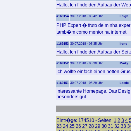
Hallo, Ich finde den Aufbau der Web
#169154
30.07.2018 - 05:42 Uhr
Leigh
PHP Expert � fruto de minha expe
tamb�m como mentor na internet.
#169153
30.07.2018 - 05:35 Uhr
Irene
Hallo, Ich finde den Aufbau der Seite
#169152
30.07.2018 - 05:30 Uhr
Marty
Ich wollte einfach einen netten Grus
#169151
30.07.2018 - 05:29 Uhr
Lottie
Interessante Homepage. Das Design 
besonders gut.
Eintr�ge: 174510 - Seiten:
1
2
3
4
23
24
25
26
27
28
29
30
31
32
33
3