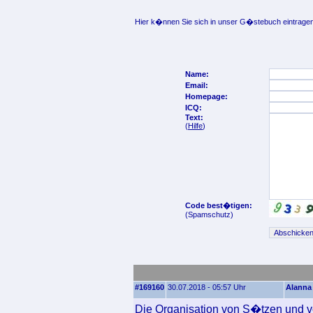
Hier k�nnen Sie sich in unser G�stebuch eintragen
Name:
Email:
Homepage:
ICQ:
Text:
(
Hilfe
)
Code best�tigen:
(Spamschutz)
#169160
30.07.2018 - 05:57 Uhr
Alanna
Die Organisation von S�tzen und v