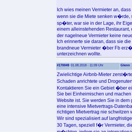
Ich wies meinen Vermieter an, dass 
wenn sie die Miete senken w�rde, s
sp�ter, war sie in der Lage, ihr Eig
einem alleinstehenden Restaurant, d
der nagelneue Vermieter keine neu
Ich erinnerte sie daran, dass sie di
brandneue Vermieter �ber Fb erz�h
unterzeichnen wollte.
#170049
01.08.2018 - 11:09 Uhr
Glenn
Zwielichtige Airbnb-Mieter zerst�rt
Schaden anrichtete und Drogenuten
Kontaktieren Sie ein Gebiet �ber e
Sie bei Einheimischen und machen S
Website ist. Sie werden Sie in dem
eine intensive Mietvertrags-Datenb
richtigen Mietvertrag nie schwitzen
Wir sind spezialisiert auf langfrist
30 Tagen, speziell f�r Vermieter, 
m�chten, indem sie an internationa