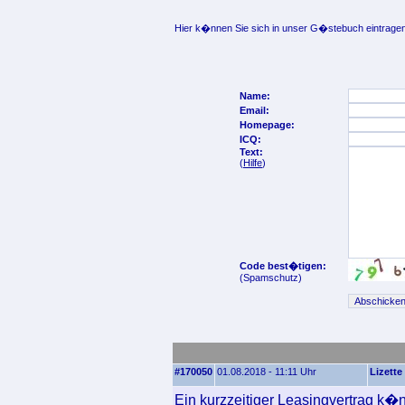
Hier k�nnen Sie sich in unser G�stebuch eintragen
Name:
Email:
Homepage:
ICQ:
Text:
(
Hilfe
)
Code best�tigen:
(Spamschutz)
#170050
01.08.2018 - 11:11 Uhr
Lizette
Ein kurzzeitiger Leasingvertrag k�n