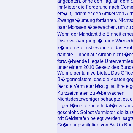
angeboten, ohne den Tag, an dem 
Ihr Mieter die Forderung nach Comp
erf�llt, indem er den Artikel von Ai
Zwangsr�umung fortfahren. Nichts
paar Monaten �berwachen, um zu seh
Wenn der Mandant die Einheit erneut
Discover-Vorgang f�r eine Wiederh
k�nnen Sie insbesondere das Probl
darf die Einheit auf Airbnb nicht 
fortw�hrende illegale Untervermiet
unter einem 2010 Gesetz des Bundess
Wohneigentum verbietet. Das Office
B�rgermeisters, das die Kosten gege
f�r die Vermieter l�stig ist, ihre 
Kurzzeitmieten zu �berwachen.
Nichtsdestoweniger behauptet es, 
Eigent�mer dennoch daf�r verantw
geschieht. Selbst Vermieter, die ku
mit Geldstrafen belegt werden, sagt
Gr�ndungsmitglied von Belkin Bu