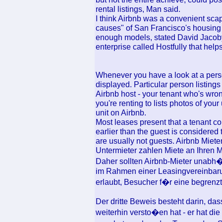
rental listings, Man said.
I think Airbnb was a convenient sca
causes" of San Francisco's housing s
enough models, stated David Jacoby,
enterprise called Hostfully that help
Whenever you have a look at a person
displayed. Particular person listings 
Airbnb host - your tenant who's wrong
you're renting to lists photos of your
unit on Airbnb.
Most leases present that a tenant c
earlier than the guest is considered
are usually not guests. Airbnb Miet
Untermieter zahlen Miete an Ihren M
Daher sollten Airbnb-Mieter unabh�
im Rahmen einer Leasingvereinbaru
erlaubt, Besucher f�r eine begrenz
Der dritte Beweis besteht darin, das
weiterhin versto�en hat - er hat die