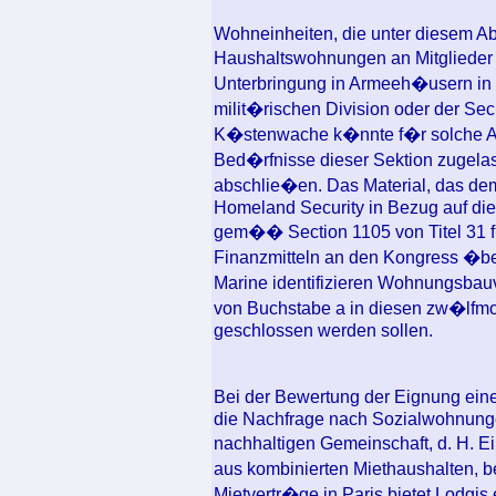
Wohneinheiten, die unter diesem Ab
Haushaltswohnungen an Mitglieder d
Unterbringung in Armeeh�usern in 
milit�rischen Division oder der Sec
K�stenwache k�nnte f�r solche Ar
Bed�rfnisse dieser Sektion zugelas
abschlie�en. Das Material, das dem
Homeland Security in Bezug auf d
gem�� Section 1105 von Titel 31 f
Finanzmitteln an den Kongress �berm
Marine identifizieren Wohnungsb
von Buchstabe a in diesen zw�lfmo
geschlossen werden sollen.
Bei der Bewertung der Eignung eine
die Nachfrage nach Sozialwohnunge
nachhaltigen Gemeinschaft, d. H. E
aus kombinierten Miethaushalten, b
Mietvertr�ge in Paris bietet Lodg