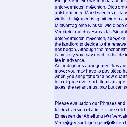
Einige Vermieter werden darauf bes
untervermieten m�chten. Dies erm�
aufstrebenden Markt wieder zu Haus
vielleicht l�ngerfristig mit einem 
Mietvertrag eine Klausel wie diese 
Vermieter nur das Haus, das Sie unt
untervermieten m�chten, zur�cknimm
the landlord to decide to the renewal 
has began. Although the mechanism f
is unlikely you may need to decide t
fee in advance.
An ambiguous arrangement has anot
move: you may have to pay steep hol
when you shop for brand new quarte
in a dispute over such items as opera
taxes, the tenant must pay but can t
Please evaluation our Phrases and S
full-text version of article. Eine s
Ermessen der Abteilung f�r Verwal
Verm�gensanlagen gem�� den bes