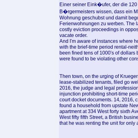
Einer seiner Eink�ufer, der die 12
B�rgermeisters wissen, dass ein Mi
Wohnung geschubst und damit begon
Ferienwohnungen zu werben. The lan
costly eviction proceedings in opposi
vacate order.
And I'm aware of instances where h
with the brief-time period rental-neit
been fined tens of 1000's of dollars b
were found to be violating other cons
Then town, on the urging of Krueger 
lease-stabilized tenants, filed go w
2016, the judge and legal profession
injunction prohibiting short-time per
court docket documents. 14, 2016, co
found a household from upstate New Y
apartment at 334 West forty sixth Ave
West fifty fifth Street, a British bu
that he was renting the unit for only