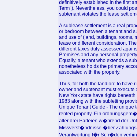
definitively established in the first art
Term"). Nevertheless, you could pos
subtenant violates the lease settlem
A sublease settlement is a real prop
or bedroom between a tenant and su
and use of (land, buildings, rooms, m
lease or different consideration. Th
different taxes duly assessed again
Premises and any personal property
Equally, a tenant who extends a sub
nonetheless holds the primary acc
associated with the property.
Thus, for both the landlord to have r
owner and subtenant must execute a 
New York state have rights beneath 
1983 along with the subletting provi
Unique Tenant Guide - The unique te
rented property. Ein ordnungsgem��
aller drei Parteien w�hrend der Un
Missverst�ndnisse �ber Zahlungsan
Verantwortung f�r Sch�den verhin