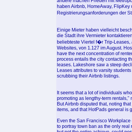
andere machen Frieden mit Metropo
haben Airbnb, HomeAway, FlipKey u
Registrierungsanforderungen der Sta
Einige Mieter haben vielleicht besch
die Stadt ihre Vermieter kontaktier
beliebteste Viertel f�r Trip-Leases, 
Websites, von 1.127 im August. Host
have the next concentration of renters
process entails the city contacting th
leases. Lakeshore saw a steep decli
Leases attributes to varsity studen
scrubbing their Airbnb listings.
It seems that a lot of individuals wh
promoting as lengthy-term rentals,
But Airbnb disputed that, noting tha
items, and that HotPads general is g
Even the San Francisco Workplace of
to portray town ban as the only rea
but not the entire achieve, could po