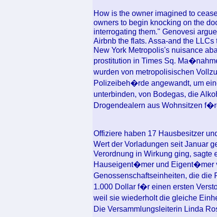
How is the owner imagined to cease 
owners to begin knocking on the do
interrogating them." Genovesi argue
Airbnb the flats. Assa-and the LLCs
New York Metropolis's nuisance aba
prostitution in Times Sq. Ma�nah
wurden von metropolisischen Voll
Polizeibeh�rde angewandt, um eine b
unterbinden, von Bodegas, die Alko
Drogendealern aus Wohnsitzen f�r
Offiziere haben 17 Hausbesitzer und
Wert der Vorladungen seit Januar g
Verordnung in Wirkung ging, sagte e
Hauseigent�mer und Eigent�mer 
Genossenschaftseinheiten, die di
1.000 Dollar f�r einen ersten Verst
weil sie wiederholt die gleiche Einh
Die Versammlungsleiterin Linda Rose