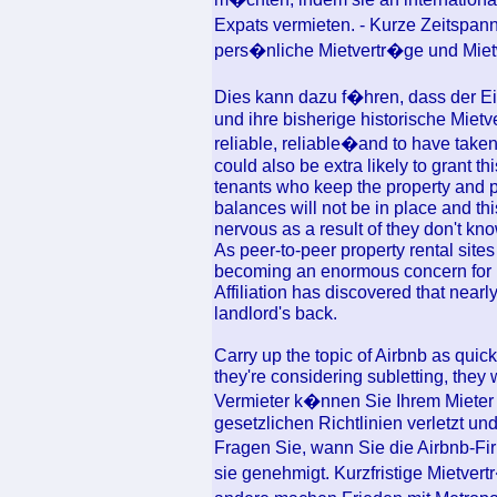
Expats vermieten. - Kurze Zeitspan
pers�nliche Mietvertr�ge und Mie
Dies kann dazu f�hren, dass der Ei
und ihre bisherige historische Mietv
reliable, reliable�and to have taken
could also be extra likely to grant t
tenants who keep the property and p
balances will not be in place and th
nervous as a result of they don't kno
As peer-to-peer property rental site
becoming an enormous concern for l
Affiliation has discovered that near
landlord's back.
Carry up the topic of Airbnb as quick
they're considering subletting, they w
Vermieter k�nnen Sie Ihrem Mieter 
gesetzlichen Richtlinien verletzt und
Fragen Sie, wann Sie die Airbnb-Fi
sie genehmigt. Kurzfristige Mietver