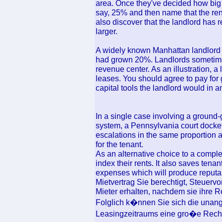
area. Once they've decided how big a
say, 25% and then name that the re
also discover that the landlord has 
larger.
A widely known Manhattan landlord a
had grown 20%. Landlords sometime
revenue center. As an illustration, a
leases. You should agree to pay for g
capital tools the landlord would in a
In a single case involving a ground
system, a Pennsylvania court docket
escalations in the same proportion as 
for the tenant.
As an alternative choice to a compl
index their rents. It also saves ten
expenses which will produce reputab
Mietvertrag Sie berechtigt, Steuervo
Mieter erhalten, nachdem sie ihre 
Folglich k�nnen Sie sich die unan
Leasingzeitraums eine gro�e Rech