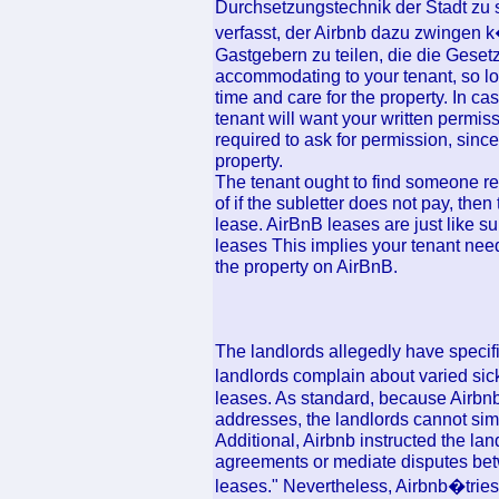
Durchsetzungstechnik der Stadt zu
verfasst, der Airbnb dazu zwingen
Gastgebern zu teilen, die die Geset
accommodating to your tenant, so lo
time and care for the property. In ca
tenant will want your written permissi
required to ask for permission, sin
property.
The tenant ought to find someone res
of if the subletter does not pay, the
lease. AirBnB leases are just like su
leases This implies your tenant need
the property on AirBnB.
The landlords allegedly have specifi
landlords complain about varied sic
leases. As standard, because Airbnb
addresses, the landlords cannot sim
Additional, Airbnb instructed the la
agreements or mediate disputes bet
leases." Nevertheless, Airbnb�tries 