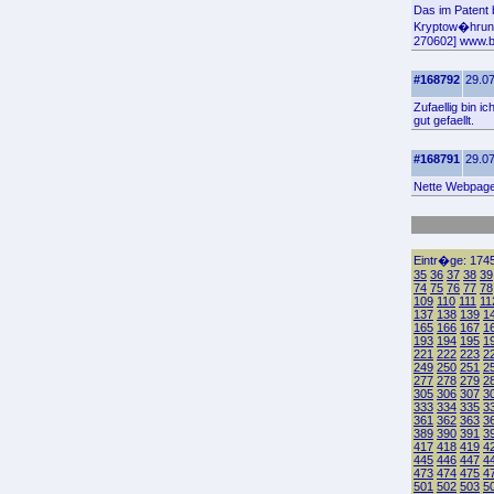
Das im Patent 
Kryptow�hrungs
270602] www.bae
#168792
29.07
Zufaellig bin i
gut gefaellt.
#168791
29.07
Nette Webpage
Eintr�ge: 1745
35
36
37
38
39
74
75
76
77
78
109
110
111
11
137
138
139
1
165
166
167
1
193
194
195
1
221
222
223
2
249
250
251
2
277
278
279
2
305
306
307
3
333
334
335
3
361
362
363
3
389
390
391
3
417
418
419
4
445
446
447
4
473
474
475
4
501
502
503
5