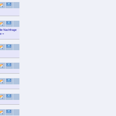
die Nachfrage
e =