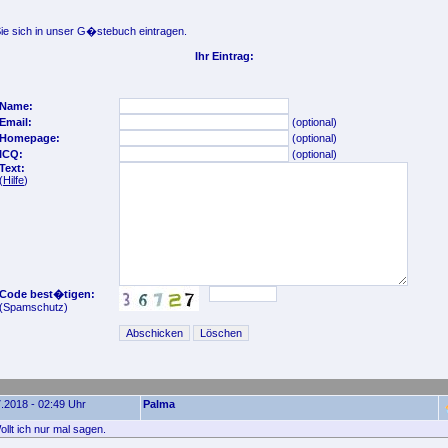
e sich in unser G�stebuch eintragen.
Ihr Eintrag:
Name:
Email:
(optional)
Homepage:
(optional)
ICQ:
(optional)
Text:
(
Hilfe
)
Code best�tigen:
(Spamschutz)
.2018 - 02:49 Uhr
Palma
llt ich nur mal sagen.