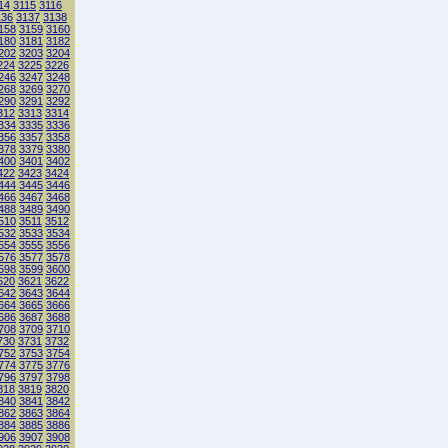
14
3115
3116
136
3137
3138
158
3159
3160
180
3181
3182
202
3203
3204
224
3225
3226
246
3247
3248
268
3269
3270
290
3291
3292
312
3313
3314
334
3335
3336
356
3357
3358
378
3379
3380
400
3401
3402
422
3423
3424
444
3445
3446
466
3467
3468
488
3489
3490
510
3511
3512
532
3533
3534
554
3555
3556
576
3577
3578
598
3599
3600
620
3621
3622
642
3643
3644
664
3665
3666
686
3687
3688
708
3709
3710
730
3731
3732
752
3753
3754
774
3775
3776
796
3797
3798
818
3819
3820
840
3841
3842
862
3863
3864
884
3885
3886
906
3907
3908