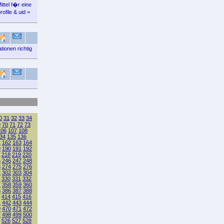
ttel f�r eine
ofile & uid =
tionen richtig
0
31
32
33
34
9
70
71
72
73
106
107
108
34
135
136
1
162
163
164
9
190
191
192
218
219
220
5
246
247
248
3
274
275
276
1
302
303
304
330
331
332
7
358
359
360
5
386
387
388
414
415
416
1
442
443
444
9
470
471
472
7
498
499
500
526
527
528