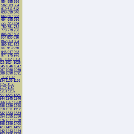
3
554
555
556
1
582
583
584
9
610
611
612
7
638
639
640
5
666
667
668
3
694
695
696
722
723
724
9
750
751
752
7
778
779
780
5
806
807
808
834
835
836
1
862
863
864
9
890
891
892
918
919
920
5
946
947
948
3
974
975
976
001
1002
1003
023
1024
1025
045
1046
1047
067
1068
1069
089
1090
1091
1
1112
1113
134
1135
1136
1157
1158
1179
1180
1201
1202
222
1223
1224
244
1245
1246
266
1267
1268
288
1289
1290
310
1311
1312
332
1333
1334
354
1355
1356
376
1377
1378
398
1399
1400
420
1421
1422
442
1443
1444