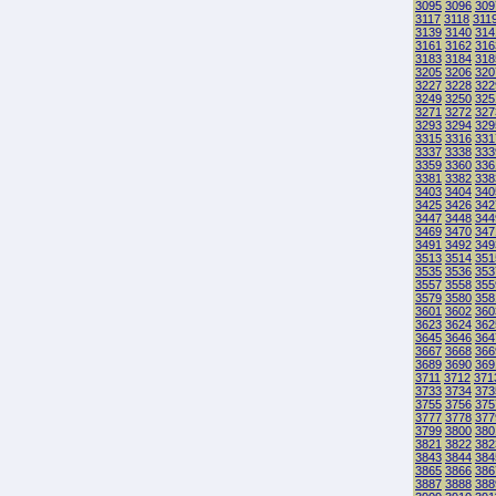
3095
3096
309
3117
3118
311
3139
3140
314
3161
3162
316
3183
3184
318
3205
3206
320
3227
3228
322
3249
3250
325
3271
3272
327
3293
3294
329
3315
3316
331
3337
3338
333
3359
3360
336
3381
3382
338
3403
3404
340
3425
3426
342
3447
3448
344
3469
3470
347
3491
3492
349
3513
3514
351
3535
3536
353
3557
3558
355
3579
3580
358
3601
3602
360
3623
3624
362
3645
3646
364
3667
3668
366
3689
3690
369
3711
3712
371
3733
3734
373
3755
3756
375
3777
3778
377
3799
3800
380
3821
3822
382
3843
3844
384
3865
3866
386
3887
3888
388