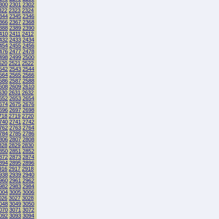
300
2301
2302
322
2323
2324
344
2345
2346
366
2367
2368
388
2389
2390
410
2411
2412
432
2433
2434
454
2455
2456
476
2477
2478
498
2499
2500
520
2521
2522
542
2543
2544
564
2565
2566
586
2587
2588
608
2609
2610
630
2631
2632
652
2653
2654
674
2675
2676
696
2697
2698
718
2719
2720
740
2741
2742
762
2763
2764
784
2785
2786
806
2807
2808
828
2829
2830
850
2851
2852
872
2873
2874
894
2895
2896
916
2917
2918
938
2939
2940
960
2961
2962
982
2983
2984
004
3005
3006
026
3027
3028
048
3049
3050
070
3071
3072
092
3093
3094