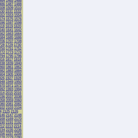
464
1465
1466
486
1487
1488
508
1509
1510
530
1531
1532
552
1553
1554
574
1575
1576
596
1597
1598
618
1619
1620
640
1641
1642
662
1663
1664
684
1685
1686
706
1707
1708
728
1729
1730
750
1751
1752
772
1773
1774
794
1795
1796
816
1817
1818
838
1839
1840
860
1861
1862
882
1883
1884
904
1905
1906
926
1927
1928
948
1949
1950
970
1971
1972
992
1993
1994
014
2015
2016
036
2037
2038
058
2059
2060
080
2081
2082
102
2103
2104
4
2125
2126
146
2147
2148
168
2169
2170
190
2191
2192
212
2213
2214
234
2235
2236
256
2257
2258
278
2279
2280