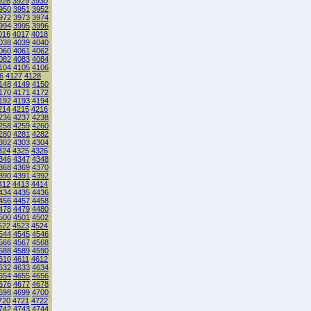
928
3929
3930
950
3951
3952
972
3973
3974
994
3995
3996
016
4017
4018
038
4039
4040
060
4061
4062
082
4083
4084
104
4105
4106
6
4127
4128
148
4149
4150
170
4171
4172
192
4193
4194
214
4215
4216
236
4237
4238
258
4259
4260
280
4281
4282
302
4303
4304
324
4325
4326
346
4347
4348
368
4369
4370
390
4391
4392
412
4413
4414
434
4435
4436
456
4457
4458
478
4479
4480
500
4501
4502
522
4523
4524
544
4545
4546
566
4567
4568
588
4589
4590
610
4611
4612
632
4633
4634
654
4655
4656
676
4677
4678
698
4699
4700
720
4721
4722
742
4743
4744