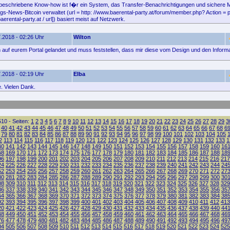
beschriebene Know-how ist f�r ein System, das Transfer-Benachrichtigungen und sichere Mi
-News-Bitcoin verwaltet (url = http: //www.baerental-party.at/forum/member.php? Action = pr
rental-party.at / url]) basiert meist auf Netzwerk.
.2018 - 02:26 Uhr
Wilton
ch auf eurem Portal gelandet und muss feststellen, dass mir diese vom Design und den Informa
.2018 - 02:19 Uhr
Elba
. Vielen Dank.
10 - Seiten:
1
2
3
4
5
6
7
8
9
10
11
12
13
14
15
16
17
18
19
20
21
22
23
24
25
26
27
28
29
3
40
41
42
43
44
45
46
47
48
49
50
51
52
53
54
55
56
57
58
59
60
61
62
63
64
65
66
67
68
6
79
80
81
82
83
84
85
86
87
88
89
90
91
92
93
94
95
96
97
98
99
100
101
102
103
104
105
2
113
114
115
116
117
118
119
120
121
122
123
124
125
126
127
128
129
130
131
132
133
1
40
141
142
143
144
145
146
147
148
149
150
151
152
153
154
155
156
157
158
159
160
16
68
169
170
171
172
173
174
175
176
177
178
179
180
181
182
183
184
185
186
187
188
18
96
197
198
199
200
201
202
203
204
205
206
207
208
209
210
211
212
213
214
215
216
217
24
225
226
227
228
229
230
231
232
233
234
235
236
237
238
239
240
241
242
243
244
24
52
253
254
255
256
257
258
259
260
261
262
263
264
265
266
267
268
269
270
271
272
27
80
281
282
283
284
285
286
287
288
289
290
291
292
293
294
295
296
297
298
299
300
30
08
309
310
311
312
313
314
315
316
317
318
319
320
321
322
323
324
325
326
327
328
329
36
337
338
339
340
341
342
343
344
345
346
347
348
349
350
351
352
353
354
355
356
35
64
365
366
367
368
369
370
371
372
373
374
375
376
377
378
379
380
381
382
383
384
38
92
393
394
395
396
397
398
399
400
401
402
403
404
405
406
407
408
409
410
411
412
413
20
421
422
423
424
425
426
427
428
429
430
431
432
433
434
435
436
437
438
439
440
44
48
449
450
451
452
453
454
455
456
457
458
459
460
461
462
463
464
465
466
467
468
46
76
477
478
479
480
481
482
483
484
485
486
487
488
489
490
491
492
493
494
495
496
49
04
505
506
507
508
509
510
511
512
513
514
515
516
517
518
519
520
521
522
523
524
525