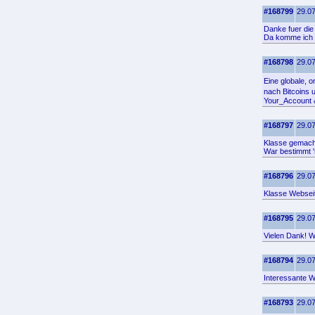
#168799
29.07
Danke fuer die 
Da komme ich g
#168798
29.07
Eine globale, 
nach Bitcoins 
Your_Account & 
#168797
29.07
Klasse gemacht
War bestimmt '
#168796
29.07
Klasse Webseit
#168795
29.07
Vielen Dank! Wo
#168794
29.07
Interessante W
#168793
29.07