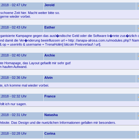
.2018 - 02:47 Uhr
Jerold
schoene Zeit hier. Macht weiter bitte so.
erne wieder vorbei.
.2018 - 02:43 Uhr
Esther
organisierte Kampagne gegen das ausl�ndische Geld oder die Software k�nnte zus�tzlich 
und damit die Ver�nderung beeinflussen url = http: //anapa-alrosa.com.ru/modules.php? Nam
op = userinfo & username = TrenaHolim] bitcoin Preisverlauf / url].
.2018 - 02:40 Uhr
Archie
e Homapage, das Layout gefaellt mir sehr gut!
n haufen Aufwand.
.2018 - 02:36 Uhr
Alvin
e, ich komme mal wieder vorbei.
.2018 - 02:32 Uhr
France
llt ich nur sagen.
.2018 - 02:31 Uhr
Natasha
ebsite. Das Design und die nuetzlichen Informationen gefallen mir besonders.
.2018 - 02:28 Uhr
Corina