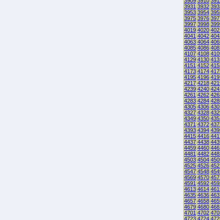
3909
3910
391
3931
3932
393
3953
3954
395
3975
3976
397
3997
3998
399
4019
4020
402
4041
4042
404
4063
4064
406
4085
4086
408
4107
4108
410
4129
4130
413
4151
4152
415
4173
4174
417
4195
4196
419
4217
4218
421
4239
4240
424
4261
4262
426
4283
4284
428
4305
4306
430
4327
4328
432
4349
4350
435
4371
4372
437
4393
4394
439
4415
4416
441
4437
4438
443
4459
4460
446
4481
4482
448
4503
4504
450
4525
4526
452
4547
4548
454
4569
4570
457
4591
4592
459
4613
4614
461
4635
4636
463
4657
4658
465
4679
4680
468
4701
4702
470
4723
4724
472