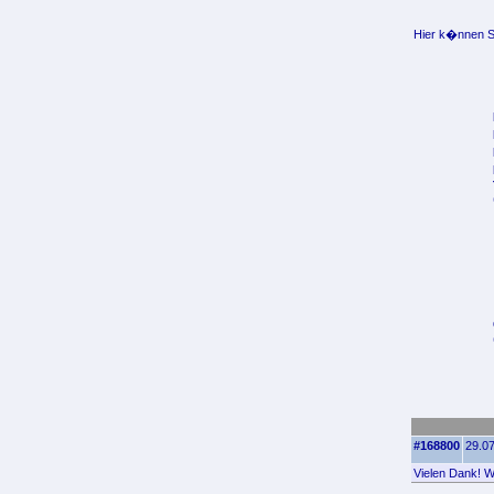
Hier k�nnen Si
#168800
29.07
Vielen Dank! Wo