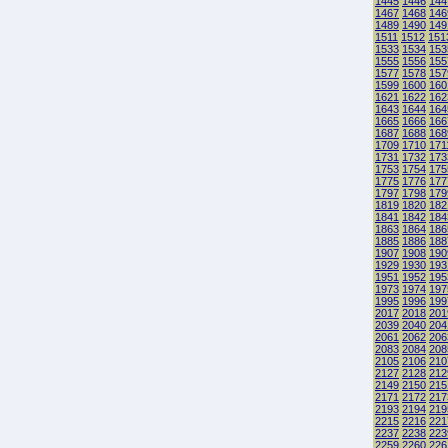
1445
1446
144
1467
1468
146
1489
1490
149
1511
1512
151
1533
1534
153
1555
1556
155
1577
1578
157
1599
1600
160
1621
1622
162
1643
1644
164
1665
1666
166
1687
1688
168
1709
1710
171
1731
1732
173
1753
1754
175
1775
1776
177
1797
1798
179
1819
1820
182
1841
1842
184
1863
1864
186
1885
1886
188
1907
1908
190
1929
1930
193
1951
1952
195
1973
1974
197
1995
1996
199
2017
2018
201
2039
2040
204
2061
2062
206
2083
2084
208
2105
2106
210
2127
2128
212
2149
2150
215
2171
2172
217
2193
2194
219
2215
2216
221
2237
2238
223
2259
2260
226